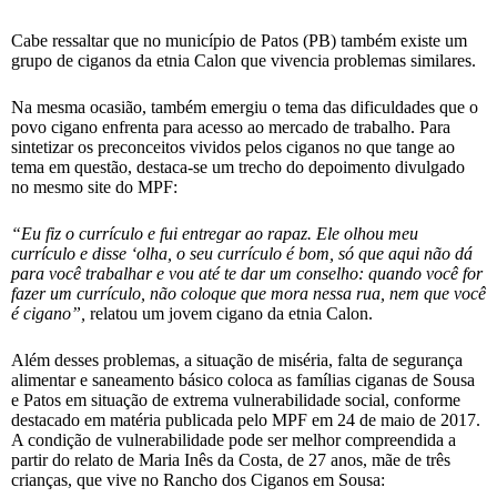
Cabe ressaltar que no município de Patos (PB) também existe um
grupo de ciganos da etnia Calon que vivencia problemas similares.
Na mesma ocasião, também emergiu o tema das dificuldades que o
povo cigano enfrenta para acesso ao mercado de trabalho. Para
sintetizar os preconceitos vividos pelos ciganos no que tange ao
tema em questão, destaca-se um trecho do depoimento divulgado
no mesmo site do MPF:
“Eu fiz o currículo e fui entregar ao rapaz. Ele olhou meu
currículo e disse ‘olha, o seu currículo é bom, só que aqui não dá
para você trabalhar e vou até te dar um conselho: quando você for
fazer um currículo, não coloque que mora nessa rua, nem que você
é cigano”,
relatou um jovem cigano da etnia Calon.
Além desses problemas, a situação de miséria, falta de segurança
alimentar e saneamento básico coloca as famílias ciganas de Sousa
e Patos em situação de extrema vulnerabilidade social, conforme
destacado em matéria publicada pelo MPF em 24 de maio de 2017.
A condição de vulnerabilidade pode ser melhor compreendida a
partir do relato de Maria Inês da Costa, de 27 anos, mãe de três
crianças, que vive no Rancho dos Ciganos em Sousa: