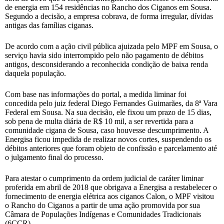
de energia em 154 residências no Rancho dos Ciganos em Sousa.
Segundo a decisão, a empresa cobrava, de forma irregular, dívidas
antigas das famílias ciganas.
De acordo com a ação civil pública ajuizada pelo MPF em Sousa, o
serviço havia sido interrompido pelo não pagamento de débitos
antigos, desconsiderando a reconhecida condição de baixa renda
daquela população.
Com base nas informações do portal, a medida liminar foi
concedida pelo juiz federal Diego Fernandes Guimarães, da 8ª Vara
Federal em Sousa. Na sua decisão, ele fixou um prazo de 15 dias,
sob pena de multa diária de R$ 10 mil, a ser revertida para a
comunidade cigana de Sousa, caso houvesse descumprimento. A
Energisa ficou impedida de realizar novos cortes, suspendendo os
débitos anteriores que foram objeto de confissão e parcelamento até
o julgamento final do processo.
Para atestar o cumprimento da ordem judicial de caráter liminar
proferida em abril de 2018 que obrigava a Energisa a restabelecer o
fornecimento de energia elétrica aos ciganos Calon, o MPF visitou
o Rancho do Ciganos a partir de uma ação promovida por sua
Câmara de Populações Indígenas e Comunidades Tradicionais
(6CCR).