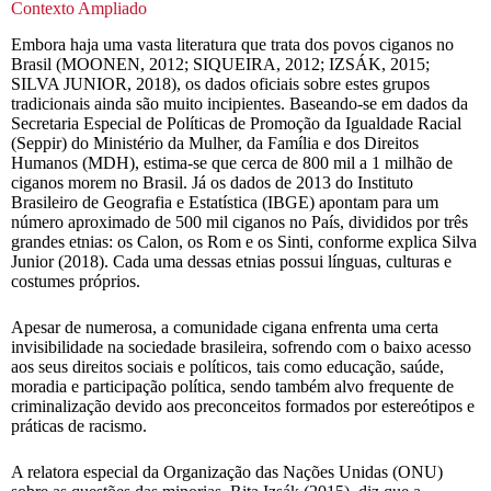
Contexto Ampliado
Embora haja uma vasta literatura que trata dos povos ciganos no
Brasil (MOONEN, 2012; SIQUEIRA, 2012; IZSÁK, 2015;
SILVA JUNIOR, 2018), os dados oficiais sobre estes grupos
tradicionais ainda são muito incipientes. Baseando-se em dados da
Secretaria Especial de Políticas de Promoção da Igualdade Racial
(Seppir) do Ministério da Mulher, da Família e dos Direitos
Humanos (MDH), estima-se que cerca de 800 mil a 1 milhão de
ciganos morem no Brasil. Já os dados de 2013 do Instituto
Brasileiro de Geografia e Estatística (IBGE) apontam para um
número aproximado de 500 mil ciganos no País, divididos por três
grandes etnias: os Calon, os Rom e os Sinti, conforme explica Silva
Junior (2018). Cada uma dessas etnias possui línguas, culturas e
costumes próprios.
Apesar de numerosa, a comunidade cigana enfrenta uma certa
invisibilidade na sociedade brasileira, sofrendo com o baixo acesso
aos seus direitos sociais e políticos, tais como educação, saúde,
moradia e participação política, sendo também alvo frequente de
criminalização devido aos preconceitos formados por estereótipos e
práticas de racismo.
A relatora especial da Organização das Nações Unidas (ONU)