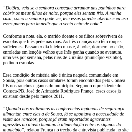
“Dotôra, veja se a senhora consegue arrumar uns paninhos para
cobrir os meus filhos de noite, porque eles sentem frio. A minha
casa, como a senhora pode ver, tem essas paredes abertas e eu uso
esses panos para impedir que o vento entre de noite”.
Conforme a nota, ela, o marido doente e os filhos sobrevivem de
esmolas que Inês pede nas ruas. As três crianças não têm roupas
suficientes. Passam o dia inteiro nuas e, à noite, dormem no chão,
enroladas em lençóis velhos que Inês ganha quando se aventura,
uma vez por semana, pelas ruas de Uiraúna (município vizinho),
pedindo esmolas.
Essa condição de miséria não é única naquela comunidade em
Sousa, pois outros casos similares foram encontrados pelo Consea-
PB nos ranchos ciganos do município. Segundo o presidente do
Consea-PB, José de Arimateia Rodrigues França, esses casos já
existiam desde pelo menos 2011.
“Quando nós realizamos as conferências regionais de segurança
alimentar, entre elas a de Sousa, já se apontava a necessidade de
visita aos ranchos, porque já eram reportadas agravantes
agressões ao direito humano à alimentação entre os ciganos do
município”,
relatou França no trecho da entrevista publicada no site