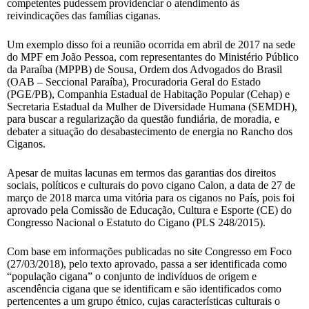
competentes pudessem providenciar o atendimento às
reivindicações das famílias ciganas.
Um exemplo disso foi a reunião ocorrida em abril de 2017 na sede
do MPF em João Pessoa, com representantes do Ministério Público
da Paraíba (MPPB) de Sousa, Ordem dos Advogados do Brasil
(OAB – Seccional Paraíba), Procuradoria Geral do Estado
(PGE/PB), Companhia Estadual de Habitação Popular (Cehap) e
Secretaria Estadual da Mulher de Diversidade Humana (SEMDH),
para buscar a regularização da questão fundiária, de moradia, e
debater a situação do desabastecimento de energia no Rancho dos
Ciganos.
Apesar de muitas lacunas em termos das garantias dos direitos
sociais, políticos e culturais do povo cigano Calon, a data de 27 de
março de 2018 marca uma vitória para os ciganos no País, pois foi
aprovado pela Comissão de Educação, Cultura e Esporte (CE) do
Congresso Nacional o Estatuto do Cigano (PLS 248/2015).
Com base em informações publicadas no site Congresso em Foco
(27/03/2018), pelo texto aprovado, passa a ser identificada como
“população cigana” o conjunto de indivíduos de origem e
ascendência cigana que se identificam e são identificados como
pertencentes a um grupo étnico, cujas características culturais o