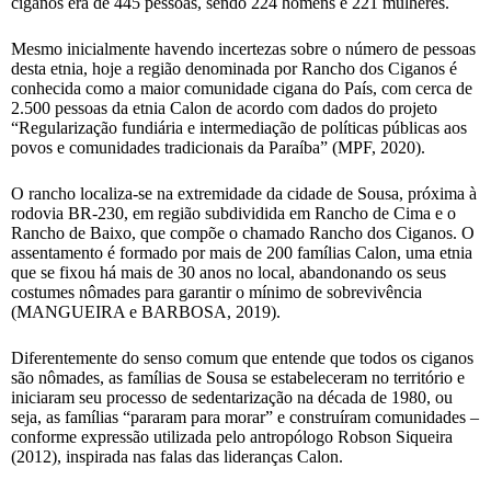
ciganos era de 445 pessoas, sendo 224 homens e 221 mulheres.
Mesmo inicialmente havendo incertezas sobre o número de pessoas
desta etnia, hoje a região denominada por Rancho dos Ciganos é
conhecida como a maior comunidade cigana do País, com cerca de
2.500 pessoas da etnia Calon de acordo com dados do projeto
“Regularização fundiária e intermediação de políticas públicas aos
povos e comunidades tradicionais da Paraíba” (MPF, 2020).
O rancho localiza-se na extremidade da cidade de Sousa, próxima à
rodovia BR-230, em região subdividida em Rancho de Cima e o
Rancho de Baixo, que compõe o chamado Rancho dos Ciganos. O
assentamento é formado por mais de 200 famílias Calon, uma etnia
que se fixou há mais de 30 anos no local, abandonando os seus
costumes nômades para garantir o mínimo de sobrevivência
(MANGUEIRA e BARBOSA, 2019).
Diferentemente do senso comum que entende que todos os ciganos
são nômades, as famílias de Sousa se estabeleceram no território e
iniciaram seu processo de sedentarização na década de 1980, ou
seja, as famílias “pararam para morar” e construíram comunidades –
conforme expressão utilizada pelo antropólogo Robson Siqueira
(2012), inspirada nas falas das lideranças Calon.