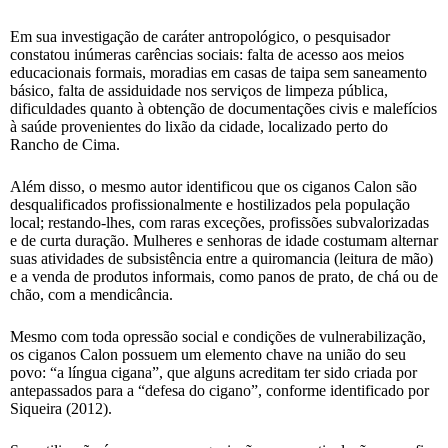
Em sua investigação de caráter antropológico, o pesquisador
constatou inúmeras carências sociais: falta de acesso aos meios
educacionais formais, moradias em casas de taipa sem saneamento
básico, falta de assiduidade nos serviços de limpeza pública,
dificuldades quanto à obtenção de documentações civis e malefícios
à saúde provenientes do lixão da cidade, localizado perto do
Rancho de Cima.
Além disso, o mesmo autor identificou que os ciganos Calon são
desqualificados profissionalmente e hostilizados pela população
local; restando-lhes, com raras exceções, profissões subvalorizadas
e de curta duração. Mulheres e senhoras de idade costumam alternar
suas atividades de subsistência entre a quiromancia (leitura de mão)
e a venda de produtos informais, como panos de prato, de chá ou de
chão, com a mendicância.
Mesmo com toda opressão social e condições de vulnerabilização,
os ciganos Calon possuem um elemento chave na união do seu
povo: “a língua cigana”, que alguns acreditam ter sido criada por
antepassados para a “defesa do cigano”, conforme identificado por
Siqueira (2012).