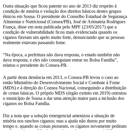
Outra situação que ficou patente no ano de 2013 diz respeito à
condição de miséria e violação dos direitos básicos destes grupos
étnicos em Sousa. O presidente do Conselho Estadual de Segurança
Alimentar e Nutricional (Consea/PB), José de Arimateia Rodrigues
França, disse em nota publicada pelo MPF (23/05/2017) que a
condição de vulnerabilidade ficou mais evidenciada quando os
ciganos fizeram um apelo muito forte, denunciando que as pessoas
realmente estavam passando fome.
“Na época, a prefeitura não dava resposta, o estado também não
dava resposta, e eles não conseguiam entrar no Bolsa Família”,
relatou o presidente do Consea-PB.
A partir desta denúncia em 2013, o Consea-PB levou o caso ao
então Ministério do Desenvolvimento Social e Combate à Fome
(MDS) e à direção do Consea Nacional, conseguindo a distribuição
de cestas básicas. O próprio MDS (órgão extinto em 2019) orientou
o município de Sousa a dar uma atenção maior para a inclusão dos
ciganos no Bolsa Família.
Diz a nota que a solução emergencial amenizou a situação de
miséria nos ranchos ciganos; mas a ajuda não durou por muito
tempo e, quando as coisas pioraram, os ciganos novamente pediram