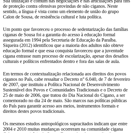
Sua utilização é comum nas negociações e nas articulações para fins
de proteção contra ofensivas provindas de não ciganos. Neste
sentido, a língua é vista como um elemento de união do grupo
Calon de Sousa, de resistência cultural e luta política.
Um ponto que favoreceu o processo de sedentarização das famílias
ciganas de Sousa foi a garantia do acesso à educação formal
assegurada em 1994 pela Secretaria de Educação da Paraíba.
Siqueira (2012) identificou que a maioria dos adultos não obteve
educação formal e que essa conquista favoreceu que a juventude
cigana entrasse num processo de escolarização, apesar dos desafios
culturais e políticos enfrentados dentro e fora das salas de aula.
Em termos de contextualização relacionada aos direitos dos povos
ciganos no País, cabe ressaltar o Decreto n° 6.040, de 7 de fevereiro
de 2007, que instituiu a Política Nacional de Desenvolvimento
Sustentável dos Povos e Comunidades Tradicionais e o Decreto de
25 de maio de 2006, que tratou do Dia Nacional do Cigano, a ser
comemorado no dia 24 de maio. São marcos nas políticas públicas
do País para garantir acesso aos meios, instrumentos formais e
direitos destes povos tradicionais.
Os mesmos estudos antropológicos supracitados indicam que entre
2004 e 2010 muitas mudanças ocorreram na comunidade cigana