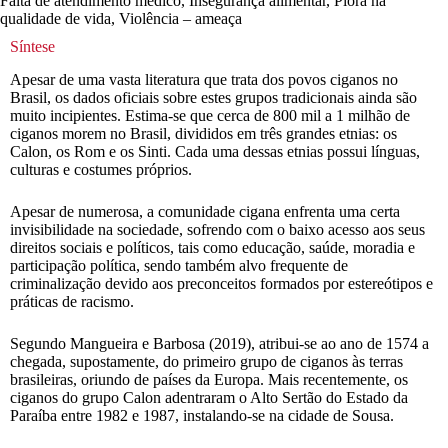
Falta de atendimento médico, Insegurança alimentar, Piora na
qualidade de vida, Violência – ameaça
Síntese
Apesar de uma vasta literatura que trata dos povos ciganos no
Brasil, os dados oficiais sobre estes grupos tradicionais ainda são
muito incipientes. Estima-se que cerca de 800 mil a 1 milhão de
ciganos morem no Brasil, divididos em três grandes etnias: os
Calon, os Rom e os Sinti. Cada uma dessas etnias possui línguas,
culturas e costumes próprios.
Apesar de numerosa, a comunidade cigana enfrenta uma certa
invisibilidade na sociedade, sofrendo com o baixo acesso aos seus
direitos sociais e políticos, tais como educação, saúde, moradia e
participação política, sendo também alvo frequente de
criminalização devido aos preconceitos formados por estereótipos e
práticas de racismo.
Segundo Mangueira e Barbosa (2019), atribui-se ao ano de 1574 a
chegada, supostamente, do primeiro grupo de ciganos às terras
brasileiras, oriundo de países da Europa. Mais recentemente, os
ciganos do grupo Calon adentraram o Alto Sertão do Estado da
Paraíba entre 1982 e 1987, instalando-se na cidade de Sousa.