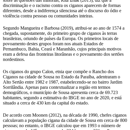
sobre as questões das minorias, Rita Izsák (2015), diz que a
discriminação e o racismo contra os ciganos aparecem de formas
diferentes, desde a indiferença silenciosa até o discurso do ódio e
violência contra pessoas ou comunidades inteiras.
Segundo Mangueira e Barbosa (2019), atribui-se ao ano de 1574 a
chegada, supostamente, do primeiro grupo de ciganos às terras
brasileiras, oriundo de países da Europa. Os primeiros locais de
povoamento destes grupos foram nos atuais Estados de
Pernambuco, Bahia, Ceará e Maranhão, cujos principais motivos
eram a defesa das fronteiras litorâneas e o povoamento dos sertões
nordestinos.
Os ciganos do grupo Calon, etnia que compõe o Rancho dos
Ciganos na cidade de Sousa no Estado da Paraíba, adentraram o
Alto Sertão entre 1982 e 1987, estabelecendo-se no bairro Jardim
Sorrilândia. Apenas para contextualizar a região em termos
demográficos, o município de Sousa apresenta cerca de 69.723
habitantes, segundo a estimativa do IBGE no ano de 2020, e está
situado a cerca de 430 km da capital do estado.
De acordo com Moonen (2012), na década de 1990, chefes ciganos
calculavam a população cigana da cidade de Sousa em cerca de 800
pessoas; no entanto, o IBGE calculou que em 1993 o número de