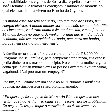
vulnerabilidade dos ciganos de Sousa diz respeito ao caso do Sr.
José Delmiro. Ele relatou as condições insalubres de moradia no
qual ele e sua família vivem no Rancho do Ciganos:
“A minha casa não tem sanitário, não tem rede de esgoto, nem
energia elétrica. A minha mulher dorme no chão com a minha filha
de cinco anos, eu durmo numa rede, aqui na sala, e meu filho, de
14 anos, dorme no quarto. A minha moradia não tem dignidade
nenhuma, não tem privacidade de nada, nem para um banho,
porque nem porta o banheiro tem”.
A família nesta época sobrevivia com o auxílio de R$ 200,00 do
Programa Bolsa Família e, para complementar a renda, sua esposa
pedia dinheiro nas ruas do município. No entanto, a mulher cigana
conta que já ouviu muitas vezes as pessoas dizerem: “Vai trabalhar,
vagabunda! Vai procurar um emprego!”.
Por fim, Sr. Delmiro fez um apelo ao MPF durante a audiência
pública, no qual destaca-se seu pronunciamento:
“Eu queria pedir ao povo do Ministério Público que veio nos
visitar, que não venham só olhar e sim resolver nossos problemas.
Eu peço a Deus que toque o coração de vocês ao lerem essa
entrevista”.