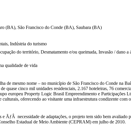
ro (BA), São Francisco do Conde (BA), Saubara (BA)
ais, Indústria do turismo
ocupação do território, Desmatamento e/ou queimada, Invasão / dano a á
na qualidade de vida
na ilha de mesmo nome – no município de São Francisco do Conde na Baí
e quase cinco mil unidades residenciais, 2.167 hoteleiras, 76 comercia
grupo europeu Property Logic Brasil Empreendimento e Participações Ltd
os e culturais, oferecendo ao visitante uma infraestrutura condizente co
s e ÃƒÂ necessidade de adaptações, o projeto tem sido bem avaliado p
lo Conselho Estadual de Meio Ambiente (CEPRAM) em julho de 2010.