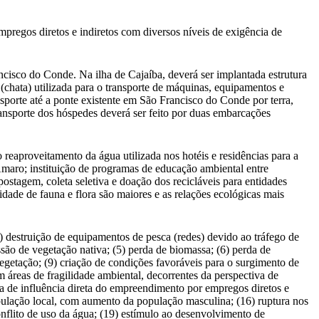
regos diretos e indiretos com diversos níveis de exigência de
ncisco do Conde. Na ilha de Cajaíba, deverá ser implantada estrutura
chata) utilizada para o transporte de máquinas, equipamentos e
ansporte até a ponte existente em São Francisco do Conde por terra,
ransporte dos hóspedes deverá ser feito por duas embarcações
eaproveitamento da água utilizada nos hotéis e residências para a
Amaro; instituição de programas de educação ambiental entre
ostagem, coleta seletiva e doação dos recicláveis para entidades
idade de fauna e flora são maiores e as relações ecológicas mais
2) destruição de equipamentos de pesca (redes) devido ao tráfego de
ssão de vegetação nativa; (5) perda de biomassa; (6) perda de
vegetação; (9) criação de condições favoráveis para o surgimento de
áreas de fragilidade ambiental, decorrentes da perspectiva de
 de influência direta do empreendimento por empregos diretos e
opulação local, com aumento da população masculina; (16) ruptura nos
onflito de uso da água; (19) estímulo ao desenvolvimento de