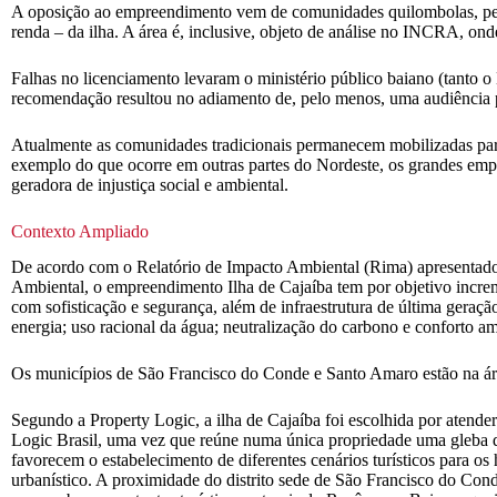
A oposição ao empreendimento vem de comunidades quilombolas, pesca
renda – da ilha. A área é, inclusive, objeto de análise no INCRA, o
Falhas no licenciamento levaram o ministério público baiano (tanto
recomendação resultou no adiamento de, pelo menos, uma audiência p
Atualmente as comunidades tradicionais permanecem mobilizadas para 
exemplo do que ocorre em outras partes do Nordeste, os grandes e
geradora de injustiça social e ambiental.
Contexto Ampliado
De acordo com o Relatório de Impacto Ambiental (Rima) apresentado
Ambiental, o empreendimento Ilha de Cajaíba tem por objetivo increm
com sofisticação e segurança, além de infraestrutura de última geraçã
energia; uso racional da água; neutralização do carbono e conforto a
Os municípios de São Francisco do Conde e Santo Amaro estão na áre
Segundo a Property Logic, a ilha de Cajaíba foi escolhida por atende
Logic Brasil, uma vez que reúne numa única propriedade uma gleba de
favorecem o estabelecimento de diferentes cenários turísticos para os
urbanístico. A proximidade do distrito sede de São Francisco do Conde