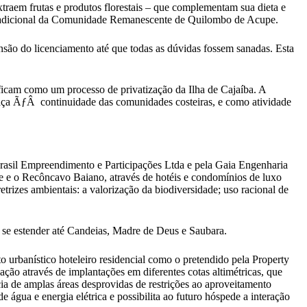
raem frutas e produtos florestais – que complementam sua dieta e
io tradicional da Comunidade Remanescente de Quilombo de Acupe.
são do licenciamento até que todas as dúvidas fossem sanadas. Esta
ficam como um processo de privatização da Ilha de Cajaíba. A
ça ÃƒÂ continuidade das comunidades costeiras, e como atividade
rasil Empreendimento e Participações Ltda e pela Gaia Engenharia
de e o Recôncavo Baiano, através de hotéis e condomínios de luxo
trizes ambientais: a valorização da biodiversidade; uso racional de
 se estender até Candeias, Madre de Deus e Saubara.
o urbanístico hoteleiro residencial como o pretendido pela Property
ão através de implantações em diferentes cotas altimétricas, que
ncia de amplas áreas desprovidas de restrições ao aproveitamento
água e energia elétrica e possibilita ao futuro hóspede a interação