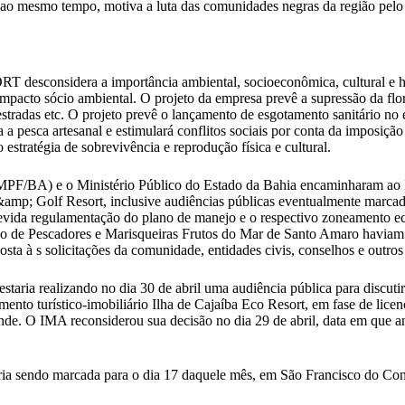
l e, ao mesmo tempo, motiva a luta das comunidades negras da região 
sidera a importância ambiental, socioeconômica, cultural e histór
acto sócio ambiental. O projeto da empresa prevê a supressão da florest
 estradas etc. O projeto prevê o lançamento de esgotamento sanitário no
ra a pesca artesanal e estimulará conflitos sociais por conta da imposiçã
estratégia de sobrevivência e reprodução física e cultural.
ral (MPF/BA) e o Ministério Público do Estado da Bahia encaminharam
mp; Golf Resort, inclusive audiências públicas eventualmente marcadas
 devida regulamentação do plano de manejo e o respectivo zoneamento 
e Pescadores e Marisqueiras Frutos do Mar de Santo Amaro haviam ap
sta à s solicitações da comunidade, entidades civis, conselhos e outros
staria realizando no dia 30 de abril uma audiência pública para discut
to turístico-imobiliário Ilha de Cajaíba Eco Resort, em fase de licen
nde. O IMA reconsiderou sua decisão no dia 29 de abril, data em que 
ia sendo marcada para o dia 17 daquele mês, em São Francisco do Con