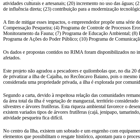
atividades culturais e artesanais; (20) incremento no uso das águas; 
de influência direta; (23) contribuição para a modernização tecnoló
A fim de mitigar esses impactos, o empreendedor propõe uma série de 
Compensação Pesqueira; (4) Programa de Controle de Processos Eros
Monitoramento da Fauna; (7) Programa de Educação Ambiental; (8)
Programa de Ações do Poder Público; (10) Programa de Comunicação 
Os dados e propostas contidos no RIMA foram disponibilizados no iní
afetados.
Este projeto não agradou a pescadores e quilombolas que, no dia 20 
de privatizar a ilha de Cajaíba, no Recôncavo Baiano, pois o mesmo ir
considerada uma propriedade privada, a ilha é explorada por comunidad
Segundo a carta, devido à respeitosa relação das comunidades reman
da área total da ilha é vegetação de manguezal, território considerad
silvestres e árvores frutíferas. Esta riqueza ambiental favorece o des
existem variados tipos de árvores frutíferas (cajá, jenipapo, tamarin
atividade pesqueira fica difícil.
No centro da Ilha, existem um sobrado e um engenho com equipamento
elementos que possibilitam o resgate histórico, apontam para o proces