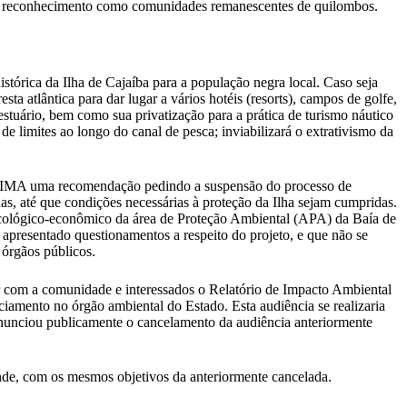
pelo reconhecimento como comunidades remanescentes de quilombos.
ica da Ilha de Cajaíba para a população negra local. Caso seja
a atlântica para dar lugar a vários hotéis (resorts), campos de golfe,
 estuário, bem como sua privatização para a prática de turismo náutico
o de limites ao longo do canal de pesca; inviabilizará o extrativismo da
 ao IMA uma recomendação pedindo a suspensão do processo de
, até que condições necessárias à proteção da Ilha sejam cumpridas.
ecológico-econômico da área de Proteção Ambiental (APA) da Baía de
resentado questionamentos a respeito do projeto, e que não se
 órgãos públicos.
ir com a comunidade e interessados o Relatório de Impacto Ambiental
ciamento no órgão ambiental do Estado. Esta audiência se realizaria
anunciou publicamente o cancelamento da audiência anteriormente
de, com os mesmos objetivos da anteriormente cancelada.