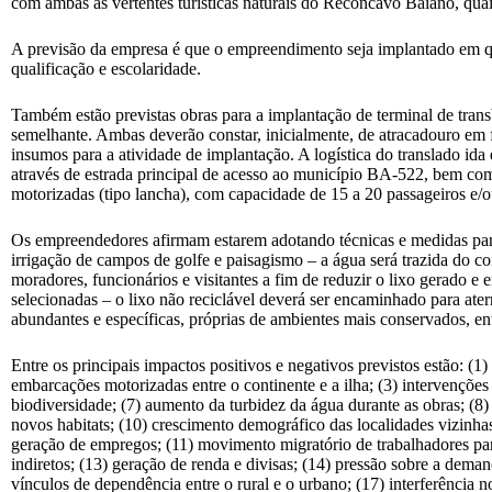
com ambas as vertentes turísticas naturais do Recôncavo Baiano, quais
A previsão da empresa é que o empreendimento seja implantado em qua
qualificação e escolaridade.
Também estão previstas obras para a implantação de terminal de trans
semelhante. Ambas deverão constar, inicialmente, de atracadouro em 
insumos para a atividade de implantação. A logística do translado ida 
através de estrada principal de acesso ao município BA-522, bem como
motorizadas (tipo lancha), com capacidade de 15 a 20 passageiros e/
Os empreendedores afirmam estarem adotando técnicas e medidas para 
irrigação de campos de golfe e paisagismo – a água será trazida do 
moradores, funcionários e visitantes a fim de reduzir o lixo gerado 
selecionadas – o lixo não reciclável deverá ser encaminhado para aterr
abundantes e específicas, próprias de ambientes mais conservados, ent
Entre os principais impactos positivos e negativos previstos estão: (
embarcações motorizadas entre o continente e a ilha; (3) intervenções
biodiversidade; (7) aumento da turbidez da água durante as obras; (8)
novos habitats; (10) crescimento demográfico das localidades vizinha
geração de empregos; (11) movimento migratório de trabalhadores pa
indiretos; (13) geração de renda e divisas; (14) pressão sobre a dem
vínculos de dependência entre o rural e o urbano; (17) interferência