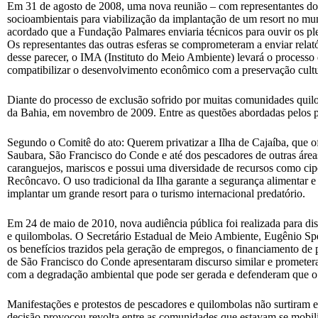
Em 31 de agosto de 2008, uma nova reunião – com representantes do 
socioambientais para viabilização da implantação de um resort no muni
acordado que a Fundação Palmares enviaria técnicos para ouvir os p
Os representantes das outras esferas se comprometeram a enviar rela
desse parecer, o IMA (Instituto do Meio Ambiente) levará o process
compatibilizar o desenvolvimento econômico com a preservação cultur
Diante do processo de exclusão sofrido por muitas comunidades qu
da Bahia, em novembro de 2009. Entre as questões abordadas pelos pa
Segundo o Comitê do ato: Querem privatizar a Ilha de Cajaíba, que 
Saubara, São Francisco do Conde e até dos pescadores de outras áre
caranguejos, mariscos e possui uma diversidade de recursos como cipós
Recôncavo. O uso tradicional da Ilha garante a segurança alimentar
implantar um grande resort para o turismo internacional predatório.
Em 24 de maio de 2010, nova audiência pública foi realizada para disc
e quilombolas. O Secretário Estadual de Meio Ambiente, Eugênio Spe
os benefícios trazidos pela geração de empregos, o financiamento de
de São Francisco do Conde apresentaram discurso similar e prometera
com a degradação ambiental que pode ser gerada e defenderam que o p
Manifestações e protestos de pescadores e quilombolas não surtiram
decisão provocou revolta entre as comunidades que estavam se mobi