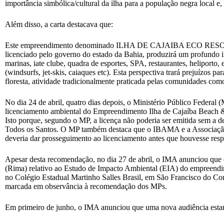
importância simbólica/cultural da ilha para a população negra loca
Além disso, a carta destacava que:
Este empreendimento denominado ILHA DE CAJAIBA ECO RESORT descon
licenciado pelo governo do estado da Bahia, produzirá um profundo imp
marinas, iate clube, quadra de esportes, SPA, restaurantes, heliporto,
(windsurfs, jet-skis, caiaques etc). Esta perspectiva trará prejuízos pa
floresta, atividade tradicionalmente praticada pelas comunidades como 
No dia 24 de abril, quatro dias depois, o Ministério Público Fede
licenciamento ambiental do Empreendimento Ilha de Cajaíba Beach &a
Isto porque, segundo o MP, a licença não poderia ser emitida sem a
Todos os Santos. O MP também destaca que o IBAMA e a Associação d
deveria dar prosseguimento ao licenciamento antes que houvesse respo
Apesar desta recomendação, no dia 27 de abril, o IMA anunciou que e
(Rima) relativo ao Estudo de Impacto Ambiental (EIA) do empreendimen
no Colégio Estadual Martinho Salles Brasil, em São Francisco do Co
marcada em observância à recomendação dos MPs.
Em primeiro de junho, o IMA anunciou que uma nova audiência estar