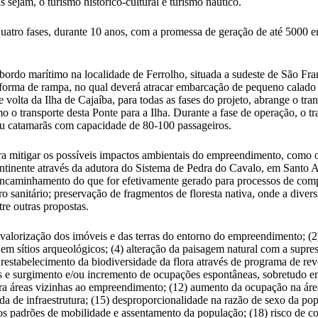
 sejam, o turismo histórico-cultural e turismo náutico.
tro fases, durante 10 anos, com a promessa de geração de até 5000 emp
bordo marítimo na localidade de Ferrolho, situada a sudeste de São Fra
forma de rampa, no qual deverá atracar embarcação de pequeno calado (
e volta da Ilha de Cajaíba, para todas as fases do projeto, abrange o tr
 o transporte desta Ponte para a Ilha. Durante a fase de operação, o t
ou catamarãs com capacidade de 80-100 passageiros.
mitigar os possíveis impactos ambientais do empreendimento, como o r
continente através da adutora do Sistema de Pedra do Cavalo, em Santo 
e encaminhamento do que for efetivamente gerado para processos de comp
o sanitário; preservação de fragmentos de floresta nativa, onde a divers
re outras propostas.
1) valorização dos imóveis e das terras do entorno do empreendimento; (
 em sítios arqueológicos; (4) alteração da paisagem natural com a supre
 restabelecimento da biodiversidade da flora através de programa de re
s e surgimento e/ou incremento de ocupações espontâneas, sobretudo em 
ra áreas vizinhas ao empreendimento; (12) aumento da ocupação na área
anda de infraestrutura; (15) desproporcionalidade na razão de sexo da p
 nos padrões de mobilidade e assentamento da população; (18) risco de c