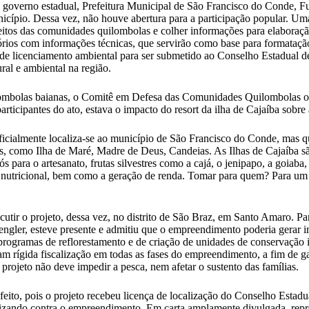
governo estadual, Prefeitura Municipal de São Francisco do Conde, F
cípio. Dessa vez, não houve abertura para a participação popular. Uma v
leitos das comunidades quilombolas e colher informações para elabora
tórios com informações técnicas, que servirão como base para formataç
o de licenciamento ambiental para ser submetido ao Conselho Estadual
al e ambiental na região.
ilombolas baianas, o Comitê em Defesa das Comunidades Quilombolas
rticipantes do ato, estava o impacto do resort da ilha de Cajaíba sob
oficialmente localiza-se ao município de São Francisco do Conde, ma
as, como Ilha de Maré, Madre de Deus, Candeias. As Ilhas de Cajaíba s
 para o artesanato, frutas silvestres como a cajá, o jenipapo, a goiaba,
 e nutricional, bem como a geração de renda. Tomar para quem? Para u
utir o projeto, dessa vez, no distrito de São Braz, em Santo Amaro. Pa
ngler, esteve presente e admitiu que o empreendimento poderia gerar i
 programas de reflorestamento e de criação de unidades de conservação
m rígida fiscalização em todas as fases do empreendimento, a fim de g
rojeto não deve impedir a pesca, nem afetar o sustento das famílias.
 efeito, pois o projeto recebeu licença de localização do Conselho E
lizando contra o empreendimento. Em carta amplamente divulgada, re