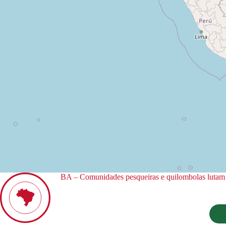
BA – Comunidades pesqueiras e quilombolas lutam co