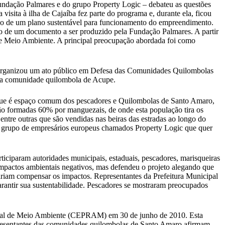
undação Palmares e do grupo Property Logic – debateu as questões
isita à ilha de Cajaíba fez parte do programa e, durante ela, ficou
ção de um plano sustentável para funcionamento do empreendimento.
ão de um documento a ser produzido pela Fundação Palmares. A partir
 de Meio Ambiente. A principal preocupação abordada foi como
 organizou um ato público em Defesa das Comunidades Quilombolas
re a comunidade quilombola de Acupe.
s que é espaço comum dos pescadores e Quilombolas de Santo Amaro,
ão formadas 60% por manguezais, de onde esta população tira os
 entre outras que são vendidas nas beiras das estradas ao longo do
m grupo de empresários europeus chamados Property Logic que quer
rticiparam autoridades municipais, estaduais, pescadores, marisqueiras
mpactos ambientais negativos, mas defendeu o projeto alegando que
 iriam compensar os impactos. Representantes da Prefeitura Municipal
arantir sua sustentabilidade. Pescadores se mostraram preocupados
stadual de Meio Ambiente (CEPRAM) em 30 de junho de 2010. Esta
presentantes das comunidades quilombolas de Santo Amaro afirmam