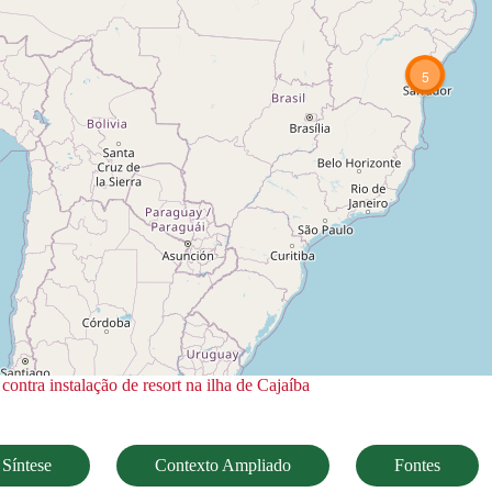
5
ntra instalação de resort na ilha de Cajaíba
Síntese
Contexto Ampliado
Fontes