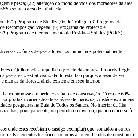
iscagem e pesca; (22) alteração do modo de vida dos moradores da área
66%) sobre a área de influência.
ional; (2) Programa de Sinalização de Tráfego; (3) Programa de
 de Recomposição Vegetal; (6) Programa de Proteção e
 (9) Programa de Gerenciamento de Resíduos Sólidos (PGRS);
 diversas colônias de pescadores nos municípios potencialmente
dores e Quilombolas, repudiar o projeto da empresa Property Logic
a pesca e do extrativismo da floresta. Isto porque, apesar de ser
plantas da floresta ainda existente em seu interior.
zal encontram-se em perfeito estágio de conservação. Cerca de 60%
 por produzir variedades de espécies de mariscos, crustáceos, animais
nidades pesqueiras na Baia de Todos os Santos. No interior da Ilha,
unvizinhas, principalmente, no período do inverno, quando o acesso à
cos onde estes recebiam o castigo exemplar) que, somados a outros
ório. Os elementos históricos culturais ali identificados demonstram a