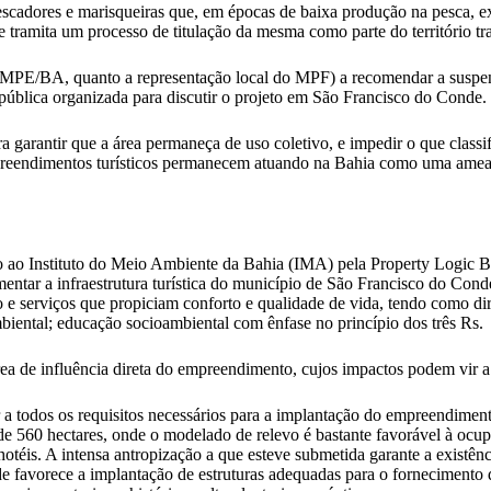
dores e marisqueiras que, em épocas de baixa produção na pesca, ext
nde tramita um processo de titulação da mesma como parte do territór
 o MPE/BA, quanto a representação local do MPF) a recomendar a suspen
ública organizada para discutir o projeto em São Francisco do Conde.
garantir que a área permaneça de uso coletivo, e impedir o que classi
mpreendimentos turísticos permanecem atuando na Bahia como uma amea
 ao Instituto do Meio Ambiente da Bahia (IMA) pela Property Logic B
entar a infraestrutura turística do município de São Francisco do Con
o e serviços que propiciam conforto e qualidade de vida, tendo como dire
mbiental; educação socioambiental com ênfase no princípio dos três Rs.
a de influência direta do empreendimento, cujos impactos podem vir a
r a todos os requisitos necessários para a implantação do empreendiment
 560 hectares, onde o modelado de relevo é bastante favorável à ocupaç
 hotéis. A intensa antropização a que esteve submetida garante a existê
 favorece a implantação de estruturas adequadas para o fornecimento de 