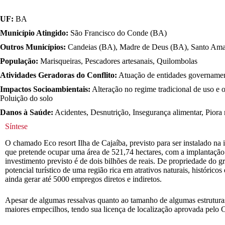
UF:
BA
Município Atingido:
São Francisco do Conde (BA)
Outros Municípios:
Candeias (BA), Madre de Deus (BA), Santo Ama
População:
Marisqueiras, Pescadores artesanais, Quilombolas
Atividades Geradoras do Conflito:
Atuação de entidades governament
Impactos Socioambientais:
Alteração no regime tradicional de uso e 
Poluição do solo
Danos à Saúde:
Acidentes, Desnutrição, Insegurança alimentar, Piora 
Síntese
O chamado Eco resort Ilha de Cajaíba, previsto para ser instalado 
que pretende ocupar uma área de 521,74 hectares, com a implantação d
investimento previsto é de dois bilhões de reais. De propriedade do 
potencial turístico de uma região rica em atrativos naturais, históric
ainda gerar até 5000 empregos diretos e indiretos.
Apesar de algumas ressalvas quanto ao tamanho de algumas estrutura
maiores empecilhos, tendo sua licença de localização aprovada pe