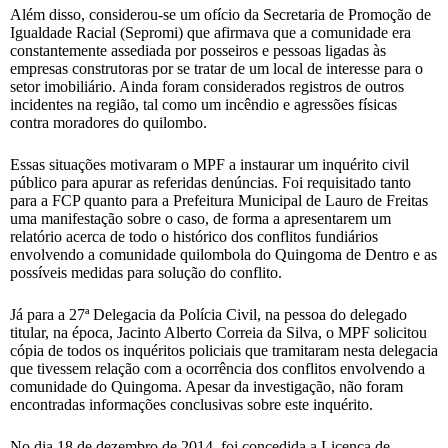
Além disso, considerou-se um ofício da Secretaria de Promoção de
Igualdade Racial (Sepromi) que afirmava que a comunidade era
constantemente assediada por posseiros e pessoas ligadas às
empresas construtoras por se tratar de um local de interesse para o
setor imobiliário. Ainda foram considerados registros de outros
incidentes na região, tal como um incêndio e agressões físicas
contra moradores do quilombo.
Essas situações motivaram o MPF a instaurar um inquérito civil
público para apurar as referidas denúncias. Foi requisitado tanto
para a FCP quanto para a Prefeitura Municipal de Lauro de Freitas
uma manifestação sobre o caso, de forma a apresentarem um
relatório acerca de todo o histórico dos conflitos fundiários
envolvendo a comunidade quilombola do Quingoma de Dentro e as
possíveis medidas para solução do conflito.
Já para a 27ª Delegacia da Polícia Civil, na pessoa do delegado
titular, na época, Jacinto Alberto Correia da Silva, o MPF solicitou
cópia de todos os inquéritos policiais que tramitaram nesta delegacia
que tivessem relação com a ocorrência dos conflitos envolvendo a
comunidade do Quingoma. Apesar da investigação, não foram
encontradas informações conclusivas sobre este inquérito.
No dia 18 de dezembro de 2014, foi concedida a Licença de