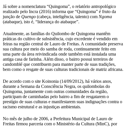
Já sobre a nomenclatura “Quingoma”, o relatório antropológico
realizado pelo Incra (2016) informa que “Quingoma” é fruto da
junção de
Quengo
(cabeça, inteligência, talento) com
Ngoma
(atabaque), isto é, “liderança do atabaque”.
Atualmente, as famílias do Quilombo de Quingoma mantêm
práticas do cultivo de subsistência, cujo excedente é vendido em
feiras na região central de Lauro de Freitas. A comunidade preserva
sua cultura por meio do samba de roda, continuamente feito em
uma parte da área reivindicada onde também está instalada uma
antiga casa de farinha. Além disso, o bairro possui terreiros de
candomblé que contribuem para manter parte de suas tradições,
bem como o resgate de suas culturas tradicionais de matriz africana.
De acordo com o site Koinonia (14/09/2012), há vários anos,
durante a Semana da Consciência Negra, os quilombolas do
Quingoma, juntamente com outras comunidades da região,
participam de caminhadas pelo bairro a fim de resgatarem o
prestígio de suas culturas e manifestarem suas indignações contra o
racismo estrutural e as injustiças ambientais.
No mês de julho de 2006, a Prefeitura Municipal de Lauro de
Freitas firmou parceria com o Ministério da Cultura (MinC), por