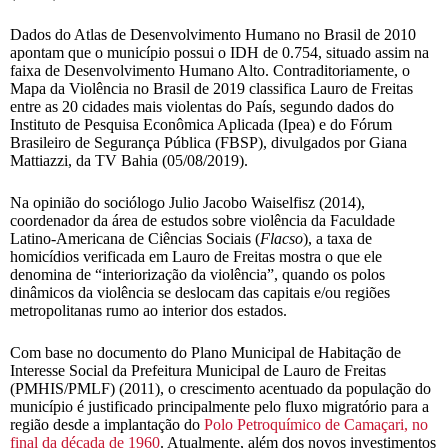
Dados do Atlas de Desenvolvimento Humano no Brasil de 2010
apontam que o município possui o IDH de 0.754, situado assim na
faixa de Desenvolvimento Humano Alto. Contraditoriamente, o
Mapa da Violência no Brasil de 2019 classifica Lauro de Freitas
entre as 20 cidades mais violentas do País, segundo dados do
Instituto de Pesquisa Econômica Aplicada (Ipea) e do Fórum
Brasileiro de Segurança Pública (FBSP), divulgados por Giana
Mattiazzi, da TV Bahia (05/08/2019).
Na opinião do sociólogo Julio Jacobo Waiselfisz (2014),
coordenador da área de estudos sobre violência da Faculdade
Latino-Americana de Ciências Sociais (
Flacso
), a taxa de
homicídios verificada em Lauro de Freitas mostra o que ele
denomina de “interiorização da violência”, quando os polos
dinâmicos da violência se deslocam das capitais e/ou regiões
metropolitanas rumo ao interior dos estados.
Com base no documento do Plano Municipal de Habitação de
Interesse Social da Prefeitura Municipal de Lauro de Freitas
(PMHIS/PMLF) (2011), o crescimento acentuado da população do
município é justificado principalmente pelo fluxo migratório para a
região desde a implantação do
Polo Petroquímico de Camaçari, no
final da década de 1960
. Atualmente, além dos novos investimentos