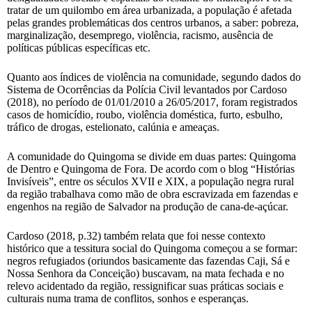
tratar de um quilombo em área urbanizada, a população é afetada
pelas grandes problemáticas dos centros urbanos, a saber: pobreza,
marginalização, desemprego, violência, racismo, ausência de
políticas públicas específicas etc.
Quanto aos índices de violência na comunidade, segundo dados do
Sistema de Ocorrências da Polícia Civil levantados por Cardoso
(2018), no período de 01/01/2010 a 26/05/2017, foram registrados
casos de homicídio, roubo, violência doméstica, furto, esbulho,
tráfico de drogas, estelionato, calúnia e ameaças.
A comunidade do Quingoma se divide em duas partes: Quingoma
de Dentro e Quingoma de Fora. De acordo com o blog “Histórias
Invisíveis”, entre os séculos XVII e XIX, a população negra rural
da região trabalhava como mão de obra escravizada em fazendas e
engenhos na região de Salvador na produção de cana-de-açúcar.
Cardoso (2018, p.32) também relata que foi nesse contexto
histórico que a tessitura social do Quingoma começou a se formar:
negros refugiados (oriundos basicamente das fazendas Caji, Sá e
Nossa Senhora da Conceição) buscavam, na mata fechada e no
relevo acidentado da região, ressignificar suas práticas sociais e
culturais numa trama de conflitos, sonhos e esperanças.