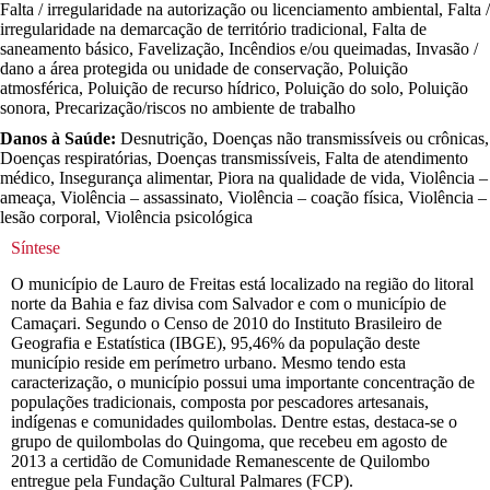
Falta / irregularidade na autorização ou licenciamento ambiental, Falta /
irregularidade na demarcação de território tradicional, Falta de
saneamento básico, Favelização, Incêndios e/ou queimadas, Invasão /
dano a área protegida ou unidade de conservação, Poluição
atmosférica, Poluição de recurso hídrico, Poluição do solo, Poluição
sonora, Precarização/riscos no ambiente de trabalho
Danos à Saúde:
Desnutrição, Doenças não transmissíveis ou crônicas,
Doenças respiratórias, Doenças transmissíveis, Falta de atendimento
médico, Insegurança alimentar, Piora na qualidade de vida, Violência –
ameaça, Violência – assassinato, Violência – coação física, Violência –
lesão corporal, Violência psicológica
Síntese
O município de Lauro de Freitas está localizado na região do litoral
norte da Bahia e faz divisa com Salvador e com o município de
Camaçari. Segundo o Censo de 2010 do Instituto Brasileiro de
Geografia e Estatística (IBGE), 95,46% da população deste
município reside em perímetro urbano. Mesmo tendo esta
caracterização, o município possui uma importante concentração de
populações tradicionais, composta por pescadores artesanais,
indígenas e comunidades quilombolas. Dentre estas, destaca-se o
grupo de quilombolas do Quingoma, que recebeu em agosto de
2013 a certidão de Comunidade Remanescente de Quilombo
entregue pela Fundação Cultural Palmares (FCP).