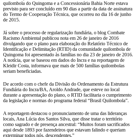
quilombola do Quingoma e a Concessionária Bahia Norte estava
previsto para ser concluído em 90 dias a partir da data de assinatura
do Termo de Cooperação Técnica, que ocorreu no dia 16 de junho
de 2015.
Já sobre o processo de regularização fundiária, o blog Combate
Racismo Ambiental publicou nota em 26 de janeiro de 2016
divulgando que o plano para elaboração do Relatório Técnico de
Identificação e Delimitação (RTID) da comunidade quilombola de
Quingoma foi apresentado às famílias no dia 23 de janeiro de 2016.
A notícia, que se baseou em dados do Incra e na reportagem de
Kleidir Costa, informava que mais de 500 famílias quilombolas
seriam beneficiadas.
De acordo com o chefe da Divisão do Ordenamento da Estrutura
Fundiária do Incra/BA, Aroldo Andrade, que esteve no local
durante a apresentação do plano, o RTID facilitaria o cumprimento
da legislação e normas do programa federal “Brasil Quilombola”.
A reportagem destacou o pronunciamento de uma das lideranças
locais, Ana Lúcia dos Santos Silva, que disse tratar o território
como sagrado e de presença ancestral: “Muitos foram sacrificados
aqui desde 1893 por fazendeiros que estavam falindo e queriam
exterminar todos nós, descendentes.”