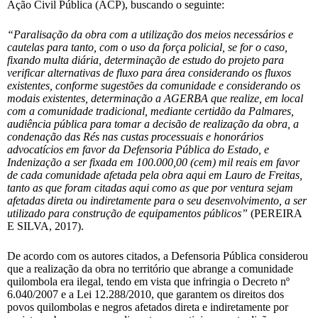
Ação Civil Pública (ACP), buscando o seguinte:
“Paralisação da obra com a utilização dos meios necessários e
cautelas para tanto, com o uso da força policial, se for o caso,
fixando multa diária, determinação de estudo do projeto para
verificar alternativas de fluxo para área considerando os fluxos
existentes, conforme sugestões da comunidade e considerando os
modais existentes, determinação a AGERBA que realize, em local
com a comunidade tradicional, mediante certidão da Palmares,
audiência pública para tomar a decisão de realização da obra, a
condenação das Rés nas custas processuais e honorários
advocatícios em favor da Defensoria Pública do Estado, e
Indenização a ser fixada em 100.000,00 (cem) mil reais em favor
de cada comunidade afetada pela obra aqui em Lauro de Freitas,
tanto as que foram citadas aqui como as que por ventura sejam
afetadas direta ou indiretamente para o seu desenvolvimento, a ser
utilizado para construção de equipamentos públicos”
(PEREIRA
E SILVA, 2017).
De acordo com os autores citados, a Defensoria Pública considerou
que a realização da obra no território que abrange a comunidade
quilombola era ilegal, tendo em vista que infringia o Decreto nº
6.040/2007 e a Lei 12.288/2010, que garantem os direitos dos
povos quilombolas e negros afetados direta e indiretamente por