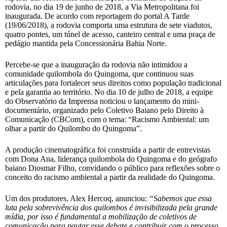
rodovia, no dia 19 de junho de 2018, a Via Metropolitana foi
inaugurada. De acordo com reportagem do portal A Tarde
(19/06/2018), a rodovia comporta uma estrutura de sete viadutos,
quatro pontes, um túnel de acesso, canteiro central e uma praça de
pedágio mantida pela Concessionária Bahia Norte.
Percebe-se que a inauguração da rodovia não intimidou a
comunidade quilombola do Quingoma, que continuou suas
articulações para fortalecer seus direitos como população tradicional
e pela garantia ao território. No dia 10 de julho de 2018, a equipe
do Observatório da Imprensa noticiou o lançamento do mini-
documentário, organizado pelo Coletivo Baiano pelo Direito à
Comunicação (CBCom), com o tema: “Racismo Ambiental: um
olhar a partir do Quilombo do Quingoma”.
A produção cinematográfica foi construída a partir de entrevistas
com Dona Ana, liderança quilombola do Quingoma e do geógrafo
baiano Diosmar Filho, convidando o público para reflexões sobre o
conceito do racismo ambiental a partir da realidade do Quingoma.
Um dos produtores, Alex Hercoq, anunciou:
“Sabemos que essa
luta pela sobrevivência dos quilombos é invisibilizada pela grande
mídia, por isso é fundamental a mobilização de coletivos de
comunicação para pautar esse debate e contribuir com o processo