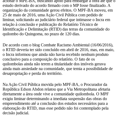
acionar o MPE-BA, buscando apoio para embargar a obra até que o
estudo derivado do acordo firmado com o MP fosse finalizado. A
organização da comunidade gerou efeitos. O MPF-BA moveu, em
25 de maio de 2016, uma Ação Civil Pública com pedido de
liminar, solicitando ao judiciário federal que intimasse o Incra em
relação à conclusão e publicação do Relatório Técnico de
Identificação e Delimitação (RTID) das terras da comunidade do
quilombo do Quingoma, no prazo de 120 dias.
De acordo com o blog Combate Racismo Ambiental (16/06/2016),
o RTID deveria ter sido concluído em abril de 2016, mas, em maio,
o Incra informou que ainda não havia recebido nenhum produto
conclusivo para a composição do relatório. O fato de os
quilombolas ainda não terem a titularidade dos imóveis gerava
ainda mais ansiedade na comunidade, que temia a possibilidade de
desapropriação e perda do território.
Na Ação Civil Pública movida pelo MPF-BA, o Procurador da
República Edson Abdon relatou que a Via Metropolitana afetaria
diretamente a área onde vive a comunidade quilombola. O MPF
exigiu liminar determinando a imediata suspensão das obras do
empreendimento até a conclusão dos estudos necessários para a
elaboração do RTID, mas esse pedido não foi contemplado pela
decisão judicial.