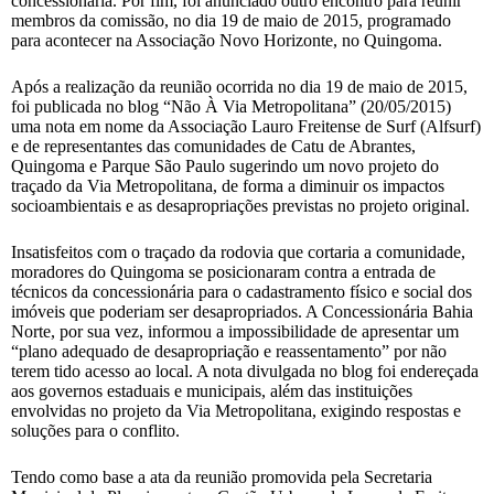
concessionária. Por fim, foi anunciado outro encontro para reunir
membros da comissão, no dia 19 de maio de 2015, programado
para acontecer na Associação Novo Horizonte, no Quingoma.
Após a realização da reunião ocorrida no dia 19 de maio de 2015,
foi publicada no blog “Não À Via Metropolitana” (20/05/2015)
uma nota em nome da Associação Lauro Freitense de Surf (Alfsurf)
e de representantes das comunidades de Catu de Abrantes,
Quingoma e Parque São Paulo sugerindo um novo projeto do
traçado da Via Metropolitana, de forma a diminuir os impactos
socioambientais e as desapropriações previstas no projeto original.
Insatisfeitos com o traçado da rodovia que cortaria a comunidade,
moradores do Quingoma se posicionaram contra a entrada de
técnicos da concessionária para o cadastramento físico e social dos
imóveis que poderiam ser desapropriados. A Concessionária Bahia
Norte, por sua vez, informou a impossibilidade de apresentar um
“plano adequado de desapropriação e reassentamento” por não
terem tido acesso ao local. A nota divulgada no blog foi endereçada
aos governos estaduais e municipais, além das instituições
envolvidas no projeto da Via Metropolitana, exigindo respostas e
soluções para o conflito.
Tendo como base a ata da reunião promovida pela Secretaria