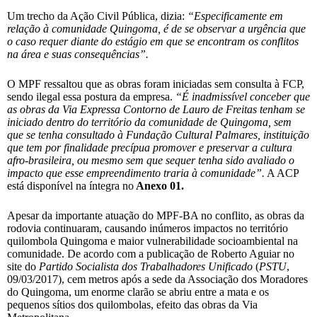
Um trecho da Ação Civil Pública, dizia:
“
Especificamente em
relação à comunidade Quingoma, é de se observar a
urgência que
o caso requer diante do estágio em que se encontram os conflitos
na área e suas
consequências”.
O MPF ressaltou que as obras foram iniciadas sem consulta à FCP,
sendo ilegal essa postura da empresa.
“É inadmissível conceber que
as obras da Via Expressa Contorno de Lauro de Freitas tenham se
iniciado dentro do território da comunidade de Quingoma, sem
que se tenha consultado à Fundação Cultural Palmares, instituição
que tem por finalidade precípua promover e preservar a cultura
afro-brasileira, ou mesmo sem que sequer tenha sido avaliado o
impacto que esse empreendimento traria à comunidade”.
A ACP
está disponível na íntegra no
Anexo 01.
Apesar da importante atuação do MPF-BA no conflito, as obras da
rodovia continuaram, causando inúmeros impactos no território
quilombola Quingoma e maior vulnerabilidade socioambiental na
comunidade. De acordo com a publicação de Roberto Aguiar no
site do
Partido Socialista dos Trabalhadores Unificado
(
PSTU
,
09/03/2017), cem metros após a sede da Associação dos Moradores
do Quingoma, um enorme clarão se abriu entre a mata e os
pequenos sítios dos quilombolas, efeito das obras da Via