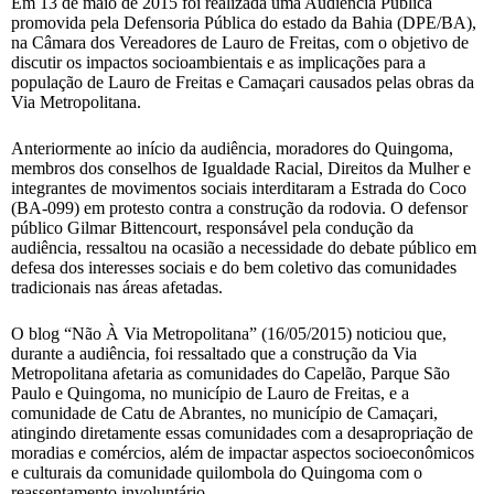
Em 13 de maio de 2015 foi realizada uma Audiência Pública
promovida pela Defensoria Pública do estado da Bahia (DPE/BA),
na Câmara dos Vereadores de Lauro de Freitas, com o objetivo de
discutir os impactos socioambientais e as implicações para a
população de Lauro de Freitas e Camaçari causados pelas obras da
Via Metropolitana.
Anteriormente ao início da audiência, moradores do Quingoma,
membros dos conselhos de Igualdade Racial, Direitos da Mulher e
integrantes de movimentos sociais interditaram a Estrada do Coco
(BA-099) em protesto contra a construção da rodovia. O defensor
público Gilmar Bittencourt, responsável pela condução da
audiência, ressaltou na ocasião a necessidade do debate público em
defesa dos interesses sociais e do bem coletivo das comunidades
tradicionais nas áreas afetadas.
O blog “Não À Via Metropolitana” (16/05/2015) noticiou que,
durante a audiência, foi ressaltado que a construção da Via
Metropolitana afetaria as comunidades do Capelão, Parque São
Paulo e Quingoma, no município de Lauro de Freitas, e a
comunidade de Catu de Abrantes, no município de Camaçari,
atingindo diretamente essas comunidades com a desapropriação de
moradias e comércios, além de impactar aspectos socioeconômicos
e culturais da comunidade quilombola do Quingoma com o
reassentamento involuntário.