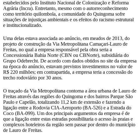
estabelecidos pelo Instituto Nacional de Colonização e Reforma
Agrária (Incra). Entretanto, mesmo com o autorreconhecimento
como território quilombola, a comunidade do Quingoma sofre
situações de injustiças ambientais e os efeitos do racismo estrutural
e institucionalizado.
Uma delas estava associada ao anúncio, em meados de 2013, do
projeto de construção da Via Metropolitana Camaçari-Lauro de
Freitas, no qual a empresa responsável pela obra seria a
Concessionária Bahia Norte (CBN ou CBNorte), subsidiária do
Grupo Odebrecht. De acordo com dados obtidos no site da empresa
na época do anúncio, estavam previstos investimentos no valor de
R$ 220 milhões; em contrapartida, a empresa teria a concessão do
trecho rodoviário por 30 anos.
O traçado da Via Metropolitana contorna a área urbana de Lauro de
Freitas através das regiões do Quingoma e dos bairros Parque São
Paulo e Capelão, totalizando 11,2 km de extensão e fazendo a
ligação entre a Rodovia CIA-Aeroporto (BA-526) e a Estrada do
Coco (BA-099). Um dos principais argumentos da empresa é de
que a ligação entre estas estradas possibilitaria o acesso às praias e
complexos hoteleiros da região sem passar por dentro do município
de Lauro de Freitas.