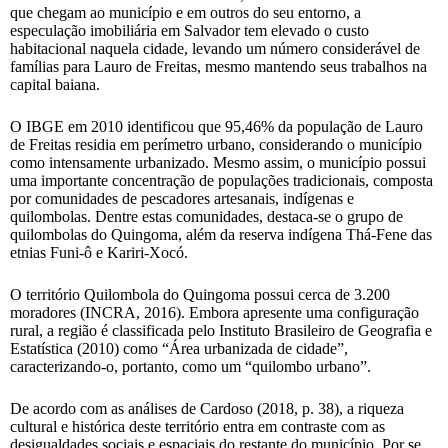
que chegam ao município e em outros do seu entorno, a
especulação imobiliária em Salvador tem elevado o custo
habitacional naquela cidade, levando um número considerável de
famílias para Lauro de Freitas, mesmo mantendo seus trabalhos na
capital baiana.
O IBGE em 2010 identificou que 95,46% da população de Lauro
de Freitas residia em perímetro urbano, considerando o município
como intensamente urbanizado. Mesmo assim, o município possui
uma importante concentração de populações tradicionais, composta
por comunidades de pescadores artesanais, indígenas e
quilombolas. Dentre estas comunidades, destaca-se o grupo de
quilombolas do Quingoma, além da reserva indígena Thá-Fene das
etnias Funi-ô e Kariri-Xocó.
O território Quilombola do Quingoma possui cerca de 3.200
moradores (INCRA, 2016). Embora apresente uma configuração
rural, a região é classificada pelo Instituto Brasileiro de Geografia e
Estatística (2010) como “Área urbanizada de cidade”,
caracterizando-o, portanto, como um “quilombo urbano”.
De acordo com as análises de Cardoso (2018, p. 38), a riqueza
cultural e histórica deste território entra em contraste com as
desigualdades sociais e espaciais do restante do município. Por se