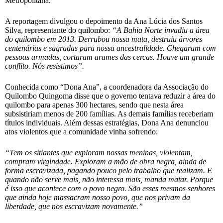
Metropolitana.
A reportagem divulgou o depoimento da Ana Lúcia dos Santos
Silva, representante do quilombo:
“A Bahia Norte invadiu a área
do quilombo em 2013. Derrubou nossa mata, destruiu árvores
centenárias e sagradas para nossa ancestralidade. Chegaram com
pessoas armadas, cortaram arames das cercas. Houve um grande
conflito. Nós resistimos”.
Conhecida como “Dona Ana”, a coordenadora da Associação do
Quilombo Quingoma disse que o governo tentava reduzir a área do
quilombo para apenas 300 hectares, sendo que nesta área
subsistiriam menos de 200 famílias. As demais famílias receberiam
títulos individuais. Além dessas estratégias, Dona Ana denunciou
atos violentos que a comunidade vinha sofrendo:
“Tem os sitiantes que exploram nossas meninas, violentam,
compram virgindade. Exploram a mão de obra negra, ainda de
forma escravizada, pagando pouco pelo trabalho que realizam. E
quando não serve mais, não interessa mais, manda matar. Porque
é isso que acontece com o povo negro. São esses mesmos senhores
que ainda hoje massacram nosso povo, que nos privam da
liberdade, que nos escravizam novamente.”