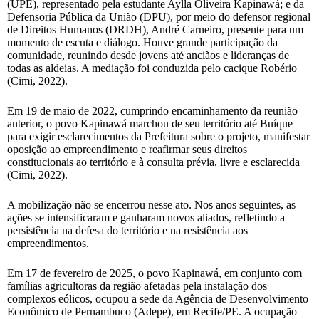
(UPE), representado pela estudante Aylla Oliveira Kapinawá; e da
Defensoria Pública da União (DPU), por meio do defensor regional
de Direitos Humanos (DRDH), André Carneiro, presente para um
momento de escuta e diálogo. Houve grande participação da
comunidade, reunindo desde jovens até anciãos e lideranças de
todas as aldeias. A mediação foi conduzida pelo cacique Robério
(Cimi, 2022).
Em 19 de maio de 2022, cumprindo encaminhamento da reunião
anterior, o povo Kapinawá marchou de seu território até Buíque
para exigir esclarecimentos da Prefeitura sobre o projeto, manifestar
oposição ao empreendimento e reafirmar seus direitos
constitucionais ao território e à consulta prévia, livre e esclarecida
(Cimi, 2022).
A mobilização não se encerrou nesse ato. Nos anos seguintes, as
ações se intensificaram e ganharam novos aliados, refletindo a
persistência na defesa do território e na resistência aos
empreendimentos.
Em 17 de fevereiro de 2025, o povo Kapinawá, em conjunto com
famílias agricultoras da região afetadas pela instalação dos
complexos eólicos, ocupou a sede da Agência de Desenvolvimento
Econômico de Pernambuco (Adepe), em Recife/PE. A ocupação