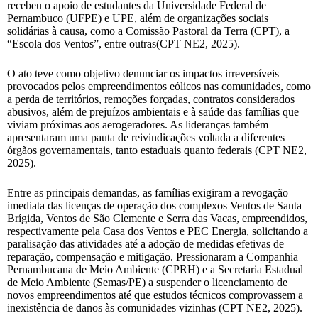
recebeu o apoio de estudantes da Universidade Federal de
Pernambuco (UFPE) e UPE, além de organizações sociais
solidárias à causa, como a Comissão Pastoral da Terra (CPT), a
“Escola dos Ventos”, entre outras(CPT NE2, 2025).
O ato teve como objetivo denunciar os impactos irreversíveis
provocados pelos empreendimentos eólicos nas comunidades, como
a perda de territórios, remoções forçadas, contratos considerados
abusivos, além de prejuízos ambientais e à saúde das famílias que
viviam próximas aos aerogeradores. As lideranças também
apresentaram uma pauta de reivindicações voltada a diferentes
órgãos governamentais, tanto estaduais quanto federais (CPT NE2,
2025).
Entre as principais demandas, as famílias exigiram a revogação
imediata das licenças de operação dos complexos Ventos de Santa
Brígida, Ventos de São Clemente e Serra das Vacas, empreendidos,
respectivamente pela Casa dos Ventos e PEC Energia, solicitando a
paralisação das atividades até a adoção de medidas efetivas de
reparação, compensação e mitigação. Pressionaram a Companhia
Pernambucana de Meio Ambiente (CPRH) e a Secretaria Estadual
de Meio Ambiente (Semas/PE) a suspender o licenciamento de
novos empreendimentos até que estudos técnicos comprovassem a
inexistência de danos às comunidades vizinhas (CPT NE2, 2025).