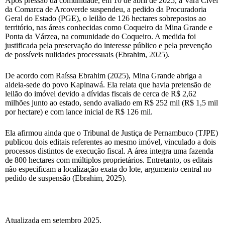
Após pressão da comunidade, em 10 de abril de 2025, a Vara Cível
da Comarca de Arcoverde suspendeu, a pedido da Procuradoria
Geral do Estado (PGE), o leilão de 126 hectares sobrepostos ao
território, nas áreas conhecidas como Coqueiro da Mina Grande e
Ponta da Várzea, na comunidade do Coqueiro. A medida foi
justificada pela preservação do interesse público e pela prevenção
de possíveis nulidades processuais (Ebrahim, 2025).
De acordo com Raíssa Ebrahim (2025), Mina Grande abriga a
aldeia-sede do povo Kapinawá. Ela relata que havia pretensão de
leilão do imóvel devido a dívidas fiscais de cerca de R$ 2,62
milhões junto ao estado, sendo avaliado em R$ 252 mil (R$ 1,5 mil
por hectare) e com lance inicial de R$ 126 mil.
Ela afirmou ainda que o Tribunal de Justiça de Pernambuco (TJPE)
publicou dois editais referentes ao mesmo imóvel, vinculado a dois
processos distintos de execução fiscal. A área integra uma fazenda
de 800 hectares com múltiplos proprietários. Entretanto, os editais
não especificam a localização exata do lote, argumento central no
pedido de suspensão (Ebrahim, 2025).
Atualizada em setembro 2025.