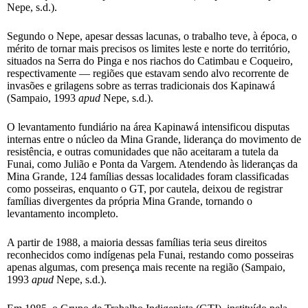
Nepe, s.d.).
Segundo o Nepe, apesar dessas lacunas, o trabalho teve, à época, o
mérito de tornar mais precisos os limites leste e norte do território,
situados na Serra do Pinga e nos riachos do Catimbau e Coqueiro,
respectivamente — regiões que estavam sendo alvo recorrente de
invasões e grilagens sobre as terras tradicionais dos Kapinawá
(Sampaio, 1993
apud
Nepe, s.d.).
O levantamento fundiário na área Kapinawá intensificou disputas
internas entre o núcleo da Mina Grande, liderança do movimento de
resistência, e outras comunidades que não aceitaram a tutela da
Funai, como Julião e Ponta da Vargem. Atendendo às lideranças da
Mina Grande, 124 famílias dessas localidades foram classificadas
como posseiras, enquanto o GT, por cautela, deixou de registrar
famílias divergentes da própria Mina Grande, tornando o
levantamento incompleto.
A partir de 1988, a maioria dessas famílias teria seus direitos
reconhecidos como indígenas pela Funai, restando como posseiras
apenas algumas, com presença mais recente na região (Sampaio,
1993
apud
Nepe, s.d.).