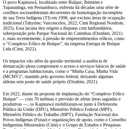
O povo Kapinawá, localizado entre Buíque, Ibimirim e
Tupanatinga, em Pernambuco, enfrenta há décadas uma série de
conflitos socioambientais decorrentes da homologação incompleta
de sua Terra Indígena (TI) em 1998, que excluiu áreas de ocupação
tradicional (Tahyrine; Vasconcelos, 2022; Cimi Regional Nordeste,
2025). Essa lacuna deu origem a disputas com latifundiários,
sobreposição pelo Parque Nacional do Catimbau (Ebrahim, 2021)
e, mais recentemente, à pressão de empreendimentos eólicos, como
o “Complexo Eólico de Buíque”, da empresa Energia de Buíque
Ltda (Cimi, 2022).
Os impactos vão além da questão territorial: a ausência de
demarcação plena compromete o acesso a serviços básicos de saúde
e a programas habitacionais, como o “Minha Casa, Minha Vida
(MCMV)”, mantido pelo governo federal, deixando algumas
aldeias sem posto de saúde próprio (Ebrahim, 2021).
Em 2022, diante da proposta de implantação do “Complexo Eólico
Buíque” — com 70 turbinas e previsão de afetar áreas sagradas e
produtivas —, os Kapinawá mobilizaram-se junto à Defensoria
Pública da União (DPU), Ministério Público Federal (MPF),
Ministério Público do Trabalho (MPT), Fundação Nacional dos
Povos Indígenas (Funai) e organizações de apoio, como o Conselho
Indigenista Missionário (Cimi) e o Grupo de Estudos e Pesquisas