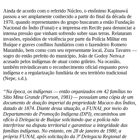
Ainda de acordo com o referido Núcleo, o etnônimo Kapinawá
passou a ser amplamente conhecido a partir do final da década de
1970, quando representantes do grupo buscaram a então Fundação
Nacional do Índio (Funai) e a imprensa em Recife para denunciar a
intensa pressão que vinham sofrendo sobre suas terras. Relataram
invasões, episódios de violência por parte da Polícia Militar em
Buíque e graves conflitos fundiários com o fazendeiro Romero
Maranhão, bem como com seu representante local, Zuza Tavares —
sogro do então prefeito do município, João de Godoy Neiva,e
acusado pelos indígenas de atuar como grileiro. Na ocasião,
também reivindicavam o reconhecimento oficial enquanto povo
indígena e a regularização fundiária de seu território tradicional
(Nepe, s.d.).
“Na época, os indígenas — então organizados em 42 famílias no
Sítio Mina Grande (Pierson, 1981) — possuíam uma cópia de um
documento de doação imperial da propriedade Macaco dos Índios,
datado de 1874. Diante dessa situação, a FUNAI, por meio do
Departamento de Promoção Indígena (DPI), encaminhou um
ofício à Delegacia de Buíque solicitando que a polícia não
interferisse na disputa territorial e garantisse a integridade das
famílias indígenas. No entanto, em 28 de janeiro de 1980, a
própria FUNAI, após solicitação da 3ª Delegacia Regional de