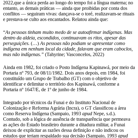
2022,que a única perda ao longo do tempo foi a língua materna; no
entanto, as demais práticas — ainda que proibidas por conta dos
conflitos — seguiram vivas: dançava-se o toré, realizavam-se rituais
e prestava-se culto aos encantados. Relatou ainda que:
“
As pessoas tinham muito medo de se autoafirmar indígenas. Mas
dentro da aldeia, escondidos, continuavam os ritos, apesar das
perseguições.
(…)
As pessoas não podiam se apresentar como
indígena em nenhum local da cidade, falavam que eram caboclos,
mas não indígenas.”
(Tahyrine; Vasconcelos, 2022)
Ainda em 1982, foi criado o Posto Indígena Kapinawá, por meio da
Portaria nº 793, de 08/11/1982. Dois anos depois, em 1984, foi
constituído um Grupo de Trabalho (GT) com o objetivo de
identificar e delimitar o território dos Kapinawá, conforme a
Portaria nº 1647/E, de 1º de junho de 1984.
Integrado por técnicos da Funai e do Instituto Nacional de
Colonização e Reforma Agrária (Incra), o GT classificou a área
como Reserva Indígena (Sampaio, 1993
apud
Nepe, s.d.).
Contudo, sob a lógica de ausência de transparência que permeava
as ações do Estado brasileiro durante a ditadura militar, a Funai
deixou de explicitar as razões dessa definição e não indicou os
estudos que teriam respaldado sua decisão (Sampaio, 1993
apud