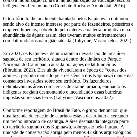
como à mobilização contra a municipalização da educação escolar
indígena em Pernambuco (Combate Racismo Ambiental, 2016).
O território tradicionalmente habitado pelos Kapinawá continuou
sendo alvo de intenso interesse por parte de fazendeiros, posseiros e
empreendimentos, sobretudo pelo interesse na terra produtiva e na
abundância de águas; assim, eles tiveram muitos enfrentamentos
com latifundiários na região situada (Tahyrine; Vasconcelos, 2022).
Em 2021, os Kapinawá denunciaram a devastação de uma área
sagrada de seu território, situada dentro dos limites do Parque
Nacional do Catimbau, causada por ações de latifundiários
(Ebrahim, 2021). Eles ainda vivenciaram a época de “cortes dos
arames”, período marcado pela resistência dos Kapinawá diante das
constantes investidas sobre seu território. Os fazendeiros
delimitavam as áreas com cercas de arame farpado, enquanto os
indígenas reagiam desmontando e incendiando essas barreiras
impostas sobre suas terras (Tahyrine; Vasconcelos, 2022).
Conforme reportagem do Brasil de Fato, o grupo denunciou que
uma fazenda de criação de caprinos estava destruindo e cercando
um trecho intocado de caatinga. A área desmatada integrava parte
do território sagrado dos Kapinawá, sobreposto pelo Parque. A
unidade de conservação abriga pelo menos 42 sítios arqueológicos