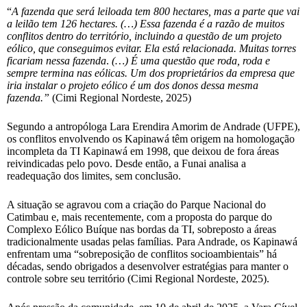
“
A fazenda que será leiloada tem 800 hectares, mas a parte que vai
a leilão tem 126 hectares. (…) Essa fazenda é a razão de muitos
conflitos dentro do território, incluindo a questão de um projeto
eólico, que conseguimos evitar. Ela está relacionada. Muitas torres
ficariam nessa fazenda
.
(…) É uma questão que roda, roda e
sempre termina nas eólicas. Um dos proprietários da empresa que
iria instalar o projeto eólico é um dos donos dessa mesma
fazenda.”
(Cimi Regional Nordeste, 2025)
Segundo a antropóloga Lara Erendira Amorim de Andrade (UFPE),
os conflitos envolvendo os Kapinawá têm origem na homologação
incompleta da TI Kapinawá em 1998, que deixou de fora áreas
reivindicadas pelo povo. Desde então, a Funai analisa a
readequação dos limites, sem conclusão.
A situação se agravou com a criação do Parque Nacional do
Catimbau e, mais recentemente, com a proposta do parque do
Complexo Eólico Buíque nas bordas da TI, sobreposto a áreas
tradicionalmente usadas pelas famílias. Para Andrade, os Kapinawá
enfrentam uma “sobreposição de conflitos socioambientais” há
décadas, sendo obrigados a desenvolver estratégias para manter o
controle sobre seu território (Cimi Regional Nordeste, 2025).