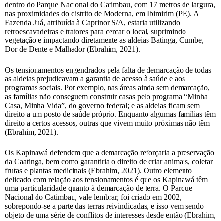
dentro do Parque Nacional do Catimbau, com 17 metros de largura,
nas proximidades do distrito de Moderna, em Ibimirim (PE). A
Fazenda Juá, atribuída à Caprinor S/A, estaria utilizando
retroescavadeiras e tratores para cercar o local, suprimindo
vegetação e impactando diretamente as aldeias Batinga, Cumbe,
Dor de Dente e Malhador (Ebrahim, 2021).
Os tensionamentos engendrados pela falta de demarcação de todas
as aldeias prejudicavam a garantia de acesso à saúde e aos
programas sociais. Por exemplo, nas áreas ainda sem demarcação,
as famílias não conseguem construir casas pelo programa “Minha
Casa, Minha Vida”, do governo federal; e as aldeias ficam sem
direito a um posto de saúde próprio. Enquanto algumas famílias têm
direito a certos acessos, outras que vivem muito próximas não têm
(Ebrahim, 2021).
Os Kapinawá defendem que a demarcação reforçaria a preservação
da Caatinga, bem como garantiria o direito de criar animais, coletar
frutas e plantas medicinais (Ebrahim, 2021). Outro elemento
delicado com relação aos tensionamentos é que os Kapinawá têm
uma particularidade quanto à demarcação de terra. O Parque
Nacional do Catimbau, vale lembrar, foi criado em 2002,
sobrepondo-se a parte das terras reivindicadas, e isso vem sendo
objeto de uma série de conflitos de interesses desde então (Ebrahim,