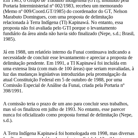
Em 1985, o Grupo de Trabalho Indigenista (GTI), instituído pela
Portaria Interministerial nº 002/1983, recebeu um memorando
(Memo nº 009/Coord.GT/1985) do coordenador do GT, Nelson
Marabuto Domingues, com uma proposta de delimitação
relacionada à Terra Indígena (TI) Kapinawá. No entanto, essa
proposta não foi avaliada pelo GTI porque o levantamento
fundiário da área ainda não havia sido finalizado (Nepe, s.d.; Brasil,
1985).
Já em 1988, um relatório interno da Funai continuava indicando a
necessidade de concluir esse levantamento e apreciar a proposta de
delimitação pendente. Em 1991, a TI Kapinawá foi incluída em
uma extensa lista (com mais de 100 áreas) que seriam reavaliadas, à
luz das mudanças legislativas introduzidas pela promulgação da
atual Constituição Federal em 5 de outubro de 1988, por uma
Comissão Especial de Análise da Funai, criada pela Portaria nº
398/1991.
A comissão teria o prazo de um ano para concluir seus trabalhos,
mas só os finalizou em julho de 1993. No entanto, esse parecer
nunca foi oficializado como proposta formal de delimitação (Nepe,
s.d.).
A Terra Indígena Kapinawá foi homologada em 1998, mas diversas