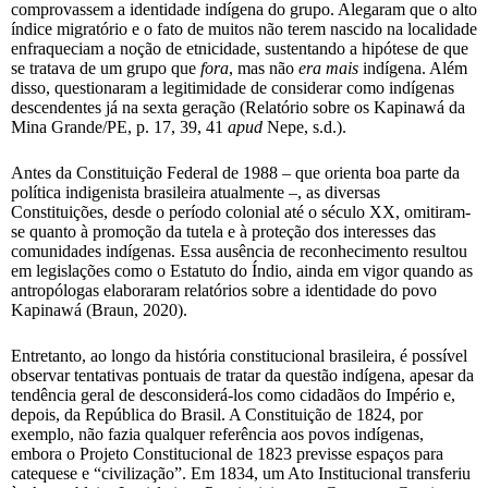
comprovassem a identidade indígena do grupo. Alegaram que o alto
índice migratório e o fato de muitos não terem nascido na localidade
enfraqueciam a noção de etnicidade, sustentando a hipótese de que
se tratava de um grupo que
fora
, mas não
era mais
indígena. Além
disso, questionaram a legitimidade de considerar como indígenas
descendentes já na sexta geração (Relatório sobre os Kapinawá da
Mina Grande/PE, p. 17, 39, 41
apud
Nepe, s.d.).
Antes da Constituição Federal de 1988 – que orienta boa parte da
política indigenista brasileira atualmente –, as diversas
Constituições, desde o período colonial até o século XX, omitiram-
se quanto à promoção da tutela e à proteção dos interesses das
comunidades indígenas. Essa ausência de reconhecimento resultou
em legislações como o Estatuto do Índio, ainda em vigor quando as
antropólogas elaboraram relatórios sobre a identidade do povo
Kapinawá (Braun, 2020).
Entretanto, ao longo da história constitucional brasileira, é possível
observar tentativas pontuais de tratar da questão indígena, apesar da
tendência geral de desconsiderá-los como cidadãos do Império e,
depois, da República do Brasil. A Constituição de 1824, por
exemplo, não fazia qualquer referência aos povos indígenas,
embora o Projeto Constitucional de 1823 previsse espaços para
catequese e “civilização”. Em 1834, um Ato Institucional transferiu