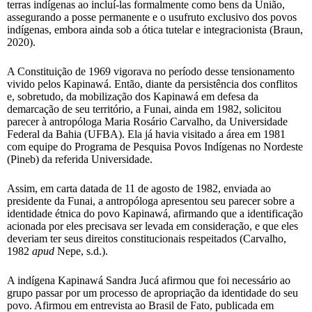
terras indígenas ao incluí-las formalmente como bens da União,
assegurando a posse permanente e o usufruto exclusivo dos povos
indígenas, embora ainda sob a ótica tutelar e integracionista (Braun,
2020).
A Constituição de 1969 vigorava no período desse tensionamento
vivido pelos Kapinawá. Então, diante da persistência dos conflitos
e, sobretudo, da mobilização dos Kapinawá em defesa da
demarcação de seu território, a Funai, ainda em 1982, solicitou
parecer à antropóloga Maria Rosário Carvalho, da Universidade
Federal da Bahia (UFBA). Ela já havia visitado a área em 1981
com equipe do Programa de Pesquisa Povos Indígenas no Nordeste
(Pineb) da referida Universidade.
Assim, em carta datada de 11 de agosto de 1982, enviada ao
presidente da Funai, a antropóloga apresentou seu parecer sobre a
identidade étnica do povo Kapinawá, afirmando que a identificação
acionada por eles precisava ser levada em consideração, e que eles
deveriam ter seus direitos constitucionais respeitados (Carvalho,
1982
apud
Nepe, s.d.).
A indígena Kapinawá Sandra Jucá afirmou que foi necessário ao
grupo passar por um processo de apropriação da identidade do seu
povo. Afirmou em entrevista ao Brasil de Fato, publicada em