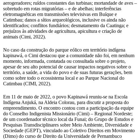
aerogeradores; ruídos constantes das turbinas; mortandade de aves –
sobretudo em rotas migratórias – e de abelhas; interferências
eletromagnéticas em transmissões televisivas em Buíque e
Catimbau; danos a sítios arqueológicos, inclusive os ainda não
identificados; conflitos fundiários; desmatamento da Caatinga; e
prejuízos às atividades de agricultura, apicultura e criação de
animais (Cimi, 2022).
No caso da construção do parque eólico em território indígena
kapinawá, o Cimi destacou que a comunidade não foi, em nenhum
momento, informada, contatada ou consultada sobre o projeto,
apesar de seu alto potencial de causar impactos negativos sobre o
território, a saúde, a vida do povo e de suas futuras gerações, bem
como sobre todo o ecossistema local e ao Parque Nacional do
Catimbau (CIMI, 2022).
Em 11 de maio de 2022, o povo Kapinawá reuniu-se na Escola
Indígena Anjuká, na Aldeia Colorau, para discutir a proposta do
empreendimento. O encontro contou com a participação da equipe
do Conselho Indigenista Missionário (Cimi) – Regional Nordeste;
de um coordenador técnico local da Funai; do Grupo de Estudos e
Pesquisas Transdisciplinares sobre Meio Ambiente, Diversidade e
Sociedade (GEPT), vinculado ao Coletivo Direitos em Movimento
(Dimo) do curso de Direito da Universidade de Pernambuco