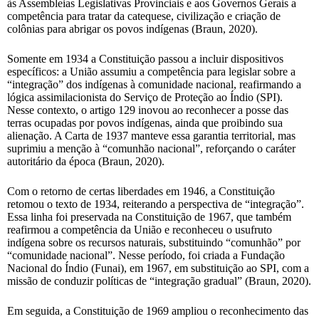
às Assembleias Legislativas Provinciais e aos Governos Gerais a
competência para tratar da catequese, civilização e criação de
colônias para abrigar os povos indígenas (Braun, 2020).
Somente em 1934 a Constituição passou a incluir dispositivos
específicos: a União assumiu a competência para legislar sobre a
“integração” dos indígenas à comunidade nacional, reafirmando a
lógica assimilacionista do Serviço de Proteção ao Índio (SPI).
Nesse contexto, o artigo 129 inovou ao reconhecer a posse das
terras ocupadas por povos indígenas, ainda que proibindo sua
alienação. A Carta de 1937 manteve essa garantia territorial, mas
suprimiu a menção à “comunhão nacional”, reforçando o caráter
autoritário da época (Braun, 2020).
Com o retorno de certas liberdades em 1946, a Constituição
retomou o texto de 1934, reiterando a perspectiva de “integração”.
Essa linha foi preservada na Constituição de 1967, que também
reafirmou a competência da União e reconheceu o usufruto
indígena sobre os recursos naturais, substituindo “comunhão” por
“comunidade nacional”. Nesse período, foi criada a Fundação
Nacional do Índio (Funai), em 1967, em substituição ao SPI, com a
missão de conduzir políticas de “integração gradual” (Braun, 2020).
Em seguida, a Constituição de 1969 ampliou o reconhecimento das