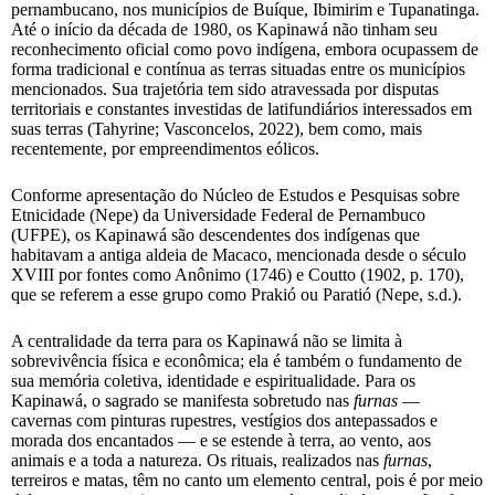
pernambucano, nos municípios de Buíque, Ibimirim e Tupanatinga.
Até o início da década de 1980, os Kapinawá não tinham seu
reconhecimento oficial como povo indígena, embora ocupassem de
forma tradicional e contínua as terras situadas entre os municípios
mencionados. Sua trajetória tem sido atravessada por disputas
territoriais e constantes investidas de latifundiários interessados em
suas terras (Tahyrine; Vasconcelos, 2022), bem como, mais
recentemente, por empreendimentos eólicos.
Conforme apresentação do Núcleo de Estudos e Pesquisas sobre
Etnicidade (Nepe) da Universidade Federal de Pernambuco
(UFPE), os Kapinawá são descendentes dos indígenas que
habitavam a antiga aldeia de Macaco, mencionada desde o século
XVIII por fontes como Anônimo (1746) e Coutto (1902, p. 170),
que se referem a esse grupo como Prakió ou Paratió (Nepe, s.d.).
A centralidade da terra para os Kapinawá não se limita à
sobrevivência física e econômica; ela é também o fundamento de
sua memória coletiva, identidade e espiritualidade. Para os
Kapinawá, o sagrado se manifesta sobretudo nas
furnas
—
cavernas com pinturas rupestres, vestígios dos antepassados e
morada dos encantados — e se estende à terra, ao vento, aos
animais e a toda a natureza. Os rituais, realizados nas
furnas
,
terreiros e matas, têm no canto um elemento central, pois é por meio