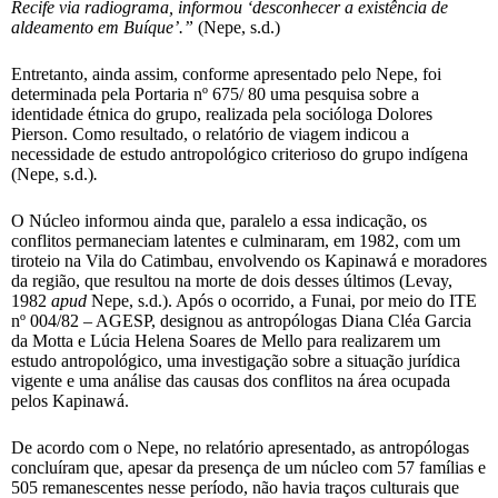
Recife via radiograma, informou ‘desconhecer a existência de
aldeamento em Buíque’.”
(Nepe, s.d.)
Entretanto, ainda assim, conforme apresentado pelo Nepe, foi
determinada pela Portaria nº 675/ 80 uma pesquisa sobre a
identidade étnica do grupo, realizada pela socióloga Dolores
Pierson. Como resultado, o relatório de viagem indicou a
necessidade de estudo antropológico criterioso do grupo indígena
(Nepe, s.d.)
.
O Núcleo informou ainda que, paralelo a essa indicação, os
conflitos permaneciam latentes e culminaram, em 1982, com um
tiroteio na Vila do Catimbau, envolvendo os Kapinawá e moradores
da região, que resultou na morte de dois desses últimos (Levay,
1982
apud
Nepe, s.d.). Após o ocorrido, a Funai, por meio do ITE
nº 004/82 – AGESP, designou as antropólogas Diana Cléa Garcia
da Motta e Lúcia Helena Soares de Mello para realizarem um
estudo antropológico, uma investigação sobre a situação jurídica
vigente e uma análise das causas dos conflitos na área ocupada
pelos Kapinawá.
De acordo com o Nepe, no relatório apresentado, as antropólogas
concluíram que, apesar da presença de um núcleo com 57 famílias e
505 remanescentes nesse período, não havia traços culturais que