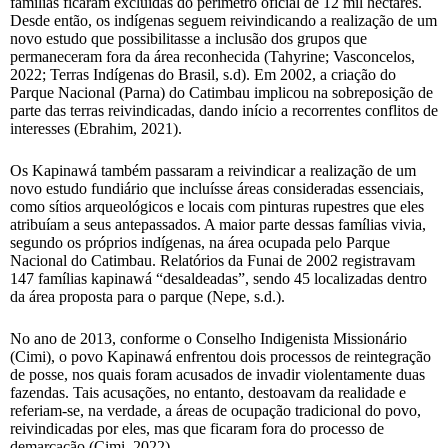
famílias ficaram excluídas do perímetro oficial de 12 mil hectares.
Desde então, os indígenas seguem reivindicando a realização de um
novo estudo que possibilitasse a inclusão dos grupos que
permaneceram fora da área reconhecida (Tahyrine; Vasconcelos,
2022; Terras Indígenas do Brasil, s.d). Em 2002, a criação do
Parque Nacional (Parna) do Catimbau implicou na sobreposição de
parte das terras reivindicadas, dando início a recorrentes conflitos de
interesses (Ebrahim, 2021).
Os Kapinawá também passaram a reivindicar a realização de um
novo estudo fundiário que incluísse áreas consideradas essenciais,
como sítios arqueológicos e locais com pinturas rupestres que eles
atribuíam a seus antepassados. A maior parte dessas famílias vivia,
segundo os próprios indígenas, na área ocupada pelo Parque
Nacional do Catimbau. Relatórios da Funai de 2002 registravam
147 famílias kapinawá “desaldeadas”, sendo 45 localizadas dentro
da área proposta para o parque (Nepe, s.d.).
No ano de 2013, conforme o Conselho Indigenista Missionário
(Cimi), o povo Kapinawá enfrentou dois processos de reintegração
de posse, nos quais foram acusados de invadir violentamente duas
fazendas. Tais acusações, no entanto, destoavam da realidade e
referiam-se, na verdade, a áreas de ocupação tradicional do povo,
reivindicadas por eles, mas que ficaram fora do processo de
demarcação (Cimi, 2022).