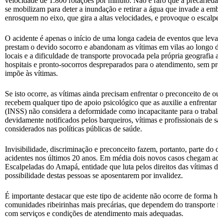
velocidade de 1.800 rotações por minuto. Não é raro que a precaried
se mobilizam para deter a inundação e retirar a água que invade a e
enrosquem no eixo, que gira a altas velocidades, e provoque o escalp
O acidente é apenas o início de uma longa cadeia de eventos que lev
prestam o devido socorro e abandonam as vítimas em vilas ao longo do
locais e a dificuldade de transporte provocada pela própria geografi
hospitais e pronto-socorros despreparados para o atendimento, sem pro
impõe às vítimas.
Se isto ocorre, as vítimas ainda precisam enfrentar o preconceito de
recebem qualquer tipo de apoio psicológico que as auxilie a enfrenta
(INSS) não considera a deformidade como incapacitante para o trabal
devidamente notificados pelos barqueiros, vítimas e profissionais de
considerados nas políticas públicas de saúde.
Invisibilidade, discriminação e preconceito fazem, portanto, parte d
acidentes nos últimos 20 anos. Em média dois novos casos chegam ao
Escalpeladas do Amapá, entidade que luta pelos direitos das vítimas d
possibilidade destas pessoas se aposentarem por invalidez.
É importante destacar que este tipo de acidente não ocorre de forma
comunidades ribeirinhas mais precárias, que dependem do transporte fl
com serviços e condições de atendimento mais adequadas.