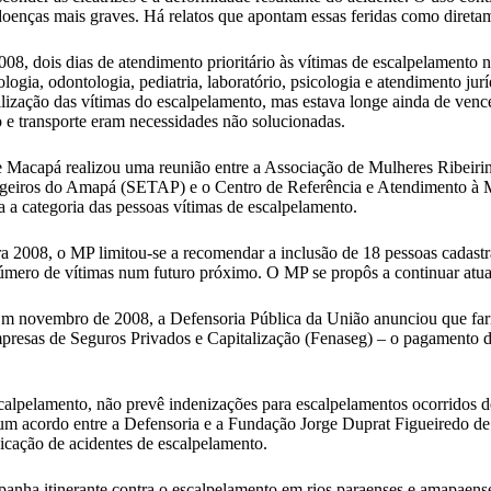
doenças mais graves. Há relatos que apontam essas feridas como direta
2008, dois dias de atendimento prioritário às vítimas de escalpelamen
iologia, odontologia, pediatria, laboratório, psicologia e atendimento ju
ização das vítimas do escalpelamento, mas estava longe ainda de vencer
 e transporte eram necessidades não solucionadas.
e Macapá realizou uma reunião entre a Associação de Mulheres Ribeiri
ageiros do Amapá (SETAP) e o Centro de Referência e Atendimento à
a a categoria das pessoas vítimas de escalpelamento.
a 2008, o MP limitou-se a recomendar a inclusão de 18 pessoas cadastra
número de vítimas num futuro próximo. O MP se propôs a continuar atuan
. Em novembro de 2008, a Defensoria Pública da União anunciou que fari
resas de Seguros Privados e Capitalização (Fenaseg) – o pagamento de 
scalpelamento, não prevê indenizações para escalpelamentos ocorridos 
do um acordo entre a Defensoria e a Fundação Jorge Duprat Figueiredo 
dicação de acidentes de escalpelamento.
anha itinerante contra o escalpelamento em rios paraenses e amapaens