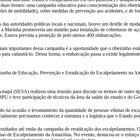
 frentes: uma campanha educativa para conscientização dos ribeirinhos
ções de mobilidade), sobre medidas de prevenção aos acidentes, e de fo
das autoridades políticas locais e nacionais, houve um desfile de moda
 a Marinha promoveria um mutirão para instalação de coberturas de aç
es. Estava prevista a proteção de pelo menos 400 embarcações.
ais importantes dessa campanha é a oportunidade que o ribeirinho está
ara cadastrá-lo. Dessa forma, a embarcação passa a existir legalmente
anha de Educação, Prevenção e Erradicação do Escalpelamento na Ama
mapá (SESA) realizou uma reunião para discutir os termos de outro tip
 DPU e teve participação de técnicos da área da saúde do estado e do G
zado na ocasião o levantamento da quantidade de pessoas vítimas de es
cialmente precisamos conhecer a estrutura e a logística que o Estado po
 resultados até então da campanha de erradicação dos escalpelamentos. 
mas de Escalpelamento da Amazônia. No evento, destacou-se o esforço d