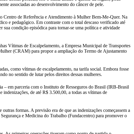
mente associadas ao desenvolvimento do câncer de pele.
to no Centro de Referência e Atendimento à Mulher Bem-Me-Quer. Na
rídico e pedagógico. Em contraste com o total descaso verificado até
 sua condição episódica para tornar-se uma política e atividade
nhas Vítimas de Escalpelamento, a Empresa Municipal de Transportes
 Mulher (CRAM) para propor a ampliação do Termo de Ajustamento
das, como vítimas de escalpelamento, na tarifa social. Embora fosse
do no sentido de lutar pelos direitos dessas mulheres.
a – em parceria com o Instituto de Resseguros do Brasil (IRB-Brasil
indenizações, de até R$ 3.500,00, a todas as vítimas de
de outras formas. A previsão era de que as indenizações começassem a
de Segurança e Medicina do Trabalho (Fundacentro) para promover o
es. As primeiras operações tiveram como ponto de partida o