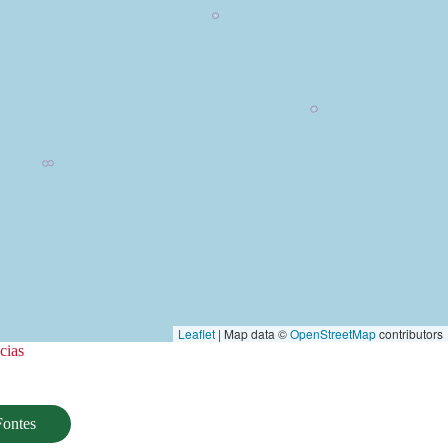
Leaflet
| Map data ©
OpenStreetMap
contributors
cias
Fontes