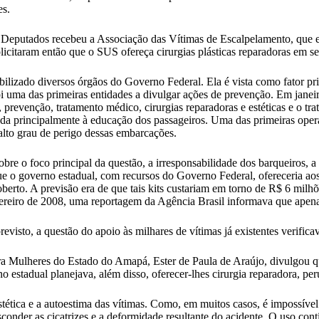
es.
eputados recebeu a Associação das Vítimas de Escalpelamento, que ex
licitaram então que o SUS ofereça cirurgias plásticas reparadoras em s
lizado diversos órgãos do Governo Federal. Ela é vista como fator prior
i uma das primeiras entidades a divulgar ações de prevenção. Em janeir
 prevenção, tratamento médico, cirurgias reparadoras e estéticas e o tra
ada principalmente à educação dos passageiros. Uma das primeiras opera
 alto grau de perigo dessas embarcações.
bre o foco principal da questão, a irresponsabilidade dos barqueiros, a
que o governo estadual, com recursos do Governo Federal, ofereceria aos
berto. A previsão era de que tais kits custariam em torno de R$ 6 milhõ
vereiro de 2008, uma reportagem da Agência Brasil informava que apena
visto, a questão do apoio às milhares de vítimas já existentes verifica
 para Mulheres do Estado do Amapá, Ester de Paula de Araújo, divulgou 
o estadual planejava, além disso, oferecer-lhes cirurgia reparadora, per
stética e a autoestima das vítimas. Como, em muitos casos, é impossíve
sconder as cicatrizes e a deformidade resultante do acidente. O uso con