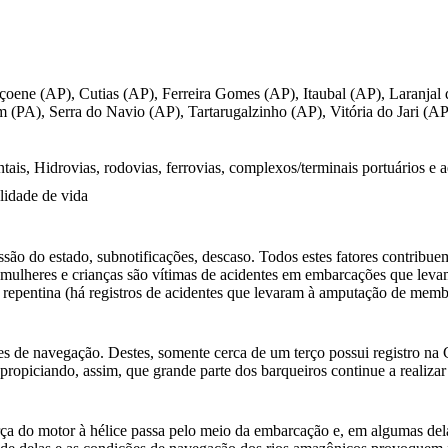
oene (AP), Cutias (AP), Ferreira Gomes (AP), Itaubal (AP), Laranja
(PA), Serra do Navio (AP), Tartarugalzinho (AP), Vitória do Jari (AP
is, Hidrovias, rodovias, ferrovias, complexos/terminais portuários e 
lidade de vida
issão do estado, subnotificações, descaso. Todos estes fatores contrib
e mulheres e crianças são vítimas de acidentes em embarcações que levam 
 repentina (há registros de acidentes que levaram à amputação de mem
 de navegação. Destes, somente cerca de um terço possui registro na C
propiciando, assim, que grande parte dos barqueiros continue a realiz
rça do motor à hélice passa pelo meio da embarcação e, em algumas del