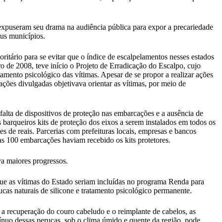
puseram seu drama na audiência pública para expor a precariedade
eus municípios.
itário para se evitar que o índice de escalpelamentos nesses estados
o de 2008, teve início o Projeto de Erradicação do Escalpo, cujo
tamento psicológico das vítimas. Apesar de se propor a realizar ações
ções divulgadas objetivava orientar as vítimas, por meio de
 falta de dispositivos de proteção nas embarcações e a ausência de
 barqueiros kits de proteção dos eixos a serem instalados em todos os
es de reais. Parcerias com prefeituras locais, empresas e bancos
s 100 embarcações haviam recebido os kits protetores.
va maiores progressos.
que as vítimas do Estado seriam incluídas no programa Renda para
ucas naturais de silicone e tratamento psicológico permanente.
l a recuperação do couro cabeludo e o reimplante de cabelos, as
tínuo dessas perucas, sob o clima úmido e quente da região, pode