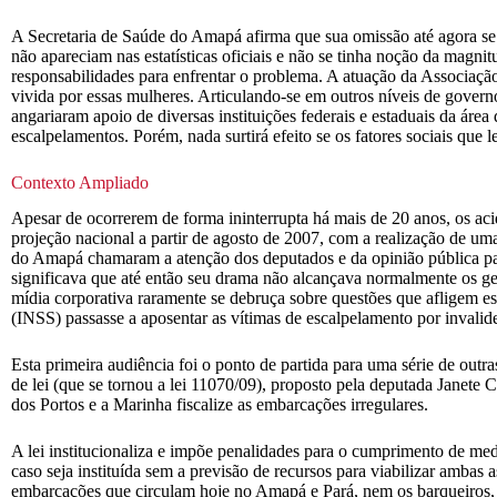
A Secretaria de Saúde do Amapá afirma que sua omissão até agora se d
não apareciam nas estatísticas oficiais e não se tinha noção da magn
responsabilidades para enfrentar o problema. A atuação da Associaçã
vivida por essas mulheres. Articulando-se em outros níveis de govern
angariaram apoio de diversas instituições federais e estaduais da área
escalpelamentos. Porém, nada surtirá efeito se os fatores sociais que
Contexto Ampliado
Apesar de ocorrerem de forma ininterrupta há mais de 20 anos, os ac
projeção nacional a partir de agosto de 2007, com a realização de u
do Amapá chamaram a atenção dos deputados e da opinião pública par
significava que até então seu drama não alcançava normalmente os gest
mídia corporativa raramente se debruça sobre questões que afligem es
(INSS) passasse a aposentar as vítimas de escalpelamento por invalid
Esta primeira audiência foi o ponto de partida para uma série de outr
de lei (que se tornou a lei 11070/09), proposto pela deputada Janete 
dos Portos e a Marinha fiscalize as embarcações irregulares.
A lei institucionaliza e impõe penalidades para o cumprimento de medi
caso seja instituída sem a previsão de recursos para viabilizar ambas 
embarcações que circulam hoje no Amapá e Pará, nem os barqueiros, em