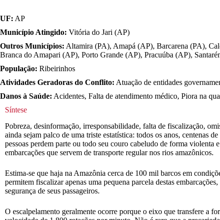
UF:
AP
Município Atingido:
Vitória do Jari (AP)
Outros Municípios:
Altamira (PA), Amapá (AP), Barcarena (PA), Calç
Branca do Amapari (AP), Porto Grande (AP), Pracuúba (AP), Santarém 
População:
Ribeirinhos
Atividades Geradoras do Conflito:
Atuação de entidades governamenta
Danos à Saúde:
Acidentes, Falta de atendimento médico, Piora na qua
Síntese
Pobreza, desinformação, irresponsabilidade, falta de fiscalização, om
ainda sejam palco de uma triste estatística: todos os anos, centenas d
pessoas perdem parte ou todo seu couro cabeludo de forma violenta e
embarcações que servem de transporte regular nos rios amazônicos.
Estima-se que haja na Amazônia cerca de 100 mil barcos em condições
permitem fiscalizar apenas uma pequena parcela destas embarcações, 
segurança de seus passageiros.
O escalpelamento geralmente ocorre porque o eixo que transfere a fo