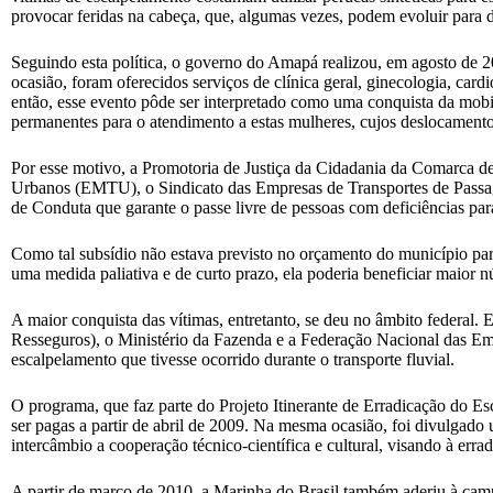
provocar feridas na cabeça, que, algumas vezes, podem evoluir para 
Seguindo esta política, o governo do Amapá realizou, em agosto de 
ocasião, foram oferecidos serviços de clínica geral, ginecologia, card
então, esse evento pôde ser interpretado como uma conquista da mobil
permanentes para o atendimento a estas mulheres, cujos deslocamento
Por esse motivo, a Promotoria de Justiça da Cidadania da Comarca d
Urbanos (EMTU), o Sindicato das Empresas de Transportes de Pass
de Conduta que garante o passe livre de pessoas com deficiências par
Como tal subsídio não estava previsto no orçamento do município par
uma medida paliativa e de curto prazo, ela poderia beneficiar maior 
A maior conquista das vítimas, entretanto, se deu no âmbito federal
Resseguros), o Ministério da Fazenda e a Federação Nacional das Emp
escalpelamento que tivesse ocorrido durante o transporte fluvial.
O programa, que faz parte do Projeto Itinerante de Erradicação do E
ser pagas a partir de abril de 2009. Na mesma ocasião, foi divulga
intercâmbio a cooperação técnico-científica e cultural, visando à erra
A partir de março de 2010, a Marinha do Brasil também aderiu à camp