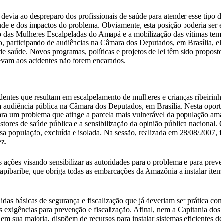
evia ao despreparo dos profissionais de saúde para atender esse tipo d
itude e dos impactos do problema. Obviamente, esta posição poderia ser
o das Mulheres Escalpeladas do Amapá e a mobilização das vítimas tem 
o, participando de audiências na Câmara dos Deputados, em Brasília, el
 de saúde. Novos programas, políticas e projetos de lei têm sido propost
 levam aos acidentes não forem encarados.
identes que resultam em escalpelamento de mulheres e crianças ribeir
ma audiência pública na Câmara dos Deputados, em Brasília. Nesta opor
a um problema que atinge a parcela mais vulnerável da população amaz
ores de saúde pública e a sensibilização da opinião pública nacional. 
sa população, excluída e isolada. Na sessão, realizada em 28/08/2007, 
ez.
as ações visando sensibilizar as autoridades para o problema e para pr
Capibaribe, que obriga todas as embarcações da Amazônia a instalar iten
das básicas de segurança e fiscalização que já deveriam ser prática co
as exigências para prevenção e fiscalização. Afinal, nem a Capitania dos
 sua maioria, dispõem de recursos para instalar sistemas eficientes de