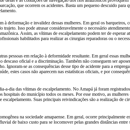
ade delas e as condições de navegação dos rios amazônicos provoquem 
mbarcação, que ocorrem os acidentes. Basta um pequeno descuido para 
elamento.
am à deformação e invalidez dessas mulheres. Em geral os barqueiros, 
 trajeto. Isso pode atrasar consideravelmente o necessário atendiment
a amazônica. Assim, as vítimas de escalpelamento podem ter de esperar 
fissionais habilitados para realizar as cirurgias reparadoras ou o nec
 outras pessoas em relação à deformidade resultante. Em geral essas mu
r o descaso oficial e a discriminação. Também não conseguem ser aposen
ho. Ignoram-se as consequências desse tipo de acidente para a empreg
 saúde, estes casos não aparecem nas estatísticas oficiais, e por cons
o dia-a-dia das vítimas de escalpelamento. No Amapá já foram registrad
s hospitais do município todos os meses. Por esse motivo, as mulheres
e escalpelamento. Suas principais reivindicações são a realização de c
 homogênea na sociedade amapaense. Em geral, ocorre principalmente en
uvial de baixo custo para se locomover pelas grandes distâncias entre s