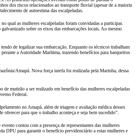
 dos riscos relacionados ao transporte fluvial (apesar de a maioria
rtalecimento de autoestima das escalpeladas.
 no qual as mulheres escalpeladas foram convidadas a participar.
o galvanizado sobre os eixos das embarcações locais. Ao mesmo
 tendo de legalizar sua embarcação. Enquanto os técnicos trabalham
 perante a Autoridade Marítima, trazendo benefícios para barqueiros
zônia/Amapá. Nova força tarefa foi realizada pela Marinha, dessa
o de mutirão a ser realizado em benefício das mulheres escalpeladas
overno Federal.
calpelamento no Amapá, além de triagem e avaliação médica desses
de oferecer para que o trabalho aconteça e seja bem sucedido”.
O evento contou com a presença de representantes das mulheres
a DPU para garantir o benefício previdenciário a estas mulheres e