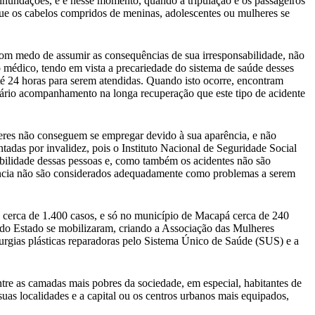
inundações, e é nesse momento, quando a tripulação e os passageiros
que os cabelos compridos de meninas, adolescentes ou mulheres se
com medo de assumir as consequências de sua irresponsabilidade, não
o médico, tendo em vista a precariedade do sistema de saúde desses
até 24 horas para serem atendidas. Quando isto ocorre, encontram
essário acompanhamento na longa recuperação que este tipo de acidente
lheres não conseguem se empregar devido à sua aparência, e não
tadas por invalidez, pois o Instituto Nacional de Seguridade Social
abilidade dessas pessoas e, como também os acidentes não são
equência não são considerados adequadamente como problemas a serem
os cerca de 1.400 casos, e só no município de Macapá cerca de 240
 do Estado se mobilizaram, criando a Associação das Mulheres
irurgias plásticas reparadoras pelo Sistema Único de Saúde (SUS) e a
tre as camadas mais pobres da sociedade, em especial, habitantes de
uas localidades e a capital ou os centros urbanos mais equipados,