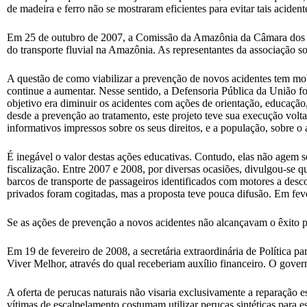
de madeira e ferro não se mostraram eficientes para evitar tais acident
Em 25 de outubro de 2007, a Comissão da Amazônia da Câmara dos D
do transporte fluvial na Amazônia. As representantes da associação so
A questão de como viabilizar a prevenção de novos acidentes tem mobi
continue a aumentar. Nesse sentido, a Defensoria Pública da União fo
objetivo era diminuir os acidentes com ações de orientação, educação,
desde a prevenção ao tratamento, este projeto teve sua execução volt
informativos impressos sobre os seus direitos, e a população, sobre o
É inegável o valor destas ações educativas. Contudo, elas não agem so
fiscalização. Entre 2007 e 2008, por diversas ocasiões, divulgou-se 
barcos de transporte de passageiros identificados com motores a desco
privados foram cogitadas, mas a proposta teve pouca difusão. Em fe
Se as ações de prevenção a novos acidentes não alcançavam o êxito pre
Em 19 de fevereiro de 2008, a secretária extraordinária de Política
Viver Melhor, através do qual receberiam auxílio financeiro. O govern
A oferta de perucas naturais não visaria exclusivamente a reparação e
vítimas de escalpelamento costumam utilizar perucas sintéticas para e