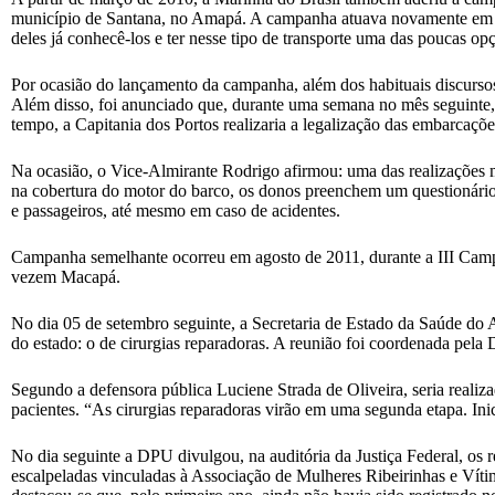
município de Santana, no Amapá. A campanha atuava novamente em duas
deles já conhecê-los e ter nesse tipo de transporte uma das poucas op
Por ocasião do lançamento da campanha, além dos habituais discursos 
Além disso, foi anunciado que, durante uma semana no mês seguinte,
tempo, a Capitania dos Portos realizaria a legalização das embarcaçõ
Na ocasião, o Vice-Almirante Rodrigo afirmou: uma das realizações m
na cobertura do motor do barco, os donos preenchem um questionário p
e passageiros, até mesmo em caso de acidentes.
Campanha semelhante ocorreu em agosto de 2011, durante a III Camp
vezem Macapá.
No dia 05 de setembro seguinte, a Secretaria de Estado da Saúde do A
do estado: o de cirurgias reparadoras. A reunião foi coordenada pela
Segundo a defensora pública Luciene Strada de Oliveira, seria reali
pacientes. “As cirurgias reparadoras virão em uma segunda etapa. Ini
No dia seguinte a DPU divulgou, na auditória da Justiça Federal, os
escalpeladas vinculadas à Associação de Mulheres Ribeirinhas e Víti