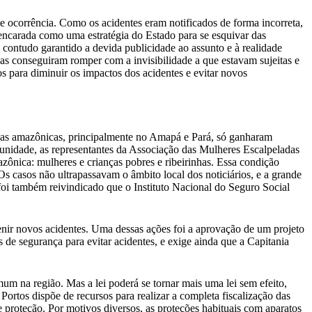
e ocorrência. Como os acidentes eram notificados de forma incorreta,
 encarada como uma estratégia do Estado para se esquivar das
contudo garantido a devida publicidade ao assunto e à realidade
as conseguiram romper com a invisibilidade a que estavam sujeitas e
os para diminuir os impactos dos acidentes e evitar novos
inhas amazônicas, principalmente no Amapá e Pará, só ganharam
tunidade, as representantes da Associação das Mulheres Escalpeladas
ônica: mulheres e crianças pobres e ribeirinhas. Essa condição
Os casos não ultrapassavam o âmbito local dos noticiários, e a grande
foi também reivindicado que o Instituto Nacional do Seguro Social
evenir novos acidentes. Uma dessas ações foi a aprovação de um projeto
s de segurança para evitar acidentes, e exige ainda que a Capitania
mum na região. Mas a lei poderá se tornar mais uma lei sem efeito,
 Portos dispõe de recursos para realizar a completa fiscalização das
 proteção. Por motivos diversos, as proteções habituais com aparatos