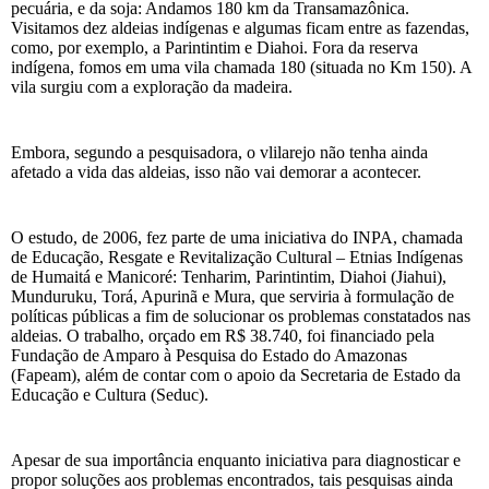
pecuária, e da soja: Andamos 180 km da Transamazônica.
Visitamos dez aldeias indígenas e algumas ficam entre as fazendas,
como, por exemplo, a Parintintim e Diahoi. Fora da reserva
indígena, fomos em uma vila chamada 180 (situada no Km 150). A
vila surgiu com a exploração da madeira.
Embora, segundo a pesquisadora, o vlilarejo não tenha ainda
afetado a vida das aldeias, isso não vai demorar a acontecer.
O estudo, de 2006, fez parte de uma iniciativa do INPA, chamada
de Educação, Resgate e Revitalização Cultural – Etnias Indígenas
de Humaitá e Manicoré: Tenharim, Parintintim, Diahoi (Jiahui),
Munduruku, Torá, Apurinã e Mura, que serviria à formulação de
políticas públicas a fim de solucionar os problemas constatados nas
aldeias. O trabalho, orçado em R$ 38.740, foi financiado pela
Fundação de Amparo à Pesquisa do Estado do Amazonas
(Fapeam), além de contar com o apoio da Secretaria de Estado da
Educação e Cultura (Seduc).
Apesar de sua importância enquanto iniciativa para diagnosticar e
propor soluções aos problemas encontrados, tais pesquisas ainda