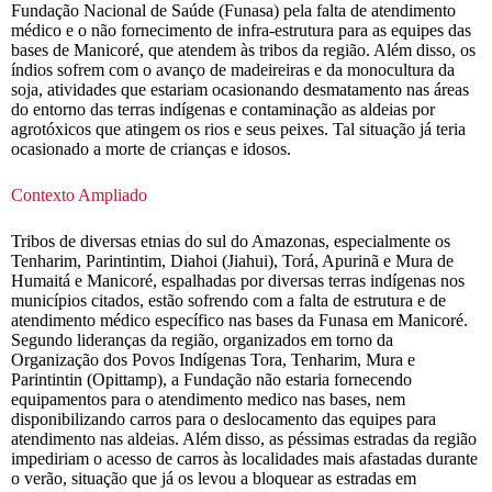
Fundação Nacional de Saúde (Funasa) pela falta de atendimento
médico e o não fornecimento de infra-estrutura para as equipes das
bases de Manicoré, que atendem às tribos da região. Além disso, os
índios sofrem com o avanço de madeireiras e da monocultura da
soja, atividades que estariam ocasionando desmatamento nas áreas
do entorno das terras indígenas e contaminação as aldeias por
agrotóxicos que atingem os rios e seus peixes. Tal situação já teria
ocasionado a morte de crianças e idosos.
Contexto Ampliado
Tribos de diversas etnias do sul do Amazonas, especialmente os
Tenharim, Parintintim, Diahoi (Jiahui), Torá, Apurinã e Mura de
Humaitá e Manicoré, espalhadas por diversas terras indígenas nos
municípios citados, estão sofrendo com a falta de estrutura e de
atendimento médico específico nas bases da Funasa em Manicoré.
Segundo lideranças da região, organizados em torno da
Organização dos Povos Indígenas Tora, Tenharim, Mura e
Parintintin (Opittamp), a Fundação não estaria fornecendo
equipamentos para o atendimento medico nas bases, nem
disponibilizando carros para o deslocamento das equipes para
atendimento nas aldeias. Além disso, as péssimas estradas da região
impediriam o acesso de carros às localidades mais afastadas durante
o verão, situação que já os levou a bloquear as estradas em