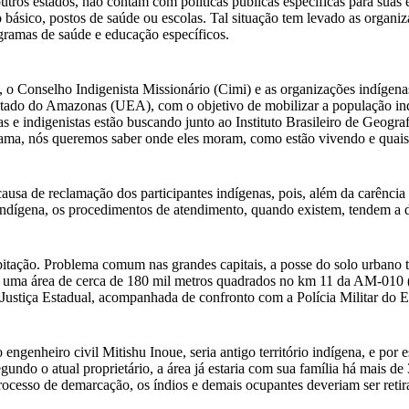
ros estados, não contam com políticas públicas específicas para suas e
 básico, postos de saúde ou escolas. Tal situação tem levado as orga
gramas de saúde e educação específicos.
), o Conselho Indigenista Missionário (Cimi) e as organizações indígen
Estado do Amazonas (UEA), com o objetivo de mobilizar a população i
 e indigenistas estão buscando junto ao Instituto Brasileiro de Geogra
ama, nós queremos saber onde eles moram, como estão vivendo e quais 
causa de reclamação dos participantes indígenas, pois, além da carência
indígena, os procedimentos de atendimento, quando existem, tendem a de
itação. Problema comum nas grandes capitais, a posse do solo urbano 
 uma área de cerca de 180 mil metros quadrados no km 11 da AM-010 (
 Justiça Estadual, acompanhada de confronto com a Polícia Militar do
ngenheiro civil Mitishu Inoue, seria antigo território indígena, e por 
gundo o atual proprietário, a área já estaria com sua família há mais 
rocesso de demarcação, os índios e demais ocupantes deveriam ser retira