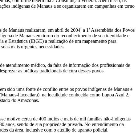
tnias, conforme determina a Constituição Federal. Além disso, os
nizações indígenas de Manaus a se organizarem em campanhas em torno
as de Manaus realizaram, em abril de 2004, a 1ª Assembléia dos Povos
ndígena de Manaus em torno do reconhecimento de sua identidade e
fia e Estatística (IBGE) a realização de um mapeamento para
suas mais urgentes necessidades.
 de atendimento médico, da falta de informação dos profissionais de
sprezar as práticas tradicionais de cura desses povos.
tem sido uma fonte de conflito entre os povos indígenas de Manaus e
Manaus-Itacoatiara), na localidade conhecida como Lagoa Azul 2,
 Estado do Amazonas.
esse motivo cerca de 400 índios e mais de mil famílias não-indígenas
de 30 anos, sendo de sua propriedade privada. No entendimento da
dos da área, inclusive com o auxílio de aparato policial.