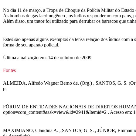
No dia 11 de março, a Tropa de Choque da Polícia Militar do Estado d
Às bombas de gás lacrimogêneo , os índios responderam com paus, pe
Além disso, um trator foi utilizado para derrubar os barracos que tin
Estes são apenas alguns exemplos da tensa relação dos índios com a 
forma de seu aparato policial.
Última atualização em: 14 de outubro de 2009
Fontes
ALMEIDA, Alfredo Wagner Berno de. (Org.) , SANTOS, G. S. (Org.) 
p.
FÓRUM DE ENTIDADES NACIONAIS DE DIREITOS HUMANOS. Índios e
option=com_content&task=view&id=2941&Itemid=2 . Acesso em: 15
MAXIMIANO, Claudina A. , SANTOS, G. S. , JÚNIOR, Emmanuel de 
da Amazônia).