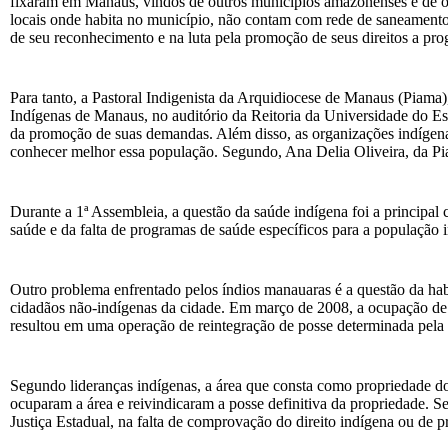
fixaram em Manaus, vindos de outros municípios amazonenses e de out
locais onde habita no município, não contam com rede de saneamento
de seu reconhecimento e na luta pela promoção de seus direitos a pro
Para tanto, a Pastoral Indigenista da Arquidiocese de Manaus (Piama
Indígenas de Manaus, no auditório da Reitoria da Universidade do 
da promoção de suas demandas. Além disso, as organizações indígenas
conhecer melhor essa população. Segundo, Ana Delia Oliveira, da Pi
Durante a 1ª Assembleia, a questão da saúde indígena foi a principal 
saúde e da falta de programas de saúde específicos para a população 
Outro problema enfrentado pelos índios manauaras é a questão da hab
cidadãos não-indígenas da cidade. Em março de 2008, a ocupação de
resultou em uma operação de reintegração de posse determinada pela
Segundo lideranças indígenas, a área que consta como propriedade do e
ocuparam a área e reivindicaram a posse definitiva da propriedade. Se
Justiça Estadual, na falta de comprovação do direito indígena ou de p