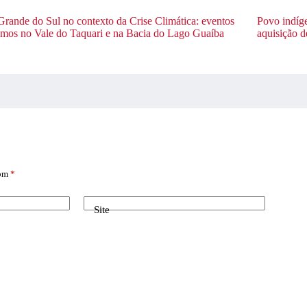
Grande do Sul no contexto da Crise Climática: eventos
Povo indíg
emos no Vale do Taquari e na Bacia do Lago Guaíba
aquisição de
com
*
Site