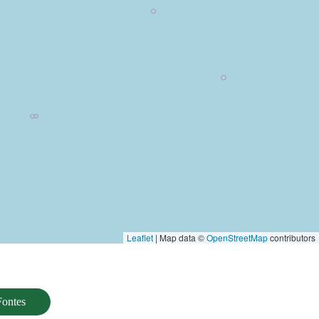
Leaflet
| Map data ©
OpenStreetMap
contributors
Fontes