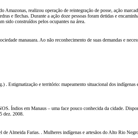
o Amazonas, realizou operação de reintegração de posse, ação marcada po
dras e flechas. Durante a ação doze pessoas foram detidas e encaminha
ham sido construídos pelos ocupantes na área.
sociedade manauara. Ao não reconhecimento de suas demandas e necessi
. Estigmatização e território: mapeamento situacional dos indígena
m Manaus – uma face pouco conhecida da cidade. Disponível e
 dez. 2008.
Almeida Farias. . Mulheres indígenas e artesãos do Alto Rio Neg