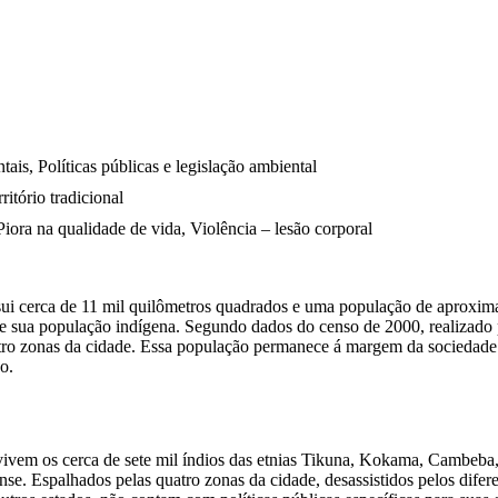
is, Políticas públicas e legislação ambiental
ritório tradicional
iora na qualidade de vida, Violência – lesão corporal
ui cerca de 11 mil quilômetros quadrados e uma população de aproxima
sua população indígena. Segundo dados do censo de 2000, realizado pe
uatro zonas da cidade. Essa população permanece á margem da sociedade 
o.
 vivem os cerca de sete mil índios das etnias Tikuna, Kokama, Cambeb
Espalhados pelas quatro zonas da cidade, desassistidos pelos diferent