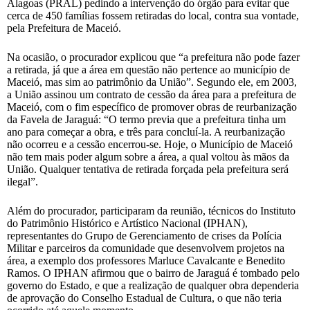
Alagoas (PRAL) pedindo a intervenção do órgão para evitar que
cerca de 450 famílias fossem retiradas do local, contra sua vontade,
pela Prefeitura de Maceió.
Na ocasião, o procurador explicou que “a prefeitura não pode fazer
a retirada, já que a área em questão não pertence ao município de
Maceió, mas sim ao patrimônio da União”. Segundo ele, em 2003,
a União assinou um contrato de cessão da área para a prefeitura de
Maceió, com o fim específico de promover obras de reurbanização
da Favela de Jaraguá: “O termo previa que a prefeitura tinha um
ano para começar a obra, e três para concluí-la. A reurbanização
não ocorreu e a cessão encerrou-se. Hoje, o Município de Maceió
não tem mais poder algum sobre a área, a qual voltou às mãos da
União. Qualquer tentativa de retirada forçada pela prefeitura será
ilegal”.
Além do procurador, participaram da reunião, técnicos do Instituto
do Patrimônio Histórico e Artístico Nacional (IPHAN),
representantes do Grupo de Gerenciamento de crises da Polícia
Militar e parceiros da comunidade que desenvolvem projetos na
área, a exemplo dos professores Marluce Cavalcante e Benedito
Ramos. O IPHAN afirmou que o bairro de Jaraguá é tombado pelo
governo do Estado, e que a realização de qualquer obra dependeria
de aprovação do Conselho Estadual de Cultura, o que não teria