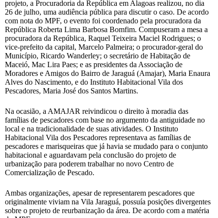
projeto, a Procuradoria da República em Alagoas realizou, no dia
26 de julho, uma audiência pública para discutir o caso. De acordo
com nota do MPF, o evento foi coordenado pela procuradora da
República Roberta Lima Barbosa Bomfim. Compuseram a mesa a
procuradora da República, Raquel Teixeira Maciel Rodrigues; o
vice-prefeito da capital, Marcelo Palmeira; o procurador-geral do
Município, Ricardo Wanderley; o secretário de Habitação de
Maceió, Mac Lira Paes; e as presidentes da Associação de
Moradores e Amigos do Bairro de Jaraguá (Amajar), Maria Enaura
Alves do Nascimento, e do Instituto Habitacional Vila dos
Pescadores, Maria José dos Santos Martins.
Na ocasião, a AMAJAR reivindicou o direito à moradia das
famílias de pescadores com base no argumento da antiguidade no
local e na tradicionalidade de suas atividades. O Instituto
Habitacional Vila dos Pescadores representava as famílias de
pescadores e marisqueiras que já havia se mudado para o conjunto
habitacional e aguardavam pela conclusão do projeto de
urbanização para poderem trabalhar no novo Centro de
Comercialização de Pescado.
Ambas organizações, apesar de representarem pescadores que
originalmente viviam na Vila Jaraguá, possuía posições divergentes
sobre o projeto de reurbanização da área. De acordo com a matéria