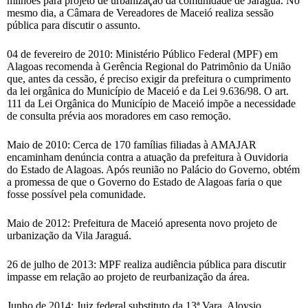
milhões para projeto de urbanização da comunidade de Jaraguá. No
mesmo dia, a Câmara de Vereadores de Maceió realiza sessão
pública para discutir o assunto.
04 de fevereiro de 2010: Ministério Público Federal (MPF) em
Alagoas recomenda à Gerência Regional do Patrimônio da União
que, antes da cessão, é preciso exigir da prefeitura o cumprimento
da lei orgânica do Município de Maceió e da Lei 9.636/98. O art.
111 da Lei Orgânica do Município de Maceió impõe a necessidade
de consulta prévia aos moradores em caso remoção.
Maio de 2010: Cerca de 170 famílias filiadas à AMAJAR
encaminham denúncia contra a atuação da prefeitura à Ouvidoria
do Estado de Alagoas. Após reunião no Palácio do Governo, obtém
a promessa de que o Governo do Estado de Alagoas faria o que
fosse possível pela comunidade.
Maio de 2012: Prefeitura de Maceió apresenta novo projeto de
urbanização da Vila Jaraguá.
26 de julho de 2013: MPF realiza audiência pública para discutir
impasse em relação ao projeto de reurbanização da área.
Junho de 2014: Juiz federal substituto da 13ª Vara, Aloysio