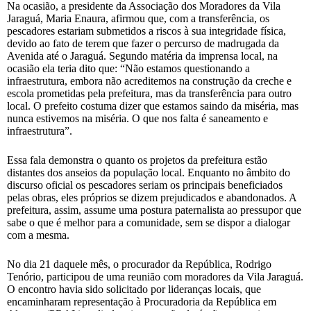
Na ocasião, a presidente da Associação dos Moradores da Vila
Jaraguá, Maria Enaura, afirmou que, com a transferência, os
pescadores estariam submetidos a riscos à sua integridade física,
devido ao fato de terem que fazer o percurso de madrugada da
Avenida até o Jaraguá. Segundo matéria da imprensa local, na
ocasião ela teria dito que: “Não estamos questionando a
infraestrutura, embora não acreditemos na construção da creche e
escola prometidas pela prefeitura, mas da transferência para outro
local. O prefeito costuma dizer que estamos saindo da miséria, mas
nunca estivemos na miséria. O que nos falta é saneamento e
infraestrutura”.
Essa fala demonstra o quanto os projetos da prefeitura estão
distantes dos anseios da população local. Enquanto no âmbito do
discurso oficial os pescadores seriam os principais beneficiados
pelas obras, eles próprios se dizem prejudicados e abandonados. A
prefeitura, assim, assume uma postura paternalista ao pressupor que
sabe o que é melhor para a comunidade, sem se dispor a dialogar
com a mesma.
No dia 21 daquele mês, o procurador da República, Rodrigo
Tenório, participou de uma reunião com moradores da Vila Jaraguá.
O encontro havia sido solicitado por lideranças locais, que
encaminharam representação à Procuradoria da República em