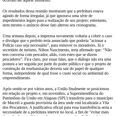
ocorrido até aquele momento.
Os resultados dessa reunião mostraram que a prefeitura estava
agindo de forma irregular, já que ignorava uma série de
impedimentos legais para a realização de seu projeto; entretanto,
nem mesmo o anúncio desse fato alterou seu cronograma.
Uma semana depois, a imprensa novamente voltaria a cobrir o caso
e divulgar que o prefeito teria anunciado que poderia “acionar a
Polícia caso seja necessário”, para remover os moradores. Já o
secretário de turismo, Nilton Nascimento, teria afirmado que: “Não
tem conversa com pescador, aliás, com estes que se dizem
pescadores”. Fica claro, por essas falas, que o diálogo não era uma
postura a ser seguida por parte do poder público e que o projeto de
construção da reurbanização deveria sair do papel de qualquer
forma, independente de qual fosse o custo social ou ambiental do
empreendimento.
Após omitir-se por vários anos, a União finalmente se posicionou
em relação ao projeto e, em novembro, a Superintendência do
Patrimônio da União em Alagoas (SPU) transferiu para o município
de Maceió a guarda provisória da área onde está localizada a Vila
dos Pescadores. A justificativa oficial para essa transferência seria a
necessidade de a prefeitura intervir no local, a fim de “evitar mais