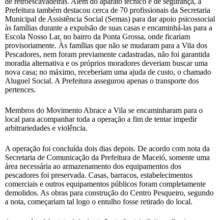
de retroescavadeiras. Além do aparato técnico e de segurança, a
Prefeitura também destacou cerca de 70 profissionais da Secretaria
Municipal de Assistência Social (Semas) para dar apoio psicossocial
às famílias durante a expulsão de suas casas e encaminhá-las para a
Escola Nosso Lar, no bairro da Ponta Grossa, onde ficariam
provisoriamente. Às famílias que não se mudaram para a Vila dos
Pescadores, nem foram previamente cadastradas, não foi garantida
moradia alternativa e os próprios moradores deveriam buscar uma
nova casa; no máximo, receberiam uma ajuda de custo, o chamado
Aluguel Social. A Prefeitura assegurou apenas o transporte dos
pertences.
Membros do Movimento Abrace a Vila se encaminharam para o
local para acompanhar toda a operação a fim de tentar impedir
arbitrariedades e violência.
A operação foi concluída dois dias depois. De acordo com nota da
Secretaria de Comunicação da Prefeitura de Maceió, somente uma
área necessária ao armazenamento dos equipamentos dos
pescadores foi preservada. Casas, barracos, estabelecimentos
comerciais e outros equipamentos públicos foram completamente
demolidos. As obras para construção do Centro Pesqueiro, segundo
a nota, começariam tal logo o entulho fosse retirado do local.