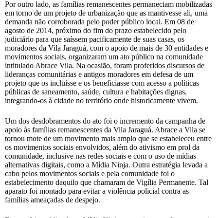
Por outro lado, as famílias remanescentes permaneciam mobilizadas
em torno de um projeto de urbanização que as mantivesse ali, uma
demanda não corroborada pelo poder público local. Em 08 de
agosto de 2014, próximo do fim do prazo estabelecido pelo
judiciário para que saíssem pacificamente de suas casas, os
moradores da Vila Jaraguá, com o apoio de mais de 30 entidades e
movimentos sociais, organizaram um ato público na comunidade
intitulado Abrace Vila. Na ocasião, foram proferidos discursos de
lideranças comunitárias e antigos moradores em defesa de um
projeto que os incluísse e os beneficiasse com acesso a políticas
públicas de saneamento, saúde, cultura e habitações dignas,
integrando-os à cidade no território onde historicamente vivem.
Um dos desdobramentos do ato foi o incremento da campanha de
apoio às famílias remanescentes da Vila Jaraguá. Abrace a Vila se
tornou mote de um movimento mais amplo que se estabeleceu entre
os movimentos sociais envolvidos, além do ativismo em prol da
comunidade, inclusive nas redes sociais e com o uso de mídias
alternativas digitais, como a Mídia Ninja. Outra estratégia levada a
cabo pelos movimentos sociais e pela comunidade foi o
estabelecimento daquilo que chamaram de Vigília Permanente. Tal
aparato foi montado para evitar a violência policial contra as
famílias ameaçadas de despejo.