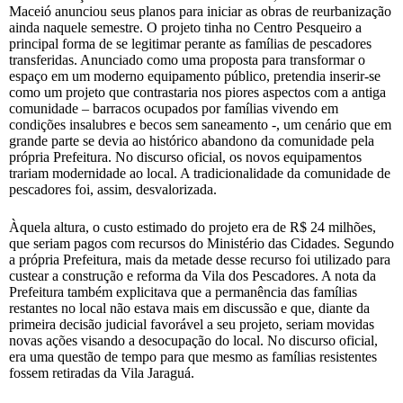
Maceió anunciou seus planos para iniciar as obras de reurbanização
ainda naquele semestre. O projeto tinha no Centro Pesqueiro a
principal forma de se legitimar perante as famílias de pescadores
transferidas. Anunciado como uma proposta para transformar o
espaço em um moderno equipamento público, pretendia inserir-se
como um projeto que contrastaria nos piores aspectos com a antiga
comunidade – barracos ocupados por famílias vivendo em
condições insalubres e becos sem saneamento -, um cenário que em
grande parte se devia ao histórico abandono da comunidade pela
própria Prefeitura. No discurso oficial, os novos equipamentos
trariam modernidade ao local. A tradicionalidade da comunidade de
pescadores foi, assim, desvalorizada.
Àquela altura, o custo estimado do projeto era de R$ 24 milhões,
que seriam pagos com recursos do Ministério das Cidades. Segundo
a própria Prefeitura, mais da metade desse recurso foi utilizado para
custear a construção e reforma da Vila dos Pescadores. A nota da
Prefeitura também explicitava que a permanência das famílias
restantes no local não estava mais em discussão e que, diante da
primeira decisão judicial favorável a seu projeto, seriam movidas
novas ações visando a desocupação do local. No discurso oficial,
era uma questão de tempo para que mesmo as famílias resistentes
fossem retiradas da Vila Jaraguá.