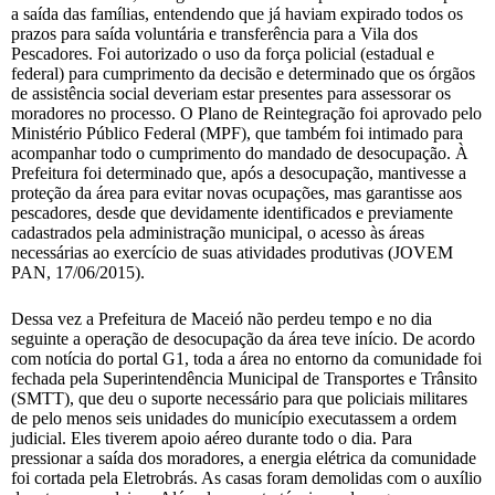
a saída das famílias, entendendo que já haviam expirado todos os
prazos para saída voluntária e transferência para a Vila dos
Pescadores. Foi autorizado o uso da força policial (estadual e
federal) para cumprimento da decisão e determinado que os órgãos
de assistência social deveriam estar presentes para assessorar os
moradores no processo. O Plano de Reintegração foi aprovado pelo
Ministério Público Federal (MPF), que também foi intimado para
acompanhar todo o cumprimento do mandado de desocupação. À
Prefeitura foi determinado que, após a desocupação, mantivesse a
proteção da área para evitar novas ocupações, mas garantisse aos
pescadores, desde que devidamente identificados e previamente
cadastrados pela administração municipal, o acesso às áreas
necessárias ao exercício de suas atividades produtivas (JOVEM
PAN, 17/06/2015).
Dessa vez a Prefeitura de Maceió não perdeu tempo e no dia
seguinte a operação de desocupação da área teve início. De acordo
com notícia do portal G1, toda a área no entorno da comunidade foi
fechada pela Superintendência Municipal de Transportes e Trânsito
(SMTT), que deu o suporte necessário para que policiais militares
de pelo menos seis unidades do município executassem a ordem
judicial. Eles tiverem apoio aéreo durante todo o dia. Para
pressionar a saída dos moradores, a energia elétrica da comunidade
foi cortada pela Eletrobrás. As casas foram demolidas com o auxílio