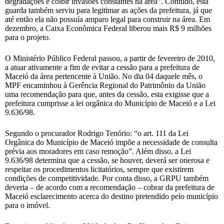
degradações e coibir invasões constantes na área”. Contudo, esta
guarda também serviu para legitimar as ações da prefeitura, já que
até então ela não possuía amparo legal para construir na área. Em
dezembro, a Caixa Econômica Federal liberou mais R$ 9 milhões
para o projeto.
O Ministério Público Federal passou, a partir de fevereiro de 2010,
a atuar ativamente a fim de evitar a cessão para a prefeitura de
Maceió da área pertencente à União. No dia 04 daquele mês, o
MPF encaminhou à Gerência Regional do Patrimônio da União
uma recomendação para que, antes da cessão, esta exigisse que a
prefeitura cumprisse a lei orgânica do Município de Maceió e a Lei
9.636/98.
Segundo o procurador Rodrigo Tenório: “o art. 111 da Lei
Orgânica do Município de Maceió impõe a necessidade de consulta
prévia aos moradores em caso remoção”. Além disso, a Lei
9.636/98 determina que a cessão, se houver, deverá ser onerosa e
respeitar os procedimentos licitatórios, sempre que existirem
condições de competitividade. Por conta disso, a GRPU também
deveria – de acordo com a recomendação – cobrar da prefeitura de
Maceió esclarecimento acerca do destino pretendido pelo município
para o imóvel.