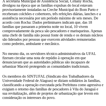
A secretária Municipal de Assistência Social, Celiany Rocha,
divulgou na época que as famílias expulsas do local estavam
provisoriamente instaladas na Creche Municipal do Bom Parto e
receberam colchões e cobertores, três refeições diárias, lanches e a
assistência necessária por um período máximo de seis meses. De
acordo com Rocha: Dados preliminares indicam que, das 18
famílias que passaram a primeira noite no local, 10 vivem
comprovadamente da pesca são pescadores e marisqueiras. Apenas
uma chefe de família não possui fonte de renda e os demais núcleos
são liderados por pessoas que exercem atividades remuneradas
como pedreiro, ambulante e mecânico.
No mesmo dia, os servidores técnico-administrativos da UFAL
fizeram circular uma nota de repúdio à operação em que
denunciavam que as autoridades públicas são incapazes de
urbanizar Maceió protegendo as comunidades tradicionais.
Os membros do SINTUFAL (Sindicato dos Trabalhadores da
Universidade Federal de Alagoas) se diziam solidários às famílias,
classificando a operação executada pela Prefeitura como agressiva e
exigiam o retorno das famílias de pescadores à Vila do Jaraguá e
sua revitalização, além de projetos de urbanização que levem em
consideração os interesses do povo.