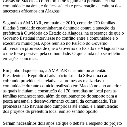
Coisas de Maceió – como forma de legitimar a permanência da
comunidade na área, e de “resistência e preservação da cultura dos
ancestrais africanos em Alagoas”.
Segundo a AMAJAR, em maio de 2010, cerca de 170 famílias
filiadas à entidade encaminharam denúncia contra a atuação da
prefeitura à Ouvidoria do Estado de Alagoas, na esperança de que o
Governo Estadual interviesse no conflito entre a comunidade e o
executivo municipal. Após reunião no Palácio do Governo,
obtiveram a promessa de que o Governo do Estado de Alagoas faria
o que fosse possível pela comunidade. O que ainda não se refletiu
em ações concretas.
Em junho daquele ano, a AMAJAR encaminhou ao então
Presidente da República Luis Inácio Lula da Silva uma carta
cobrando providências relativas a promessas realizadas à
comunidade durante comício realizado em Maceió no ano anterior,
as quais incluíam a construção de 170 moradias no local para as
famílias remanescentes, além de equipamentos de suporte para a
pesca artesanal e desenvolvimento cultural da comunidade. Tais
promessas não haviam sido cumpridas até então, e a manutenção
dos projetos da prefeitura local iam ao sentido oposto.
Seriam necessários dois anos até que o debate a respeito do projeto