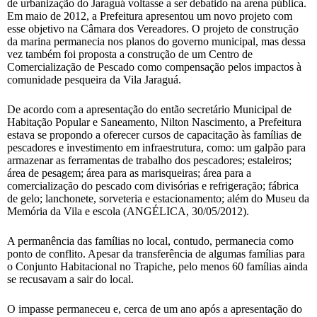
de urbanização do Jaraguá voltasse a ser debatido na arena pública.
Em maio de 2012, a Prefeitura apresentou um novo projeto com
esse objetivo na Câmara dos Vereadores. O projeto de construção
da marina permanecia nos planos do governo municipal, mas dessa
vez também foi proposta a construção de um Centro de
Comercialização de Pescado como compensação pelos impactos à
comunidade pesqueira da Vila Jaraguá.
De acordo com a apresentação do então secretário Municipal de
Habitação Popular e Saneamento, Nilton Nascimento, a Prefeitura
estava se propondo a oferecer cursos de capacitação às famílias de
pescadores e investimento em infraestrutura, como: um galpão para
armazenar as ferramentas de trabalho dos pescadores; estaleiros;
área de pesagem; área para as marisqueiras; área para a
comercialização do pescado com divisórias e refrigeração; fábrica
de gelo; lanchonete, sorveteria e estacionamento; além do Museu da
Memória da Vila e escola (ANGÉLICA, 30/05/2012).
A permanência das famílias no local, contudo, permanecia como
ponto de conflito. Apesar da transferência de algumas famílias para
o Conjunto Habitacional no Trapiche, pelo menos 60 famílias ainda
se recusavam a sair do local.
O impasse permaneceu e, cerca de um ano após a apresentação do