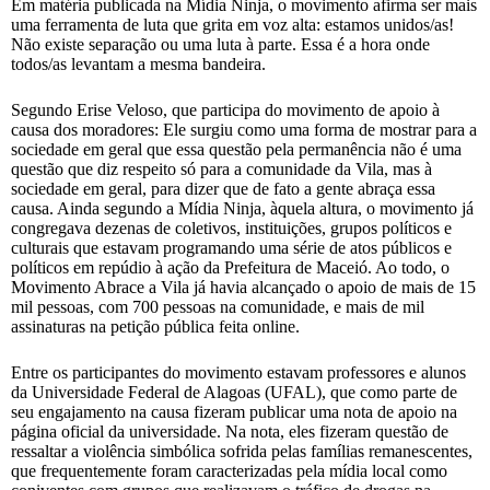
Em matéria publicada na Mídia Ninja, o movimento afirma ser mais
uma ferramenta de luta que grita em voz alta: estamos unidos/as!
Não existe separação ou uma luta à parte. Essa é a hora onde
todos/as levantam a mesma bandeira.
Segundo Erise Veloso, que participa do movimento de apoio à
causa dos moradores: Ele surgiu como uma forma de mostrar para a
sociedade em geral que essa questão pela permanência não é uma
questão que diz respeito só para a comunidade da Vila, mas à
sociedade em geral, para dizer que de fato a gente abraça essa
causa. Ainda segundo a Mídia Ninja, àquela altura, o movimento já
congregava dezenas de coletivos, instituições, grupos políticos e
culturais que estavam programando uma série de atos públicos e
políticos em repúdio à ação da Prefeitura de Maceió. Ao todo, o
Movimento Abrace a Vila já havia alcançado o apoio de mais de 15
mil pessoas, com 700 pessoas na comunidade, e mais de mil
assinaturas na petição pública feita online.
Entre os participantes do movimento estavam professores e alunos
da Universidade Federal de Alagoas (UFAL), que como parte de
seu engajamento na causa fizeram publicar uma nota de apoio na
página oficial da universidade. Na nota, eles fizeram questão de
ressaltar a violência simbólica sofrida pelas famílias remanescentes,
que frequentemente foram caracterizadas pela mídia local como