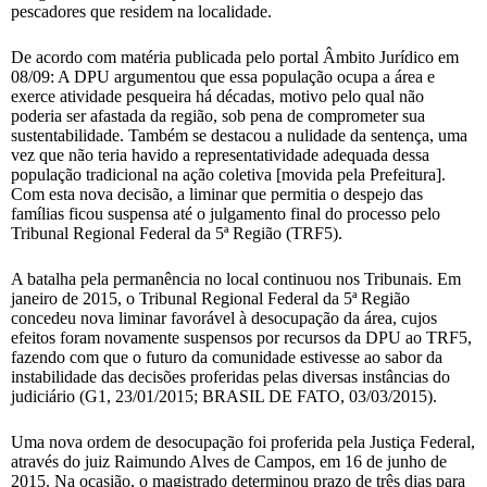
pescadores que residem na localidade.
De acordo com matéria publicada pelo portal Âmbito Jurídico em
08/09: A DPU argumentou que essa população ocupa a área e
exerce atividade pesqueira há décadas, motivo pelo qual não
poderia ser afastada da região, sob pena de comprometer sua
sustentabilidade. Também se destacou a nulidade da sentença, uma
vez que não teria havido a representatividade adequada dessa
população tradicional na ação coletiva [movida pela Prefeitura].
Com esta nova decisão, a liminar que permitia o despejo das
famílias ficou suspensa até o julgamento final do processo pelo
Tribunal Regional Federal da 5ª Região (TRF5).
A batalha pela permanência no local continuou nos Tribunais. Em
janeiro de 2015, o Tribunal Regional Federal da 5ª Região
concedeu nova liminar favorável à desocupação da área, cujos
efeitos foram novamente suspensos por recursos da DPU ao TRF5,
fazendo com que o futuro da comunidade estivesse ao sabor da
instabilidade das decisões proferidas pelas diversas instâncias do
judiciário (G1, 23/01/2015; BRASIL DE FATO, 03/03/2015).
Uma nova ordem de desocupação foi proferida pela Justiça Federal,
através do juiz Raimundo Alves de Campos, em 16 de junho de
2015. Na ocasião, o magistrado determinou prazo de três dias para