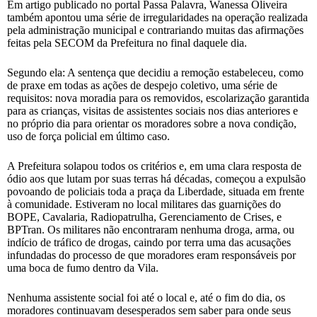
Em artigo publicado no portal Passa Palavra, Wanessa Oliveira
também apontou uma série de irregularidades na operação realizada
pela administração municipal e contrariando muitas das afirmações
feitas pela SECOM da Prefeitura no final daquele dia.
Segundo ela: A sentença que decidiu a remoção estabeleceu, como
de praxe em todas as ações de despejo coletivo, uma série de
requisitos: nova moradia para os removidos, escolarização garantida
para as crianças, visitas de assistentes sociais nos dias anteriores e
no próprio dia para orientar os moradores sobre a nova condição,
uso de força policial em último caso.
A Prefeitura solapou todos os critérios e, em uma clara resposta de
ódio aos que lutam por suas terras há décadas, começou a expulsão
povoando de policiais toda a praça da Liberdade, situada em frente
à comunidade. Estiveram no local militares das guarnições do
BOPE, Cavalaria, Radiopatrulha, Gerenciamento de Crises, e
BPTran. Os militares não encontraram nenhuma droga, arma, ou
indício de tráfico de drogas, caindo por terra uma das acusações
infundadas do processo de que moradores eram responsáveis por
uma boca de fumo dentro da Vila.
Nenhuma assistente social foi até o local e, até o fim do dia, os
moradores continuavam desesperados sem saber para onde seus