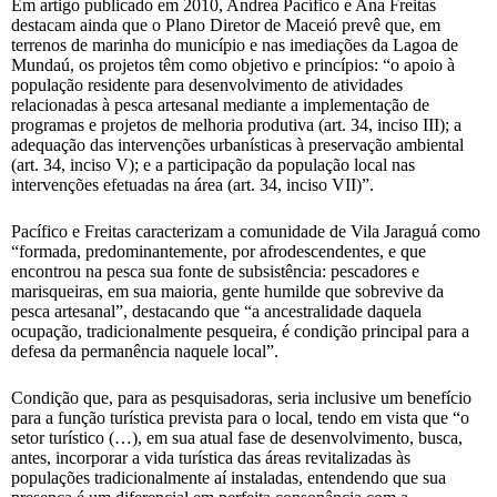
Em artigo publicado em 2010, Andrea Pacífico e Ana Freitas
destacam ainda que o Plano Diretor de Maceió prevê que, em
terrenos de marinha do município e nas imediações da Lagoa de
Mundaú, os projetos têm como objetivo e princípios: “o apoio à
população residente para desenvolvimento de atividades
relacionadas à pesca artesanal mediante a implementação de
programas e projetos de melhoria produtiva (art. 34, inciso III); a
adequação das intervenções urbanísticas à preservação ambiental
(art. 34, inciso V); e a participação da população local nas
intervenções efetuadas na área (art. 34, inciso VII)”.
Pacífico e Freitas caracterizam a comunidade de Vila Jaraguá como
“formada, predominantemente, por afrodescendentes, e que
encontrou na pesca sua fonte de subsistência: pescadores e
marisqueiras, em sua maioria, gente humilde que sobrevive da
pesca artesanal”, destacando que “a ancestralidade daquela
ocupação, tradicionalmente pesqueira, é condição principal para a
defesa da permanência naquele local”.
Condição que, para as pesquisadoras, seria inclusive um benefício
para a função turística prevista para o local, tendo em vista que “o
setor turístico (…), em sua atual fase de desenvolvimento, busca,
antes, incorporar a vida turística das áreas revitalizadas às
populações tradicionalmente aí instaladas, entendendo que sua