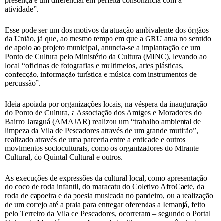
presença é um diferencial em perfeita consonância com a
atividade”.
Esse pode ser um dos motivos da atuação ambivalente dos órgãos
da União, já que, ao mesmo tempo em que a GRU atua no sentido
de apoio ao projeto municipal, anuncia-se a implantação de um
Ponto de Cultura pelo Ministério da Cultura (MINC), levando ao
local “oficinas de fotografias e multimeios, artes plásticas,
confecção, informação turística e música com instrumentos de
percussão”.
Ideia apoiada por organizações locais, na véspera da inauguração
do Ponto de Cultura, a Associação dos Amigos e Moradores do
Bairro Jaraguá (AMAJAR) realizou um “trabalho ambiental de
limpeza da Vila de Pescadores através de um grande mutirão”,
realizado através de uma parceria entre a entidade e outros
movimentos socioculturais, como os organizadores do Mirante
Cultural, do Quintal Cultural e outros.
As execuções de expressões da cultural local, como apresentação
do coco de roda infantil, do maracatu do Coletivo AfroCaeté, da
roda de capoeira e da poesia musicada no pandeiro, ou a realização
de um cortejo até a praia para entregar oferendas a Iemanjá, feito
pelo Terreiro da Vila de Pescadores, ocorreram – segundo o Portal