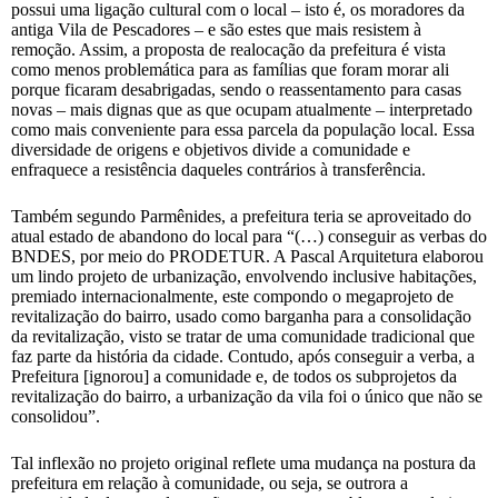
possui uma ligação cultural com o local – isto é, os moradores da
antiga Vila de Pescadores – e são estes que mais resistem à
remoção. Assim, a proposta de realocação da prefeitura é vista
como menos problemática para as famílias que foram morar ali
porque ficaram desabrigadas, sendo o reassentamento para casas
novas – mais dignas que as que ocupam atualmente – interpretado
como mais conveniente para essa parcela da população local. Essa
diversidade de origens e objetivos divide a comunidade e
enfraquece a resistência daqueles contrários à transferência.
Também segundo Parmênides, a prefeitura teria se aproveitado do
atual estado de abandono do local para “(…) conseguir as verbas do
BNDES, por meio do PRODETUR. A Pascal Arquitetura elaborou
um lindo projeto de urbanização, envolvendo inclusive habitações,
premiado internacionalmente, este compondo o megaprojeto de
revitalização do bairro, usado como barganha para a consolidação
da revitalização, visto se tratar de uma comunidade tradicional que
faz parte da história da cidade. Contudo, após conseguir a verba, a
Prefeitura [ignorou] a comunidade e, de todos os subprojetos da
revitalização do bairro, a urbanização da vila foi o único que não se
consolidou”.
Tal inflexão no projeto original reflete uma mudança na postura da
prefeitura em relação à comunidade, ou seja, se outrora a