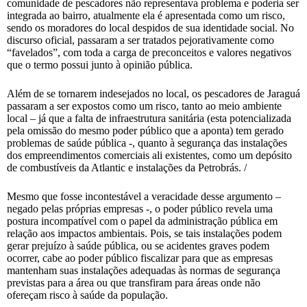
comunidade de pescadores não representava problema e poderia ser
integrada ao bairro, atualmente ela é apresentada como um risco,
sendo os moradores do local despidos de sua identidade social. No
discurso oficial, passaram a ser tratados pejorativamente como
“favelados”, com toda a carga de preconceitos e valores negativos
que o termo possui junto à opinião pública.
Além de se tornarem indesejados no local, os pescadores de Jaraguá
passaram a ser expostos como um risco, tanto ao meio ambiente
local – já que a falta de infraestrutura sanitária (esta potencializada
pela omissão do mesmo poder público que a aponta) tem gerado
problemas de saúde pública -, quanto à segurança das instalações
dos empreendimentos comerciais ali existentes, como um depósito
de combustíveis da Atlantic e instalações da Petrobrás. /
Mesmo que fosse incontestável a veracidade desse argumento –
negado pelas próprias empresas -, o poder público revela uma
postura incompatível com o papel da administração pública em
relação aos impactos ambientais. Pois, se tais instalações podem
gerar prejuízo à saúde pública, ou se acidentes graves podem
ocorrer, cabe ao poder público fiscalizar para que as empresas
mantenham suas instalações adequadas às normas de segurança
previstas para a área ou que transfiram para áreas onde não
ofereçam risco à saúde da população.