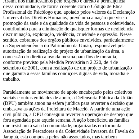
Assim, nos manifestamos pelo respeito e direito à permanência
dessa comunidade, de forma coerente com o Código de Ética
Profissional do Psicólogo que, apoiado pelos valores da Declaração
Universal dos Direitos Humanos, prevê uma atuação que vise a
promoção da saúe e da qualidade de vida de pessoas e coletividade,
contribuindo para a eliminação de quaisquer formas de negligência,
discriminação, exploração, violência, crueldade e opressão. Nesse
sentido, cobramos dos órgãos públicos envolvidos, particularmente
da Superintendência do Patrimônio da União, responsável pela
autorização da realização do projeto de urbanização da área, a
concessão do direito a uso da mesma para fins de moradia,
conforme previsto pela Medida Provisória n 2.220, de 4 de
setembro de 2001, com a realização de um projeto de urbanização
que garanta a essas famílias condições dignas de vida, moradia e
trabalho.
Paralelamente ao movimento de apoio encabeçado pelos coletivos
sociais e outras entidades de apoio, a Defensoria Pública da União
(DPU) também atuou na esfera jurídica para reverter a decisão que
embasava as ações da Prefeitura de Maceió. A partir de uma ação
civil pública, a DPU conseguiu reverter a operação de despejo que
fora agendada para aquela semana. A ação beneficiou as famílias
que resistiam a sair da comunidade, organizadas em torno da
Associação de Pescadores e da Coletividade Invasora da Favela do
Jaraguá, esta composta pelos não associados, mas também