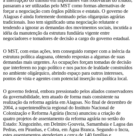
a interrupção do trânsito em importantes vias rodoviárias do Estado,
passaram a ser utilizadas pelo MST como formas alternativas de
forçar a negociação com órgãos públicos e estatais. O governo de
Alagoas é ainda fortemente dominado pelas oligarquias agrárias
tradicionais. Isso tem significado uma negociação relutante e
tendendo a ignorar as demandas dos movimentos sociais, incutida a
idéia da manutenção da estrutura fundiária vigente entre
negociadores e tomadores de decisão a cargo do governo estadual.
O MST, com estas ações, tem conseguido romper com a inércia da
estrutura política alagoana, obtendo respostas a algumas de suas
demandas mais urgentes. As ocupações forçam tomadas de decisão
que interferem no jogo político e nos pactos de lealdade construídos
no ambiente oligárquico, abrindo espaço para outros interesses,
pontos de vista e agentes com potencial inserção na política local.
O governo federal, embora pressionado pelos aliados conservadores
da governabilidade, tem atuado de forma mais consistente na
realização da reforma agrária em Alagoas. No final de dezembro de
2004, a superintendência regional do Instituto Nacional de
Colonização e Reforma Agrária (Incra) anunciou a criação de
quatro projetos de assentamento da reforma agrária no sertão do
Estado: Xingozinho, em Delmiro Gouveia, Samambaia e Lagoa das
Pedras, em Piranhas, e Cobra, em Água Branca. Segundo o Incra,
estes assentamentos atenderiam a cerca de 140 famílias e