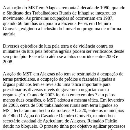
A atuação do MST em Alagoas remonta à década de 1980, quando
o Sindicato dos Trabalhadores Rurais de Inhapi se integrou ao
movimento. As primeiras ocupações só ocorreriam em 1987,
quando 66 famílias ocuparam a Fazenda Peba, em Delmiro
Gouveia, exigindo a inclusão do imóvel no programa de reforma
agrária.
Diversos episódios de luta pela terra e de violência contra os
militantes da luta pela reforma agrária podem ser verificados desde
seu princípio. Este relato atém-se a fatos ocorridos entre 2003 e
2008.
A ação do MST em Alagoas não tem se restringido à ocupação de
terras particulares, a ocupação de prédios e fazendas ligadas a
órgãos públicos tem se revelado uma tática importante para
pressionar os diversos níveis de governo a negociar com a
organização. O ano de 2003 foi rico em exemplos ? em pelos
menos duas ocasiões, o MST adotou a mesma tática. Em fevereiro
de 2003, cerca de 500 trabalhadores rurais sem-terra ligados ao
MST fecharam um trecho da rodovia AL-220, entre os municípios
de Olho D´Água do Casado e Delmiro Gouveia, mantendo o
secretário estadual de Agricultura de Alagoas, Reinaldo Falcão
detido no bloqueio. O protesto tinha por objetivo agilizar processos