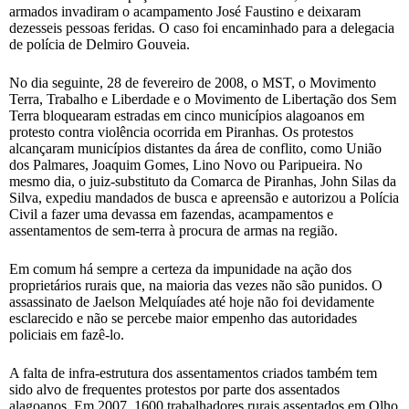
armados invadiram o acampamento José Faustino e deixaram
dezesseis pessoas feridas. O caso foi encaminhado para a delegacia
de polícia de Delmiro Gouveia.
No dia seguinte, 28 de fevereiro de 2008, o MST, o Movimento
Terra, Trabalho e Liberdade e o Movimento de Libertação dos Sem
Terra bloquearam estradas em cinco municípios alagoanos em
protesto contra violência ocorrida em Piranhas. Os protestos
alcançaram municípios distantes da área de conflito, como União
dos Palmares, Joaquim Gomes, Lino Novo ou Paripueira. No
mesmo dia, o juiz-substituto da Comarca de Piranhas, John Silas da
Silva, expediu mandados de busca e apreensão e autorizou a Polícia
Civil a fazer uma devassa em fazendas, acampamentos e
assentamentos de sem-terra à procura de armas na região.
Em comum há sempre a certeza da impunidade na ação dos
proprietários rurais que, na maioria das vezes não são punidos. O
assassinato de Jaelson Melquíades até hoje não foi devidamente
esclarecido e não se percebe maior empenho das autoridades
policiais em fazê-lo.
A falta de infra-estrutura dos assentamentos criados também tem
sido alvo de frequentes protestos por parte dos assentados
alagoanos. Em 2007, 1600 trabalhadores rurais assentados em Olho