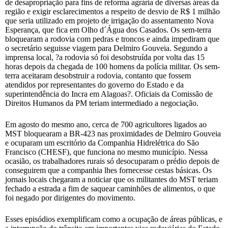
de desapropriação para fins de reforma agrária de diversas áreas da
região e exigir esclarecimentos a respeito de desvio de R$ 1 milhão
que seria utilizado em projeto de irrigação do assentamento Nova
Esperança, que fica em Olho d´Água dos Casados. Os sem-terra
bloquearam a rodovia com pedras e troncos e ainda impediram que
o secretário seguisse viagem para Delmiro Gouveia. Segundo a
imprensa local, ?a rodovia só foi desobstruída por volta das 15
horas depois da chegada de 100 homens da polícia militar. Os sem-
terra aceitaram desobstruir a rodovia, contanto que fossem
atendidos por representantes do governo do Estado e da
superintendência do Incra em Alagoas?. Oficiais da Comissão de
Direitos Humanos da PM teriam intermediado a negociação.
Em agosto do mesmo ano, cerca de 700 agricultores ligados ao
MST bloquearam a BR-423 nas proximidades de Delmiro Gouveia
e ocuparam um escritório da Companhia Hidrelétrica do São
Francisco (CHESF), que funciona no mesmo município. Nessa
ocasião, os trabalhadores rurais só desocuparam o prédio depois de
conseguirem que a companhia lhes fornecesse cestas básicas. Os
jornais locais chegaram a noticiar que os militantes do MST teriam
fechado a estrada a fim de saquear caminhões de alimentos, o que
foi negado por dirigentes do movimento.
Esses episódios exemplificam como a ocupação de áreas públicas, e