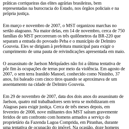
práticas corriqueiras das elites agrárias brasileiras, bem
representadas na burocracia do Estado, nos órgãos policiais e na
própria justiça.
Em março e novembro de 2007, o MST organizou marchas no
sertão alagoano. Na maior delas, em 14 de novembro, cerca de 750
famílias do MST percorreram os três quilômetros da BR-220 que
separam a entrada do povoado Peba e o município de Delmiro
Gouveia. Eles se dirigiam à prefeitura municipal para exigir o
cumprimento de uma pauta de reivindicações apresentada em maio.
O assassinato de Jaelson Melquíades não foi a última tentativa de
pôr fim às ocupações de terras por meio da violência. Em agosto de
2007, o sem terra Iranildo Manoel, conhecido como Nininho, 37
anos, foi baleado com cinco tiros quando se aproximava de um
assentamento na cidade de Delmiro Gouveia.
Em 29 de novembro de 2007, data dos dois anos do assassinato de
Jaelson, quatro mil trabalhadores sem terra se mobilizaram em
Alagoas para exigir justiça. Cerca de três meses depois, em
fevereiro de 2008, nove militantes dos MST saíram gravemente
feridos de um confronto com homens armados a serviço do
proprietário da Fazenda Lagoa Comprida, em Piranhas, durante
uma tentativa de ocupação do imóvel. Na ocasião, doze homens