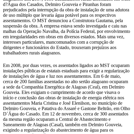
d?Água dos Casados, Delmiro Gouveia e Piranhas foram
prejudicados pela interrupção da obra de instalação de uma adutora
de uso múltiplo que levaria água potável para os respectivos
assentamentos. O MST denunciou a Construtora Gautama, pela
suspensão da obra. A empresa estava sendo investigada e caiu nas
malhas da Operação Navalha, da Polícia Federal, por envolvimento
em irregularidades em obras em diversos estados. Mais uma vez,
interesses particulares, mancomunados com a corrupção de
dirigentes e funcionários do Estado, trouxeram prejuízos aos
trabalhadores rurais alagoanos.
Em 2008, por duas vezes, os assentados ligados ao MST ocuparam
instalações públicas de estatais estaduais para exigir a regularização
de instalações de água e luz nos assentamentos. Em 6 de maio,
cerca de 200 famílias assentadas no alto sertão alagoano ocuparam
a sede da Companhia Energética de Alagoas (Ceal), em Delmiro
Gouveia. Eles exigiam o cumprimento de acordo que visava o
início e conclusão das obras de instalação de energia elétrica nos
assentamentos Maria Cristina e José Elenilson, no município de
Delmiro Gouveia, e Patativa do Assaré e Gastone Beltrão, em Olho
D´Água do Casado. Em 12 de novembro, cerca de 300 assentados
da mesma região ocuparam a Central de Abastecimento e
Saneamento de Alagoas (Casal), também em Delmiro Gouveia,
exigindo a regularização do abastecimento de água para os