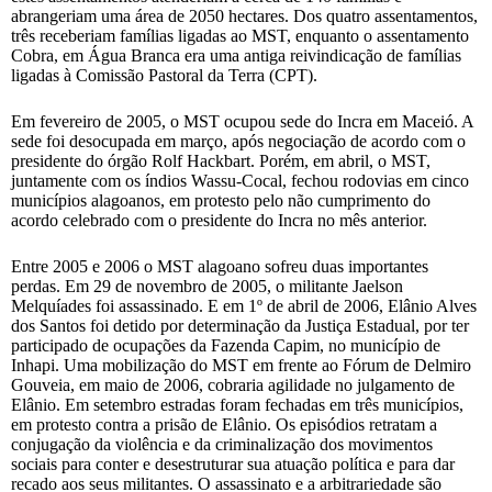
abrangeriam uma área de 2050 hectares. Dos quatro assentamentos,
três receberiam famílias ligadas ao MST, enquanto o assentamento
Cobra, em Água Branca era uma antiga reivindicação de famílias
ligadas à Comissão Pastoral da Terra (CPT).
Em fevereiro de 2005, o MST ocupou sede do Incra em Maceió. A
sede foi desocupada em março, após negociação de acordo com o
presidente do órgão Rolf Hackbart. Porém, em abril, o MST,
juntamente com os índios Wassu-Cocal, fechou rodovias em cinco
municípios alagoanos, em protesto pelo não cumprimento do
acordo celebrado com o presidente do Incra no mês anterior.
Entre 2005 e 2006 o MST alagoano sofreu duas importantes
perdas. Em 29 de novembro de 2005, o militante Jaelson
Melquíades foi assassinado. E em 1º de abril de 2006, Elânio Alves
dos Santos foi detido por determinação da Justiça Estadual, por ter
participado de ocupações da Fazenda Capim, no município de
Inhapi. Uma mobilização do MST em frente ao Fórum de Delmiro
Gouveia, em maio de 2006, cobraria agilidade no julgamento de
Elânio. Em setembro estradas foram fechadas em três municípios,
em protesto contra a prisão de Elânio. Os episódios retratam a
conjugação da violência e da criminalização dos movimentos
sociais para conter e desestruturar sua atuação política e para dar
recado aos seus militantes. O assassinato e a arbitrariedade são