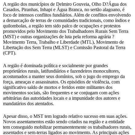
A região dos municípios de Delmiro Gouveia, Olho D?Água dos
Casados, Piranhas, Inhapi e Água Branca, no sertão alagoano, é
foco de intensos conflitos fundiários. Além de conflitos envolvendo
a demarcação de terras de comunidades tradicionais, como índios e
quilombolas, a região tem sido palco de ocupações e protestos
promovidos pelo Movimento dos Trabalhadores Rurais Sem Terra
(MST) e outras organizações de luta pela reforma agrária ?
Movimento Terra, Trabalho e Liberdade (MTL), Movimento de
Libertação dos Sem Terra (MLST) e Comissão Pastoral da Terra
(CPT).
A região é dominada política e socialmente por grandes
proprietários rurais, latifundiários e fazendeiros monocultores,
acostumados a manter seus domínios, sob o jugo do emprego da
força, ameaças e assassinatos. Os episódios de violência, com
significativo saldo de mortos e feridos entre militantes dos
movimentos sociais, são frequentes e se conjugam com ações
arbitrárias das autoridades locais e a impunidade dos autores e
mandatários dos atentados.
Apesar disso, o MST tem logrado relativo sucesso em suas ações.
Novos assentamentos estão sendo criados na região e a entidade
tem conseguido mobilizar permanentemente os trabalhadores rurais,
assentados e sem-terras ligados ao movimento. As principais ações