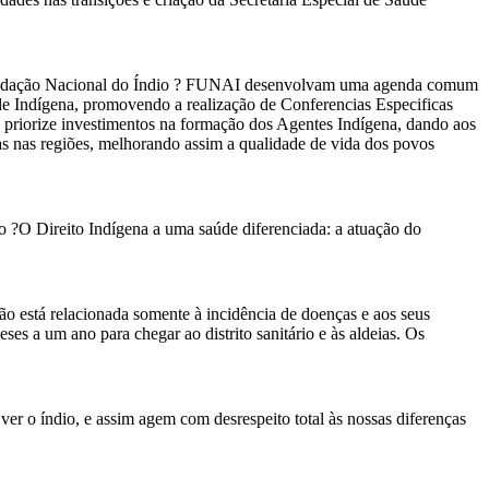
 Fundação Nacional do Índio ? FUNAI desenvolvam uma agenda comum
e Indígena, promovendo a realização de Conferencias Especificas
ue priorize investimentos na formação dos Agentes Indígena, dando aos
as nas regiões, melhorando assim a qualidade de vida dos povos
io ?O Direito Indígena a uma saúde diferenciada: a atuação do
o está relacionada somente à incidência de doenças e aos seus
es a um ano para chegar ao distrito sanitário e às aldeias. Os
er o índio, e assim agem com desrespeito total às nossas diferenças