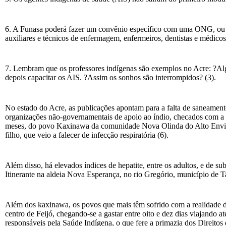
6. A Funasa poderá fazer um convênio específico com uma ONG, ou 
auxiliares e técnicos de enfermagem, enfermeiros, dentistas e médi
7. Lembram que os professores indígenas são exemplos no Acre: ?Alg
depois capacitar os AIS. ?Assim os sonhos são interrompidos? (3).
No estado do Acre, as publicações apontam para a falta de saneamen
organizações não-governamentais de apoio ao índio, checados com a 
meses, do povo Kaxinawa da comunidade Nova Olinda do Alto Envira, 
filho, que veio a falecer de infecção respiratória (6).
Além disso, há elevados índices de hepatite, entre os adultos, e de 
Itinerante na aldeia Nova Esperança, no rio Gregório, município de T
Além dos kaxinawa, os povos que mais têm sofrido com a realidade d
centro de Feijó, chegando-se a gastar entre oito e dez dias viajando 
responsáveis pela Saúde Indígena, o que fere a primazia dos Direito