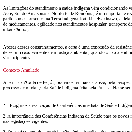
As limitações do atendimento à saúde indígena vêm condicionando vá
Acre, Sul do Amazonas e Nordeste de Rondônia, é um importante regist
participantes presentes na Terra Indígena Katukina/Kaxinawa, aldei
de medicamentos, agilidade nos atendimentos hospitalar, transporte do
urbana&quot;.
Apesar desses constrangimentos, a carta é uma expressão da resistên
de ser um caso evidente de injustiça ambiental, quando o não atendim
são incipientes.
Contexto Ampliado
A partir da ?Carta de Feijó?, podemos ter maior clareza, pela persp
processo de mudança da Saúde indígena feita pela Funasa. Nesse sen
?1. Exigimos a realização de Conferências imediata de Saúde Indígena e
2. A importância das Conferências Indígena de Saúde para os povos in
nas legislações vigentes,
3. Que seja garantido a participação efetiva imediata dos nossos rep