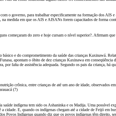
com o governo, para trabalhar especificamente na formação dos AIS e
cos, na medida em que os AIS e AISANs forem capacitados de forma cont
uns começaram do zero e hoje cursam o nível superior?. Afirmam que a 
to básico e do comprometimento da saúde das crianças Kaxinawá. Relató
Funasa, apontam o óbito de dez crianças Kaxinawa em conseqüência da 
por falta de assistência adequada. Segundo os pais da criança, há qu
subnutrição crônica, entre crianças de até um ano de idade, observado
arauacá (7)
a saúde indígena tem sido os Ashaninka e os Madija. Uma possível exp
até a cidade. E, quando os indígenas chegam até a cidade de Feijó em bu
s dos Povos Indígenas quando diz que os povos indígenas têm direito, 