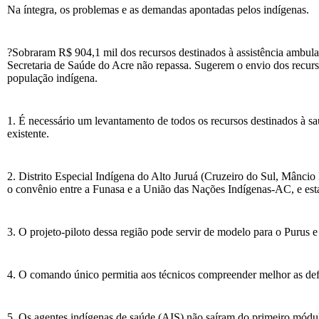
Na íntegra, os problemas e as demandas apontadas pelos indígenas.
?Sobraram R$ 904,1 mil dos recursos destinados à assistência ambulat
Secretaria de Saúde do Acre não repassa. Sugerem o envio dos recurso
população indígena.
1. É necessário um levantamento de todos os recursos destinados à sa
existente.
2. Distrito Especial Indígena do Alto Juruá (Cruzeiro do Sul, Mâncio
o convênio entre a Funasa e a União das Nações Indígenas-AC, e esta
3. O projeto-piloto dessa região pode servir de modelo para o Purus e
4. O comando único permitia aos técnicos compreender melhor as defi
5. Os agentes indígenas de saúde (AIS) não saíram do primeiro módu