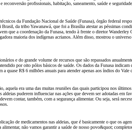
e reconversão profissionais, habitação, saneamento, saúde e seguridade 
técnicos da Fundação Nacional de Saúde (Funasa), órgão federal respon
Brasil, da tribo Yawanawá, que foi a Brasília atestar as péssimas co
evem que a coordenação da Funasa, tendo à frente o diretor Wanderley
adora maioria dos indígenas acrianos. Além disso, mostrou o universo 
ionários e do grande volume de recursos que são repassados anualmente 
é atendido por oito pólos básicos de saúde. Os dados da Funasa indicam
 a quase R$ 6 milhões anuais para atender apenas aos índios do Vale do
aquela era uma das muitas reuniões das quais participou nos últimos a
ias aldeias puderem influenciar nas ações que devem ser adotadas em f
 devem contar, também, com a segurança alimentar. Ou seja, será necess
osos.
plicação de medicamentos nas aldeias, que é basicamente o que os agen
 alimentar, não vamos garantir a saúde de nosso povo&quot; completou