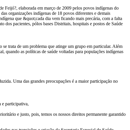
 de Feijó?, elaborada em março de 2009 pelos povos indígenas do
s das organizações indígenas de 18 povos diferentes e demais
ndígena que &quot;cada dia vem ficando mais precária, com a falta
 dos pacientes, pólos bases Distritais, hospitais e postos de Saúde
ão se trata de um problema que atinge um grupo em particular. Além
al, quando as políticas de saúde voltadas para populações indígenas
nduzida. Uma das grandes preocupações é a maior participação no
e participativa,
ritário e justo, pois, temos os nossos direitos permanente garantido
dades nas transições e criação da Secretaria Especial de Saúde