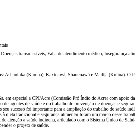
tais
 Doenças transmissíveis, Falta de atendimento médico, Insegurança ali
nas: Ashaninka (Kampa), Kaxinawá, Shanenawá e Madija (Kulina). O 
NGs, em especial a CPI/Acre (Comissão Pró Índio do Acre) com apoio d
ão de agentes de saúde e do trabalho de prevenção de doenças e seguran
eu sucesso foi importante para a ampliação do trabalho de saúde indí
dos à dieta tradicional e segurança alimentar foram um marco desse tra
 de atenção a saúde indígena, articulado com o Sistema Único de Saúde
ender o projeto de saúde.