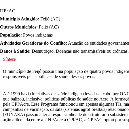
UF:
AC
Município Atingido:
Feijó (AC)
Outros Municípios:
Feijó (AC)
População:
Povos indígenas
Atividades Geradoras do Conflito:
Atuação de entidades governamen
Danos à Saúde:
Desnutrição, Doenças não transmissíveis ou crônicas,
Síntese
O município de Feijó possui uma população de quatro povos indíge
responsáveis pelas políticas de saúde desses povos.
Até 1999 havia iniciativas de saúde indígena levadas a cabo por O
que balizou, inclusive, políticas públicas de saúde no Acre. A formaç
pela CPI/Acre. Esse Programa funcionou em apenas algumas TIs, mas s
campanhas de vacinação, os safs (sistemas agroflorestais) relaciona
(FUNASA) passou a ter a responsabilidade de estruturar o subsistema
ação articulada entre a UNI/Acre a CPI/AC, a CPI/AC optou por susp