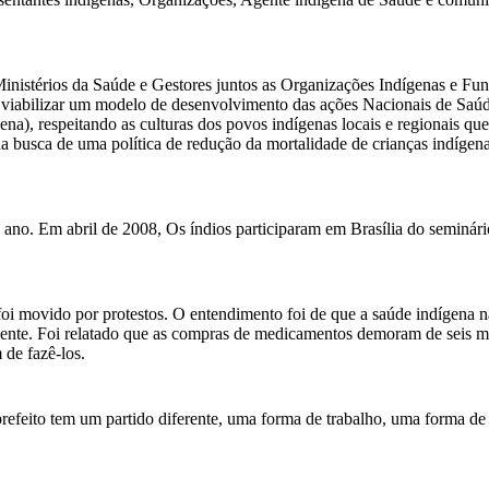
Ministérios da Saúde e Gestores juntos as Organizações Indígenas e
 viabilizar um modelo de desenvolvimento das ações Nacionais de Saúd
ena), respeitando as culturas dos povos indígenas locais e regionais q
na busca de uma política de redução da mortalidade de crianças indígen
da ano. Em abril de 2008, Os índios participaram em Brasília do seminár
 movido por protestos. O entendimento foi de que a saúde indígena nã
iente. Foi relatado que as compras de medicamentos demoram de seis mes
 de fazê-los.
efeito tem um partido diferente, uma forma de trabalho, uma forma de v