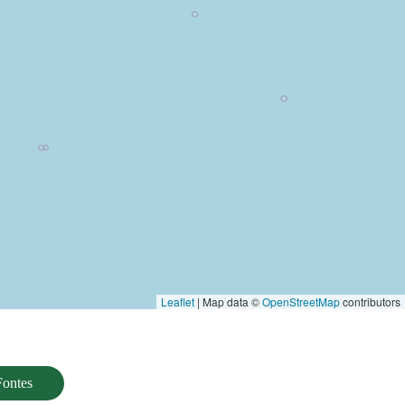
Leaflet
| Map data ©
OpenStreetMap
contributors
Fontes