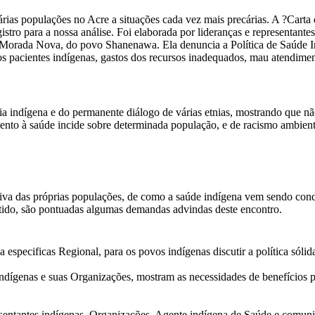
rias populações no Acre a situações cada vez mais precárias. A ?Carta
ro para a nossa análise. Foi elaborada por lideranças e representante
a Morada Nova, do povo Shanenawa. Ela denuncia a Política de Saúde I
s pacientes indígenas, gastos dos recursos inadequados, mau atendimento
cia indígena e do permanente diálogo de várias etnias, mostrando que n
ento à saúde incide sobre determinada população, e de racismo ambient
ectiva das próprias populações, de como a saúde indígena vem sendo co
tido, são pontuadas algumas demandas advindas deste encontro.
specificas Regional, para os povos indígenas discutir a política sólida 
dígenas e suas Organizações, mostram as necessidades de benefícios prio
resentantes indígenas, Organizações, Agente indígena de Saúde e comuni