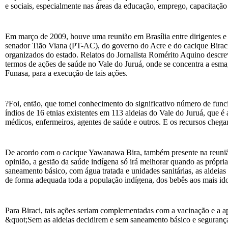
e sociais, especialmente nas áreas da educação, emprego, capacitação 
Em março de 2009, houve uma reunião em Brasília entre dirigentes e 
senador Tião Viana (PT-AC), do governo do Acre e do cacique Biraci 
organizados do estado. Relatos do Jornalista Romérito Aquino descr
termos de ações de saúde no Vale do Juruá, onde se concentra a esmag
Funasa, para a execução de tais ações.
?Foi, então, que tomei conhecimento do significativo número de func
índios de 16 etnias existentes em 113 aldeias do Vale do Juruá, que 
médicos, enfermeiros, agentes de saúde e outros. E os recursos chegam
De acordo com o cacique Yawanawa Bira, também presente na reunião, 
opinião, a gestão da saúde indígena só irá melhorar quando as própr
saneamento básico, com água tratada e unidades sanitárias, as aldeias
de forma adequada toda a população indígena, dos bebês aos mais id
Para Biraci, tais ações seriam complementadas com a vacinação e a a
&quot;Sem as aldeias decidirem e sem saneamento básico e segurança