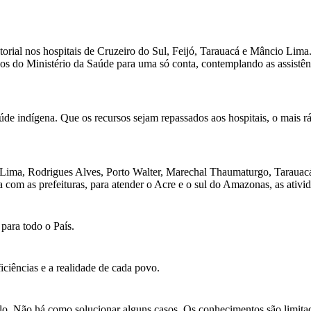
orial nos hospitais de Cruzeiro do Sul, Feijó, Tarauacá e Mâncio Lima.
s do Ministério da Saúde para uma só conta, contemplando as assistênci
úde indígena. Que os recursos sejam repassados aos hospitais, o mais r
 Lima, Rodrigues Alves, Porto Walter, Marechal Thaumaturgo, Tarauacá, 
 com as prefeituras, para atender o Acre e o sul do Amazonas, as ativi
 para todo o País.
ciências e a realidade de cada povo.
lo. Não há como solucionar alguns casos. Os conhecimentos são limita