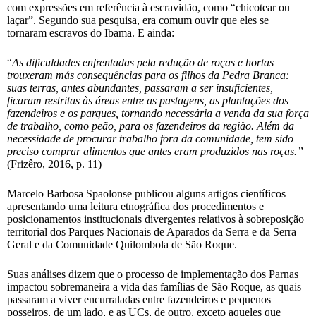
com expressões em referência à escravidão, como “chicotear ou
laçar”. Segundo sua pesquisa, era comum ouvir que eles se
tornaram escravos do Ibama. E ainda:
“
As dificuldades enfrentadas pela redução de roças e hortas
trouxeram más consequências para os filhos da Pedra Branca:
suas terras, antes abundantes, passaram a ser insuficientes,
ficaram restritas às áreas entre as pastagens, as plantações dos
fazendeiros e os parques, tornando necessária a venda da sua força
de trabalho, como peão, para os fazendeiros da região. Além da
necessidade de procurar trabalho fora da comunidade, tem sido
preciso comprar alimentos que antes eram produzidos nas roças.”
(Frizêro, 2016, p. 11)
Marcelo Barbosa Spaolonse publicou alguns artigos científicos
apresentando uma leitura etnográfica dos procedimentos e
posicionamentos institucionais divergentes relativos à sobreposição
territorial dos Parques Nacionais de Aparados da Serra e da Serra
Geral e da Comunidade Quilombola de São Roque.
Suas análises dizem que o processo de implementação dos Parnas
impactou sobremaneira a vida das famílias de São Roque, as quais
passaram a viver encurraladas entre fazendeiros e pequenos
posseiros, de um lado, e as UCs, de outro, exceto aqueles que