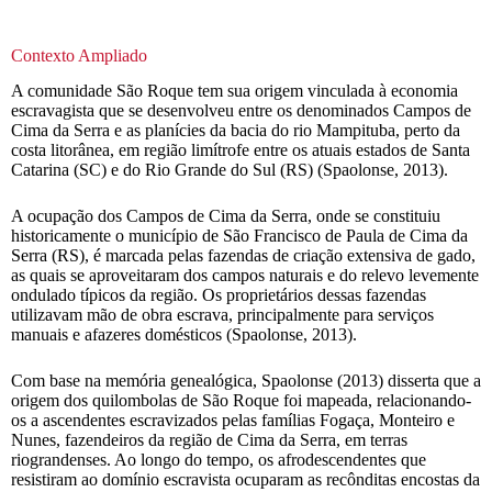
Contexto Ampliado
A comunidade São Roque tem sua origem vinculada à economia
escravagista que se desenvolveu entre os denominados Campos de
Cima da Serra e as planícies da bacia do rio Mampituba, perto da
costa litorânea, em região limítrofe entre os atuais estados de Santa
Catarina (SC) e do Rio Grande do Sul (RS) (Spaolonse, 2013).
A ocupação dos Campos de Cima da Serra, onde se constituiu
historicamente o município de São Francisco de Paula de Cima da
Serra (RS), é marcada pelas fazendas de criação extensiva de gado,
as quais se aproveitaram dos campos naturais e do relevo levemente
ondulado típicos da região. Os proprietários dessas fazendas
utilizavam mão de obra escrava, principalmente para serviços
manuais e afazeres domésticos (Spaolonse, 2013).
Com base na memória genealógica, Spaolonse (2013) disserta que a
origem dos quilombolas de São Roque foi mapeada, relacionando-
os a ascendentes escravizados pelas famílias Fogaça, Monteiro e
Nunes, fazendeiros da região de Cima da Serra, em terras
riograndenses. Ao longo do tempo, os afrodescendentes que
resistiram ao domínio escravista ocuparam as recônditas encostas da