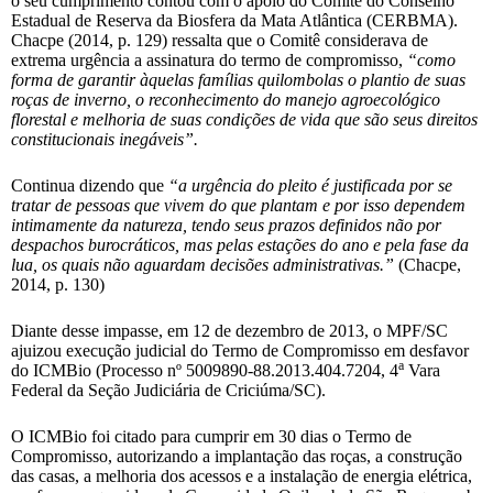
o seu cumprimento contou com o apoio do Comitê do Conselho
Estadual de Reserva da Biosfera da Mata Atlântica (CERBMA).
Chacpe (2014, p. 129) ressalta que o Comitê considerava de
extrema urgência a assinatura do termo de compromisso,
“como
forma de garantir àquelas famílias quilombolas o plantio de suas
roças de inverno, o reconhecimento do manejo agroecológico
florestal e melhoria de suas condições de vida que são seus direitos
constitucionais inegáveis”.
Continua dizendo que
“a urgência do pleito é justificada por se
tratar de pessoas que vivem do que plantam e por isso dependem
intimamente da natureza, tendo seus prazos definidos não por
despachos burocráticos, mas pelas estações do ano e pela fase da
lua, os quais não aguardam decisões administrativas.”
(Chacpe,
2014, p. 130)
Diante desse impasse, em 12 de dezembro de 2013, o MPF/SC
ajuizou execução judicial do Termo de Compromisso em desfavor
a
do ICMBio (Processo nº 5009890-88.2013.404.7204, 4
Vara
Federal da Seção Judiciária de Criciúma/SC).
O ICMBio foi citado para cumprir em 30 dias o Termo de
Compromisso, autorizando a implantação das roças, a construção
das casas, a melhoria dos acessos e a instalação de energia elétrica,