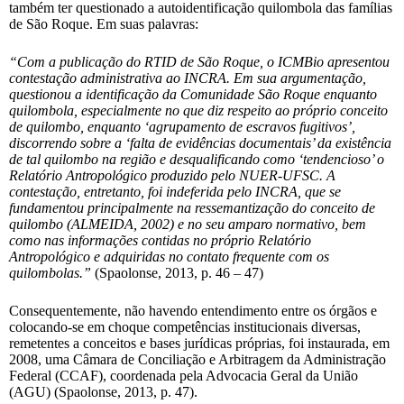
também ter questionado a autoidentificação quilombola das famílias
de São Roque. Em suas palavras:
“Com a publicação do RTID de São Roque, o ICMBio apresentou
contestação administrativa ao INCRA. Em sua argumentação,
questionou a identificação da Comunidade São Roque enquanto
quilombola, especialmente no que diz respeito ao próprio conceito
de quilombo, enquanto ‘agrupamento de escravos fugitivos’,
discorrendo sobre a ‘falta de evidências documentais’ da existência
de tal quilombo na região e desqualificando como ‘tendencioso’ o
Relatório Antropológico produzido pelo NUER-UFSC. A
contestação, entretanto, foi indeferida pelo INCRA, que se
fundamentou principalmente na ressemantização do conceito de
quilombo (ALMEIDA, 2002) e no seu amparo normativo, bem
como nas informações contidas no próprio Relatório
Antropológico e adquiridas no contato frequente com os
quilombolas.”
(Spaolonse, 2013, p. 46 – 47)
Consequentemente, não havendo entendimento entre os órgãos e
colocando-se em choque competências institucionais diversas,
remetentes a conceitos e bases jurídicas próprias, foi instaurada, em
2008, uma Câmara de Conciliação e Arbitragem da Administração
Federal (CCAF), coordenada pela Advocacia Geral da União
(AGU) (Spaolonse, 2013, p. 47).