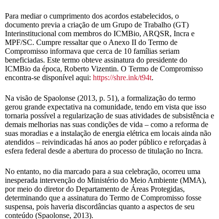
Para mediar o cumprimento dos acordos estabelecidos, o
documento previa a criação de um Grupo de Trabalho (GT)
Interinstitucional com membros do ICMBio, ARQSR, Incra e
MPF/SC. Cumpre ressaltar que o Anexo II do Termo de
Compromisso informava que cerca de 10 famílias seriam
beneficiadas. Este termo obteve assinatura do presidente do
ICMBio da época, Roberto Vizentin. O Termo de Compromisso
encontra-se disponível aqui:
https://shre.ink/t94t
.
Na visão de Spaolonse (2013, p. 51), a formalização do termo
gerou grande expectativa na comunidade, tendo em vista que isso
tornaria possível a regularização de suas atividades de subsistência e
demais melhorias nas suas condições de vida – como a reforma de
suas moradias e a instalação de energia elétrica em locais ainda não
atendidos – reivindicadas há anos ao poder público e reforçadas à
esfera federal desde a abertura do processo de titulação no Incra.
No entanto, no dia marcado para a sua celebração, ocorreu uma
inesperada intervenção do Ministério do Meio Ambiente (MMA),
por meio do diretor do Departamento de Áreas Protegidas,
determinando que a assinatura do Termo de Compromisso fosse
suspensa, pois haveria discordâncias quanto a aspectos de seu
conteúdo (Spaolonse, 2013).