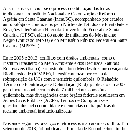
A partir disso, iniciou-se o processo de titulação das terras
tradicionais no Instituto Nacional de Colonização e Reforma
Agrária em Santa Catarina (Incra/SC), acompanhado por estudos
antropológicos conduzidos pelo Núcleo de Estudos de Identidade e
Relações Interétnicas (Nuer) da Universidade Federal de Santa
Catarina (UFSC), além do apoio de militantes do Movimento
Negro Unificado (MNU) e do Ministério Público Federal em Santa
Catarina (MPF/SC).
Entre 2005 e 2013, conflitos com órgãos ambientais, como o
Instituto Brasileiro do Meio Ambiente e dos Recursos Naturais
Renováveis (Ibama) e o Instituto Chico Mendes de Conservação da
Biodiversidade (ICMBio), intensificaram-se por conta da
sobreposição de UCs com o território quilombola. O Relatório
Técnico de Identificação e Delimitação (Rtid), publicado em 2007
pelo Incra, reconheceu mais de 7 mil hectares como área
quilombola, mas divergências entre órgãos federais resultaram em
Ações Civis Públicas (ACPs), Termos de Compromissos
questionados pela comunidade e denúncias contra práticas de
racismo ambiental institucionalizadas.
Nos anos seguintes, avanços e retrocessos marcaram o conflito. Em
setembro de 2018, foi publicada a Portaria de Reconhecimento do