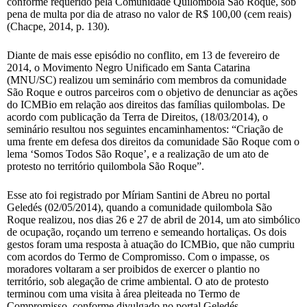
conforme requerido pela Comunidade Quilombola São Roque, sob
pena de multa por dia de atraso no valor de R$ 100,00 (cem reais)
(Chacpe, 2014, p. 130).
Diante de mais esse episódio no conflito, em 13 de fevereiro de
2014, o Movimento Negro Unificado em Santa Catarina
(MNU/SC) realizou um seminário com membros da comunidade
São Roque e outros parceiros com o objetivo de denunciar as ações
do ICMBio em relação aos direitos das famílias quilombolas. De
acordo com publicação da Terra de Direitos, (18/03/2014), o
seminário resultou nos seguintes encaminhamentos: “Criação de
uma frente em defesa dos direitos da comunidade São Roque com o
lema ‘Somos Todos São Roque’, e a realização de um ato de
protesto no território quilombola São Roque”.
Esse ato foi registrado por Míriam Santini de Abreu no portal
Geledés (02/05/2014), quando a comunidade quilombola São
Roque realizou, nos dias 26 e 27 de abril de 2014, um ato simbólico
de ocupação, roçando um terreno e semeando hortaliças. Os dois
gestos foram uma resposta à atuação do ICMBio, que não cumpriu
com acordos do Termo de Compromisso. Com o impasse, os
moradores voltaram a ser proibidos de exercer o plantio no
território, sob alegação de crime ambiental. O ato de protesto
terminou com uma visita à área pleiteada no Termo de
Compromisso, conforme divulgado no portal Geledés.