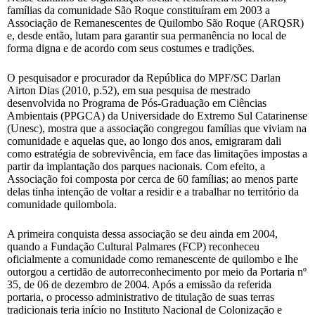
famílias da comunidade São Roque constituíram em 2003 a
Associação de Remanescentes de Quilombo São Roque (ARQSR)
e, desde então, lutam para garantir sua permanência no local de
forma digna e de acordo com seus costumes e tradições.
O pesquisador e procurador da República do MPF/SC Darlan
Airton Dias (2010, p.52), em sua pesquisa de mestrado
desenvolvida no Programa de Pós-Graduação em Ciências
Ambientais (PPGCA) da Universidade do Extremo Sul Catarinense
(Unesc), mostra que a associação congregou famílias que viviam na
comunidade e aquelas que, ao longo dos anos, emigraram dali
como estratégia de sobrevivência, em face das limitações impostas a
partir da implantação dos parques nacionais. Com efeito, a
Associação foi composta por cerca de 60 famílias; ao menos parte
delas tinha intenção de voltar a residir e a trabalhar no território da
comunidade quilombola.
A primeira conquista dessa associação se deu ainda em 2004,
quando a Fundação Cultural Palmares (FCP) reconheceu
oficialmente a comunidade como remanescente de quilombo e lhe
outorgou a certidão de autorreconhecimento por meio da Portaria nº
35, de 06 de dezembro de 2004. Após a emissão da referida
portaria, o processo administrativo de titulação de suas terras
tradicionais teria início no Instituto Nacional de Colonização e