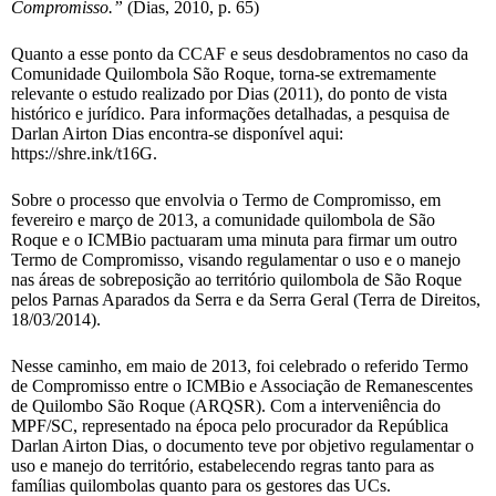
Compromisso.”
(Dias, 2010, p. 65)
Quanto a esse ponto da CCAF e seus desdobramentos no caso da
Comunidade Quilombola São Roque, torna-se extremamente
relevante o estudo realizado por Dias (2011), do ponto de vista
histórico e jurídico. Para informações detalhadas, a pesquisa de
Darlan Airton Dias encontra-se disponível aqui:
https://shre.ink/t16G.
Sobre o processo que envolvia o Termo de Compromisso, em
fevereiro e março de 2013, a comunidade quilombola de São
Roque e o ICMBio pactuaram uma minuta para firmar um outro
Termo de Compromisso, visando regulamentar o uso e o manejo
nas áreas de sobreposição ao território quilombola de São Roque
pelos Parnas Aparados da Serra e da Serra Geral (Terra de Direitos,
18/03/2014).
Nesse caminho, em maio de 2013, foi celebrado o referido Termo
de Compromisso entre o ICMBio e Associação de Remanescentes
de Quilombo São Roque (ARQSR). Com a interveniência do
MPF/SC, representado na época pelo procurador da República
Darlan Airton Dias, o documento teve por objetivo regulamentar o
uso e manejo do território, estabelecendo regras tanto para as
famílias quilombolas quanto para os gestores das UCs.