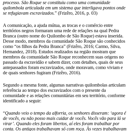
processo. São Roque se constituiu como uma comunidade
quilombola articulada em um sistema que interligava pontos onde
se refugiavam escravizados.
” (Frizêro, 2016, p. 03)
A comunicação, a ajuda mútua, as trocas e o comércio entre
territórios negros formaram uma rede de relações na qual Pedra
Branca (outro nome do Quilombo de São Roque) estava inserida.
Desse modo, membros da comunidade São Roque são conhecidos
como “os filhos da Pedra Branca” (Frizêro, 2016; Carmo, Silva,
Hernandez, 2018). Estudos realizados na região mostram que
membros da comunidade São Roque reconhecem suas origens no
passado da escravidão e sabem dizer, com detalhes, quais de seus
antepassados foram escravizados, onde moravam, como viviam e
de quais senhores fugiram (Frizêro, 2016).
Segundo a mesma fonte, algumas narrativas quilombolas articulam
referência ao tempo dos escravizados com o presente da
comunidade e as relações comunitárias em seu território, conforme
identificado a seguir:
“
Quando veio o tempo da alforria, os senhores disseram: ‘agora é
de vocês, eu não posso mais cuidar de vocês. Vocês vão para lá se
virar’. Quando eles foram libertos, aí eles foram trabalhar por
conta. Os antigos trabalhavam só com roça. Às vezes trabalhavam