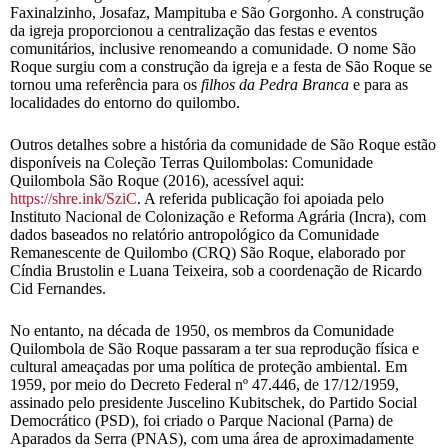
Faxinalzinho, Josafaz, Mampituba e São Gorgonho. A construção
da igreja proporcionou a centralização das festas e eventos
comunitários, inclusive renomeando a comunidade. O nome São
Roque surgiu com a construção da igreja e a festa de São Roque se
tornou uma referência para os
filhos da Pedra Branca
e para as
localidades do entorno do quilombo.
Outros detalhes sobre a história da comunidade de São Roque estão
disponíveis na Coleção Terras Quilombolas: Comunidade
Quilombola São Roque (2016), acessível aqui:
https://shre.ink/SziC
. A referida publicação foi apoiada pelo
Instituto Nacional de Colonização e Reforma Agrária (Incra), com
dados baseados no relatório antropológico da Comunidade
Remanescente de Quilombo (CRQ) São Roque, elaborado por
Cíndia Brustolin e Luana Teixeira, sob a coordenação de Ricardo
Cid Fernandes.
No entanto, na década de 1950, os membros da Comunidade
Quilombola de São Roque passaram a ter sua reprodução física e
cultural ameaçadas por uma política de proteção ambiental. Em
1959, por meio do Decreto Federal nº 47.446, de 17/12/1959,
assinado pelo presidente Juscelino Kubitschek, do Partido Social
Democrático (PSD), foi criado o Parque Nacional (Parna) de
Aparados da Serra (PNAS), com uma área de aproximadamente