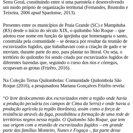
Serra Geral, constituindo entre si uma parentela e desenvolvendo
um modo próprio de organização territorial (Fernandes, Brustolin e
Teixeira, 2006
apud
Spaolonse, 2013).
Presentes entre os municípios de Praia Grande (SC) e Mampituba
(RS) desde o início do século XIX, o quilombo São Roque – que
adotou esse nome em função da igrejinha que homenageia o santo,
construída pela comunidade – se destaca por resultar da reunião de
escravizados fugidos, que trabalhavam com a criação de gado e se
moviam, durante parte do ano, para plantar no litoral. Ou seja, o
território do quilombo foi sendo criado por escravizados fugidos de
diferentes fazendas que, seguindo o curso dos rios e córregos,
ocupavam as grotas (Frizêro, 2016).
Na Coleção Terras Quilombolas: Comunidade Quilombola São
Roque (2016), a pesquisadora Mariana Gonçalves Frizêro revela:
“
O livre deslocamento dos escravizados entre a região onde havia
a produção pecuária (os campos de Cima da Serra) e onde havia a
produção agrícola (a região litorânea), assim como a força de
resistência através da fuga, possibilitou a formação de uma rede de
territórios negros nessa região. O Quilombo São Roque, que tem
sua origem com a reunião de escravizados fugidos – em grande
parte das famílias Monteiro, Nunes e Fogaça -, faz parte desse