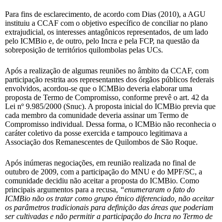
Para fins de esclarecimento, de acordo com Dias (2010), a AGU
instituiu a CCAF com o objetivo específico de conciliar no plano
extrajudicial, os interesses antagônicos representados, de um lado
pelo ICMBio e, de outro, pelo Incra e pela FCP, na questão da
sobreposição de territórios quilombolas pelas UCs.
Após a realização de algumas reuniões no âmbito da CCAF, com
participação restrita aos representantes dos órgãos públicos federais
envolvidos, acordou-se que o ICMBio deveria elaborar uma
proposta de Termo de Compromisso, conforme prevê o art. 42 da
Lei nº 9.985/2000 (Snuc). A proposta inicial do ICMBio previa que
cada membro da comunidade deveria assinar um Termo de
Compromisso individual. Dessa forma, o ICMBio não reconhecia o
caráter coletivo da posse exercida e tampouco legitimava a
Associação dos Remanescentes de Quilombos de São Roque.
Após inúmeras negociações, em reunião realizada no final de
outubro de 2009, com a participação do MNU e do MPF/SC, a
comunidade decidiu não aceitar a proposta do ICMBio. Como
principais argumentos para a recusa,
“enumeraram o fato do
ICMBio não os tratar como grupo étnico diferenciado, não aceitar
os parâmetros tradicionais para definição das áreas que poderiam
ser cultivadas e não permitir a participação do Incra no Termo de