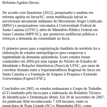
Reforma Agrária (Incra).
De acordo com Spaolonse (2012), pesquisador e analista em
reforma agrária no Incra/SC, nesta mobilização inicial se
envolveram ativamente militantes do Movimento Negro Unificado
(MNU) e pesquisadores vinculados à Universidade Federal de
Santa Catarina (UFSC), além do Ministério Público Federal em
Santa Catarina (MPF/SC), que promoveu audiências públicas e
reforçou a demanda da comunidade ao Incra.
O primeiro passo para a regularização fundiária do território foi a
elaboração de estudos antropológicos para comprovar a
legitimidade da demanda quilombola. Esses estudos foram
conduzidos em 2004 por uma equipe do Núcleo de Estudos de
Identidade e Relações Interétnicas (Nuer) da UFSC, por meio de
convênio firmado entre a Superintendência Regional do Incra em
Santa Catarina e a Fundação de Amparo à Pesquisa e Extensão
Universitária (Fapeu/UFSC).
Concluídos em 2005, os estudos embasaram o Grupo de Trabalho
(GT) instituído pelo Incra para a elaboração do Relatório Técnico
de Identificação e Delimitação (Rtid). Em 30 de novembro de 2007,
foi publicado Rtid reconhecendo 7.328 hectares, entre os
municípios de Praia Grande (SC) e Mampituba (RS), como