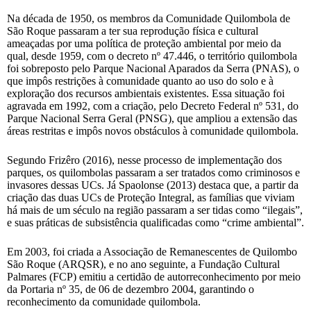
Na década de 1950, os membros da Comunidade Quilombola de
São Roque passaram a ter sua reprodução física e cultural
ameaçadas por uma política de proteção ambiental por meio da
qual, desde 1959, com o decreto nº 47.446, o território quilombola
foi sobreposto pelo Parque Nacional Aparados da Serra (PNAS), o
que impôs restrições à comunidade quanto ao uso do solo e à
exploração dos recursos ambientais existentes. Essa situação foi
agravada em 1992, com a criação, pelo Decreto Federal nº 531, do
Parque Nacional Serra Geral (PNSG), que ampliou a extensão das
áreas restritas e impôs novos obstáculos à comunidade quilombola.
Segundo Frizêro (2016), nesse processo de implementação dos
parques, os quilombolas passaram a ser tratados como criminosos e
invasores dessas UCs. Já Spaolonse (2013) destaca que, a partir da
criação das duas UCs de Proteção Integral, as famílias que viviam
há mais de um século na região passaram a ser tidas como “ilegais”,
e suas práticas de subsistência qualificadas como “crime ambiental”.
Em 2003, foi criada a Associação de Remanescentes de Quilombo
São Roque (ARQSR), e no ano seguinte, a Fundação Cultural
Palmares (FCP) emitiu a certidão de autorreconhecimento por meio
da Portaria nº 35, de 06 de dezembro 2004, garantindo o
reconhecimento da comunidade quilombola.