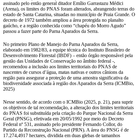
assinado pelo então general ditador Emílio Garrastazu Médici
(Arena), os limites do PNAS foram alterados, abrangendo terras do
estado de Santa Catarina, situadas no município de Praia Grande. O
decreto de 1972 também ampliou a área protegida no planalto
gaúcho, e a região conhecida como “chapéu do Morro Agudo”
passou a fazer parte do Parna Aparados da Serra.
No primeiro Plano de Manejo do Parna Aparados da Serra,
elaborado em 1982/83, a equipe técnica do Instituto Brasileiro de
Desenvolvimento Florestal (IBDF) – então órgão responsável pela
gestão das Unidades de Conservação no âmbito federal -,
recomendou a inclusão aos limites territoriais do PNAS de
nascentes de cursos d’água, matas nativas e outros cânions da
região para assegurar a proteção de uma amostra significativa da
biodiversidade associada à região dos Aparados da Serra (ICMBio,
2025)
Nesse sentido, de acordo com o ICMBio (2025, p. 21), para suprir
os objetivos de tal recomendação, a alteração dos limites territoriais
do PNAS foi substituída pela criação do Parque Nacional da Serra
Geral (PNSG), efetivada em 20/05/1992 por meio do Decreto
Federal nº 531, assinado pelo presidente Fernando Collor, do
Partido da Reconstrução Nacional (PRN). A área do PNSG é de
17.274,4917 hectares, dividida em duas glebas de tamanhos