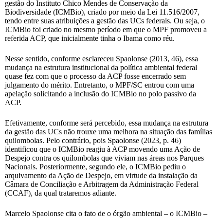
gestão do Instituto Chico Mendes de Conservação da
Biodiversidade (ICMBio), criado por meio da Lei 11.516/2007,
tendo entre suas atribuições a gestão das UCs federais. Ou seja, o
ICMBio foi criado no mesmo período em que o MPF promoveu a
referida ACP, que inicialmente tinha o Ibama como réu.
Nesse sentido, conforme esclareceu Spaolonse (2013, 46), essa
mudança na estrutura institucional da política ambiental federal
quase fez com que o processo da ACP fosse encerrado sem
julgamento do mérito. Entretanto, o MPF/SC entrou com uma
apelação solicitando a inclusão do ICMBio no polo passivo da
ACP.
Efetivamente, conforme será percebido, essa mudança na estrutura
da gestão das UCs não trouxe uma melhora na situação das famílias
quilombolas. Pelo contrário, pois Spaolonse (2023, p. 46)
identificou que o ICMBio reagiu à ACP movendo uma Ação de
Despejo contra os quilombolas que viviam nas áreas nos Parques
Nacionais. Posteriormente, segundo ele, o ICMBio pediu o
arquivamento da Ação de Despejo, em virtude da instalação da
Câmara de Conciliação e Arbitragem da Administração Federal
(CCAF), da qual trataremos adiante.
Marcelo Spaolonse cita o fato de o órgão ambiental – o ICMBio –