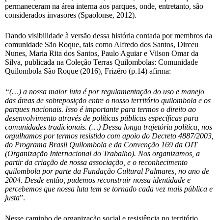
permaneceram na área interna aos parques, onde, entretanto, são
considerados invasores (Spaolonse, 2012).
Dando visibilidade à versão dessa história contada por membros da
comunidade São Roque, tais como Alfredo dos Santos, Dirceu
Nunes, Maria Rita dos Santos, Paulo Aguiar e Vilson Omar da
Silva, publicada na Coleção Terras Quilombolas: Comunidade
Quilombola São Roque (2016), Frizêro (p.14) afirma:
“(…) a nossa maior luta é por regulamentação do uso e manejo
das áreas de sobreposição entre o nosso território quilombola e os
parques nacionais. Isso é importante para termos o direito ao
desenvolvimento através de políticas públicas específicas para
comunidades tradicionais. (…) Dessa longa trajetória política, nos
orgulhamos por termos resistido com apoio do Decreto 4887/2003,
do Programa Brasil Quilombola e da Convenção 169 da OIT
(Organização Internacional do Trabalho). Nos organizamos, a
partir da criação de nossa associação, e o reconhecimento
quilombola por parte da Fundação Cultural Palmares, no ano de
2004. Desde então, pudemos reconstruir nossa identidade e
percebemos que nossa luta tem se tornado cada vez mais pública e
justa
”.
Nesse caminho de organização social e resistência no território,