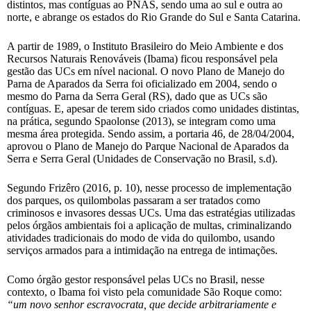
distintos, mas contíguas ao PNAS, sendo uma ao sul e outra ao
norte, e abrange os estados do Rio Grande do Sul e Santa Catarina.
A partir de 1989, o Instituto Brasileiro do Meio Ambiente e dos
Recursos Naturais Renováveis (Ibama) ficou responsável pela
gestão das UCs em nível nacional. O novo Plano de Manejo do
Parna de Aparados da Serra foi oficializado em 2004, sendo o
mesmo do Parna da Serra Geral (RS), dado que as UCs são
contíguas. E, apesar de terem sido criados como unidades distintas,
na prática, segundo Spaolonse (2013), se integram como uma
mesma área protegida. Sendo assim, a portaria 46, de 28/04/2004,
aprovou o Plano de Manejo do Parque Nacional de Aparados da
Serra e Serra Geral (Unidades de Conservação no Brasil, s.d).
Segundo Frizêro (2016, p. 10), nesse processo de implementação
dos parques, os quilombolas passaram a ser tratados como
criminosos e invasores dessas UCs. Uma das estratégias utilizadas
pelos órgãos ambientais foi a aplicação de multas, criminalizando
atividades tradicionais do modo de vida do quilombo, usando
serviços armados para a intimidação na entrega de intimações.
Como órgão gestor responsável pelas UCs no Brasil, nesse
contexto, o Ibama foi visto pela comunidade São Roque como:
“um novo senhor escravocrata, que decide arbitrariamente e