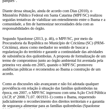
parques”.
Diante dessa situação, ainda de acordo com Dias (2010), o
Ministério Público Federal em Santa Catarina (MPF/SC) realizou
seguidas tentativas de viabilizar um entendimento entre o Ibama e a
comunidade, a fim de harmonizar necessidades dela com as
responsabilidades do órgão.
Segundo Spaolonse (2013, p. 46), o MPF/SC, por meio da
Procuradoria da República no Município de Criciúma (SC) (PRM-
Criciúma), atuou como mediador no sentido de buscar a
regularização do território e garantir a continuidade das atividades
de subsistência dos quilombolas. A proposta de formalização de um
termo de compromisso junto ao órgão ambiental foi aventada pela
primeira vez ainda em 2005, quando o MPF/SC promoveu
audiências públicas e recomendou ao Ibama a construção de um
acordo.
Como as discussões não avançaram e não foi adotada qualquer
providência em relação à situação das famílias quilombolas na
época, em 2007, o MPF/SC ingressou com uma Ação Civil Pública
(ACP, nº 2008.71.07. 001931-1) contra o Ibama, requerendo
judicialmente o reconhecimento dos direitos territoriais e a garantia
de segurança alimentar para as famílias quilombolas (Spaolonse