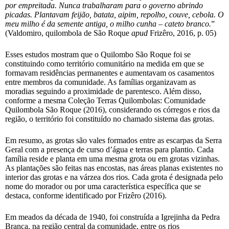
por empreitada. Nunca trabalharam para o governo abrindo
picadas. Plantavam feijão, batata, aipim, repolho, couve, cebola. O
meu milho é da semente antiga, o milho cunha – cateto branco.
”
(Valdomiro, quilombola de São Roque
apud
Frizêro, 2016, p. 05)
Esses estudos mostram que o Quilombo São Roque foi se
constituindo como território comunitário na medida em que se
formavam residências permanentes e aumentavam os casamentos
entre membros da comunidade. As famílias organizavam as
moradias seguindo a proximidade de parentesco. Além disso,
conforme a mesma Coleção Terras Quilombolas: Comunidade
Quilombola São Roque (2016), considerando os córregos e rios da
região, o território foi constituído no chamado sistema das grotas.
Em resumo, as grotas são vales formados entre as escarpas da Serra
Geral com a presença de curso d’água e terras para plantio. Cada
família reside e planta em uma mesma grota ou em grotas vizinhas.
As plantações são feitas nas encostas, nas áreas planas existentes no
interior das grotas e na várzea dos rios. Cada grota é designada pelo
nome do morador ou por uma característica específica que se
destaca, conforme identificado por Frizêro (2016).
Em meados da década de 1940, foi construída a Igrejinha da Pedra
Branca, na região central da comunidade, entre os rios