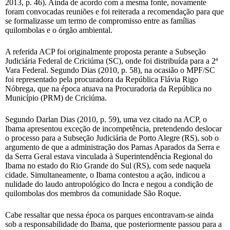
2013, p. 46). Ainda de acordo com a mesma fonte, novamente
foram convocadas reuniões e foi reiterada a recomendação para que
se formalizasse um termo de compromisso entre as famílias
quilombolas e o órgão ambiental.
A referida ACP foi originalmente proposta perante a Subseção
Judiciária Federal de Criciúma (SC), onde foi distribuída para a 2ª
Vara Federal. Segundo Dias (2010, p. 58), na ocasião o MPF/SC
foi representado pela procuradora da República Flávia Rigo
Nóbrega, que na época atuava na Procuradoria da República no
Município (PRM) de Criciúma.
Segundo Darlan Dias (2010, p. 59), uma vez citado na ACP, o
Ibama apresentou exceção de incompetência, pretendendo deslocar
o processo para a Subseção Judiciária de Porto Alegre (RS), sob o
argumento de que a administração dos Parnas Aparados da Serra e
da Serra Geral estava vinculada à Superintendência Regional do
Ibama no estado do Rio Grande do Sul (RS), com sede naquela
cidade. Simultaneamente, o Ibama contestou a ação, indicou a
nulidade do laudo antropológico do Incra e negou a condição de
quilombolas dos membros da comunidade São Roque.
Cabe ressaltar que nessa época os parques encontravam-se ainda
sob a responsabilidade do Ibama, que posteriormente passou para a