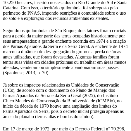
10.250 hectares, inserido nos estados do Rio Grande do Sul e Santa
Catarina. Com isso, o território quilombola foi sobreposto pelo
perímetro do PNAS, impondo restrições à comunidade sobre o uso
do solo e a exploração dos recursos ambientais existentes.
Segundo os quilombolas de São Roque, dois fatores foram cruciais
para a perda da maior parte das terras ocupadas historicamente por
seus antepassados: a grande enchente ocorrida em 1974 e a criação
dos Parnas Aparados da Serra e da Serra Geral. A enchente de 1974
marcou a dinâmica de desagregação do grupo e a perda de áreas
antes utilizadas, que foram devastadas. Algumas famílias foram
tentar suas vidas em cidades próximas ou trabalhar em áreas menos
afetadas; venderam ou simplesmente abandonaram suas posses
(Spaolonse, 2013, p. 39).
Já sobre os impactos relacionados às Unidades de Conservação
(UCs), de acordo com o documento do Plano de Manejo dos
Parnas Aparados da Serra e da Serra Geral (2025), do Instituto
Chico Mendes de Conservação da Biodiversidade (ICMBio), no
início da década de 1970 houve uma ampliação dos limites do
Parna Aparados da Serra, pois o decreto inicial protegia apenas as
áreas do planalto (terras altas e bordas do cânion).
Em 17 de março de 1972, por meio do Decreto Federal n° 70.296,