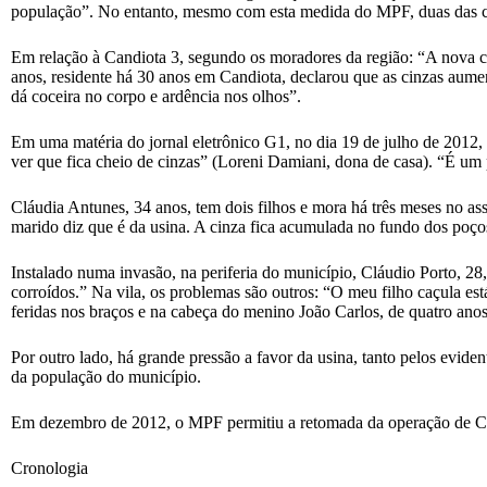
população”. No entanto, mesmo com esta medida do MPF, duas das c
Em relação à Candiota 3, segundo os moradores da região: “A nova c
anos, residente há 30 anos em Candiota, declarou que as cinzas aume
dá coceira no corpo e ardência nos olhos”.
Em uma matéria do jornal eletrônico G1, no dia 19 de julho de 2012, 
ver que fica cheio de cinzas” (Loreni Damiani, dona de casa). “É um 
Cláudia Antunes, 34 anos, tem dois filhos e mora há três meses no a
marido diz que é da usina. A cinza fica acumulada no fundo dos poço
Instalado numa invasão, na periferia do município, Cláudio Porto, 2
corroídos.” Na vila, os problemas são outros: “O meu filho caçula está
feridas nos braços e na cabeça do menino João Carlos, de quatro anos
Por outro lado, há grande pressão a favor da usina, tanto pelos ev
da população do município.
Em dezembro de 2012, o MPF permitiu a retomada da operação de C
Cronologia