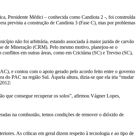
ca, Presidente Médici – conhecida como Candiota 2 -, foi construída
a prevista a construção de Candiota 3 (Fase C), mas por problemas
cípio não foi arbitrária, estando associada à maior jazida de carvão
ense de Mineração (CRM). Pelo mesmo motivo, planejou-se o
 conflitos em outras áreas, como em Criciúma (SC) e Treviso (SC),
AC), e contou com o apoio gerado pelo acordo feito entre o governo
a do PAC na região Sul. Àquela altura, dizia-se que ela iria “mudar
 2012:
ção que consegue recuperar os solos”, afirmou Vágner Lopes,
eradas na combustão, temos condições de remover o dióxido de
iores. As críticas em geral dizem respeito à tecnologia e ao tipo de