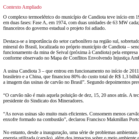
Contexto Ampliado
O complexo termoelétrico do município de Candiota teve início em 19
em duas fases: Fase A, em 1974, com duas unidades de 63 MW cada; 
financeiros do governo estadual o projeto foi adiado.
Destaca-se a importância do setor carbonífero na região sul, sobretud
mineral do Brasil, localizada no próprio município de Candiota – 
funcionamento da mina de Seival (próxima à Candiota) pela empresa 
conforme observado no Mapa de Conflitos Envolvendo Injustiça Ambi
A usina Candiota 3 – que entrou em funcionamento no início de 2011
brasileiro e a China, que financiou 80% do custo total de R$ 1,3 bil
a imagem das usinas de carvão no Brasil”. Segundo depoimentos pres
“O carvão não é mais aquela poluição de dez, 15, 20 anos atrás. A t
presidente do Sindicato dos Mineradores.
“As novas usinas são muito mais eficientes. Consomem menos carvão
enxofre formado na combustão”, declarou Francisco Makmillan Porto,
No entanto, desde a inauguração, uma série de problemas ambientais e 
energia utilizada (carvão), além dos impactos sobre o meio ambiente e