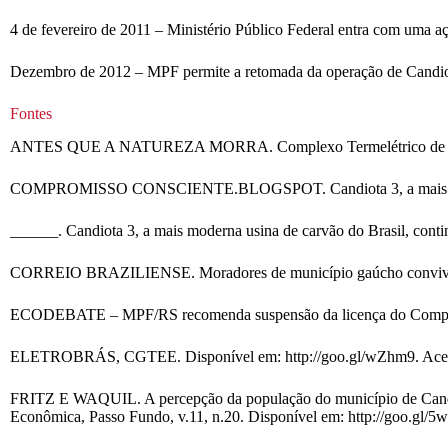
4 de fevereiro de 2011 – Ministério Público Federal entra com uma 
Dezembro de 2012 – MPF permite a retomada da operação de Candio
Fontes
ANTES QUE A NATUREZA MORRA. Complexo Termelétrico de Candiota.
COMPROMISSO CONSCIENTE.BLOGSPOT. Candiota 3, a mais moderna u
______. Candiota 3, a mais moderna usina de carvão do Brasil, conti
CORREIO BRAZILIENSE. Moradores de município gaúcho convivem com
ECODEBATE – MPF/RS recomenda suspensão da licença do Complexo 
ELETROBRÁS, CGTEE. Disponível em: http://goo.gl/wZhm9. Acess
FRITZ E WAQUIL. A percepção da população do município de Candiota
Econômica, Passo Fundo, v.11, n.20. Disponível em: http://goo.gl/