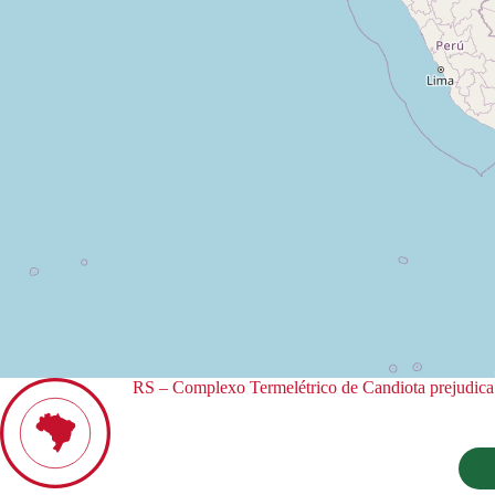
RS – Complexo Termelétrico de Candiota prejudica