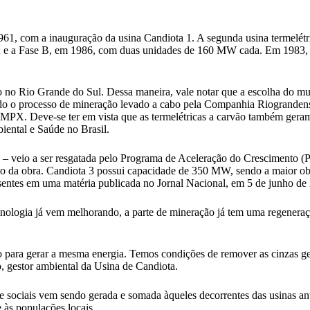
61, com a inauguração da usina Candiota 1. A segunda usina termelétri
e a Fase B, em 1986, com duas unidades de 160 MW cada. Em 1983, er
o no Rio Grande do Sul. Dessa maneira, vale notar que a escolha do muni
sendo o processo de mineração levado a cabo pela Companhia Riogrand
MPX. Deve-se ter em vista que as termelétricas a carvão também geram
ental e Saúde no Brasil.
 – veio a ser resgatada pelo Programa de Aceleração do Crescimento (P
hão da obra. Candiota 3 possui capacidade de 350 MW, sendo a maior obr
entes em uma matéria publicada no Jornal Nacional, em 5 de junho de
ecnologia já vem melhorando, a parte de mineração já tem uma regenera
 para gerar a mesma energia. Temos condições de remover as cinzas g
 gestor ambiental da Usina de Candiota.
sociais vem sendo gerada e somada àqueles decorrentes das usinas anter
 às populações locais.