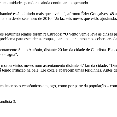
inco unidades geradoras ainda continuaram operando.
haminé está poluindo mais que a velha”, afirmou Éder Gonçalves, 48 
ntaram desde setembro de 2010: “Já faz seis meses que estão ajustand
os seguintes relatos foram registrados: “O vento vem e leva as cinzas 
problema para estender as roupas, para manter a casa e os cobertores 
ssentamento Santo Antônio, distante 20 km da cidade de Candiota. Ela c
s de água”.
8, morou vários meses num assentamento distante 47 km da cidade: “Dava
 tendo irritação na pele. Ele coça e aparecem umas feridinhas. Antes de
.
identes interesses econômicos em jogo, como por parte da população – 
andiota 3.