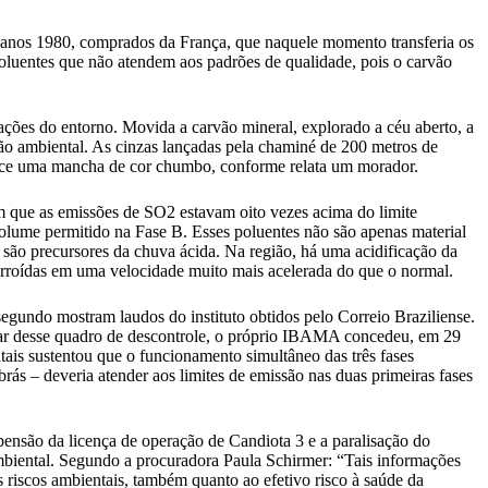
s anos 1980, comprados da França, que naquele momento transferia os
e poluentes que não atendem aos padrões de qualidade, pois o carvão
ações do entorno. Movida a carvão mineral, explorado a céu aberto, a
ção ambiental. As cinzas lançadas pela chaminé de 200 metros de
parece uma mancha de cor chumbo, conforme relata um morador.
m que as emissões de SO2 estavam oito vezes acima do limite
volume permitido na Fase B. Esses poluentes não são apenas material
 são precursores da chuva ácida. Na região, há uma acidificação da
corroídas em uma velocidade muito mais acelerada do que o normal.
gundo mostram laudos do instituto obtidos pelo Correio Braziliense.
ar desse quadro de descontrole, o próprio IBAMA concedeu, em 29
ais sustentou que o funcionamento simultâneo das três fases
rás – deveria atender aos limites de emissão nas duas primeiras fases
pensão da licença de operação de Candiota 3 e a paralisação do
mbiental. Segundo a procuradora Paula Schirmer: “Tais informações
 riscos ambientais, também quanto ao efetivo risco à saúde da