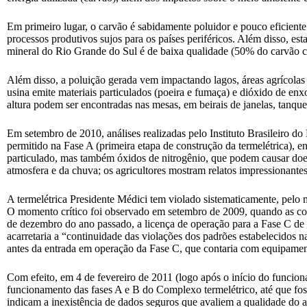
Em primeiro lugar, o carvão é sabidamente poluidor e pouco eficient
processos produtivos sujos para os países periféricos. Além disso, es
mineral do Rio Grande do Sul é de baixa qualidade (50% do carvão 
Além disso, a poluição gerada vem impactando lagos, áreas agrícolas 
usina emite materiais particulados (poeira e fumaça) e dióxido de en
altura podem ser encontradas nas mesas, em beirais de janelas, tanq
Em setembro de 2010, análises realizadas pelo Instituto Brasileiro
permitido na Fase A (primeira etapa de construção da termelétrica), 
particulado, mas também óxidos de nitrogênio, que podem causar doenç
atmosfera e da chuva; os agricultores mostram relatos impressionante
A termelétrica Presidente Médici tem violado sistematicamente, pelo
O momento crítico foi observado em setembro de 2009, quando as c
de dezembro do ano passado, a licença de operação para a Fase C de 
acarretaria a “continuidade das violações dos padrões estabelecidos 
antes da entrada em operação da Fase C, que contaria com equipame
Com efeito, em 4 de fevereiro de 2011 (logo após o início do funcio
funcionamento das fases A e B do Complexo termelétrico, até que fo
indicam a inexistência de dados seguros que avaliem a qualidade do a