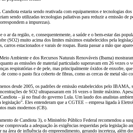
e. Candiota estaria sendo reativada com equipamentos e tecnologias do
tariam sendo utilizadas tecnologias paliativas para reduzir a emissão d
correspondem a impurezas).
e o ar da região, e, consequentemente, a saúde e o bem-estar das popul
xofre (SO2) muito acima dos limites máximos estabelecidos pela legisla
ues, carros estacionados e varais de roupas. Basta passar a mão que a
 do Meio Ambiente e dos Recursos Naturais Renováveis (Ibama) mostrara
enquanto as emissões de material particulado superavam em 26 vezes o 
as respiratórias e de pele, mas principalmente óxidos de enxofre, que
s de como o pasto fica coberto de fibras, como as cercas de metal são 
 menos desde 2005, os padrões de emissão estabelecidos pelo IBAMA, se
oncentrações de SO2 ultrapassaram em 16 vezes o limite máximo. Apes
Candiota – já no final do governo Lula. Um laudo dos analistas ambient
na legislação”. Eles entenderam que a CGTEE – empresa ligada à Eletrob
ntos mais modernos (CB).
namento de Candiota 3), o Ministério Público Federal recomendou a sus
sse comprovada a adequação às exigências requeridas pela legislação a
r na área de influência do empreendimento, gerando incerteza, além dos