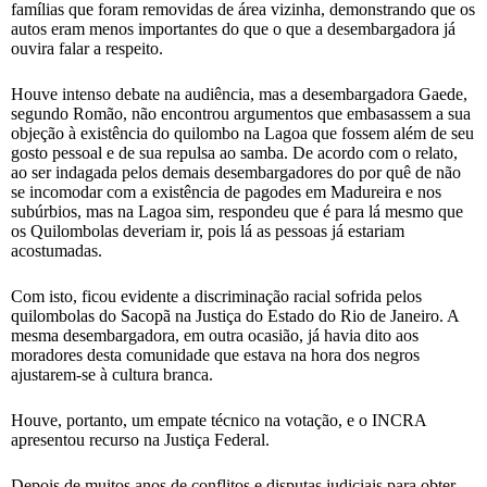
famílias que foram removidas de área vizinha, demonstrando que os
autos eram menos importantes do que o que a desembargadora já
ouvira falar a respeito.
Houve intenso debate na audiência, mas a desembargadora Gaede,
segundo Romão, não encontrou argumentos que embasassem a sua
objeção à existência do quilombo na Lagoa que fossem além de seu
gosto pessoal e de sua repulsa ao samba. De acordo com o relato,
ao ser indagada pelos demais desembargadores do por quê de não
se incomodar com a existência de pagodes em Madureira e nos
subúrbios, mas na Lagoa sim, respondeu que é para lá mesmo que
os Quilombolas deveriam ir, pois lá as pessoas já estariam
acostumadas.
Com isto, ficou evidente a discriminação racial sofrida pelos
quilombolas do Sacopã na Justiça do Estado do Rio de Janeiro. A
mesma desembargadora, em outra ocasião, já havia dito aos
moradores desta comunidade que estava na hora dos negros
ajustarem-se à cultura branca.
Houve, portanto, um empate técnico na votação, e o INCRA
apresentou recurso na Justiça Federal.
Depois de muitos anos de conflitos e disputas judiciais para obter