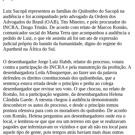
Luiz Sacopã representou as famílias do Quilombo do Sacopã na
audiência e foi acompanhado pelo advogado da Ordem dos
Advogados do Brasil (OAB), Tito Mineiro, e pelo procurador do
INCRA, Diogo Tristão. De acordo com relato de Marcos Romão,
comunicador social do Mama Terra que acompanhou a audiência a
pedido de Luiz, o que ele assistiu ali foi um ato de expressão
judicial próprio do banido da humanidade, digno do regime do
Apartheid na África do Sul.
O desembargador Jorge Luiz Habib, relator do processo, votara
contra a participação do INCRA e pela manutenção da proibição. A
desembargadora Leila Albuquerque, ao fazer uso da palavra
defendeu os direitos constitucionais dos quilombolas, que a
sentença estava errada desde o princípio e pediu ao colega
desembargador que revisse seu voto. O que chocou, no relato de
Romão, foi a participação seguinte, da desembargadora Helena
Cândida Gaede. A mesma chegou à audiência demonstrando
desconhecer os autos do processo, e desde o princípio tomou
postura ofensiva para com os moradores do quilombo. De acordo
com Romão, Helena perguntou aos desembargadores onde era o
local, e lembrou-se que que era um terreno em que se realizavam
pagodes que infernizavam os vizinhos e que ali não era local para
aquele tipo de gente, pois tempos atrás haviam mais duas outras