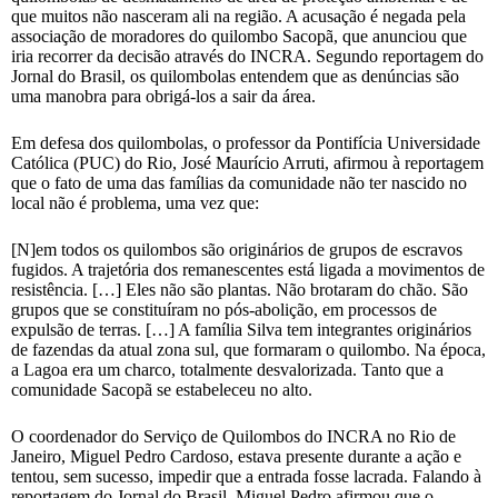
que muitos não nasceram ali na região. A acusação é negada pela
associação de moradores do quilombo Sacopã, que anunciou que
iria recorrer da decisão através do INCRA. Segundo reportagem do
Jornal do Brasil, os quilombolas entendem que as denúncias são
uma manobra para obrigá-los a sair da área.
Em defesa dos quilombolas, o professor da Pontifícia Universidade
Católica (PUC) do Rio, José Maurício Arruti, afirmou à reportagem
que o fato de uma das famílias da comunidade não ter nascido no
local não é problema, uma vez que:
[N]em todos os quilombos são originários de grupos de escravos
fugidos. A trajetória dos remanescentes está ligada a movimentos de
resistência. […] Eles não são plantas. Não brotaram do chão. São
grupos que se constituíram no pós-abolição, em processos de
expulsão de terras. […] A família Silva tem integrantes originários
de fazendas da atual zona sul, que formaram o quilombo. Na época,
a Lagoa era um charco, totalmente desvalorizada. Tanto que a
comunidade Sacopã se estabeleceu no alto.
O coordenador do Serviço de Quilombos do INCRA no Rio de
Janeiro, Miguel Pedro Cardoso, estava presente durante a ação e
tentou, sem sucesso, impedir que a entrada fosse lacrada. Falando à
reportagem do Jornal do Brasil, Miguel Pedro afirmou que o