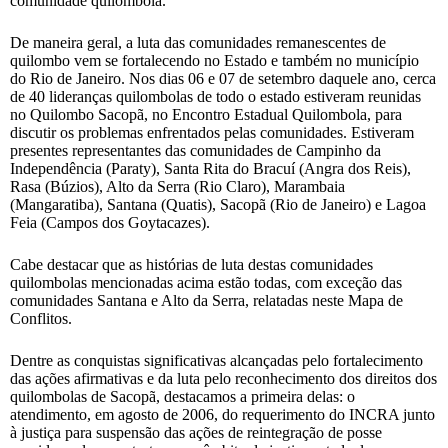
comunidade quilombola.
De maneira geral, a luta das comunidades remanescentes de
quilombo vem se fortalecendo no Estado e também no município
do Rio de Janeiro. Nos dias 06 e 07 de setembro daquele ano, cerca
de 40 lideranças quilombolas de todo o estado estiveram reunidas
no Quilombo Sacopã, no Encontro Estadual Quilombola, para
discutir os problemas enfrentados pelas comunidades. Estiveram
presentes representantes das comunidades de Campinho da
Independência (Paraty), Santa Rita do Bracuí (Angra dos Reis),
Rasa (Búzios), Alto da Serra (Rio Claro), Marambaia
(Mangaratiba), Santana (Quatis), Sacopã (Rio de Janeiro) e Lagoa
Feia (Campos dos Goytacazes).
Cabe destacar que as histórias de luta destas comunidades
quilombolas mencionadas acima estão todas, com exceção das
comunidades Santana e Alto da Serra, relatadas neste Mapa de
Conflitos.
Dentre as conquistas significativas alcançadas pelo fortalecimento
das ações afirmativas e da luta pelo reconhecimento dos direitos dos
quilombolas de Sacopã, destacamos a primeira delas: o
atendimento, em agosto de 2006, do requerimento do INCRA junto
à justiça para suspensão das ações de reintegração de posse