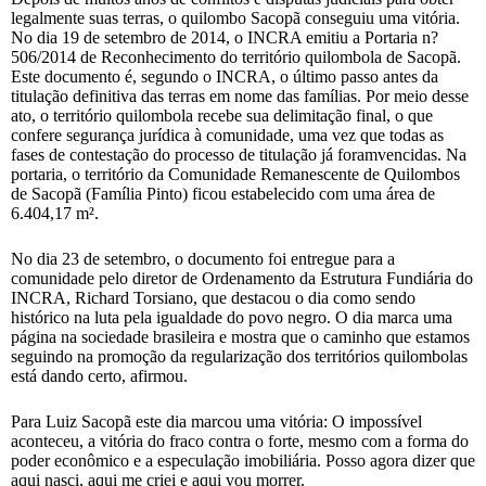
legalmente suas terras, o quilombo Sacopã conseguiu uma vitória.
No dia 19 de setembro de 2014, o INCRA emitiu a Portaria n?
506/2014 de Reconhecimento do território quilombola de Sacopã.
Este documento é, segundo o INCRA, o último passo antes da
titulação definitiva das terras em nome das famílias. Por meio desse
ato, o território quilombola recebe sua delimitação final, o que
confere segurança jurídica à comunidade, uma vez que todas as
fases de contestação do processo de titulação já foramvencidas. Na
portaria, o território da Comunidade Remanescente de Quilombos
de Sacopã (Família Pinto) ficou estabelecido com uma área de
6.404,17 m².
No dia 23 de setembro, o documento foi entregue para a
comunidade pelo diretor de Ordenamento da Estrutura Fundiária do
INCRA, Richard Torsiano, que destacou o dia como sendo
histórico na luta pela igualdade do povo negro. O dia marca uma
página na sociedade brasileira e mostra que o caminho que estamos
seguindo na promoção da regularização dos territórios quilombolas
está dando certo, afirmou.
Para Luiz Sacopã este dia marcou uma vitória: O impossível
aconteceu, a vitória do fraco contra o forte, mesmo com a forma do
poder econômico e a especulação imobiliária. Posso agora dizer que
aqui nasci, aqui me criei e aqui vou morrer.