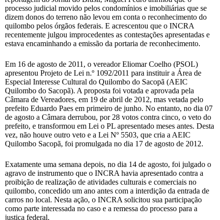
processo judicial movido pelos condomínios e imobiliárias que se
dizem donos do terreno não levou em conta o reconhecimento do
quilombo pelos órgãos federais. E acrescentou que o INCRA
recentemente julgou improcedentes as contestações apresentadas e
estava encaminhando a emissão da portaria de reconhecimento.
Em 16 de agosto de 2011, o vereador Eliomar Coelho (PSOL)
apresentou Projeto de Lei n.º 1092/2011 para instituir a Área de
Especial Interesse Cultural do Quilombo do Sacopã (AEIC
Quilombo do Sacopã). A proposta foi votada e aprovada pela
Câmara de Vereadores, em 19 de abril de 2012, mas vetada pelo
prefeito Eduardo Paes em primeiro de junho. No entanto, no dia 07
de agosto a Câmara derrubou, por 28 votos contra cinco, o veto do
prefeito, e transformou em Lei o PL apresentado meses antes. Desta
vez, não houve outro veto e a Lei Nº 5503, que cria a AEIC
Quilombo Sacopã, foi promulgada no dia 17 de agosto de 2012.
Exatamente uma semana depois, no dia 14 de agosto, foi julgado o
agravo de instrumento que o INCRA havia apresentado contra a
proibição de realização de atividades culturais e comerciais no
quilombo, concedido um ano antes com a interdição da entrada de
carros no local. Nesta ação, o INCRA solicitou sua participação
como parte interessada no caso e a remessa do processo para a
justiça federal.