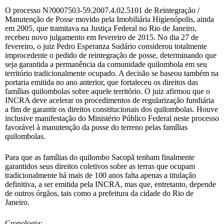
O processo N?0007503-59.2007.4.02.5101 de Reintegração /
Manutenção de Posse movido pela Imobiliária Higienópolis, ainda
em 2005, que tramitava na Justiça Federal no Rio de Janeiro,
recebeu novo julgamento em fevereiro de 2015. No dia 27 de
fevereiro, o juiz Pedro Esperanza Sudário considerou totalmente
improcedente o pedido de reintegração de posse, determinando que
seja garantida a permanência da comunidade quilombola em seu
território tradicionalmente ocupado. A decisão se baseou também na
portaria emitida no ano anterior, que fortaleceu os direitos das
famílias quilombolas sobre aquele território. O juiz afirmou que o
INCRA deve acelerar os procedimentos de regularização fundiária
a fim de garantir os direitos constitucionais dos quilombolas. Houve
inclusive manifestação do Ministério Público Federal neste processo
favorável à manutenção da posse do terreno pelas famílias
quilombolas.
Para que as famílias do quilombo Sacopã tenham finalmente
garantidos seus direitos coletivos sobre as terras que ocupam
tradicionalmente há mais de 100 anos falta apenas a titulação
definitiva, a ser emitida pela INCRA, mas que, entretanto, depende
de outros órgãos, tais como a prefeitura da cidade do Rio de
Janeiro.
Cronologia: