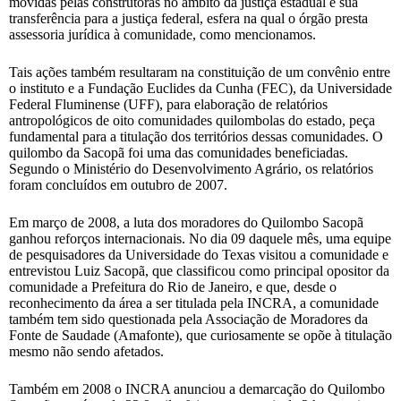
movidas pelas construtoras no âmbito da justiça estadual e sua
transferência para a justiça federal, esfera na qual o órgão presta
assessoria jurídica à comunidade, como mencionamos.
Tais ações também resultaram na constituição de um convênio entre
o instituto e a Fundação Euclides da Cunha (FEC), da Universidade
Federal Fluminense (UFF), para elaboração de relatórios
antropológicos de oito comunidades quilombolas do estado, peça
fundamental para a titulação dos territórios dessas comunidades. O
quilombo da Sacopã foi uma das comunidades beneficiadas.
Segundo o Ministério do Desenvolvimento Agrário, os relatórios
foram concluídos em outubro de 2007.
Em março de 2008, a luta dos moradores do Quilombo Sacopã
ganhou reforços internacionais. No dia 09 daquele mês, uma equipe
de pesquisadores da Universidade do Texas visitou a comunidade e
entrevistou Luiz Sacopã, que classificou como principal opositor da
comunidade a Prefeitura do Rio de Janeiro, e que, desde o
reconhecimento da área a ser titulada pela INCRA, a comunidade
também tem sido questionada pela Associação de Moradores da
Fonte de Saudade (Amafonte), que curiosamente se opõe à titulação
mesmo não sendo afetados.
Também em 2008 o INCRA anunciou a demarcação do Quilombo