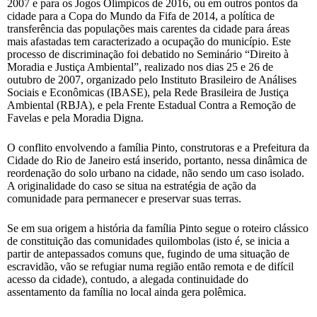
2007 e para os Jogos Olímpicos de 2016, ou em outros pontos da
cidade para a Copa do Mundo da Fifa de 2014, a política de
transferência das populações mais carentes da cidade para áreas
mais afastadas tem caracterizado a ocupação do município. Este
processo de discriminação foi debatido no Seminário “Direito à
Moradia e Justiça Ambiental”, realizado nos dias 25 e 26 de
outubro de 2007, organizado pelo Instituto Brasileiro de Análises
Sociais e Econômicas (IBASE), pela Rede Brasileira de Justiça
Ambiental (RBJA), e pela Frente Estadual Contra a Remoção de
Favelas e pela Moradia Digna.
O conflito envolvendo a família Pinto, construtoras e a Prefeitura da
Cidade do Rio de Janeiro está inserido, portanto, nessa dinâmica de
reordenação do solo urbano na cidade, não sendo um caso isolado.
A originalidade do caso se situa na estratégia de ação da
comunidade para permanecer e preservar suas terras.
Se em sua origem a história da família Pinto segue o roteiro clássico
de constituição das comunidades quilombolas (isto é, se inicia a
partir de antepassados comuns que, fugindo de uma situação de
escravidão, vão se refugiar numa região então remota e de difícil
acesso da cidade), contudo, a alegada continuidade do
assentamento da família no local ainda gera polêmica.