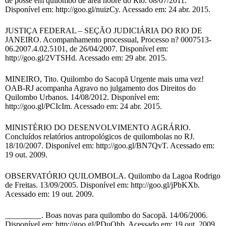
de posse em quilombo de área nobre do Rio. 08/07/2011.
Disponível em: http://goo.gl/nuizCy. Acessado em: 24 abr. 2015.
JUSTIÇA FEDERAL – SEÇÃO JUDICIÁRIA DO RIO DE
JANEIRO. Acompanhamento processual, Processo n? 0007513-
06.2007.4.02.5101, de 26/04/2007. Disponível em:
http://goo.gl/2VTSHd. Acessado em: 29 abr. 2015.
MINEIRO, Tito. Quilombo do Sacopã Urgente mais uma vez!
OAB-RJ acompanha Agravo no julgamento dos Direitos do
Quilombo Urbanos. 14/08/2012. Disponível em:
http://goo.gl/PCIcIm. Acessado em: 24 abr. 2015.
MINISTÉRIO DO DESENVOLVIMENTO AGRÁRIO.
Concluídos relatórios antropológicos de quilombolas no RJ.
18/10/2007. Disponível em: http://goo.gl/BN7QvT. Acessado em:
19 out. 2009.
OBSERVATÓRIO QUILOMBOLA. Quilombo da Lagoa Rodrigo
de Freitas. 13/09/2005. Disponível em: http://goo.gl/jPbKXb.
Acessado em: 19 out. 2009.
_________. Boas novas para quilombo do Sacopã. 14/06/2006.
Disponível em: http://goo.gl/PDuQhb. Acessado em: 19 out. 2009.