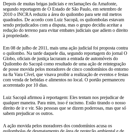
Depois de muitas brigas judiciais e reclamações da Amafonte,
segundo reportagem de O Estado de São Paulo, em setembro de
2010 o INCRA reduziu a área do quilombo para sete mil metros
quadrados. De acordo com Luiz Sacopã, os quilombolas estavam
sendo prejudicados com a disputa, mas o grupo decidiu aceitar a
redução do terreno para evitar embates judiciais que adiem o direito
à propriedade.
Em 08 de julho de 2011, mais uma ação judicial foi proposta contra
o quilombo. Na tarde daquele dia, segundo reportagem do jornal O
Globo, oficiais de justiça lacraram a entrada de automóveis do
Quilombo do Sacopã como resultado de uma ação de reintegração
de posse movida pelos moradores de cinco condomínios do entorno
na 8a Vara Cível, que visava proibir a realização de eventos e festas
com venda de bebidas e alimentos no local. O portão permaneceu
acorrentado por 10 dias.
Luiz Sacopã afirmou à reportagem: Eles tentam nos prejudicar de
qualquer maneira. Para mim, isso é racismo. Estão tirando o nosso
direito de ir e vir. São pessoas que se dizem poderosas, mas que só
sabem prejudicar os outros.
A ação movida pelos moradores dos condomínios acusa os
quilombolas de desmatamento de área de proteção ambiental e de