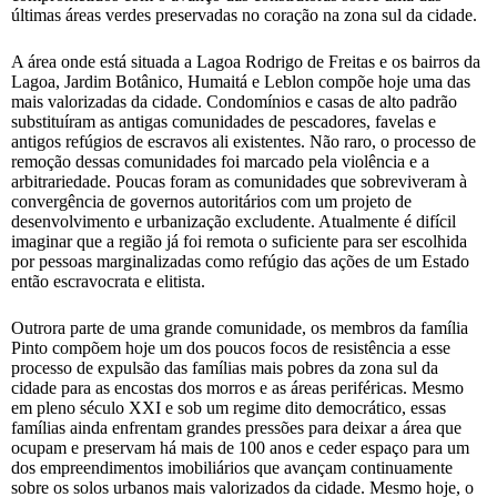
últimas áreas verdes preservadas no coração na zona sul da cidade.
A área onde está situada a Lagoa Rodrigo de Freitas e os bairros da
Lagoa, Jardim Botânico, Humaitá e Leblon compõe hoje uma das
mais valorizadas da cidade. Condomínios e casas de alto padrão
substituíram as antigas comunidades de pescadores, favelas e
antigos refúgios de escravos ali existentes. Não raro, o processo de
remoção dessas comunidades foi marcado pela violência e a
arbitrariedade. Poucas foram as comunidades que sobreviveram à
convergência de governos autoritários com um projeto de
desenvolvimento e urbanização excludente. Atualmente é difícil
imaginar que a região já foi remota o suficiente para ser escolhida
por pessoas marginalizadas como refúgio das ações de um Estado
então escravocrata e elitista.
Outrora parte de uma grande comunidade, os membros da família
Pinto compõem hoje um dos poucos focos de resistência a esse
processo de expulsão das famílias mais pobres da zona sul da
cidade para as encostas dos morros e as áreas periféricas. Mesmo
em pleno século XXI e sob um regime dito democrático, essas
famílias ainda enfrentam grandes pressões para deixar a área que
ocupam e preservam há mais de 100 anos e ceder espaço para um
dos empreendimentos imobiliários que avançam continuamente
sobre os solos urbanos mais valorizados da cidade. Mesmo hoje, o