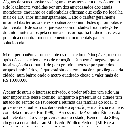
Alguns de seus opositores alegam que as terras em questão teriam
sido legalmente vendidas por um dos antepassados dos atuais
moradores, enquanto os quilombolas afirmam que estão no local há
mais de 100 anos ininterruptamente. Dado o caráter geralmente
informal das terras onde estão situadas comunidades quilombolas e
da invisibilidade social a que essas comunidades foram relegadas
durante muitos anos pela crônica e historiografia tradicionais, essa
polêmica encontra poucos elementos documentais para ser
solucionada.
Mas a permanência no local até os dias de hoje é inegável, mesmo
após décadas de tentativas de remoção. Também é inegável que a
localização da comunidade gera grande interesse por parte dos
grupos imobiliários, já que está situada em uma área privilegiada da
cidade, num bairro onde o metro quadrado chega a valer mais de
R$ 10.000,00.
Apesar de atrair o interesse privado, o poder público tem sido um
ator importante nesse conflito. Enquanto a prefeitura da cidade tem
atuado no sentido de favorecer a retirada das famílias do local, o
governo estadual tem oscilado entre o apoio à permanência e a mais
completa omissão. Em 1999, a Assessoria de Assuntos Étnicos do
gabinete da então vice-governadora do estado, Benedita da Silva,
chegou a encaminhar ao Ministério Público Federal (MPF) e à