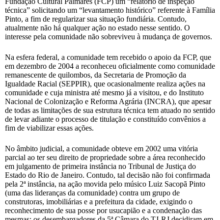
Fundação Cultural Palmares (FCP) um “relatório de inspeção
técnica” solicitando um “levantamento histórico” referente à Família
Pinto, a fim de regularizar sua situação fundiária. Contudo,
atualmente não há qualquer ação no estado nesse sentido. O
interesse pela comunidade não sobreviveu à mudança de governos.
Na esfera federal, a comunidade tem recebido o apoio da FCP, que
em dezembro de 2004 a reconheceu oficialmente como comunidade
remanescente de quilombos, da Secretaria de Promoção da
Igualdade Racial (SEPPIR), que ocasionalmente realiza ações na
comunidade e cuja ministra até mesmo já a visitou, e do Instituto
Nacional de Colonização e Reforma Agrária (INCRA), que apesar
de todas as limitações de sua estrutura técnica tem atuado no sentido
de levar adiante o processo de titulação e constituído convênios a
fim de viabilizar essas ações.
No âmbito judicial, a comunidade obteve em 2002 uma vitória
parcial ao ter seu direito de propriedade sobre a área reconhecido
em julgamento de primeira instância no Tribunal de Justiça do
Estado do Rio de Janeiro. Contudo, tal decisão não foi confirmada
pela 2ª instância, na ação movida pelo músico Luiz Sacopã Pinto
(uma das lideranças da comunidade) contra um grupo de
construtoras, imobiliárias e a prefeitura da cidade, exigindo o
reconhecimento de sua posse por usucapião e a condenação das
mesmas: os desembargadores da 5ª Câmara do TJ-RJ decidiram em