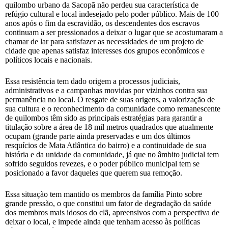
quilombo urbano da Sacopã não perdeu sua característica de
refúgio cultural e local indesejado pelo poder público. Mais de 100
anos após o fim da escravidão, os descendentes dos escravos
continuam a ser pressionados a deixar o lugar que se acostumaram a
chamar de lar para satisfazer as necessidades de um projeto de
cidade que apenas satisfaz interesses dos grupos econômicos e
políticos locais e nacionais.
Essa resistência tem dado origem a processos judiciais,
administrativos e a campanhas movidas por vizinhos contra sua
permanência no local. O resgate de suas origens, a valorização de
sua cultura e o reconhecimento da comunidade como remanescente
de quilombos têm sido as principais estratégias para garantir a
titulação sobre a área de 18 mil metros quadrados que atualmente
ocupam (grande parte ainda preservadas e um dos últimos
resquícios de Mata Atlântica do bairro) e a continuidade de sua
história e da unidade da comunidade, já que no âmbito judicial tem
sofrido seguidos revezes, e o poder público municipal tem se
posicionado a favor daqueles que querem sua remoção.
Essa situação tem mantido os membros da família Pinto sobre
grande pressão, o que constitui um fator de degradação da saúde
dos membros mais idosos do clã, apreensivos com a perspectiva de
deixar o local, e impede ainda que tenham acesso às políticas