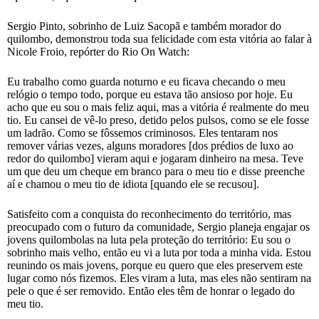
Sergio Pinto, sobrinho de Luiz Sacopã e também morador do
quilombo, demonstrou toda sua felicidade com esta vitória ao falar à
Nicole Froio, repórter do Rio On Watch:
Eu trabalho como guarda noturno e eu ficava checando o meu
relógio o tempo todo, porque eu estava tão ansioso por hoje. Eu
acho que eu sou o mais feliz aqui, mas a vitória é realmente do meu
tio. Eu cansei de vê-lo preso, detido pelos pulsos, como se ele fosse
um ladrão. Como se fôssemos criminosos. Eles tentaram nos
remover várias vezes, alguns moradores [dos prédios de luxo ao
redor do quilombo] vieram aqui e jogaram dinheiro na mesa. Teve
um que deu um cheque em branco para o meu tio e disse preenche
aí e chamou o meu tio de idiota [quando ele se recusou].
Satisfeito com a conquista do reconhecimento do território, mas
preocupado com o futuro da comunidade, Sergio planeja engajar os
jovens quilombolas na luta pela proteção do território: Eu sou o
sobrinho mais velho, então eu vi a luta por toda a minha vida. Estou
reunindo os mais jovens, porque eu quero que eles preservem este
lugar como nós fizemos. Eles viram a luta, mas eles não sentiram na
pele o que é ser removido. Então eles têm de honrar o legado do
meu tio.