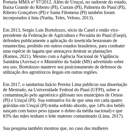
Portaria MMA nº 97/2012. Além de Uruçuí, no sudoeste do estado,
Baixa Grande do Ribeiro (PI), Currais (PI), Palmeira do Piauí (PI),
Ribeiro Gonçalves (PI) e Santa Filomena (PI) também foram
incorporados à lista (Narita, Teles, Veloso, 2013).
Em 2013, Sergio Luis Bortolozzo, sócio da Canel e então vice-
presidente da Federação de Agricultura e Pecuária do Piauí (Faepi),
defendeu publicamente a aplicação do inseticida benzonato de
emamectina, proibido em outros estados brasileiros, para combater
uma espécie de lagarta que ameaçava destruir as plantações
(Ramos, 2021). Mesmo com a Agência Nacional de Vigilância
Sanitária (Anvisa) e o Ministério da Saúde (MS) advertindo sobre
seu uso, Bortolozzo manteve seu posicionamento de defensor da
utilização dos agrotóxicos ilegais em outras regiões.
Em 2017, o sanitarista Inácio Pereira Lima publicou sua dissertação
de Mestrado, na Universidade Federal do Piauí (UFPI), sobre a
contaminação pelo agrotóxico glifosato nos municípios de Oeiras
(PI) e Uruçuí (PI). Sua estimativa foi de que uma em cada quatro
grávidas em Uruçuí (PI) tenha sofrido abordo, que 14% dos bebês
nasçam com baixo peso (quase o dobro da média nacional) e que
83% das mães tenham o leite materno contaminado (Lima, 2017).
Sua pesquisa também mostrou que, no caso das mulheres