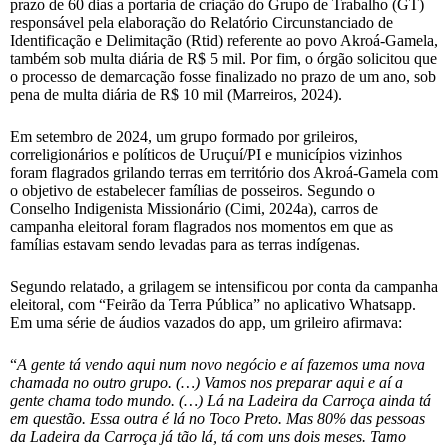
prazo de 60 dias a portaria de criação do Grupo de Trabalho (GT)
responsável pela elaboração do Relatório Circunstanciado de
Identificação e Delimitação (Rtid) referente ao povo Akroá-Gamela,
também sob multa diária de R$ 5 mil. Por fim, o órgão solicitou que
o processo de demarcação fosse finalizado no prazo de um ano, sob
pena de multa diária de R$ 10 mil (Marreiros, 2024).
Em setembro de 2024, um grupo formado por grileiros,
correligionários e políticos de Uruçuí/PI e municípios vizinhos
foram flagrados grilando terras em território dos Akroá-Gamela com
o objetivo de estabelecer famílias de posseiros. Segundo o
Conselho Indigenista Missionário (Cimi, 2024a), carros de
campanha eleitoral foram flagrados nos momentos em que as
famílias estavam sendo levadas para as terras indígenas.
Segundo relatado, a grilagem se intensificou por conta da campanha
eleitoral, com “Feirão da Terra Pública” no aplicativo Whatsapp.
Em uma série de áudios vazados do app, um grileiro afirmava:
“
A gente tá vendo aqui num novo negócio e aí fazemos uma nova
chamada no outro grupo. (…) Vamos nos preparar aqui e aí a
gente chama todo mundo. (…) Lá na Ladeira da Carroça ainda tá
em questão. Essa outra é lá no Toco Preto. Mas 80% das pessoas
da Ladeira da Carroça já tão lá, tá com uns dois meses. Tamo