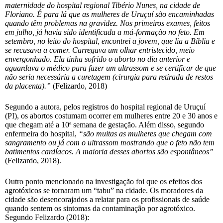
maternidade do hospital regional Tibério Nunes, na cidade de
Floriano. É para lá que as mulheres de Uruçuí são encaminhadas
quando têm problemas na gravidez. Nos primeiros exames, feitos
em julho, já havia sido identificada a má-formação no feto. Em
setembro, no leito do hospital, encontrei a jovem, que lia a Bíblia e
se recusava a comer. Carregava um olhar entristecido, meio
envergonhado. Ela tinha sofrido o aborto no dia anterior e
aguardava o médico para fazer um ultrassom e se certificar de que
não seria necessária a curetagem (cirurgia para retirada de restos
da placenta).”
(Felizardo, 2018)
Segundo a autora, pelos registros do hospital regional de Uruçuí
(PI), os abortos costumam ocorrer em mulheres entre 20 e 30 anos e
que chegam até a 10ª semana de gestação. Além disso, segundo
enfermeira do hospital,
“são muitas as mulheres que chegam com
sangramento ou já com o ultrassom mostrando que o feto não tem
batimentos cardíacos. A maioria desses abortos são espontâneos”
(Felizardo, 2018).
Outro ponto mencionado na investigação foi que os efeitos dos
agrotóxicos se tornaram um “tabu” na cidade. Os moradores da
cidade são desencorajados a relatar para os profissionais de saúde
quando sentem os sintomas da contaminação por agrotóxico.
Segundo Felizardo (2018):