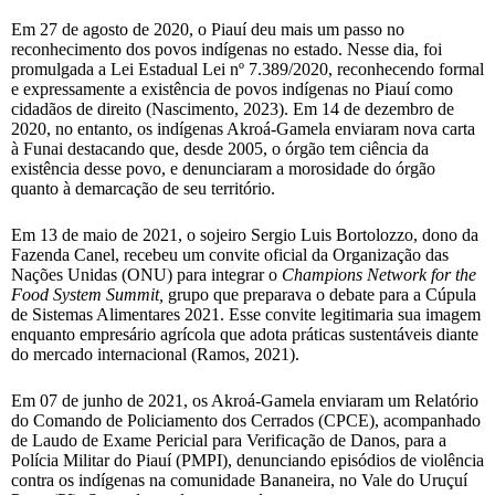
Em 27 de agosto de 2020, o Piauí deu mais um passo no
reconhecimento dos povos indígenas no estado. Nesse dia, foi
promulgada a Lei Estadual Lei nº 7.389/2020, reconhecendo formal
e expressamente a existência de povos indígenas no Piauí como
cidadãos de direito (Nascimento, 2023). Em 14 de dezembro de
2020, no entanto, os indígenas Akroá-Gamela enviaram nova carta
à Funai destacando que, desde 2005, o órgão tem ciência da
existência desse povo, e denunciaram a morosidade do órgão
quanto à demarcação de seu território.
Em 13 de maio de 2021, o sojeiro Sergio Luis Bortolozzo, dono da
Fazenda Canel, recebeu um convite oficial da Organização das
Nações Unidas (ONU) para integrar o
Champions Network for the
Food System Summit,
grupo que preparava o debate para a Cúpula
de Sistemas Alimentares 2021. Esse convite legitimaria sua imagem
enquanto empresário agrícola que adota práticas sustentáveis diante
do mercado internacional (Ramos, 2021).
Em 07 de junho de 2021, os Akroá-Gamela enviaram um Relatório
do Comando de Policiamento dos Cerrados (CPCE), acompanhado
de Laudo de Exame Pericial para Verificação de Danos, para a
Polícia Militar do Piauí (PMPI), denunciando episódios de violência
contra os indígenas na comunidade Bananeira, no Vale do Uruçuí