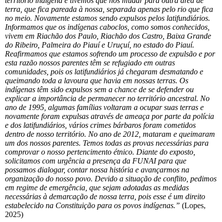
território indígena e tivemos que nos mudar para outra área de
terra, que fica pareada à nossa, separada apenas pelo rio que fica
no meio. Novamente estamos sendo expulsos pelos latifundiários.
Informamos que os indígenas caboclos, como somos conhecidos,
vivem em Riachão dos Paulo, Riachão dos Castro, Baixa Grande
do Ribeiro, Palmeira do Piauí e Uruçuí, no estado do Piauí.
Reafirmamos que estamos sofrendo um processo de expulsão e por
esta razão nossos parentes têm se refugiado em outras
comunidades, pois os latifundiários já chegaram desmatando e
queimando toda a lavoura que havia em nossas terras. Os
indígenas têm sido expulsos sem a chance de se defender ou
explicar a importância de permanecer no território ancestral. No
ano de 1995, algumas famílias voltaram a ocupar suas terras e
novamente foram expulsas através de ameaça por parte da polícia
e dos latifundiários, vários crimes bárbaros foram cometidos
dentro de nosso território. No ano de 2012, mataram e queimaram
um dos nossos parentes. Temos todas as provas necessárias para
comprovar o nosso pertencimento étnico. Diante do exposto,
solicitamos com urgência a presença da FUNAI para que
possamos dialogar, contar nossa história e avançarmos na
organização do nosso povo. Devido a situação de conflito, pedimos
em regime de emergência, que sejam adotadas as medidas
necessárias à demarcação de nossa terra, pois esse é um direito
estabelecido na Constituição para os povos indígenas.”
(Lopes,
2025)