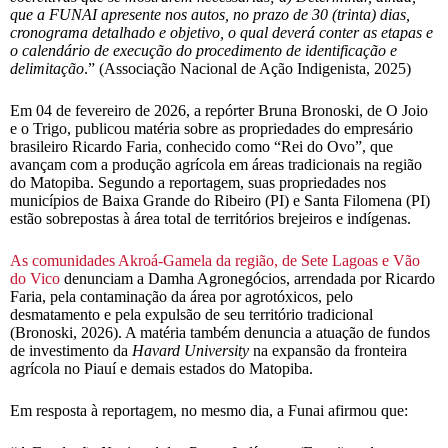
que a FUNAI apresente nos autos, no prazo de 30 (trinta) dias,
cronograma detalhado e objetivo, o qual deverá conter as etapas e
o calendário de execução do procedimento de identificação e
delimitação
.” (Associação Nacional de Ação Indigenista, 2025)
Em 04 de fevereiro de 2026, a repórter Bruna Bronoski, de O Joio
e o Trigo, publicou matéria sobre as propriedades do empresário
brasileiro Ricardo Faria, conhecido como “Rei do Ovo”, que
avançam com a produção agrícola em áreas tradicionais na região
do Matopiba. Segundo a reportagem, suas propriedades nos
municípios de Baixa Grande do Ribeiro (PI) e Santa Filomena (PI)
estão sobrepostas à área total de territórios brejeiros e indígenas.
As comunidades Akroá-Gamela da região, de Sete Lagoas e Vão
do Vico
denunciam a Damha Agronegócios, arrendada por Ricardo
Faria, pela contaminação da área por agrotóxicos, pelo
desmatamento e pela expulsão de seu território tradicional
(Bronoski, 2026). A matéria também denuncia a atuação de fundos
de investimento da
Havard University
na expansão da fronteira
agrícola no Piauí e demais estados do Matopiba.
Em resposta à reportagem, no mesmo dia, a Funai afirmou que: