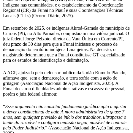
Indígena nas comunidades, e o estabelecimento da Coordenação
Regional (CR) da Funai no Piauí e suas Coordenações Técnicas
Locais (CTLs) (Ocorre Diário, 2025).
Em setembro de 2025, os indígenas Akroá-Gamela do município de
Currais (PI), no Alto Parnaíba, conquistaram uma vitória judicial. O
juiz federal Jorge Peixoto, diretor da Vara Única em Corrente/PI,
deu prazo de 30 dias para que a Funai iniciasse o processo de
demarcação do território indígena Laranjeiras. Na decisão, o
magistrado determinou que a Funai constituísse GT especializado
para os estudos de identificação e delimitação.
A ACP, ajuizada pelo defensor público da União Rômulo Plácido,
afirmava que, sem a demarcação, a terra sofria com a ação de
grilagem (Associação Nacional de Ação Indigenista, 2025). A
Funai declarou dificuldades administrativas e escassez de pessoal,
porém o juiz federal afirmou:
“
Esse argumento não constitui fundamento jurídico apto a afastar
o dever constitucional de agir. A mora administrativa de quase 7
anos, sem qualquer previsão de início dos trabalhos, ultrapassa o
limite do razoável e configura omissão ilegal, passível de controle
pelo Poder Judiciário.
” (Associação Nacional de Ação Indigenista,