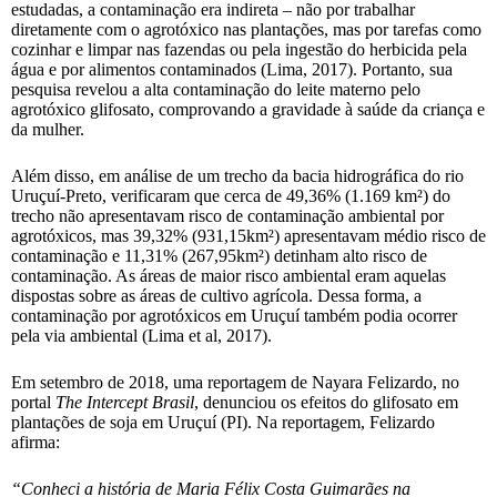
estudadas, a contaminação era indireta – não por trabalhar
diretamente com o agrotóxico nas plantações, mas por tarefas como
cozinhar e limpar nas fazendas ou pela ingestão do herbicida pela
água e por alimentos contaminados (Lima, 2017). Portanto, sua
pesquisa revelou a alta contaminação do leite materno pelo
agrotóxico glifosato, comprovando a gravidade à saúde da criança e
da mulher.
Além disso, em análise de um trecho da bacia hidrográfica do rio
Uruçuí-Preto, verificaram que cerca de 49,36% (1.169 km²) do
trecho não apresentavam risco de contaminação ambiental por
agrotóxicos, mas 39,32% (931,15km²) apresentavam médio risco de
contaminação e 11,31% (267,95km²) detinham alto risco de
contaminação. As áreas de maior risco ambiental eram aquelas
dispostas sobre as áreas de cultivo agrícola. Dessa forma, a
contaminação por agrotóxicos em Uruçuí também podia ocorrer
pela via ambiental (Lima et al, 2017).
Em setembro de 2018, uma reportagem de Nayara Felizardo, no
portal
The Intercept Brasil
, denunciou os efeitos do glifosato em
plantações de soja em Uruçuí (PI). Na reportagem, Felizardo
afirma:
“Conheci a história de Maria Félix Costa Guimarães na