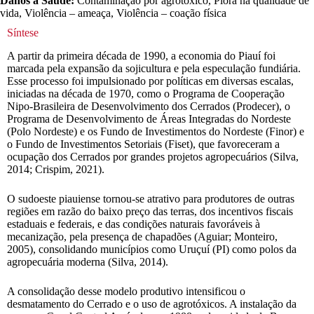
Danos à Saúde:
Contaminação por agrotóxico, Piora na qualidade de
vida, Violência – ameaça, Violência – coação física
Síntese
A partir da primeira década de 1990, a economia do Piauí foi
marcada pela expansão da sojicultura e pela especulação fundiária.
Esse processo foi impulsionado por políticas em diversas escalas,
iniciadas na década de 1970, como o Programa de Cooperação
Nipo-Brasileira de Desenvolvimento dos Cerrados (Prodecer), o
Programa de Desenvolvimento de Áreas Integradas do Nordeste
(Polo Nordeste) e os Fundo de Investimentos do Nordeste (Finor) e
o Fundo de Investimentos Setoriais (Fiset), que favoreceram a
ocupação dos Cerrados por grandes projetos agropecuários (Silva,
2014; Crispim, 2021).
O sudoeste piauiense tornou-se atrativo para produtores de outras
regiões em razão do baixo preço das terras, dos incentivos fiscais
estaduais e federais, e das condições naturais favoráveis à
mecanização, pela presença de chapadões (Aguiar; Monteiro,
2005), consolidando municípios como Uruçuí (PI) como polos da
agropecuária moderna (Silva, 2014).
A consolidação desse modelo produtivo intensificou o
desmatamento do Cerrado e o uso de agrotóxicos. A instalação da