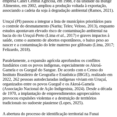
empresa Canel Central Agrícola, em 1988, e da unidade da Bunge
Alimentos, em 2002, ampliou a produção voltada à exportação,
associando a cadeia da soja à degradação ambiental (Ramos, 2021).
Uruçuí (PI) passou a integrar a lista de municípios prioritários para
o controle do desmatamento (Narita; Teles; Veloso, 2013), enquanto
estudos apontavam elevado risco de contaminação ambiental na
bacia do rio Uruçuí-Preto (Lima
et al
., 2017) e graves impactos à
saúde, como o aumento de abortos espontâneos, o baixo peso ao
nascer e a contaminação do leite materno por glifosato (Lima, 2017;
Felizardo, 2018).
Paralelamente, a expansão agrícola aprofundou os conflitos
fundiários com os povos indígenas, especialmente os Akroá-
Gamela e os Gueguê do Sangue. De acordo com o Censo do
Instituto Brasileiro de Geografia e Estatística (IBGE), realizado em
2022, 262 pessoas autodeclaradas indígenas viviam em Uruçuí,
organizados entre os povos Gueguê e os Akroá-Gamela
(Associação Nacional de Ação Indigenista, 2024). Desde a década
de 1970, a implantação de empreendimentos agropecuários
provocou expulsões violentas e a destruição de territórios
tradicionais no sudoeste piauiense (Lopes, 2025).
A abertura do processo de identificação territorial na Funai