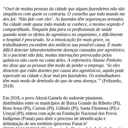
“Ouvi de muitas pessoas da cidade que alguns fazendeiros não são
simpáticos com quem os contraria. O conselho que todo mundo me
deu foi: ‘Não fale com eles’. As fazendas têm seguranças armados.
Na cidade onde quase todo mundo se conhece, o mesmo segredo é
compartilhado. Ninguém fala para os profissionais de saúde
quando sente os efeitos do agrotóxico no organismo, e dificilmente
o hospital é procurado. Se a intoxicação for mais grave, os
trabalhadores escondem dos médicos sua possível causa. É muito
difícil detectar laboratorialmente doenças causadas por agrotóxico.
Se o paciente não fala, muitas internações provocadas pelos
químicos não caem na conta deles. A enfermeira Alanne Pinheiro
me disse que as pessoas têm medo de perder o emprego. ‘Se eles
disserem que estão doentes por causa dos agrotóxicos, aquilo pode
repercutir na cidade e ficar mal pro fazendeiro. Os trabalhadores
têm mais medo de demissão do que de uma doença.’”
(Felizardo,
2018)
Em 2018, o povo Akroá-Gamela do sudoeste piauiense,
distribuídos entre os municípios de Baixa Grande do Ribeiro (PI),
Bom Jesus (PI), Currais (PI), Gilbués (PI), Santa Filomena (PI) e
Uruçuí (PI), entrou com ação na Fundação Nacional dos Povos
Indígenas (Funai) para abrir o processo de identificação e
delimitação de seu território (processo Funai nº