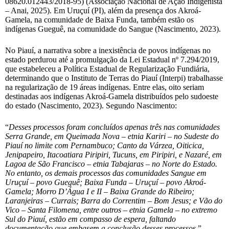
08620.012443/2018-95) (Associação Nacional de Ação Indigenista
– Anai, 2025). Em Uruçuí (PI), além da presença dos Akroá-
Gamela, na comunidade de Baixa Funda, também estão os
indígenas Gueguê, na comunidade do Sangue (Nascimento, 2023).
No Piauí, a narrativa sobre a inexistência de povos indígenas no
estado perdurou até a promulgação da Lei Estadual nº 7.294/2019,
que estabeleceu a Política Estadual de Regularização Fundiária,
determinando que o Instituto de Terras do Piauí (Interpi) trabalhasse
na regularização de 19 áreas indígenas. Entre elas, oito seriam
destinadas aos indígenas Akroá-Gamela distribuídos pelo sudoeste
do estado (Nascimento, 2023). Segundo Nascimento:
“
Desses processos foram concluídos apenas três nas comunidades
Serra Grande, em Queimada Nova – etnia Kariri – no Sudeste do
Piauí no limite com Pernambuco; Canto da Várzea, Oiticica,
Jenipapeiro, Itacoatiara Piripiri, Tucuns, em Piripiri, e Nazaré, em
Lagoa de São Francisco – etnia Tabajaras – no Norte do Estado.
No entanto, os demais processos das comunidades Sangue em
Uruçuí – povo Gueguê; Baixa Funda – Uruçuí – povo Akroá-
Gamela; Morro D’Água I e II – Baixa Grande do Ribeiro;
Laranjeiras – Currais; Barra do Correntim – Bom Jesus; e Vão do
Vico – Santa Filomena, entre outros – etnia Gamela – no extremo
Sul do Piauí, estão em compasso de espera, faltando
documentação que embasem a conclusão desses processos
.”