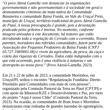
“
O povo Akroá Gamella vem denunciar às organizações
governamentais e não governamentais e à sociedade em geral o
desmatamento criminoso da mata nativa da Comunidade
Bananeira e comunidade Baixa Funda, no Vale do Uruçuí Preto,
município de Uruçuí, território tradicional do povo Akroá Gamella
do Piauí. A nossa preocupação é grande, pois a devastação
praticada pelos grileiros é imensa. No momento, conforme
imagens anexadas a este documento, há tratores que estão
derrubando toda a vegetação do Cerrado com o correntão. Nossos
parentes, moradores das referidas comunidades, fazem parte da
Associação dos Pequenos Produtores da Baixa Funda (CNPJ
03.727.198/0001-06) e vivem da agricultura, da pesca, da caça e
coleta das riquezas do Cerrados. Todos estão indignados com o
que está ocorrendo, pois é uma violência à natureza e um
desrespeito ao nosso povo.
” (Povo Akroá-Gamella, 2023)
Em 21 e 22 de julho de 2023, a comunidade Morrinhos, em
Uruçuí/PI, sediou o encontro “Regularização Fundiária: Direito
Prioritário para Comunidades com mais de cem pessoas”,
organizado pela Comissão Pastoral da Terra no Piauí (CPT/PI) e
com apoio da Misereor/KZE e Desenvolvimento e Paz, por meio
do projeto “Aqui é nosso Chão” (Comissão Pastoral da Terra,
2023). Na ocasião, as comunidades de Bom Jesus e Morrinhos
denunciaram estar rodeadas de grandes fazendas do agronegócio,