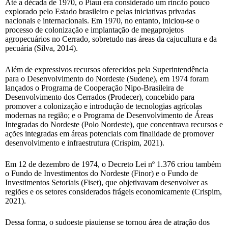
Até a década de 1970, o Piauí era considerado um rincão pouco
explorado pelo Estado brasileiro e pelas iniciativas privadas
nacionais e internacionais. Em 1970, no entanto, iniciou-se o
processo de colonização e implantação de megaprojetos
agropecuários no Cerrado, sobretudo nas áreas da cajucultura e da
pecuária (Silva, 2014).
Além de expressivos recursos oferecidos pela Superintendência
para o Desenvolvimento do Nordeste (Sudene), em 1974 foram
lançados o Programa de Cooperação Nipo-Brasileira de
Desenvolvimento dos Cerrados (Prodecer), concebido para
promover a colonização e introdução de tecnologias agrícolas
modernas na região; e o Programa de Desenvolvimento de Áreas
Integradas do Nordeste (Polo Nordeste), que concentrava recursos e
ações integradas em áreas potenciais com finalidade de promover
desenvolvimento e infraestrutura (Crispim, 2021).
Em 12 de dezembro de 1974, o Decreto Lei nº 1.376 criou também
o Fundo de Investimentos do Nordeste (Finor) e o Fundo de
Investimentos Setoriais (Fiset), que objetivavam desenvolver as
regiões e os setores considerados frágeis economicamente (Crispim,
2021).
Dessa forma, o sudoeste piauiense se tornou área de atração dos