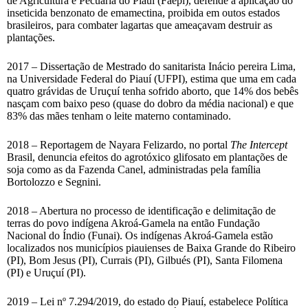
de Agricultura e Pecuária do Piauí (Faepi), defende a aplicação do
inseticida benzonato de emamectina, proibida em outos estados
brasileiros, para combater lagartas que ameaçavam destruir as
plantações.
2017 – Dissertação de Mestrado do sanitarista Inácio pereira Lima,
na Universidade Federal do Piauí (UFPI), estima que uma em cada
quatro grávidas de Uruçuí tenha sofrido aborto, que 14% dos bebês
nasçam com baixo peso (quase do dobro da média nacional) e que
83% das mães tenham o leite materno contaminado.
2018 – Reportagem de Nayara Felizardo, no portal
The Intercept
Brasil, denuncia efeitos do agrotóxico glifosato em plantações de
soja como as da Fazenda Canel, administradas pela família
Bortolozzo e Segnini.
2018 – Abertura no processo de identificação e delimitação de
terras do povo indígena Akroá-Gamela na então Fundação
Nacional do Índio (Funai). Os indígenas Akroá-Gamela estão
localizados nos municípios piauienses de Baixa Grande do Ribeiro
(PI), Bom Jesus (PI), Currais (PI), Gilbués (PI), Santa Filomena
(PI) e Uruçuí (PI).
2019 – Lei nº 7.294/2019, do estado do Piauí, estabelece Política