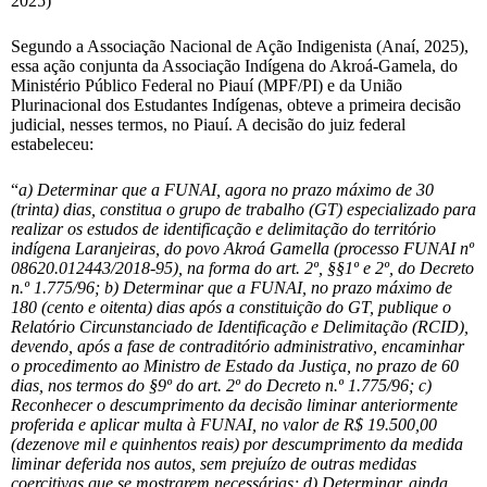
2025)
Segundo a Associação Nacional de Ação Indigenista (Anaí, 2025),
essa ação conjunta da Associação Indígena do Akroá-Gamela, do
Ministério Público Federal no Piauí (MPF/PI) e da União
Plurinacional dos Estudantes Indígenas, obteve a primeira decisão
judicial, nesses termos, no Piauí. A decisão do juiz federal
estabeleceu:
“
a) Determinar que a FUNAI, agora no prazo máximo de 30
(trinta) dias, constitua o grupo de trabalho (GT) especializado para
realizar os estudos de identificação e delimitação do território
indígena Laranjeiras, do povo Akroá Gamella (processo FUNAI nº
08620.012443/2018-95), na forma do art. 2º, §§1º e 2º, do Decreto
n.º 1.775/96; b) Determinar que a FUNAI, no prazo máximo de
180 (cento e oitenta) dias após a constituição do GT, publique o
Relatório Circunstanciado de Identificação e Delimitação (RCID),
devendo, após a fase de contraditório administrativo, encaminhar
o procedimento ao Ministro de Estado da Justiça, no prazo de 60
dias, nos termos do §9º do art. 2º do Decreto n.º 1.775/96; c)
Reconhecer o descumprimento da decisão liminar anteriormente
proferida e aplicar multa à FUNAI, no valor de R$ 19.500,00
(dezenove mil e quinhentos reais) por descumprimento da medida
liminar deferida nos autos, sem prejuízo de outras medidas
coercitivas que se mostrarem necessárias; d) Determinar, ainda,