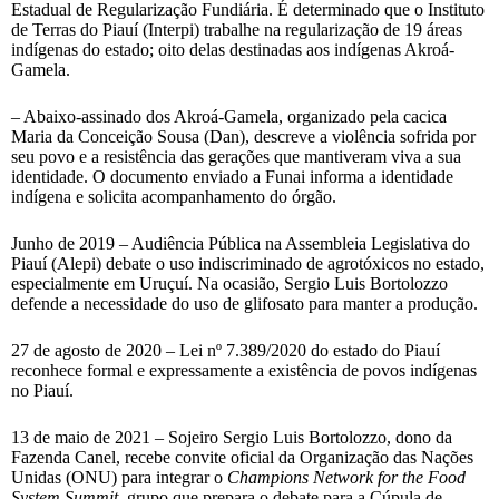
Estadual de Regularização Fundiária. É determinado que o Instituto
de Terras do Piauí (Interpi) trabalhe na regularização de 19 áreas
indígenas do estado; oito delas destinadas aos indígenas Akroá-
Gamela.
– Abaixo-assinado dos Akroá-Gamela, organizado pela cacica
Maria da Conceição Sousa (Dan), descreve a violência sofrida por
seu povo e a resistência das gerações que mantiveram viva a sua
identidade. O documento enviado a Funai informa a identidade
indígena e solicita acompanhamento do órgão.
Junho de 2019 – Audiência Pública na Assembleia Legislativa do
Piauí (Alepi) debate o uso indiscriminado de agrotóxicos no estado,
especialmente em Uruçuí. Na ocasião, Sergio Luis Bortolozzo
defende a necessidade do uso de glifosato para manter a produção.
27 de agosto de 2020 – Lei nº 7.389/2020 do estado do Piauí
reconhece formal e expressamente a existência de povos indígenas
no Piauí.
13 de maio de 2021 – Sojeiro Sergio Luis Bortolozzo, dono da
Fazenda Canel, recebe convite oficial da Organização das Nações
Unidas (ONU) para integrar o
Champions Network for the Food
System Summit,
grupo que prepara o debate para a Cúpula de