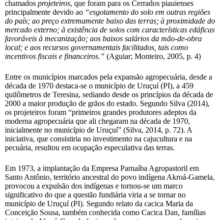
chamados
projeteiros
, que foram para os Cerrados piauienses
principalmente devido ao
“esgotamento do solo em outras regiões
do país; ao preço extremamente baixo das terras; à proximidade do
mercado externo; à existência de solos com características edáficas
favoráveis à mecanização; aos baixos salários da mão-de-obra
local; e aos recursos governamentais facilitados, tais como
incentivos fiscais e financeiros.”
(Aguiar; Monteiro, 2005, p. 4)
Entre os municípios marcados pela expansão agropecuária, desde a
década de 1970 destaca-se o município de Uruçuí (PI), a 459
quilômetros de Teresina, sediando desde os princípios da década de
2000 a maior produção de grãos do estado. Segundo Silva (2014),
os projeteiros foram “primeiros grandes produtores adeptos da
moderna agropecuária que ali chegaram na década de 1970,
inicialmente no município de Uruçuí” (Silva, 2014, p. 72). A
iniciativa, que consistiria no investimento na cajucultura e na
pecuária, resultou em ocupação especulativa das terras.
Em 1973, a implantação da Empresa Parnaíba Agropastoril em
Santo Antônio, território ancestral do povo indígena Akroá-Gamela,
provocou a expulsão dos indígenas e tornou-se um marco
significativo do que a questão fundiária viria a se tornar no
município de Uruçuí (PI). Segundo relato da cacica Maria da
Conceição Sousa, também conhecida como Cacica Dan, famílias