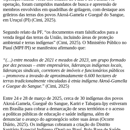
operação, foram cumpridos mandatos de busca e apreensão de
membros envolvidos em quadrilhas de grilagem, com destaque aos
grileiros das terras dos povos Akroá-Gamela e Gueguê do Sangue,
em Uruçuí (PI) (Cimi, 2025).
Segundo relato da PF, “os documentos eram falsificados para a
venda ilegal das terras da União, incluindo áreas de proteção
ambiental e terras indígenas” (Cimi, 2025). O Ministério Público no
Piauí (MPF/PI) se manifestou afirmando que:
“(…) entre meados de 2021 e meados de 2023, um grupo formado
por dez pessoas – entre empresários, lideranças indígenas locais,
lideranças sindicais, corretores de imóveis e funcionários públicos
– promoveu a invasão de aproximadamente 6.600 hectares de
terras tradicionalmente vinculadas à etnia indígena Akroá-Gamella
e Guegue do Sangue.
” (Cimi, 2025)
Entre 24 e 28 de março de 2025, cerca de 30 indígenas dos povos
Akroá-Gamela, Gueguê do Sangue, Kariri e Tabajara-Ipy estiveram
em Brasília para cobrar a demarcação de seus territórios e o acesso
a políticas públicas de educação e saúde indígena, além de
denunciar o avanço do agronegócio sobre suas áreas (Ocorre
Diário, 2025). Os indígenas cobraram a criação do Distrito
Sanitário Especial Indígena (Dsei) no Piauí, Polo Base de Saúde