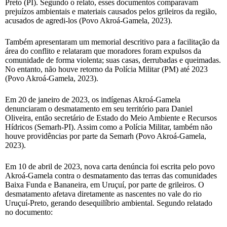
Preto (PI). Segundo o relato, esses documentos comparavam
prejuízos ambientais e materiais causados pelos grileiros da região,
acusados de agredi-los (Povo Akroá-Gamela, 2023).
Também apresentaram um memorial descritivo para a facilitação da
área do conflito e relataram que moradores foram expulsos da
comunidade de forma violenta; suas casas, derrubadas e queimadas.
No entanto, não houve retorno da Polícia Militar (PM) até 2023
(Povo Akroá-Gamela, 2023).
Em 20 de janeiro de 2023, os indígenas Akroá-Gamela
denunciaram o desmatamento em seu território para Daniel
Oliveira, então secretário de Estado do Meio Ambiente e Recursos
Hídricos (Semarh-PI). Assim como a Polícia Militar, também não
houve providências por parte da Semarh (Povo Akroá-Gamela,
2023).
Em 10 de abril de 2023, nova carta denúncia foi escrita pelo povo
Akroá-Gamela contra o desmatamento das terras das comunidades
Baixa Funda e Bananeira, em Uruçuí, por parte de grileiros. O
desmatamento afetava diretamente as nascentes no vale do rio
Uruçuí-Preto, gerando desequilíbrio ambiental. Segundo relatado
no documento: