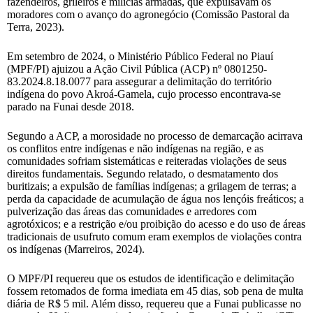
fazendeiros, grileiros e milícias armadas, que expulsavam os
moradores com o avanço do agronegócio (Comissão Pastoral da
Terra, 2023).
Em setembro de 2024, o Ministério Público Federal no Piauí
(MPF/PI) ajuizou a Ação Civil Pública (ACP) nº 0801250-
83.2024.8.18.0077 para assegurar a delimitação do território
indígena do povo Akroá-Gamela, cujo processo encontrava-se
parado na Funai desde 2018.
Segundo a ACP, a morosidade no processo de demarcação acirrava
os conflitos entre indígenas e não indígenas na região, e as
comunidades sofriam sistemáticas e reiteradas violações de seus
direitos fundamentais. Segundo relatado, o desmatamento dos
buritizais; a expulsão de famílias indígenas; a grilagem de terras; a
perda da capacidade de acumulação de água nos lençóis freáticos; a
pulverização das áreas das comunidades e arredores com
agrotóxicos; e a restrição e/ou proibição do acesso e do uso de áreas
tradicionais de usufruto comum eram exemplos de violações contra
os indígenas (Marreiros, 2024).
O MPF/PI requereu que os estudos de identificação e delimitação
fossem retomados de forma imediata em 45 dias, sob pena de multa
diária de R$ 5 mil. Além disso, requereu que a Funai publicasse no