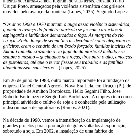
inteiras de Akroá-Gamela fugiram de suas terras, cruzando o rio
Uruçuí-Preto, ameaçados pela violência sistemática dos grileiros
movidos pelo avanço da fronteira (Lopes, 2025). Segundo Lopes:
“
Os anos 1960 e 1970 marcam o auge dessa violência sistemática,
quando o avanço da fronteira agrícola se fez com cartuchos de
espingarda e latifúndios demarcados a fogo. As margens do rio
Uruçuí-Preto, longe de serem ‘terras devolutas’ como alegavam os
grileiros, eram o cenário de um êxodo forçado: famílias inteiras de
Akroá-Gamella cruzando o rio fugindo da morte. O método era
sempre o mesmo – queimadas nas roças, tiros para o alto, ameaças
de pistoleiros, até que o terror fizesse seu trabalho e as famílias
abandonassem suas terras.”
(Lopes, 2025)
Em 26 de julho de 1988, outro marco importante foi a fundação da
empresa Canel Central Agrícola Nova Era Ltda, em Uruçuí (PI), de
propriedade de Amilton Bortolozzo, Helio Segnini Filho, Jose
Roberto Bortolozzo e Sergio Luis Bortolozzo. A empresa tem como
principal atividade o cultivo de soja e é conhecida pela utilização
indiscriminada de agrotóxicos (Ramos, 2021).
Na década de 1990, vemos a intensificação da implantação de
grandes projetos para a produção de grãos voltados à exportação,
sobretudo a soja. Em 2002, a instalação de uma fábrica de