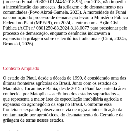
(processo Funai nº08620.012443/2018-95), em 2018, não impediu
a intensificação das ameaças, da grilagem e do desmatamento nas
comunidades (Povo Akroá-Gamela, 2023). A morosidade da Funai
na condução do processo de demarcação levou o Ministério Público
Federal no Piauí (MPF/PI), em 2024, a entrar com a Ação Civil
Pública (ACP) nº 0801250-83.2024.8.18.0077 para pressionar pelo
processo de demarcação, enquanto denúncias indicavam a
expansão da grilagem sobre os territórios tradicionais (Cimi, 2024a;
Bronoski, 2026).
Contexto Ampliado
O estado do Piauí, desde a década de 1990, é considerado uma das
últimas fronteiras agrícolas do Brasil. Junto com os estados do
Maranhão, Tocantins e Bahia, desde 2015 o Piauí faz parte da área
conhecida por Matopiba – acrônimo dos estados supracitados –,
que representa a maior área de especulação imobiliária agrícola e
expansão do agronegócio da soja no Brasil. Conforme essa
fronteira se expande, observamos via de regra a intensificação da
contaminação por agrotóxicos, do desmatamento do Cerrado e da
grilagem de terras nesses estados.