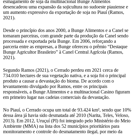
esmagamento de soja da multinacional Bunge Alimentos
desencadeou uma expansão da sojicultura no sudoeste piauiense e
um aumento expressivo da exportação de soja no Piauí (Ramos,
2021).
Desde o princípio dos anos 2000, a Bunge Alimentos e a Canel se
tornaram parceiras, com grande parte da produção da Canel sendo
processada e exportada pela Bunge. Em 2006, reforçando a
parceria entre as empresas, a Bunge ofereceu o prêmio “Destaque
Bunge Agricultor Brasileiro” à Canel Central Agrícola (Ramos,
2021).
Segundo Ramos (2021), o Cerrado perdeu em 2021 cerca de
734.010 hectares de sua vegetação nativa, e a soja foi o principal
produto a causar a devastação do bioma. De acordo com o
levantamento divulgado por Ramos, entre os principais
responsáveis, a Bunge Alimentos e a multinacional Casino figuram
em primeiro lugar nas cadeias comerciais da devastação.
No Piauí, o Cerrado ocupa um total de 93.424 km², sendo que 10%
dessa área já havia sido desmatada até 2010 (Narita, Teles, Veloso,
2013). Em 2012, Uruçuí (PI) foi integrado pelo Ministério do Meio
Ambiente (MMA) na lista dos 52 municípios prioritários para
monitoramento e controle do desmatamento ilegal, por meio da