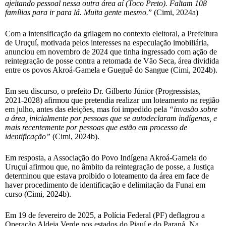
ajeitando pessoal nessa outra área aí (Toco Preto). Faltam 108
famílias para ir para lá. Muita gente mesmo.
” (Cimi, 2024a)
Com a intensificação da grilagem no contexto eleitoral, a Prefeitura
de Uruçuí, motivada pelos interesses na especulação imobiliária,
anunciou em novembro de 2024 que tinha ingressado com ação de
reintegração de posse contra a retomada de Vão Seca, área dividida
entre os povos Akroá-Gamela e Gueguê do Sangue (Cimi, 2024b).
Em seu discurso, o prefeito Dr. Gilberto Júnior (Progressistas,
2021-2028) afirmou que pretendia realizar um loteamento na região
em julho, antes das eleições, mas foi impedido pela
“invasão sobre
a área, inicialmente por pessoas que se autodeclaram indígenas, e
mais recentemente por pessoas que estão em processo de
identificação”
(Cimi, 2024b).
Em resposta, a Associação do Povo Indígena Akroá-Gamela do
Uruçuí afirmou que, no âmbito da reintegração de posse, a Justiça
determinou que estava proibido o loteamento da área em face de
haver procedimento de identificação e delimitação da Funai em
curso (Cimi, 2024b).
Em 19 de fevereiro de 2025, a Polícia Federal (PF) deflagrou a
Operação Aldeia Verde nos estados do Piauí e do Paraná. Na