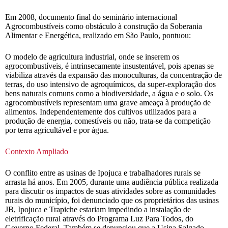
Em 2008, documento final do seminário internacional
Agrocombustíveis como obstáculo à construção da Soberania
Alimentar e Energética, realizado em São Paulo, pontuou:
O modelo de agricultura industrial, onde se inserem os
agrocombustíveis, é intrinsecamente insustentável, pois apenas se
viabiliza através da expansão das monoculturas, da concentração de
terras, do uso intensivo de agroquímicos, da super-exploração dos
bens naturais comuns como a biodiversidade, a água e o solo. Os
agrocombustíveis representam uma grave ameaça à produção de
alimentos. Independentemente dos cultivos utilizados para a
produção de energia, comestíveis ou não, trata-se da competição
por terra agricultável e por água.
Contexto Ampliado
O conflito entre as usinas de Ipojuca e trabalhadores rurais se
arrasta há anos. Em 2005, durante uma audiência pública realizada
para discutir os impactos de suas atividades sobre as comunidades
rurais do município, foi denunciado que os proprietários das usinas
JB, Ipojuca e Trapiche estariam impedindo a instalação de
eletrificação rural através do Programa Luz Para Todos, do
Governo Federal. Também se denunciou que a Usina Salgado