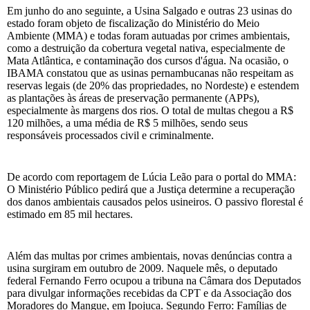
Em junho do ano seguinte, a Usina Salgado e outras 23 usinas do
estado foram objeto de fiscalização do Ministério do Meio
Ambiente (MMA) e todas foram autuadas por crimes ambientais,
como a destruição da cobertura vegetal nativa, especialmente de
Mata Atlântica, e contaminação dos cursos d'água. Na ocasião, o
IBAMA constatou que as usinas pernambucanas não respeitam as
reservas legais (de 20% das propriedades, no Nordeste) e estendem
as plantações às áreas de preservação permanente (APPs),
especialmente às margens dos rios. O total de multas chegou a R$
120 milhões, a uma média de R$ 5 milhões, sendo seus
responsáveis processados civil e criminalmente.
De acordo com reportagem de Lúcia Leão para o portal do MMA:
O Ministério Público pedirá que a Justiça determine a recuperação
dos danos ambientais causados pelos usineiros. O passivo florestal é
estimado em 85 mil hectares.
Além das multas por crimes ambientais, novas denúncias contra a
usina surgiram em outubro de 2009. Naquele mês, o deputado
federal Fernando Ferro ocupou a tribuna na Câmara dos Deputados
para divulgar informações recebidas da CPT e da Associação dos
Moradores do Mangue, em Ipojuca. Segundo Ferro: Famílias de