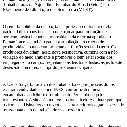
Trabalhadoras na Agricultura Familiar do Brasil (Fetraf) e o
Movimento de Libertação dos Sem Terra (MLST).
O sentido político da ocupação era protestar contra o modelo
nacional de expansão da cana-de-açúcar para produção de
agrocombustível, contra a morosidade da reforma agrária em
Pernambuco, e também pautar a ampliação do critério de
produtividade para o cumprimento da função social da terra. Os
produtores deveriam, nesta nova perspectiva, cumprir com a não
violação do meio ambiente e promover o bem estar social dos
empregados no campo, respeitando as leis trabalhistas, aspecto este
destacado como não cumprido pela usina ocupada.
A Usina Salgado foi alvo dos trabalhadores porque seus donos
estariam endividados com o INSS, conforme denúncia
encaminhada ao Ministério Público de Pernambuco pelos
manifestantes. A situação motivou os trabalhadores a lutar para que
as terras da Usina fossem revertidas para a reforma agrária, servindo
ao assentamento de trabalhadores e posseiros.
O grande problema colocado com a priorização do cultivo de cana-