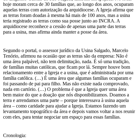
hoje moram cerca de 30 famílias que, ao longo dos anos, ocuparam
aquelas terras com autorização da arquidiocese. A Igreja afirma que
as terras foram doadas à mesma há mais de 100 anos, mas a usina
teria registrado as terras como sua posse junto ao INCRA. A
arquidiocese reconhece a cessão de apenas uma parte das terras
para a usina, mas afirma ainda manter a posse da área.
Segundo o portal, o assessor jurídico da Usina Salgado, Marcelo
Tenório, afirmou na ocasião que as terras são da empresa: Não é
uma área palpável, não tem delimitação, nada. É só uma tradição,
de famílias muitas católicas, que ficam por lá. Sempre houve bom
relacionamento entre a Igreja e a usina, que é administrada por uma
família católica. (…) É uma área que algumas famílias ocuparam e
foi passando de pai para filho. Mas não existe nada comprovado,
nada em cartório. (…) O problema é que a Igreja quer uma área
bem maior do que a doação que nós disponibilizamos. Doamos a
terra e arrendamos uma parte – porque interessava à usina aquela
área – como caridade para ajudar a Igreja. Estamos fazendo um
levantamento topográfico da área e depois vamos voltar a nos reunir
com eles, para tentar negociar um espaço para essas famílias.
Cronologia: