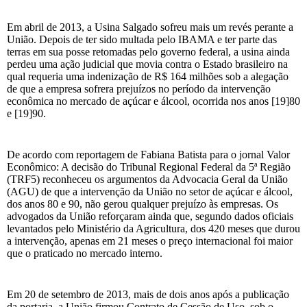
Em abril de 2013, a Usina Salgado sofreu mais um revés perante a
União. Depois de ter sido multada pelo IBAMA e ter parte das
terras em sua posse retomadas pelo governo federal, a usina ainda
perdeu uma ação judicial que movia contra o Estado brasileiro na
qual requeria uma indenização de R$ 164 milhões sob a alegação
de que a empresa sofrera prejuízos no período da intervenção
econômica no mercado de açúcar e álcool, ocorrida nos anos [19]80
e [19]90.
De acordo com reportagem de Fabiana Batista para o jornal Valor
Econômico: A decisão do Tribunal Regional Federal da 5ª Região
(TRF5) reconheceu os argumentos da Advocacia Geral da União
(AGU) de que a intervenção da União no setor de açúcar e álcool,
dos anos 80 e 90, não gerou qualquer prejuízo às empresas. Os
advogados da União reforçaram ainda que, segundo dados oficiais
levantados pelo Ministério da Agricultura, dos 420 meses que durou
a intervenção, apenas em 21 meses o preço internacional foi maior
que o praticado no mercado interno.
Em 20 de setembro de 2013, mais de dois anos após a publicação
da portaria, a União firmou Contrato de Cessão de Uso, sob o