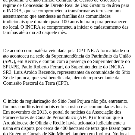
regime de Concessão de Direito Real de Uso Gratuito da área para
o INCRA, que se comprometeu a transformar as terras em um
assentamento que atendesse as famílias das comunidades
tradicionais que durante quase 100 anos lutaram para permanecer
no local. O INCRA se comprometeu a iniciar o cadastramento das
famílias até o dia 30 daquele mês.
De acordo com matéria veiculada pela CPT NE: A formalidade do
ato aconteceu na sede da Superintendência do Patrimônio da União
(SPU), em Recife, e contou com a presença do Superintendente do
SPU/PE, Paulo Roberto Ferrari, do Superintendente do INCRA
SR3, Luiz Aroldo Rezende, representantes da comunidade do Sítio
Zé de Ipojuca, que será beneficiada, além de representante da
Comissão Pastoral da Terra (CPT).
O início da regularização do Sitio José Pojuca não pôs, entretanto,
fim nos conflitos territoriais entre a usina e as comunidades locais.
Em novembro de 2013, o portal de notícias da Associação dos
Fornecedores de Cana de Pernambuco (AFCP) informou que a
Arquidiocese de Olinda e Recife havia acionado judicialmente a
usina em disputa por cerca de 400 hectares de terra que fazem parte
do Engenho Currais de São Miguel, também em Ipojuca. No local