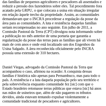
das famílias de pequenos agricultores e pescadores ali assentados e
reduzir a pressão dos fazendeiros sobre eles. Tal procedimento fora
acatado pela GRPU, o que colocara a usina em situação irregular
em relação àquele trecho da propriedade. Assim, as comunidades
demandavam que o INCRA procedesse a regulação da posse da
área para as comunidades. A luta e resistência daquelas famílias
seriam recompensadas no ano seguinte. Em julho de 2011, a
Comissão Pastoral da Terra (CPT) divulgou nota informando sobre
a publicação no mês anterior de uma portaria que garantia a
regularização da posse das terras para as famílias que ali vivem há
mais de cem anos e onde está localizado um dos Engenhos da
Usina Salgado. A área reconhecida oficialmente pelo INCRA
possuía uma extensão de 310 hectares.
Daniel Viegas, advogado da Comissão Pastoral da Terra que
acompanhou o caso, afirmou na ocasião: A conquista dessas
famílias é histórica não apenas para Pernambuco, mas para todo o
país. A resistência e a luta daquela população pelo seu território e
pela sobrevivência enquanto comunidade fez [sic] com que o
Estado brasileiro retomasse terras públicas que estava [sic] há anos
nas mãos de usineiros que, além de não pagarem os tributos
devidos, ainda estavam tentando expulsar violentamente a
comunidade tradicional de pescadores e agricultores.