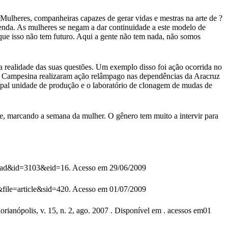
 Mulheres, companheiras capazes de gerar vidas e mestras na arte de ?
 renda. As mulheres se negam a dar continuidade a este modelo de
que isso não tem futuro. Aqui a gente não tem nada, não somos
a realidade das suas questões. Um exemplo disso foi ação ocorrida no
ia Campesina realizaram ação relâmpago nas dependências da Aracruz
cipal unidade de produção e o laboratório de clonagem de mudas de
e, marcando a semana da mulher. O gênero tem muito a intervir para
read&id=3103&eid=16. Acesso em 29/06/2009
file=article&sid=420. Acesso em 01/07/2009
ianópolis, v. 15, n. 2, ago. 2007 . Disponível em . acessos em01