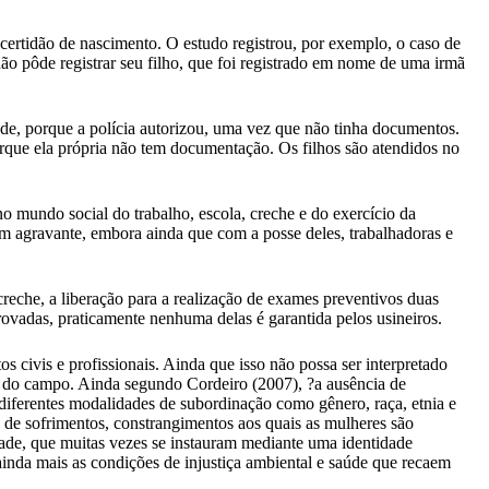
ertidão de nascimento. O estudo registrou, por exemplo, o caso de
ão pôde registrar seu filho, que foi registrado em nome de uma irmã
de, porque a polícia autorizou, uma vez que não tinha documentos.
orque ela própria não tem documentação. Os filhos são atendidos no
 mundo social do trabalho, escola, creche e do exercício da
um agravante, embora ainda que com a posse deles, trabalhadoras e
creche, a liberação para a realização de exames preventivos duas
rovadas, praticamente nenhuma delas é garantida pelos usineiros.
ivis e profissionais. Ainda que isso não possa ser interpretado
l do campo. Ainda segundo Cordeiro (2007), ?a ausência de
diferentes modalidades de subordinação como gênero, raça, etnia e
e de sofrimentos, constrangimentos aos quais as mulheres são
ade, que muitas vezes se instauram mediante uma identidade
inda mais as condições de injustiça ambiental e saúde que recaem