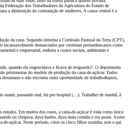
fetam as suas vidas, tanto na esfera pública quanto privada.
a da Federação dos Trabalhadores da Agricultura do Estado de
ra a diminuição da contratação de mulheres. A causa central é a
dução da cana. Segundo informa a Comissão Pastoral da Terra (CPT),
ndo incansavelmente denunciados por cientistas pernambucanos como
amental e empresarial, embora a custos sociais, ambientais e
mãe, quando ela engravidava e ficava de resguardo?. O depoimento
ão prisioneiras do modelo de produção da cana-de-açúcar. Todos
ho desumano e não encontra outra oportunidade de trabalho&quot;,
io assim, passando mal, fui pro hospital (…). Trabalhei de manhã, à
s estudos. Em muitos dos casos, a cana-de-açúcar é vista como única
Quando eu chegava, dava banho, dava mais comida e era assim. Assim
-de-açúcar. Neste período, criou os cinco filhos sozinha, sem o pai