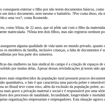
 conseguem enterrar o filho por não terem documentos básicos, como c
em um único documento, nem mesmo o batistério. ?Por conta disso, ela n
médico uma vez?, conta Rosineide.
s, como Sônia, de 22 anos, que só pôde sair com o filho da maternida
rmente matriculada. ?Sônia tem dois filhos, mas não registrou nenhum p
 assegurem alguma qualidade de vida tanto no mundo privado, quanto no
os os membros da família, inclusive crianças, a falta de documentos é 
lhistas por boa parte dos usineiros.
icas das mulheres na luta sindical do campo é a criação de espaços de 
sofrido por muitas delas. Apesar dessas reivindicações já terem sido ap
ores mais empobrecidos da população rural possuem poucos documentos c
o quantitativa, o fato é que caracteriza uma parcela pobre e miseráve
a no Brasil teve como eixo, além da exclusão da população pobre, as 
na mais grave a privação material e social e é responsável por uma séri
es dos processos de natalidade, fecundidade, longevidade e mortalid
prias organizações empresariais e empregadores. Esta situação agrava a