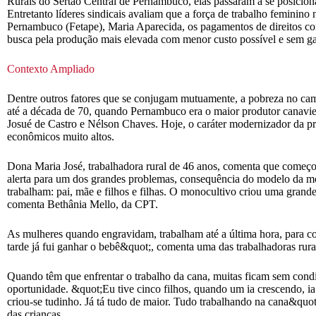
Rurais do Sertão Central de Pernambuco, elas passaram a se posicionar
Entretanto líderes sindicais avaliam que a força de trabalho feminin
Pernambuco (Fetape), Maria Aparecida, os pagamentos de direitos com
busca pela produção mais elevada com menor custo possível e sem garan
Contexto Ampliado
Dentre outros fatores que se conjugam mutuamente, a pobreza no ca
até a década de 70, quando Pernambuco era o maior produtor canavi
Josué de Castro e Nélson Chaves. Hoje, o caráter modernizador da pro
econômicos muito altos.
Dona Maria José, trabalhadora rural de 46 anos, comenta que começ
alerta para um dos grandes problemas, consequência do modelo da m
trabalham: pai, mãe e filhos e filhas. O monocultivo criou uma gran
comenta Bethânia Mello, da CPT.
As mulheres quando engravidam, trabalham até a última hora, para con
tarde já fui ganhar o bebê&quot;, comenta uma das trabalhadoras rur
Quando têm que enfrentar o trabalho da cana, muitas ficam sem condi
oportunidade. &quot;Eu tive cinco filhos, quando um ia crescendo, 
criou-se tudinho. Já tá tudo de maior. Tudo trabalhando na cana&quot
das crianças.