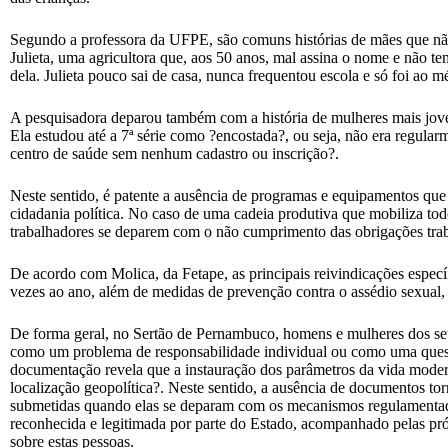
Segundo a professora da UFPE, são comuns histórias de mães que não
Julieta, uma agricultora que, aos 50 anos, mal assina o nome e não t
dela. Julieta pouco sai de casa, nunca frequentou escola e só foi ao 
A pesquisadora deparou também com a história de mulheres mais joven
Ela estudou até a 7ª série como ?encostada?, ou seja, não era regula
centro de saúde sem nenhum cadastro ou inscrição?.
Neste sentido, é patente a ausência de programas e equipamentos que
cidadania política. No caso de uma cadeia produtiva que mobiliza tod
trabalhadores se deparem com o não cumprimento das obrigações traba
De acordo com Molica, da Fetape, as principais reivindicações específ
vezes ao ano, além de medidas de prevenção contra o assédio sexual, 
De forma geral, no Sertão de Pernambuco, homens e mulheres dos set
como um problema de responsabilidade individual ou como uma questã
documentação revela que a instauração dos parâmetros da vida modern
localização geopolítica?. Neste sentido, a ausência de documentos tor
submetidas quando elas se deparam com os mecanismos regulamentador
reconhecida e legitimada por parte do Estado, acompanhado pelas pró
sobre estas pessoas.