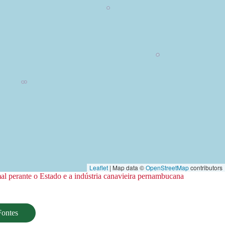
Leaflet
| Map data ©
OpenStreetMap
contributors
al perante o Estado e a indústria canavieira pernambucana
Fontes