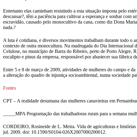
Entretanto elas caminham resistindo a esta situação imposta pelo est
descansar?, têm a paciência para cultivar a esperança e sonhar com um
escravidão, causado pelo monocultivo da cana, como diz Dona Maria J
nada.?
A luta é cotidiana, e diversos movimentos trabalham durante todo o a
contexto de outra monocultura. Na madrugada do Dia Internacional d
Celulose, no município de Barra do Ribeiro, perto de Porto Alegre, 
eucalipto e pinus da empresa, responsável por abastecer sua fábrica d
Entre 5 e 8 de março de 2009, atividades de mulheres do campo e da
a alteração do quadro de injustiça socioambiental, numa sociedade p
Fontes
CPT – A realidade desumana das mulheres canavieiras em Pernamb
_____MPA Programação das trabalhadoras rurais para a semana mul
CORDEIRO, Rosineide de L. Meira. Vida de agricultoras e histórias 
jul. 2009. doi: 10.1590/S0104-026X2007000200012.