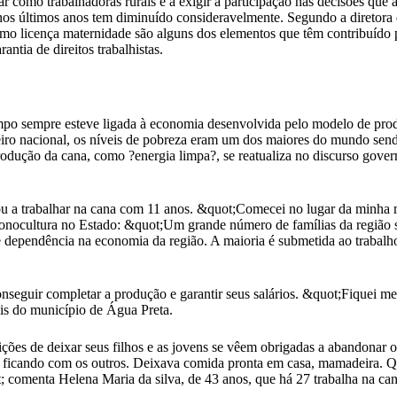
 como trabalhadoras rurais e a exigir a participação nas decisões que a
o nos últimos anos tem diminuído consideravelmente. Segundo a diretor
o licença maternidade são alguns dos elementos que têm contribuído pa
tia de direitos trabalhistas.
mpo sempre esteve ligada à economia desenvolvida pelo modelo de pro
eiro nacional, os níveis de pobreza eram um dos maiores do mundo se
dução da cana, como ?energia limpa?, se reatualiza no discurso govern
ou a trabalhar na cana com 11 anos. &quot;Comecei no lugar da minha 
onocultura no Estado: &quot;Um grande número de famílias da região s
de dependência na economia da região. A maioria é submetida ao trabal
seguir completar a produção e garantir seus salários. &quot;Fiquei me
ais do município de Água Preta.
ções de deixar seus filhos e as jovens se vêem obrigadas a abandonar o
ia ficando com os outros. Deixava comida pronta em casa, mamadeira. 
; comenta Helena Maria da silva, de 43 anos, que há 27 trabalha na cana