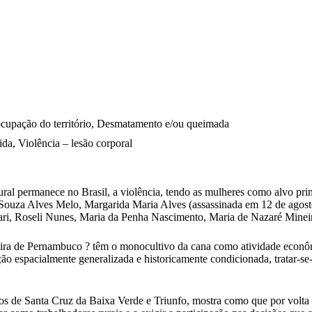
 ocupação do território, Desmatamento e/ou queimada
da, Violência – lesão corporal
tural permanece no Brasil, a violência, tendo as mulheres como alvo p
 de Souza Alves Melo, Margarida Maria Alves (assassinada em 12 de agost
ari, Roseli Nunes, Maria da Penha Nascimento, Maria de Nazaré Minei
eira de Pernambuco ? têm o monocultivo da cana como atividade econô
ção espacialmente generalizada e historicamente condicionada, tratar-se
os de Santa Cruz da Baixa Verde e Triunfo, mostra como que por volta