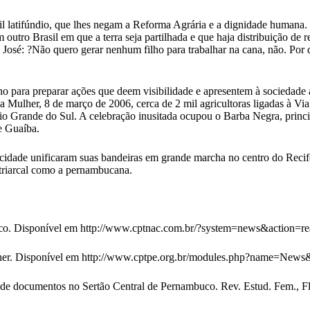
éril latifúndio, que lhes negam a Reforma Agrária e a dignidade humana.
 outro Brasil em que a terra seja partilhada e que haja distribuição de
osé: ?Não quero gerar nenhum filho para trabalhar na cana, não. Por 
no para preparar ações que deem visibilidade e apresentem à sociedade 
a Mulher, 8 de março de 2006, cerca de 2 mil agricultoras ligadas à V
Rio Grande do Sul. A celebração inusitada ocupou o Barba Negra, prin
e Guaíba.
 cidade unificaram suas bandeiras em grande marcha no centro do Recif
atriarcal como a pernambucana.
uco. Disponível em http://www.cptnac.com.br/?system=news&action=
her. Disponível em http://www.cptpe.org.br/modules.php?name=News&
de documentos no Sertão Central de Pernambuco. Rev. Estud. Fem., Flor