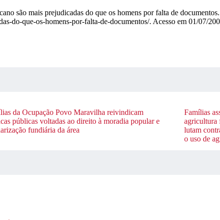
ucano são mais prejudicadas do que os homens por falta de documento
adas-do-que-os-homens-por-falta-de-documentos/. Acesso em 01/07/20
lias da Ocupação Povo Maravilha reivindicam
Famílias as
icas públicas voltadas ao direito à moradia popular e
agricultura
arização fundiária da área
lutam contr
o uso de a