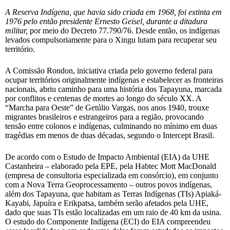
A Reserva Indígena, que havia sido criada em 1968, foi extinta em
1976 pelo então presidente Ernesto Geisel, durante a
ditadura
militar
,
por meio do Decreto 77.790/76. Desde então, os indígenas
levados compulsoriamente para o Xingu lutam para recuperar seu
território.
A Comissão Rondon, iniciativa criada pelo governo federal para
ocupar territórios originalmente indígenas e estabelecer as fronteiras
nacionais, abriu caminho para uma história dos Tapayuna, marcada
por conflitos e centenas de mortes ao longo do século XX. A
“Marcha para Oeste” de Getúlio Vargas, nos anos 1940, trouxe
migrantes brasileiros e estrangeiros para a região, provocando
tensão entre colonos e indígenas, culminando no mínimo em duas
tragédias em menos de duas décadas, segundo o Intercept Brasil.
De acordo com o Estudo de Impacto Ambiental (EIA) da UHE
Castanheira – elaborado pela EPE, pela Habtec Mott MacDonald
(empresa de consultoria especializada em consórcio), em conjunto
com a Nova Terra Geoprocessamento – outros povos indígenas,
além dos Tapayuna, que habitam as Terras Indígenas (TIs) Apiaká-
Kayabi, Japuíra e Erikpatsa, também serão afetados pela UHE,
dado que suas TIs estão localizadas em um raio de 40 km da usina.
O estudo do Componente Indígena (ECI) do EIA compreendeu