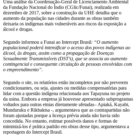
Uma análise da Coordenação-Geral de Licenciamento Ambiental
da Fundação Nacional do Índio (CGlic/Funai), realizada em
dezembro de 2017, sobre a construção da UHE detalha que o
aumento da população nas cidades durante as obras também
deixaria os indígenas mais vulneráveis aos riscos da exposição a
álcool e drogas.
Segundo informou a Funai ao Intercept Brasil
: “O aumento
populacional poderá intensificar o acesso dos povos indígenas ao
álcool, às drogas, assim como a propagação de Doenças
Sexualmente Transmissíveis (DST’s), que se associa ao aumento
contingencial e consequente circulação de pessoas envolvidas com
o empreendimento”.
Segundo o site, os relatórios estão incompletos por não preverem
condicionantes, ou seja, ajustes ou medidas compensatórias para
lidar com a questão indígena relacionada aos Tapayuna no projeto
da usina. Embora a empresa já houvesse apresentado subprogramas
voltados para outras etnias diretamente afetadas– Apiaká, Kayabi,
Munduruku e Rikbaktsa -, argumentava que as contrapartidas não
foram ajustadas porque a licença prévia ainda não havia sido
concedida. No entanto, estimar possíveis danos e formas de
minimizá-los é prática padrão em obras desse tipo, argumentava a
reportagem do Intercept Brasil.