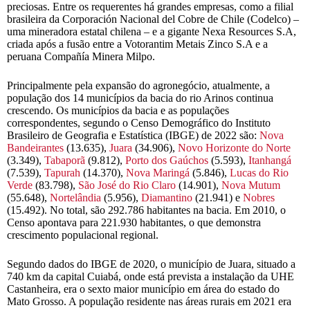
preciosas. Entre os requerentes há grandes empresas, como a filial
brasileira da Corporación Nacional del Cobre de Chile (Codelco) –
uma mineradora estatal chilena – e a gigante Nexa Resources S.A,
criada após a fusão entre a Votorantim Metais Zinco S.A e a
peruana Compañía Minera Milpo.
Principalmente pela expansão do agronegócio, atualmente, a
população dos 14 municípios da bacia do rio Arinos continua
crescendo. Os municípios da bacia e as populações
correspondentes, segundo o Censo Demográfico do Instituto
Brasileiro de Geografia e Estatística (IBGE) de 2022 são:
Nova
Bandeirantes
(13.635),
Juara
(34.906),
Novo Horizonte do Norte
(3.349),
Tabaporã
(9.812),
Porto dos Gaúchos
(5.593),
Itanhangá
(7.539),
Tapurah
(14.370),
Nova Maringá
(5.846),
Lucas do Rio
Verde
(83.798),
São José do Rio Claro
(14.901),
Nova Mutum
(55.648),
Nortelândia
(5.956),
Diamantino
(21.941) e
Nobres
(15.492). No total, são 292.786 habitantes na bacia. Em 2010, o
Censo apontava para 221.930 habitantes, o que demonstra
crescimento populacional regional.
Segundo dados do IBGE de 2020, o município de Juara, situado a
740 km da capital Cuiabá, onde está prevista a instalação da UHE
Castanheira, era o sexto maior município em área do estado do
Mato Grosso. A população residente nas áreas rurais em 2021 era