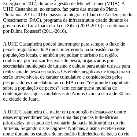
Energia em 2017, durante a gestão de Michel Temer (MDB). A
UHE Castanheira, no entanto, faz parte das metas do Plano
Plurianual 2016-2019 e passou a integrar o Plano de Aceleração do
Crescimento (PAC), programa de infraestrutura criado durante os
governos de Luiz Inácio Lula da Silva (2003-2010) e continuado
por Dilma Rousseff (2011-2016).
A UHE Castanheira poderá interromper para sempre o fluxo de
peixes migratórios do Arinos, interferindo na subsistência de
populações locais, e também prejudicar o turismo na região,
conhecida por realizar festivais de pesca, organizados por
secretariais municipais de turismo e cultura para atrair turistas para
realização de pesca esportiva. Os efeitos negativos de longo prazo
serão irreversíveis, de caráter cumulativo e considerados pelos
pesquisadores que elaboraram o EIA como “de grande magnitude
sobre a população de peixes”, sem contar que a muralha de
contenção das águas caudalosas do Arinos ficará a cerca de 30 km
da cidade de Juara.
A UHE Castanheira é a maior em proporção e destaca-se dentre
esses empreendimentos, sendo uma das poucas hidrelétricas
priorizadas no estudo de inventário da bacia hidrográfica do rio
Juruena. Segundo o site Digorest Notícias, a usina recebeu esse
nome durante os estudos de inventário hidrelétrico da bacia do rio