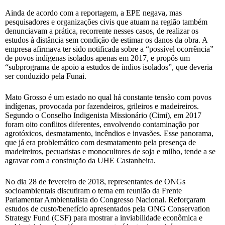
Ainda de acordo com a reportagem, a EPE negava, mas
pesquisadores e organizações civis que atuam na região também
denunciavam a prática, recorrente nesses casos, de realizar os
estudos à distância sem condição de estimar os danos da obra. A
empresa afirmava ter sido notificada sobre a “possível ocorrência”
de povos indígenas isolados apenas em 2017, e propôs um
“subprograma de apoio a estudos de índios isolados”, que deveria
ser conduzido pela Funai.
Mato Grosso é um estado no qual há constante tensão com povos
indígenas, provocada por fazendeiros, grileiros e madeireiros.
Segundo o Conselho Indigenista Missionário (Cimi), em 2017
foram oito conflitos diferentes, envolvendo contaminação por
agrotóxicos, desmatamento, incêndios e invasões. Esse panorama,
que já era problemático com desmatamento pela presença de
madeireiros, pecuaristas e monocultores de soja e milho, tende a se
agravar com a construção da UHE Castanheira.
No dia 28 de fevereiro de 2018, representantes de ONGs
socioambientais discutiram o tema em reunião da Frente
Parlamentar Ambientalista do Congresso Nacional. Reforçaram
estudos de custo/benefício apresentados pela ONG Conservation
Strategy Fund (CSF) para mostrar a inviabilidade econômica e