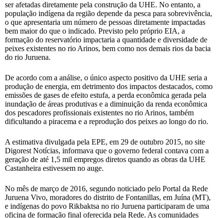
ser afetadas diretamente pela construção da UHE. No entanto, a
população indígena da região depende da pesca para sobrevivência,
o que apresentaria um número de pessoas diretamente impactadas
bem maior do que o indicado. Previsto pelo próprio EIA, a
formação do reservatório impactaria a quantidade e diversidade de
peixes existentes no rio Arinos, bem como nos demais rios da bacia
do rio Juruena.
De acordo com a análise, o único aspecto positivo da UHE seria a
produção de energia, em detrimento dos impactos destacados, como
emissões de gases de efeito estufa, a perda econômica gerada pela
inundação de áreas produtivas e a diminuição da renda econômica
dos pescadores profissionais existentes no rio Arinos, também
dificultando a piracema e a reprodução dos peixes ao longo do rio.
A estimativa divulgada pela EPE, em 29 de outubro 2015, no site
Digorest Notícias, informava que o governo federal contava com a
geração de até 1,5 mil empregos diretos quando as obras da UHE
Castanheira estivessem no auge.
No mês de março de 2016, segundo noticiado pelo Portal da Rede
Juruena Vivo, moradores do distrito de Fontanillas, em Juína (MT),
e indígenas do povo Rikbaktsa no rio Juruena participaram de uma
oficina de formação final oferecida pela Rede. As comunidades