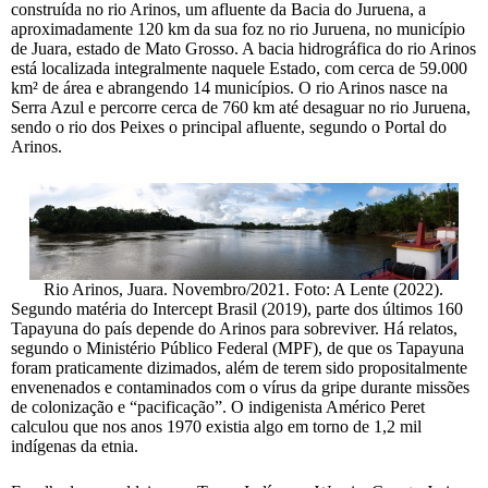
construída no rio Arinos, um afluente da Bacia do Juruena, a
aproximadamente 120 km da sua foz no rio Juruena, no município
de Juara, estado de Mato Grosso. A bacia hidrográfica do rio Arinos
está localizada integralmente naquele Estado, com cerca de 59.000
km² de área e abrangendo 14 municípios. O rio Arinos nasce na
Serra Azul e percorre cerca de 760 km até desaguar no rio Juruena,
sendo o rio dos Peixes o principal afluente, segundo o Portal do
Arinos.
Rio Arinos, Juara. Novembro/2021. Foto: A Lente (2022).
Segundo matéria do Intercept Brasil (2019), parte dos últimos 160
Tapayuna do país depende do Arinos para sobreviver. Há relatos,
segundo o Ministério Público Federal (MPF), de que os Tapayuna
foram praticamente dizimados, além de terem sido propositalmente
envenenados e contaminados com o vírus da gripe durante missões
de colonização e “pacificação”. O indigenista Américo Peret
calculou que nos anos 1970 existia algo em torno de 1,2 mil
indígenas da etnia.