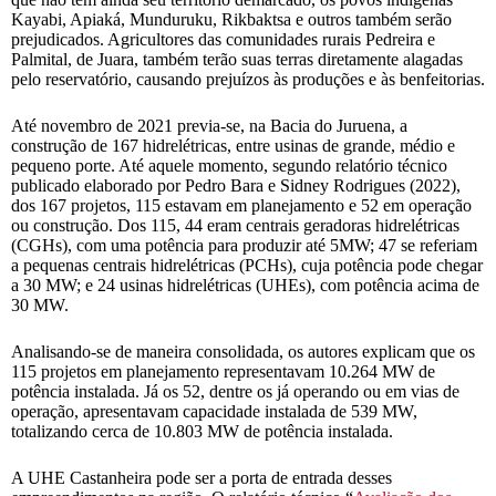
Kayabi, Apiaká, Munduruku, Rikbaktsa e outros também serão
prejudicados. Agricultores das comunidades rurais Pedreira e
Palmital, de Juara, também terão suas terras diretamente alagadas
pelo reservatório, causando prejuízos às produções e às benfeitorias.
Até novembro de 2021 previa-se, na Bacia do Juruena, a
construção de 167 hidrelétricas, entre usinas de grande, médio e
pequeno porte. Até aquele momento, segundo relatório técnico
publicado elaborado por Pedro Bara e Sidney Rodrigues (2022),
dos 167 projetos, 115 estavam em planejamento e 52 em operação
ou construção. Dos 115, 44 eram centrais geradoras hidrelétricas
(CGHs), com uma potência para produzir até 5MW; 47 se referiam
a pequenas centrais hidrelétricas (PCHs), cuja potência pode chegar
a 30 MW; e 24 usinas hidrelétricas (UHEs), com potência acima de
30 MW.
Analisando-se de maneira consolidada, os autores explicam que os
115 projetos em planejamento representavam 10.264 MW de
potência instalada. Já os 52, dentre os já operando ou em vias de
operação, apresentavam capacidade instalada de 539 MW,
totalizando cerca de 10.803 MW de potência instalada.
A UHE Castanheira pode ser a porta de entrada desses