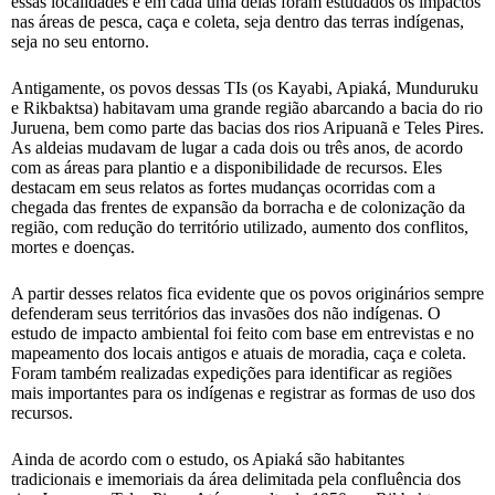
essas localidades e em cada uma delas foram estudados os impactos
nas áreas de pesca, caça e coleta, seja dentro das terras indígenas,
seja no seu entorno.
Antigamente, os povos dessas TIs (os Kayabi, Apiaká, Munduruku
e Rikbaktsa) habitavam uma grande região abarcando a bacia do rio
Juruena, bem como parte das bacias dos rios Aripuanã e Teles Pires.
As aldeias mudavam de lugar a cada dois ou três anos, de acordo
com as áreas para plantio e a disponibilidade de recursos. Eles
destacam em seus relatos as fortes mudanças ocorridas com a
chegada das frentes de expansão da borracha e de colonização da
região, com redução do território utilizado, aumento dos conflitos,
mortes e doenças.
A partir desses relatos fica evidente que os povos originários sempre
defenderam seus territórios das invasões dos não indígenas. O
estudo de impacto ambiental foi feito com base em entrevistas e no
mapeamento dos locais antigos e atuais de moradia, caça e coleta.
Foram também realizadas expedições para identificar as regiões
mais importantes para os indígenas e registrar as formas de uso dos
recursos.
Ainda de acordo com o estudo, os Apiaká são habitantes
tradicionais e imemoriais da área delimitada pela confluência dos