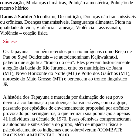
conservação, Mudanças climáticas, Poluição atmosférica, Poluição de
recurso hídrico
Danos à Saúde:
Alcoolismo, Desnutrição, Doenças não transmissíveis
ou crônicas, Doenças transmissíveis, Insegurança alimentar, Piora na
qualidade de vida, Violência – ameaça, Violência – assassinato,
Violência – coação física
Síntese
Os Tapayuna – também referidos por não indígenas como Beiço de
Pau ou Suyá Ocidentais – se autodenominam Kajkwakratxi,
palavra que significa “tronco do céu”. Eles povoam historicamente
a região da bacia do Rio Juruena, entre os municípios de Juara
(MT), Novo Horizonte do Norte (MT) e Porto dos Gaúchos (MT),
noroeste do Mato Grosso (MT) e pertencem ao tronco linguístico
Jê.
A história dos Tapayuna é marcada por dizimação do seu povo
devido à contaminação por doenças transmissíveis, como a gripe,
passando por episódios de envenenamento proposital por arsênico
provocado por seringueiros, o que reduziu sua população a apenas
41 indivíduos na década de 1970. Essas ofensivas comprometeram
a autonomia e subsistência do grupo, além de impactar física e
psicologicamente os indígenas que sobreviveram (COMBATE
RACISMO AMBIENTAL, 2018).