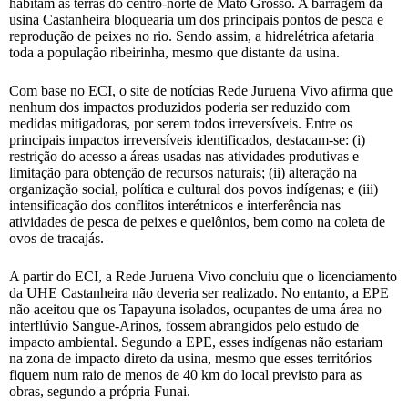
habitam as terras do centro-norte de Mato Grosso. A barragem da
usina Castanheira bloquearia um dos principais pontos de pesca e
reprodução de peixes no rio. Sendo assim, a hidrelétrica afetaria
toda a população ribeirinha, mesmo que distante da usina.
Com base no ECI, o site de notícias Rede Juruena Vivo afirma que
nenhum dos impactos produzidos poderia ser reduzido com
medidas mitigadoras, por serem todos irreversíveis. Entre os
principais impactos irreversíveis identificados, destacam-se: (i)
restrição do acesso a áreas usadas nas atividades produtivas e
limitação para obtenção de recursos naturais; (ii) alteração na
organização social, política e cultural dos povos indígenas; e (iii)
intensificação dos conflitos interétnicos e interferência nas
atividades de pesca de peixes e quelônios, bem como na coleta de
ovos de tracajás.
A partir do ECI, a Rede Juruena Vivo concluiu que o licenciamento
da UHE Castanheira não deveria ser realizado. No entanto, a EPE
não aceitou que os Tapayuna isolados, ocupantes de uma área no
interflúvio Sangue-Arinos, fossem abrangidos pelo estudo de
impacto ambiental. Segundo a EPE, esses indígenas não estariam
na zona de impacto direto da usina, mesmo que esses territórios
fiquem num raio de menos de 40 km do local previsto para as
obras, segundo a própria Funai.