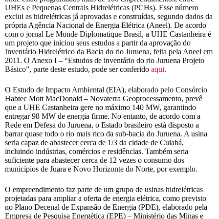
UHEs e Pequenas Centrais Hidrelétricas (PCHs). Esse número
exclui as hidrelétricas já aprovadas e construídas, segundo dados da
própria Agência Nacional de Energia Elétrica (Aneel). De acordo
com o jornal Le Monde Diplomatique Brasil, a UHE Castanheira é
um projeto que iniciou seus estudos a partir da aprovação do
Inventário Hidrelétrico da Bacia do rio Juruena, feita pela Aneel em
2011. O Anexo I – “Estudos de inventário do rio Juruena Projeto
Básico”, parte deste estudo, pode ser conferido
aqui
.
O Estudo de Impacto Ambiental (EIA), elaborado pelo Consórcio
Habtec Mott MacDonald – Novaterra Geoprocessamento, prevê
que a UHE Castanheira gere no máximo 140 MW, garantindo
entregar 98 MW de energia firme. No entanto, de acordo com a
Rede em Defesa do Juruena, o Estado brasileiro está disposto a
barrar quase todo o rio mais rico da sub-bacia do Juruena. A usina
seria capaz de abastecer cerca de 1/3 da cidade de Cuiabá,
incluindo indústrias, comércios e residências. Também seria
suficiente para abastecer cerca de 12 vezes o consumo dos
municípios de Juara e Novo Horizonte do Norte, por exemplo.
O empreendimento faz parte de um grupo de usinas hidrelétricas
projetadas para ampliar a oferta de energia elétrica, como previsto
no Plano Decenal de Expansão de Energia (PDE), elaborado pela
Empresa de Pesquisa Energética (EPE) – Ministério das Minas e