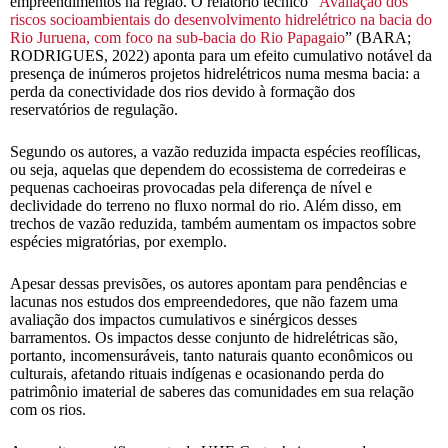
empreendimentos na região. O relatório técnico “
Avaliação dos
riscos socioambientais do desenvolvimento hidrelétrico na bacia do
Rio Juruena, com foco na sub-bacia do Rio Papagaio
” (BARA;
RODRIGUES, 2022) aponta para um efeito cumulativo notável da
presença de inúmeros projetos hidrelétricos numa mesma bacia: a
perda da conectividade dos rios devido à formação dos
reservatórios de regulação.
Segundo os autores, a vazão reduzida impacta espécies reofílicas,
ou seja, aquelas que dependem do ecossistema de corredeiras e
pequenas cachoeiras provocadas pela diferença de nível e
declividade do terreno no fluxo normal do rio. Além disso, em
trechos de vazão reduzida, também aumentam os impactos sobre
espécies migratórias, por exemplo.
Apesar dessas previsões, os autores apontam para pendências e
lacunas nos estudos dos empreendedores, que não fazem uma
avaliação dos impactos cumulativos e sinérgicos desses
barramentos. Os impactos desse conjunto de hidrelétricas são,
portanto, incomensuráveis, tanto naturais quanto econômicos ou
culturais, afetando rituais indígenas e ocasionando perda do
patrimônio imaterial de saberes das comunidades em sua relação
com os rios.