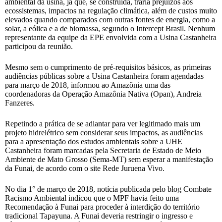
ambiental da usina, já que, se construída, traria prejuízos aos
ecossistemas, impactos na regulação climática, além de custos muito
elevados quando comparados com outras fontes de energia, como a
solar, a eólica e a de biomassa, segundo o Intercept Brasil. Nenhum
representante da equipe da EPE envolvida com a Usina Castanheira
participou da reunião.
Mesmo sem o cumprimento de pré-requisitos básicos, as primeiras
audiências públicas sobre a Usina Castanheira foram agendadas
para março de 2018, informou ao Amazônia uma das
coordenadoras da Operação Amazônia Nativa (Opan), Andreia
Fanzeres.
Repetindo a prática de se adiantar para ver legitimado mais um
projeto hidrelétrico sem considerar seus impactos, as audiências
para a apresentação dos estudos ambientais sobre a UHE
Castanheira foram marcadas pela Secretaria de Estado de Meio
Ambiente de Mato Grosso (Sema-MT) sem esperar a manifestação
da Funai, de acordo com o site Rede Juruena Vivo.
No dia 1° de março de 2018, notícia publicada pelo blog Combate
Racismo Ambiental indicou que o MPF havia feito uma
Recomendação à Funai para proceder à interdição do território
tradicional Tapayuna. A Funai deveria restringir o ingresso e