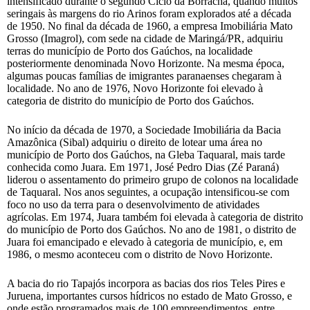
intensificado durante o segundo Ciclo da Borracha, quando muitos
seringais às margens do rio Arinos foram explorados até a década
de 1950. No final da década de 1960, a empresa Imobiliária Mato
Grosso (Imagrol), com sede na cidade de Maringá/PR, adquiriu
terras do município de Porto dos Gaúchos, na localidade
posteriormente denominada Novo Horizonte. Na mesma época,
algumas poucas famílias de imigrantes paranaenses chegaram à
localidade. No ano de 1976, Novo Horizonte foi elevado à
categoria de distrito do município de Porto dos Gaúchos.
No início da década de 1970, a Sociedade Imobiliária da Bacia
Amazônica (Sibal) adquiriu o direito de lotear uma área no
município de Porto dos Gaúchos, na Gleba Taquaral, mais tarde
conhecida como Juara. Em 1971, José Pedro Dias (Zé Paraná)
liderou o assentamento do primeiro grupo de colonos na localidade
de Taquaral. Nos anos seguintes, a ocupação intensificou-se com
foco no uso da terra para o desenvolvimento de atividades
agrícolas. Em 1974, Juara também foi elevada à categoria de distrito
do município de Porto dos Gaúchos. No ano de 1981, o distrito de
Juara foi emancipado e elevado à categoria de município, e, em
1986, o mesmo aconteceu com o distrito de Novo Horizonte.
A bacia do rio Tapajós incorpora as bacias dos rios Teles Pires e
Juruena, importantes cursos hídricos no estado de Mato Grosso, e
onde estão programados mais de 100 empreendimentos, entre