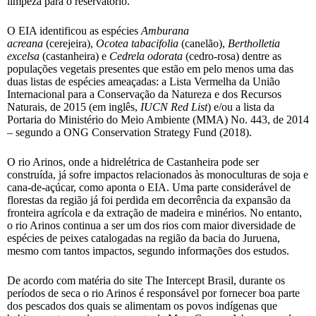
limpeza para o reservatório.
O EIA identificou as espécies
Amburana
acreana
(cerejeira),
Ocotea tabacifolia
(canelão),
Bertholletia
excelsa
(castanheira) e
Cedrela odorata
(cedro-rosa) dentre as
populações vegetais presentes que estão em pelo menos uma das
duas listas de espécies ameaçadas: a Lista Vermelha da União
Internacional para a Conservação da Natureza e dos Recursos
Naturais, de 2015 (em inglês,
IUCN Red List
) e/ou a lista da
Portaria do Ministério do Meio Ambiente (MMA) No. 443, de 2014
– segundo a ONG Conservation Strategy Fund (2018).
O rio Arinos, onde a hidrelétrica de Castanheira pode ser
construída, já sofre impactos relacionados às monoculturas de soja e
cana-de-açúcar, como aponta o EIA. Uma parte considerável de
florestas da região já foi perdida em decorrência da expansão da
fronteira agrícola e da extração de madeira e minérios. No entanto,
o rio Arinos continua a ser um dos rios com maior diversidade de
espécies de peixes catalogadas na região da bacia do Juruena,
mesmo com tantos impactos, segundo informações dos estudos.
De acordo com matéria do site The Intercept Brasil, durante os
períodos de seca o rio Arinos é responsável por fornecer boa parte
dos pescados dos quais se alimentam os povos indígenas que