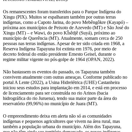
Os remanescentes foram transferidos para o Parque Indígena do
Xingu (PIX). Muitos se espalharam também por outras terras
indígenas, como a Capoto Jarina, do povo Mebêngôkre (Kayapó) –
próxima aos municípios de Peixoto de Azevedo (MT) e São José do
Xingu (MT) – e Wawi, do povo KĨsêdjê (Suyá), próximo ao
município de Querência (MT). Atualmente, somam cerca de 250
pessoas nas terras indígenas. Apesar de ter sido criada em 1968, a
Reserva Indígena Tapayuna foi extinta em 1976, por meio de
decreto federal do então presidente Ernesto Geisel, durante o
regime militar vigente no pós-golpe de 1964 (OPAN, 2022).
Não bastassem os eventos do passado, os Tapayuna também
convivem atualmente com outras ameaças. Conforme publicado no
portal A Lente (2022), a Usina Hidrelétrica (UHE) Castanheira
iniciou seus estudos para implantação em 2014, e está em processo
de licenciamento para ser construída no rio Arinos (bacia
hidrográfica do rio Juruena), tendo sua maior parte da área do
reservatório (99,96%) no município de Juara (MT).
O empreendimento deixa em alerta não só as comunidades
indígenas e pequenos agricultores que vivem na área rural, mas
também a população urbana do município. Além dos Tapayuna,
que não têm ainda seu território demarcado, os povos indígenas