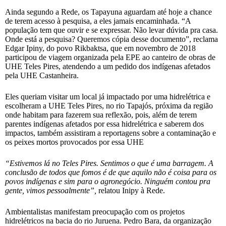
Ainda segundo a Rede, os Tapayuna aguardam até hoje a chance
de terem acesso à pesquisa, a eles jamais encaminhada. “A
população tem que ouvir e se expressar. Não levar dúvida pra casa.
Onde está a pesquisa? Queremos cópia desse documento”, reclama
Edgar Ipiny, do povo Rikbaktsa, que em novembro de 2018
participou de viagem organizada pela EPE ao canteiro de obras de
UHE Teles Pires, atendendo a um pedido dos indígenas afetados
pela UHE Castanheira.
Eles queriam visitar um local já impactado por uma hidrelétrica e
escolheram a UHE Teles Pires, no rio Tapajós, próxima da região
onde habitam para fazerem sua reflexão, pois, além de terem
parentes indígenas afetados por essa hidrelétrica e saberem dos
impactos, também assistiram a reportagens sobre a contaminação e
os peixes mortos provocados por essa UHE
“Estivemos lá no Teles Pires. Sentimos o que é uma barragem. A
conclusão de todos que fomos é de que aquilo não é coisa para os
povos indígenas e sim para o agronegócio. Ninguém contou pra
gente, vimos pessoalmente”,
relatou Inipy à Rede.
Ambientalistas manifestam preocupação com os projetos
hidrelétricos na bacia do rio Juruena. Pedro Bara, da organização