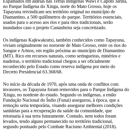
Espalhados em aldeias nas Terras Indígenas Wawi e Capoto Jarina,
no Parque Indígena do Xingu, norte do Mato Grosso, hoje os
Tapayuna reivindicam seu território original no município de
Diamantino, a 500 quilômetros do parque. Territórios essenciais,
usados para o acesso aos rios e para ritos tradicionais, serão
inundados caso o projeto Castanheira seja concretizado.
Os indígenas Kajkwakratxi, também conhecidos como Tapayuna,
viviam originalmente no noroeste de Mato Grosso, entre os rios do
Sangue e Arinos, em região próxima ao município de Diamantino
(MT). Rico em recursos naturais, como seringueiras, minérios e
madeiras, o território tradicional chegou a ser oficialmente
reconhecido pelo Estado como reserva indígena por meio do
Decreto Presidencial 63.368/68.
No início da década de 1970, após uma onda de conflitos com
invasores, os Tapayuna foram removidos para o Parque Indígena do
Xingu, no nordeste do estado. Segundo os indígenas, a então
Fundação Nacional do Índio (Funai) assegurou, à época, que a
remoção seria temporária, visando assegurar melhores condições
sanitárias para a recuperação da saúde da comunidade, que
retornaria à sua terra futuramente. Contudo, nem todos foram
levados, tendo alguns permanecido no território tradicional,
segundo pontuado pelo Combate Racismo Ambiental (2018).