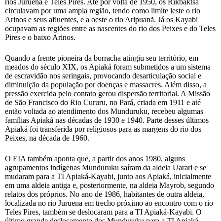
rios Juruena e Teles Pires. Até por volta de 1950, os Rikbaktsa
circulavam por uma ampla região, tendo como limite leste o rio
Arinos e seus afluentes, e a oeste o rio Aripuanã. Já os Kayabi
ocupavam as regiões entre as nascentes do rio dos Peixes e do Teles
Pires e o baixo Arinos.
Quando a frente pioneira da borracha atingiu seu território, em
meados do século XIX, os Apiaká foram submetidos a um sistema
de escravidão nos seringais, provocando desarticulação social e
diminuição da população por doenças e massacres. Além disso, a
pressão exercida pelo contato gerou dispersão territorial. A Missão
de São Francisco do Rio Cururu, no Pará, criada em 1911 e até
então voltada ao atendimento dos Munduruku, recebeu algumas
famílias Apiaká nas décadas de 1930 e 1940. Parte desses últimos
Apiaká foi transferida por religiosos para as margens do rio dos
Peixes, na década de 1960.
O EIA também aponta que, a partir dos anos 1980, alguns
agrupamentos indígenas Munduruku saíram da aldeia Uarari e se
mudaram para a TI Apiaká-Kayabi, junto aos Apiaká, inicialmente
em uma aldeia antiga e, posteriormente, na aldeia Mayrob, segundo
relatos dos próprios. No ano de 1986, habitantes de outra aldeia,
localizada no rio Juruena em trecho próximo ao encontro com o rio
Teles Pires, também se deslocaram para a TI Apiaká-Kayabi. O
último grande deslocamento dos Munduruku para a TI Apiaká-