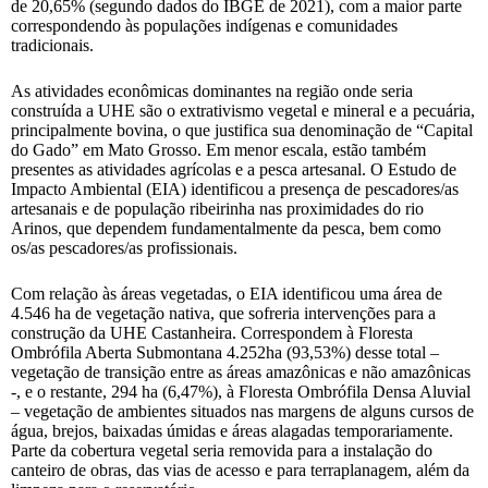
de 20,65% (segundo dados do IBGE de 2021), com a maior parte
correspondendo às populações indígenas e comunidades
tradicionais.
As atividades econômicas dominantes na região onde seria
construída a UHE são o extrativismo vegetal e mineral e a pecuária,
principalmente bovina, o que justifica sua denominação de “Capital
do Gado” em Mato Grosso. Em menor escala, estão também
presentes as atividades agrícolas e a pesca artesanal. O Estudo de
Impacto Ambiental (EIA) identificou a presença de pescadores/as
artesanais e de população ribeirinha nas proximidades do rio
Arinos, que dependem fundamentalmente da pesca, bem como
os/as pescadores/as profissionais.
Com relação às áreas vegetadas, o EIA identificou uma área de
4.546 ha de vegetação nativa, que sofreria intervenções para a
construção da UHE Castanheira. Correspondem à Floresta
Ombrófila Aberta Submontana 4.252ha (93,53%) desse total –
vegetação de transição entre as áreas amazônicas e não amazônicas
-, e o restante, 294 ha (6,47%), à Floresta Ombrófila Densa Aluvial
– vegetação de ambientes situados nas margens de alguns cursos de
água, brejos, baixadas úmidas e áreas alagadas temporariamente.
Parte da cobertura vegetal seria removida para a instalação do
canteiro de obras, das vias de acesso e para terraplanagem, além da