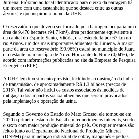
Juruena. Próximo ao local identificado para o eixo da barragem há
um morro com uma castanheira que se destaca entre as outras
árvores, e que inspirou o nome da UHE.
O reservatório que deveria ser formado pela barragem ocuparia uma
área de 9.470 hectares (94,7 km²), área praticamente equivalente à
da capital do Espírito Santo, Vitória, e se estenderia por 67 km no
rio Arinos, um dos mais importantes afluentes do Juruena. A maior
parte da área do reservatório (99,96%) estará no município de Juara
e o restante no município de Novo Horizonte do Norte (0,04%), de
acordo com informações publicadas no site da Empresa de Pesquisa
Energética (EPE).
A UHE tem investimento previsto, incluindo a construção da linha
de transmissão, de aproximadamente R$ 1,3 bilhões (preços de
2015). Tal valor não inclui os custos associados às medidas de
mitigação dos impactos socioambientais que seriam provocados
pela implantação e operação da usina.
Segundo o Governo do Estado do Mato Grosso, ele tornou-se em
2020 o primeiro estado do Brasil em requerimentos minerais, sendo
o sexto com maior produção mineral do país. Os requerimentos são
feitos junto ao Departamento Nacional de Produção Mineral
(DNPM) para mineração industrial de cobre, manganês e pedras