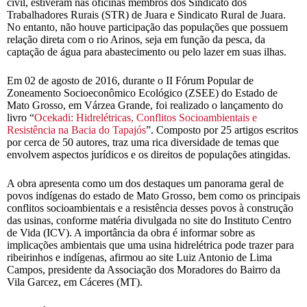
civil, estiveram nas oficinas membros dos Sindicato dos
Trabalhadores Rurais (STR) de Juara e Sindicato Rural de Juara.
No entanto, não houve participação das populações que possuem
relação direta com o rio Arinos, seja em função da pesca, da
captação de água para abastecimento ou pelo lazer em suas ilhas.
Em 02 de agosto de 2016, durante o II Fórum Popular de
Zoneamento Socioeconômico Ecológico (ZSEE) do Estado de
Mato Grosso, em Várzea Grande, foi realizado o lançamento do
livro “
Ocekadi: Hidrelétricas, Conflitos Socioambientais e
Resistência na Bacia do Tapajós
”. Composto por 25 artigos escritos
por cerca de 50 autores, traz uma rica diversidade de temas que
envolvem aspectos jurídicos e os direitos de populações atingidas.
A obra apresenta como um dos destaques um panorama geral de
povos indígenas do estado de Mato Grosso, bem como os principais
conflitos socioambientais e a resistência desses povos à construção
das usinas, conforme matéria divulgada no site do Instituto Centro
de Vida (ICV). A importância da obra é informar sobre as
implicações ambientais que uma usina hidrelétrica pode trazer para
ribeirinhos e indígenas, afirmou ao site Luiz Antonio de Lima
Campos, presidente da Associação dos Moradores do Bairro da
Vila Garcez, em Cáceres (MT).