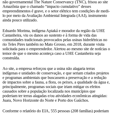
não governamental The Nature Conservancy (TNC), frisou ao site
Amazônia que o chamado “impacto cumulativo” desses
empreendimentos é grave, e o setor elétrico tem condições de medi-
lo por meio da Avaliação Ambiental Integrada (AAI), instrumento
ainda pouco utilizado.
Eduardo Morima, indígena Apiaká e morador da região da UHE
Castanheira, viu os danos ao sustento e à forma de vida das
comunidades tradicionais provocados pelas usinas hidrelétricas no
rio Teles Pires também no Mato Grosso, em 2018, durante visita
solicitada para o empreendedor. Alertou ao mesmo site de notícias o
temor de que o mesmo aconteça caso a UHE Castanheira seja
construída.
Ao site, a empresa reforçou que a usina não alagaria terras
indígenas e unidades de conservação, e que seriam criados projetos
e programas ambientais que buscassem a preservação e a redução
de impactos sobre a fauna, a flora, os peixes, a qualidade da água e,
principalmente, programas sociais que iriam mitigar os efeitos
causados sobre a população localizada nos municípios que
poderiam ter terras alagadas e/ou atividades econômicas atingidas:
Juara, Novo Horizonte do Norte e Porto dos Gaúchos.
Conforme o relatório do EIA, 555 pessoas (208 famílias) poderiam