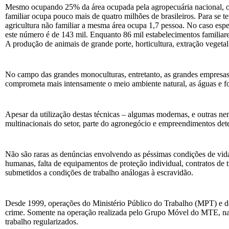
Mesmo ocupando 25% da área ocupada pela agropecuária nacional, os 
familiar ocupa pouco mais de quatro milhões de brasileiros. Para se te
agricultura não familiar a mesma área ocupa 1,7 pessoa. No caso espec
este número é de 143 mil. Enquanto 86 mil estabelecimentos familiar
A produção de animais de grande porte, horticultura, extração vegeta
No campo das grandes monoculturas, entretanto, as grandes empresa
comprometa mais intensamente o meio ambiente natural, as águas e for
Apesar da utilização destas técnicas – algumas modernas, e outras nem
multinacionais do setor, parte do agronegócio e empreendimentos det
Não são raras as denúncias envolvendo as péssimas condições de vida a
humanas, falta de equipamentos de proteção individual, contratos de t
submetidos a condições de trabalho análogas à escravidão.
Desde 1999, operações do Ministério Público do Trabalho (MPT) e d
crime. Somente na operação realizada pelo Grupo Móvel do MTE, nas 
trabalho regularizados.