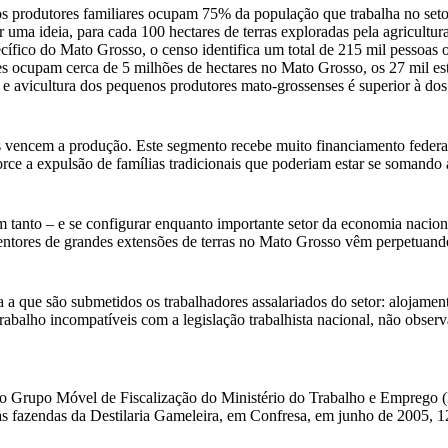
produtores familiares ocupam 75% da população que trabalha no setor –
r uma ideia, para cada 100 hectares de terras exploradas pela agricultur
ífico do Mato Grosso, o censo identifica um total de 215 mil pessoas oc
es ocupam cerca de 5 milhões de hectares no Mato Grosso, os 27 mil es
l e avicultura dos pequenos produtores mato-grossenses é superior à dos
s vencem a produção. Este segmento recebe muito financiamento federa
ce a expulsão de famílias tradicionais que poderiam estar se somando a
 tanto – e se configurar enquanto importante setor da economia nacional
entores de grandes extensões de terras no Mato Grosso vêm perpetuando
 que são submetidos os trabalhadores assalariados do setor: alojamentos 
rabalho incompatíveis com a legislação trabalhista nacional, não observ
o Grupo Móvel de Fiscalização do Ministério do Trabalho e Emprego (M
fazendas da Destilaria Gameleira, em Confresa, em junho de 2005, 120