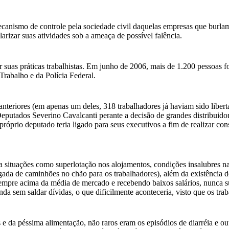
canismo de controle pela sociedade civil daquelas empresas que burlam
arizar suas atividades sob a ameaça de possível falência.
 suas práticas trabalhistas. Em junho de 2006, mais de 1.200 pessoas
rabalho e da Polícia Federal.
anteriores (em apenas um deles, 318 trabalhadores já haviam sido liber
Deputados Severino Cavalcanti perante a decisão de grandes distribuido
próprio deputado teria ligado para seus executivos a fim de realizar co
a situações como superlotação nos alojamentos, condições insalubres n
gada de caminhões no chão para os trabalhadores), além da existência d
sempre acima da média de mercado e recebendo baixos salários, nunca su
a sem saldar dívidas, o que dificilmente aconteceria, visto que os tr
 da péssima alimentação, não raros eram os episódios de diarréia e out