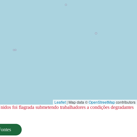
Leaflet
| Map data ©
OpenStreetMap
contributors
idos foi flagrada submetendo trabalhadores a condições degradantes
Fontes