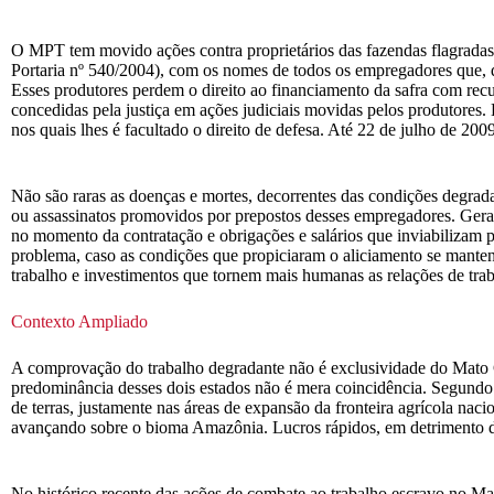
O MPT tem movido ações contra proprietários das fazendas flagradas 
Portaria nº 540/2004), com os nomes de todos os empregadores que,
Esses produtores perdem o direito ao financiamento da safra com recur
concedidas pela justiça em ações judiciais movidas pelos produtores.
nos quais lhes é facultado o direito de defesa. Até 22 de julho de 200
Não são raras as doenças e mortes, decorrentes das condições degrad
ou assassinatos promovidos por prepostos desses empregadores. Geralm
no momento da contratação e obrigações e salários que inviabilizam p
problema, caso as condições que propiciaram o aliciamento se manten
trabalho e investimentos que tornem mais humanas as relações de tra
Contexto Ampliado
A comprovação do trabalho degradante não é exclusividade do Mato G
predominância desses dois estados não é mera coincidência. Segundo
de terras, justamente nas áreas de expansão da fronteira agrícola na
avançando sobre o bioma Amazônia. Lucros rápidos, em detrimento da s
No histórico recente das ações de combate ao trabalho escravo no Ma