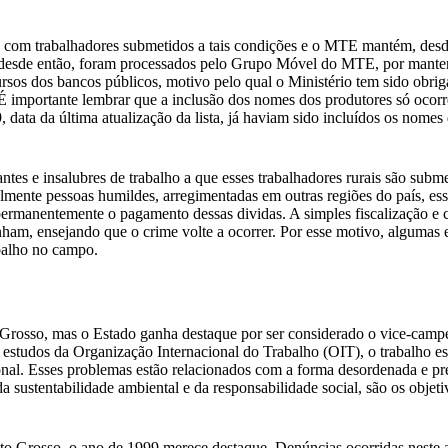
com trabalhadores submetidos a tais condições e o MTE mantém, desde 
 desde então, foram processados pelo Grupo Móvel do MTE, por mantere
sos dos bancos públicos, motivo pelo qual o Ministério tem sido obrigad
 É importante lembrar que a inclusão dos nomes dos produtores só ocorr
9, data da última atualização da lista, já haviam sido incluídos os nome
antes e insalubres de trabalho a que esses trabalhadores rurais são s
ente pessoas humildes, arregimentadas em outras regiões do país, esses
ermanentemente o pagamento dessas dividas. A simples fiscalização e c
ham, ensejando que o crime volte a ocorrer. Por esse motivo, algumas e
balho no campo.
rosso, mas o Estado ganha destaque por ser considerado o vice-campeão
 estudos da Organização Internacional do Trabalho (OIT), o trabalho 
cional. Esses problemas estão relacionados com a forma desordenada e pr
ustentabilidade ambiental e da responsabilidade social, são os objetiv
to Grosso, o ano de 1999 merece destaque. Denúncias ocorridas neste a