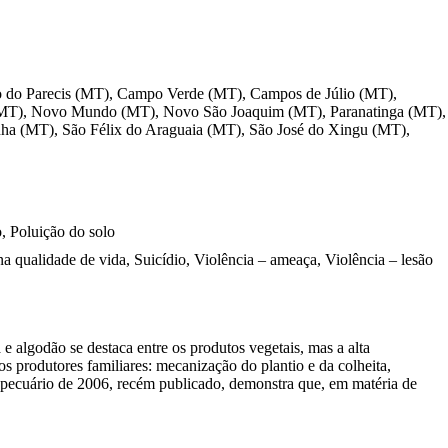
o do Parecis (MT), Campo Verde (MT), Campos de Júlio (MT),
ã (MT), Novo Mundo (MT), Novo São Joaquim (MT), Paranatinga (MT),
nha (MT), São Félix do Araguaia (MT), São José do Xingu (MT),
o, Poluição do solo
a qualidade de vida, Suicídio, Violência – ameaça, Violência – lesão
 algodão se destaca entre os produtos vegetais, mas a alta
 produtores familiares: mecanização do plantio e da colheita,
ropecuário de 2006, recém publicado, demonstra que, em matéria de