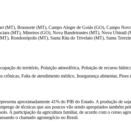
quari (MT), Brasnorte (MT), Campo Alegre de Goiás (GO), Campo Nov
Jaciara (MT), Mineiros (GO), Nova Bandeirantes (MT), Nova Ubirat
MT), Rondonópolis (MT), Santa Rita do Trivelato (MT), Santa Terezi
cupação do território, Poluição atmosférica, Poluição de recurso hídric
 crônicas, Falta de atendimento médico, Insegurança alimentar, Piora n
representa aproximadamente 41% do PIB do Estado. A produção de soja e
 emprego de técnicas que aos poucos vão sendo apropriados também pelos
olo. A participação da agricultura familiar, de acordo com o censo ag
rapassando o chamado agronegócio no Brasil.