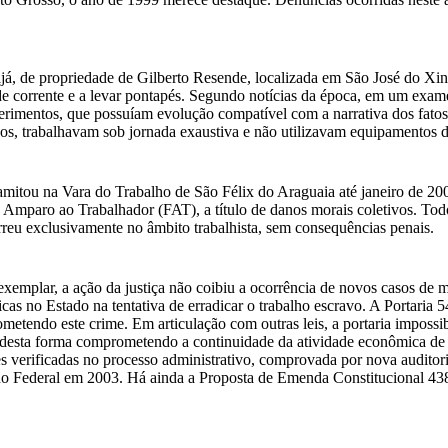
ajá, de propriedade de Gilberto Resende, localizada em São José do Xi
e corrente e a levar pontapés. Segundo notícias da época, em um exam
ferimentos, que possuíam evolução compatível com a narrativa dos fatos
dos, trabalhavam sob jornada exaustiva e não utilizavam equipamentos d
ramitou na Vara do Trabalho de São Félix do Araguaia até janeiro de 2
Amparo ao Trabalhador (FAT), a título de danos morais coletivos. Todo
reu exclusivamente no âmbito trabalhista, sem consequências penais.
xemplar, a ação da justiça não coibiu a ocorrência de novos casos de 
cas no Estado na tentativa de erradicar o trabalho escravo. A Portaria
tendo este crime. Em articulação com outras leis, a portaria impossibil
), desta forma comprometendo a continuidade da atividade econômica de 
es verificadas no processo administrativo, comprovada por nova auditori
no Federal em 2003. Há ainda a Proposta de Emenda Constitucional 438,