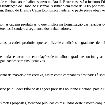
 de combate ao trabalho escravo no Brasil. Entre elas está o Instituto
a Erradicação do Trabalho Escravo. Assinado em maio de 2005 por mais d
m, Banco do Brasil e Caixa Econômica Federal, o pacto prevê objetiv
alho nas cadeias produtivas, o que implica na formalização das relaçõe
ferentes à saúde e a segurança dos trabalhadores,
cadas na cadeia produtiva que se utilize de condições degradantes de tra
que ainda se encontrem em relações de trabalho degradantes ou indignas,
rganizações sem fins lucrativos,
amento de mão-de-obra escrava, assim como campanhas destinadas à soc
ção pelo Poder Público das ações previstas no Plano Nacional para a 
s metas propostas, tornando públicos os resultados deste esforço conjun