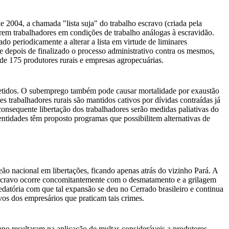
2004, a chamada "lista suja" do trabalho escravo (criada pela
m trabalhadores em condições de trabalho análogas à escravidão.
o periodicamente a alterar a lista em virtude de liminares
e depois de finalizado o processo administrativo contra os mesmos,
s de 175 produtores rurais e empresas agropecuárias.
ubmetidos. O subemprego também pode causar mortalidade por exaustão
 trabalhadores rurais são mantidos cativos por dívidas contraídas já
onsequente libertação dos trabalhadores serão medidas paliativas do
ntidades têm proposto programas que possibilitem alternativas de
 nacional em libertações, ficando apenas atrás do vizinho Pará. A
escravo ocorre concomitantemente com o desmatamento e a grilagem
edatória com que tal expansão se deu no Cerrado brasileiro e continua
os dos empresários que praticam tais crimes.
no resultaram na aplicação de multas consideráveis a produtores