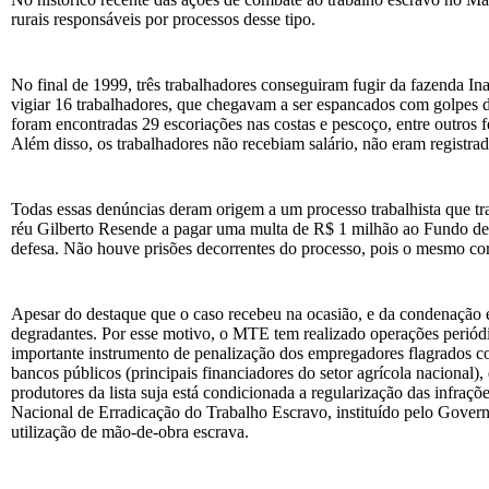
rurais responsáveis por processos desse tipo.
No final de 1999, três trabalhadores conseguiram fugir da fazenda In
vigiar 16 trabalhadores, que chegavam a ser espancados com golpes d
foram encontradas 29 escoriações nas costas e pescoço, entre outros 
Além disso, os trabalhadores não recebiam salário, não eram registra
Todas essas denúncias deram origem a um processo trabalhista que t
réu Gilberto Resende a pagar uma multa de R$ 1 milhão ao Fundo de 
defesa. Não houve prisões decorrentes do processo, pois o mesmo cor
Apesar do destaque que o caso recebeu na ocasião, e da condenação e
degradantes. Por esse motivo, o MTE tem realizado operações periódi
importante instrumento de penalização dos empregadores flagrados come
bancos públicos (principais financiadores do setor agrícola nacional
produtores da lista suja está condicionada a regularização das infraçõ
Nacional de Erradicação do Trabalho Escravo, instituído pelo Gover
utilização de mão-de-obra escrava.