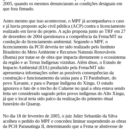
2005, quando os mesmos denunciaram as condições desiguais em
que fora firmado.
Antes mesmo que isso acontecesse, o MPF já acompanhava o caso
e já havia proposto ação civil pública (ACP) contra o licenciamento
realizado em favor do projeto. A ação proposta junto ao TRF em 27
de dezembro de 2004 questionava a competência da Fema/MT na
condução do licenciamento ambiental. Segundo o MPF, o
licenciamento da PCH deveria ter sido realizado pelo Instituto
Brasileiro do Meio Ambiente e Recursos Naturais Renováveis
(Ibama) por tratar-se de obra que impacta diretamente o ecossistema
da região e as Terras Indígenas vizinhas. Além disso, o Estudo de
Impacto Ambiental (EIA) produzido pela Fema/MT não
apresentava informações sobre as possíveis consequências da
construção e funcionamento da usina para a TI Parabubure, do
povo Xavante, e para o Parque Indígena do Xingu. O estudo
ignorava o fato de o trecho do Culuene no qual a obra estava sendo
feita ser considerado sagrado pelos povos indígenas do Alto Xingu,
já que o local teria sido palco da realização do primeiro ritual
funerário do Quarup.
No dia 18 de fevereiro de 2005, o juiz Julier Sebastião da Silva
acolheu o pedido do MPF e concedeu liminar suspendendo as obras
da PCH Paranatinga II, determinando que a Fema se abstivesse de