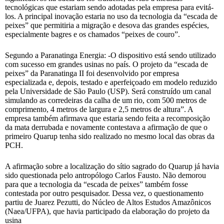
tecnológicas que estariam sendo adotadas pela empresa para evitá-
los. A principal inovação estaria no uso da tecnologia da “escada de
peixes” que permitiria a migração e desova das grandes espécies,
especialmente bagres e os chamados “peixes de couro”.
Segundo a Paranatinga Energia: -O dispositivo está sendo utilizado
com sucesso em grandes usinas no país. O projeto da “escada de
peixes” da Paranatinga II foi desenvolvido por empresa
especializada e, depois, testado e aperfeiçoado em modelo reduzido
pela Universidade de São Paulo (USP). Será construído um canal
simulando as corredeiras da calha de um rio, com 500 metros de
comprimento, 4 metros de largura e 2,5 metros de altura”. A
empresa também afirmava que estaria sendo feita a recomposição
da mata derrubada e novamente contestava a afirmação de que o
primeiro Quarup tenha sido realizado no mesmo local das obras da
PCH.
A afirmação sobre a localização do sítio sagrado do Quarup já havia
sido questionada pelo antropólogo Carlos Fausto. Não demorou
para que a tecnologia da “escada de peixes” também fosse
contestada por outro pesquisador. Dessa vez, o questionamento
partiu de Juarez Pezutti, do Núcleo de Altos Estudos Amazônicos
(Naea/UFPA), que havia participado da elaboração do projeto da
usina