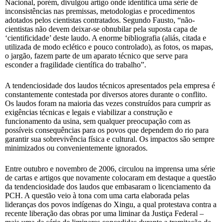
Nacional, porém, divulgou artigo onde identifica uma série de
inconsistências nas premissas, metodologias e procedimentos
adotados pelos cientistas contratados. Segundo Fausto, “não-
cientistas não devem deixar-se obnubilar pela suposta capa de
‘cientificidade’ deste laudo. A enorme bibliografia (aliás, citada e
utilizada de modo eclético e pouco controlado), as fotos, os mapas,
o jargão, fazem parte de um aparato técnico que serve para
esconder a fragilidade científica do trabalho”.
A tendenciosidade dos laudos técnicos apresentados pela empresa é
constantemente contestada por diversos atores durante o conflito.
Os laudos foram na maioria das vezes construídos para cumprir as
exigências técnicas e legais e viabilizar a construção e
funcionamento da usina, sem qualquer preocupação com as
possíveis consequências para os povos que dependem do rio para
garantir sua sobrevivência física e cultural. Os impactos são sempre
minimizados ou convenientemente ignorados.
Entre outubro e novembro de 2006, circulou na imprensa uma série
de cartas e artigos que novamente colocaram em destaque a questão
da tendenciosidade dos laudos que embasaram o licenciamento da
PCH. A questão veio à tona com uma carta elaborada pelas
lideranças dos povos indígenas do Xingu, a qual protestava contra a
recente liberação das obras por uma liminar da Justiça Federal –