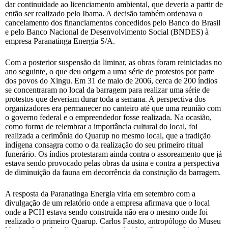
dar continuidade ao licenciamento ambiental, que deveria a partir de
então ser realizado pelo Ibama. A decisão também ordenava o
cancelamento dos financiamentos concedidos pelo Banco do Brasil
e pelo Banco Nacional de Desenvolvimento Social (BNDES) à
empresa Paranatinga Energia S/A.
Com a posterior suspensão da liminar, as obras foram reiniciadas no
ano seguinte, o que deu origem a uma série de protestos por parte
dos povos do Xingu. Em 31 de maio de 2006, cerca de 200 índios
se concentraram no local da barragem para realizar uma série de
protestos que deveriam durar toda a semana. A perspectiva dos
organizadores era permanecer no canteiro até que uma reunião com
o governo federal e o empreendedor fosse realizada. Na ocasião,
como forma de relembrar a importância cultural do local, foi
realizada a cerimônia do Quarup no mesmo local, que a tradição
indígena consagra como o da realização do seu primeiro ritual
funerário. Os índios protestaram ainda contra o assoreamento que já
estava sendo provocado pelas obras da usina e contra a perspectiva
de diminuição da fauna em decorrência da construção da barragem.
A resposta da Paranatinga Energia viria em setembro com a
divulgação de um relatório onde a empresa afirmava que o local
onde a PCH estava sendo construída não era o mesmo onde foi
realizado o primeiro Quarup. Carlos Fausto, antropólogo do Museu