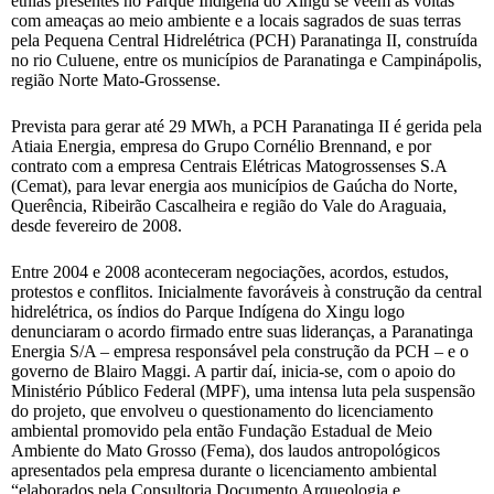
etnias presentes no Parque Indígena do Xingu se veem às voltas
com ameaças ao meio ambiente e a locais sagrados de suas terras
pela Pequena Central Hidrelétrica (PCH) Paranatinga II, construída
no rio Culuene, entre os municípios de Paranatinga e Campinápolis,
região Norte Mato-Grossense.
Prevista para gerar até 29 MWh, a PCH Paranatinga II é gerida pela
Atiaia Energia, empresa do Grupo Cornélio Brennand, e por
contrato com a empresa Centrais Elétricas Matogrossenses S.A
(Cemat), para levar energia aos municípios de Gaúcha do Norte,
Querência, Ribeirão Cascalheira e região do Vale do Araguaia,
desde fevereiro de 2008.
Entre 2004 e 2008 aconteceram negociações, acordos, estudos,
protestos e conflitos. Inicialmente favoráveis à construção da central
hidrelétrica, os índios do Parque Indígena do Xingu logo
denunciaram o acordo firmado entre suas lideranças, a Paranatinga
Energia S/A – empresa responsável pela construção da PCH – e o
governo de Blairo Maggi. A partir daí, inicia-se, com o apoio do
Ministério Público Federal (MPF), uma intensa luta pela suspensão
do projeto, que envolveu o questionamento do licenciamento
ambiental promovido pela então Fundação Estadual de Meio
Ambiente do Mato Grosso (Fema), dos laudos antropológicos
apresentados pela empresa durante o licenciamento ambiental
“elaborados pela Consultoria Documento Arqueologia e