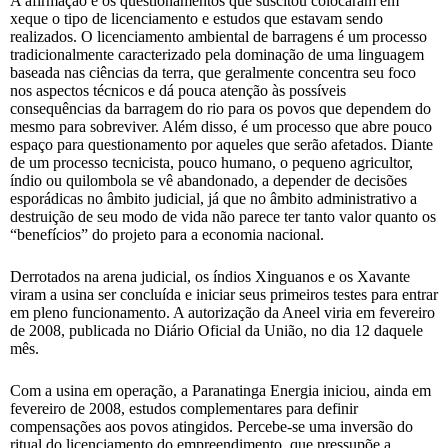
A afirmação e os questionamentos que suscitou colocaram em
xeque o tipo de licenciamento e estudos que estavam sendo
realizados. O licenciamento ambiental de barragens é um processo
tradicionalmente caracterizado pela dominação de uma linguagem
baseada nas ciências da terra, que geralmente concentra seu foco
nos aspectos técnicos e dá pouca atenção às possíveis
consequências da barragem do rio para os povos que dependem do
mesmo para sobreviver. Além disso, é um processo que abre pouco
espaço para questionamento por aqueles que serão afetados. Diante
de um processo tecnicista, pouco humano, o pequeno agricultor,
índio ou quilombola se vê abandonado, a depender de decisões
esporádicas no âmbito judicial, já que no âmbito administrativo a
destruição de seu modo de vida não parece ter tanto valor quanto os
“benefícios” do projeto para a economia nacional.
Derrotados na arena judicial, os índios Xinguanos e os Xavante
viram a usina ser concluída e iniciar seus primeiros testes para entrar
em pleno funcionamento. A autorização da Aneel viria em fevereiro
de 2008, publicada no Diário Oficial da União, no dia 12 daquele
mês.
Com a usina em operação, a Paranatinga Energia iniciou, ainda em
fevereiro de 2008, estudos complementares para definir
compensações aos povos atingidos. Percebe-se uma inversão do
ritual do licenciamento do empreendimento, que pressupõe a