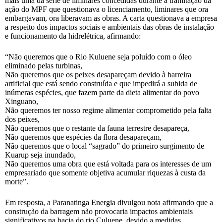
mais uma da série de liminares concedidas durante a tramitação da
ação do MPF que questionava o licenciamento, liminares que ora
embargavam, ora liberavam as obras. A carta questionava a empresa
a respeito dos impactos sociais e ambientais das obras de instalação
e funcionamento da hidrelétrica, afirmando:
“Não queremos que o Rio Kuluene seja poluído com o óleo
eliminado pelas turbinas,
Não queremos que os peixes desapareçam devido à barreira
artificial que está sendo construída e que impedirá a subida de
inúmeras espécies, que fazem parte da dieta alimentar do povo
Xinguano,
Não queremos ter nosso regime alimentar comprometido pela falta
dos peixes,
Não queremos que o restante da fauna terrestre desapareça,
Não queremos que espécies da flora desapareçam,
Não queremos que o local “sagrado” do primeiro surgimento de
Kuarup seja inundado,
Não queremos uma obra que está voltada para os interesses de um
empresariado que somente objetiva acumular riquezas à custa da
morte”.
Em resposta, a Paranatinga Energia divulgou nota afirmando que a
construção da barragem não provocaria impactos ambientais
significativos na bacia do rio Culuene, devido a medidas