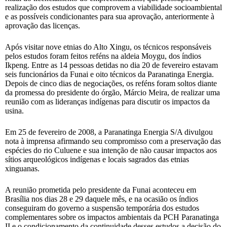
realização dos estudos que comprovem a viabilidade socioambiental
e as possíveis condicionantes para sua aprovação, anteriormente à
aprovação das licenças.
Após visitar nove etnias do Alto Xingu, os técnicos responsáveis
pelos estudos foram feitos reféns na aldeia Moygu, dos índios
Ikpeng. Entre as 14 pessoas detidas no dia 20 de fevereiro estavam
seis funcionários da Funai e oito técnicos da Paranatinga Energia.
Depois de cinco dias de negociações, os reféns foram soltos diante
da promessa do presidente do órgão, Márcio Meira, de realizar uma
reunião com as lideranças indígenas para discutir os impactos da
usina.
Em 25 de fevereiro de 2008, a Paranatinga Energia S/A divulgou
nota à imprensa afirmando seu compromisso com a preservação das
espécies do rio Culuene e sua intenção de não causar impactos aos
sítios arqueológicos indígenas e locais sagrados das etnias
xinguanas.
A reunião prometida pelo presidente da Funai aconteceu em
Brasília nos dias 28 e 29 daquele mês, e na ocasião os índios
conseguiram do governo a suspensão temporária dos estudos
complementares sobre os impactos ambientais da PCH Paranatinga
II e o condicionamento da continuidade desses estudos a decisão do