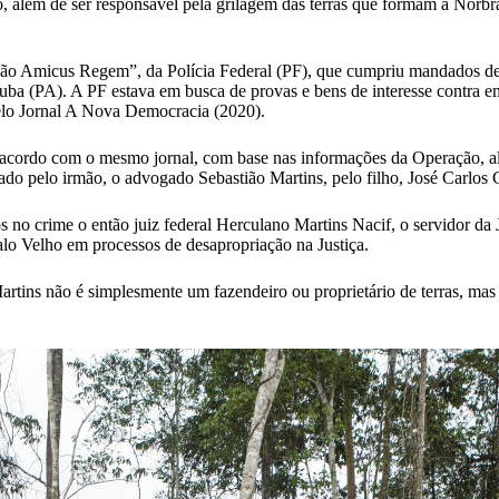
 além de ser responsável pela grilagem das terras que formam a Norbrasi
ção Amicus Regem”, da Polícia Federal (PF), que cumpriu mandados de
tuba (PA). A PF estava em busca de provas e bens de interesse contra e
elo Jornal A Nova Democracia (2020).
 acordo com o mesmo jornal, com base nas informações da Operação, alé
do pelo irmão, o advogado Sebastião Martins, pelo filho, José Carlos 
 crime o então juiz federal Herculano Martins Nacif, o servidor da Ju
alo Velho em processos de desapropriação na Justiça.
 Martins não é simplesmente um fazendeiro ou proprietário de terras, 