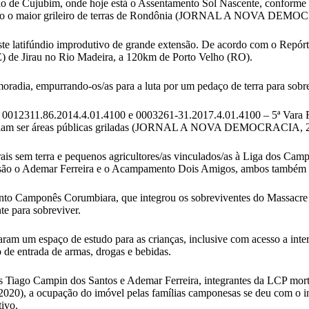
ião de Cujubim, onde hoje está o Assentamento Sol Nascente, conforme
do como o maior grileiro de terras de Rondônia (JORNAL A NOVA 
te latifúndio improdutivo de grande extensão. De acordo com o Repórte
E) de Jirau no Rio Madeira, a 120km de Porto Velho (RO).
adia, empurrando-os/as para a luta por um pedaço de terra para sobreviv
s: 0012311.86.2014.4.01.4100 e 0003261-31.2017.4.01.4100 – 5ª Vara F
 poderiam ser áreas públicas griladas (JORNAL A NOVA DEMOCRACIA, 
urais sem terra e pequenos agricultores/as vinculados/as à Liga dos C
ão o Ademar Ferreira e o Acampamento Dois Amigos, ambos também se
nto Camponês Corumbiara, que integrou os sobreviventes do Massacre 
e para sobreviver.
am um espaço de estudo para as crianças, inclusive com acesso a inter
 de entrada de armas, drogas e bebidas.
iago Campin dos Santos e Ademar Ferreira, integrantes da LCP morto
), a ocupação do imóvel pelas famílias camponesas se deu com o intu
tivo.