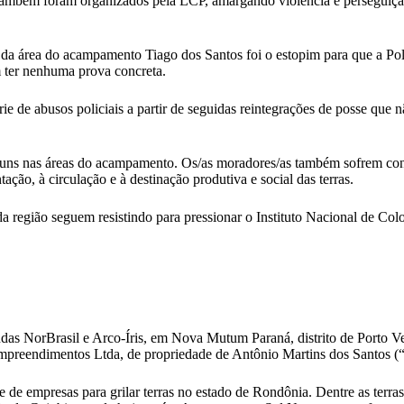
m foram organizados pela LCP, amargando violência e perseguição a
 da área do acampamento Tiago dos Santos foi o estopim para que a Po
 ter nenhuma prova concreta.
e de abusos policiais a partir de seguidas reintegrações de posse que 
omuns nas áreas do acampamento. Os/as moradores/as também sofrem co
ção, à circulação e à destinação produtiva e social das terras.
a região seguem resistindo para pressionar o Instituto Nacional de Co
das NorBrasil e Arco-Íris, em Nova Mutum Paraná, distrito de Porto 
 Empreendimentos Ltda, de propriedade de Antônio Martins dos Santos (
 de empresas para grilar terras no estado de Rondônia. Dentre as terra