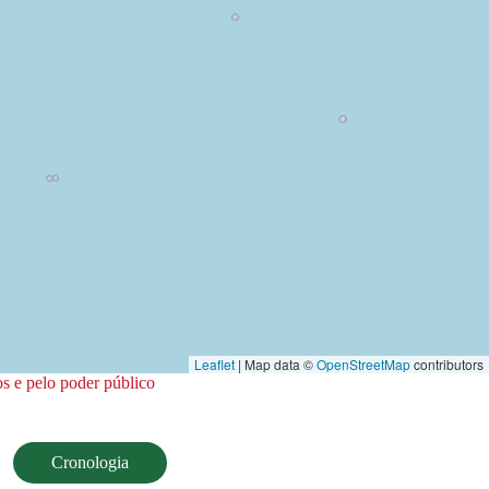
Leaflet
| Map data ©
OpenStreetMap
contributors
s e pelo poder público
Cronologia