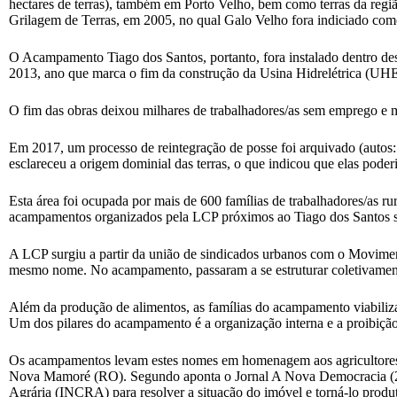
hectares de terras), também em Porto Velho, bem como terras da reg
Grilagem de Terras, em 2005, no qual Galo Velho fora indicia
O Acampamento Tiago dos Santos, portanto, fora instalado dentro des
2013, ano que marca o fim da construção da Usina Hidrelétrica (UH
O fim das obras deixou milhares de trabalhadores/as sem emprego e mor
Em 2017, um processo de reintegração de posse foi arquivado (auto
esclareceu a origem dominial das terras, o que indicou que elas
Esta área foi ocupada por mais de 600 famílias de trabalhadores/as r
acampamentos organizados pela LCP próximos ao Tiago dos Santos s
A LCP surgiu a partir da união de sindicados urbanos com o Movime
mesmo nome. No acampamento, passaram a se estruturar coletivament
Além da produção de alimentos, as famílias do acampamento viabilizar
Um dos pilares do acampamento é a organização interna e a proibição
Os acampamentos levam estes nomes em homenagem aos agricultores T
Nova Mamoré (RO). Segundo aponta o Jornal A Nova Democracia (2020
Agrária (INCRA) para resolver a situação do imóvel e torná-lo produ