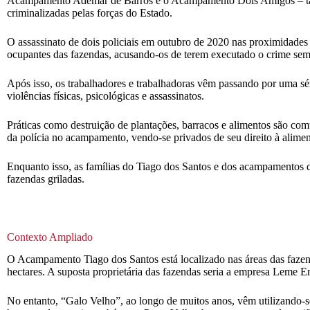
Acampamento Ademar de Barros e o Acampamento Dois Amigos – també
criminalizadas pelas forças do Estado.
O assassinato de dois policiais em outubro de 2020 nas proximidades
ocupantes das fazendas, acusando-os de terem executado o crime sem
Após isso, os trabalhadores e trabalhadoras vêm passando por uma séri
violências físicas, psicológicas e assassinatos.
Práticas como destruição de plantações, barracos e alimentos são c
da polícia no acampamento, vendo-se privados de seu direito à alimenta
Enquanto isso, as famílias do Tiago dos Santos e dos acampamentos d
fazendas griladas.
Contexto Ampliado
O Acampamento Tiago dos Santos está localizado nas áreas das fazen
hectares. A suposta proprietária das fazendas seria a empresa Leme
No entanto, “Galo Velho”, ao longo de muitos anos, vêm utilizando-se