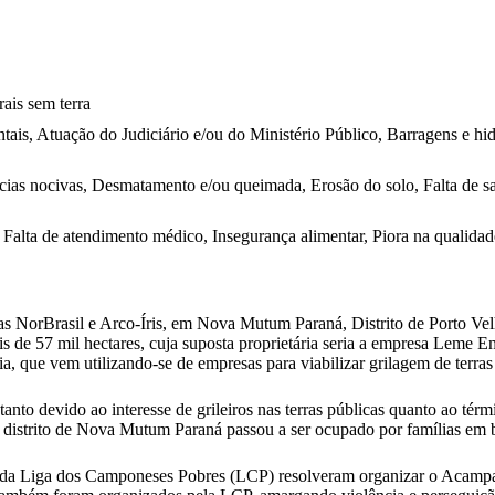
rais sem terra
is, Atuação do Judiciário e/ou do Ministério Público, Barragens e hidr
ias nocivas, Desmatamento e/ou queimada, Erosão do solo, Falta de sa
Falta de atendimento médico, Insegurança alimentar, Piora na qualidade
 NorBrasil e Arco-Íris, em Nova Mutum Paraná, Distrito de Porto Velh
 de 57 mil hectares, cuja suposta proprietária seria a empresa Leme 
 que vem utilizando-se de empresas para viabilizar grilagem de terras
 tanto devido ao interesse de grileiros nas terras públicas quanto ao tér
o distrito de Nova Mutum Paraná passou a ser ocupado por famílias em
es da Liga dos Camponeses Pobres (LCP) resolveram organizar o Acamp