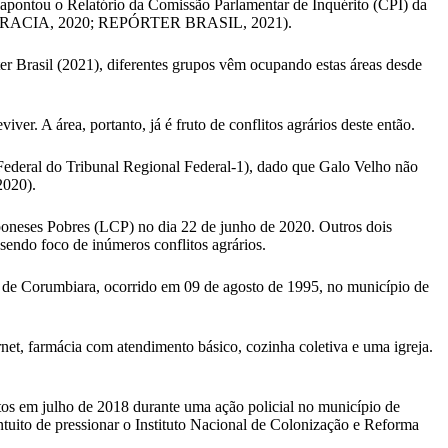
 apontou o Relatório da Comissão Parlamentar de Inquérito (CPI) da
DEMOCRACIA, 2020; REPÓRTER BRASIL, 2021).
r Brasil (2021), diferentes grupos vêm ocupando estas áreas desde
er. A área, portanto, já é fruto de conflitos agrários deste então.
ederal do Tribunal Regional Federal-1), dado que Galo Velho não
2020).
amponeses Pobres (LCP) no dia 22 de junho de 2020. Outros dois
ndo foco de inúmeros conflitos agrários.
de Corumbiara, ocorrido em 09 de agosto de 1995, no município de
net, farmácia com atendimento básico, cozinha coletiva e uma igreja.
s em julho de 2018 durante uma ação policial no município de
ito de pressionar o Instituto Nacional de Colonização e Reforma