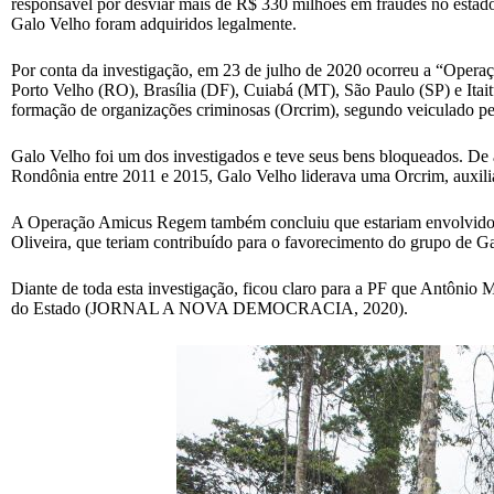
responsável por desviar mais de R$ 330 milhões em fraudes no estado,
Galo Velho foram adquiridos legalmente.
Por conta da investigação, em 23 de julho de 2020 ocorreu a “Opera
Porto Velho (RO), Brasília (DF), Cuiabá (MT), São Paulo (SP) e Itai
formação de organizações criminosas (Orcrim), segundo veiculado p
Galo Velho foi um dos investigados e teve seus bens bloqueados. De
Rondônia entre 2011 e 2015, Galo Velho liderava uma Orcrim, auxilia
A Operação Amicus Regem também concluiu que estariam envolvidos no
Oliveira, que teriam contribuído para o favorecimento do grupo de G
Diante de toda esta investigação, ficou claro para a PF que Antônio
do Estado (JORNAL A NOVA DEMOCRACIA, 2020).