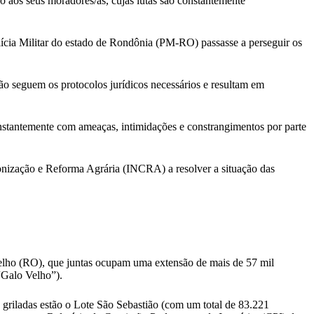
os seus moradores/as, cujas lutas são constantemente
lícia Militar do estado de Rondônia (PM-RO) passasse a perseguir os
não seguem os protocolos jurídicos necessários e resultam em
nstantemente com ameaças, intimidações e constrangimentos por parte
lonização e Reforma Agrária (INCRA) a resolver a situação das
Velho (RO), que juntas ocupam uma extensão de mais de 57 mil
“Galo Velho”).
s griladas estão o Lote São Sebastião (com um total de 83.221