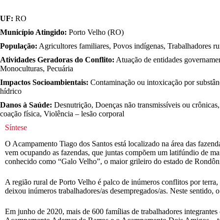
UF:
RO
Município Atingido:
Porto Velho (RO)
População:
Agricultores familiares, Povos indígenas, Trabalhadores ru
Atividades Geradoras do Conflito:
Atuação de entidades governamenta
Monoculturas, Pecuária
Impactos Socioambientais:
Contaminação ou intoxicação por substânc
hídrico
Danos à Saúde:
Desnutrição, Doenças não transmissíveis ou crônicas, 
coação física, Violência – lesão corporal
Síntese
O Acampamento Tiago dos Santos está localizado na área das fazendas
vem ocupando as fazendas, que juntas compõem um latifúndio de mais
conhecido como “Galo Velho”, o maior grileiro do estado de Rondônia,
A região rural de Porto Velho é palco de inúmeros conflitos por terra,
deixou inúmeros trabalhadores/as desempregados/as. Neste sentido, 
Em junho de 2020, mais de 600 famílias de trabalhadores integrant