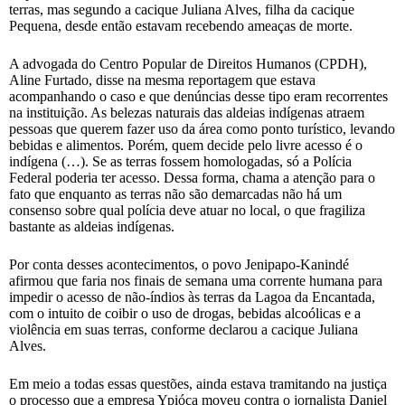
terras, mas segundo a cacique Juliana Alves, filha da cacique
Pequena, desde então estavam recebendo ameaças de morte.
A advogada do Centro Popular de Direitos Humanos (CPDH),
Aline Furtado, disse na mesma reportagem que estava
acompanhando o caso e que denúncias desse tipo eram recorrentes
na instituição. As belezas naturais das aldeias indígenas atraem
pessoas que querem fazer uso da área como ponto turístico, levando
bebidas e alimentos. Porém, quem decide pelo livre acesso é o
indígena (…). Se as terras fossem homologadas, só a Polícia
Federal poderia ter acesso. Dessa forma, chama a atenção para o
fato que enquanto as terras não são demarcadas não há um
consenso sobre qual polícia deve atuar no local, o que fragiliza
bastante as aldeias indígenas.
Por conta desses acontecimentos, o povo Jenipapo-Kanindé
afirmou que faria nos finais de semana uma corrente humana para
impedir o acesso de não-índios às terras da Lagoa da Encantada,
com o intuito de coibir o uso de drogas, bebidas alcoólicas e a
violência em suas terras, conforme declarou a cacique Juliana
Alves.
Em meio a todas essas questões, ainda estava tramitando na justiça
o processo que a empresa Ypióca moveu contra o jornalista Daniel