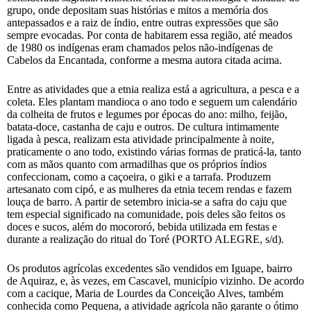
grupo, onde depositam suas histórias e mitos a memória dos
antepassados e a raiz de índio, entre outras expressões que são
sempre evocadas. Por conta de habitarem essa região, até meados
de 1980 os indígenas eram chamados pelos não-indígenas de
Cabelos da Encantada, conforme a mesma autora citada acima.
Entre as atividades que a etnia realiza está a agricultura, a pesca e a
coleta. Eles plantam mandioca o ano todo e seguem um calendário
da colheita de frutos e legumes por épocas do ano: milho, feijão,
batata-doce, castanha de caju e outros. De cultura intimamente
ligada à pesca, realizam esta atividade principalmente à noite,
praticamente o ano todo, existindo várias formas de praticá-la, tanto
com as mãos quanto com armadilhas que os próprios índios
confeccionam, como a caçoeira, o giki e a tarrafa. Produzem
artesanato com cipó, e as mulheres da etnia tecem rendas e fazem
louça de barro. A partir de setembro inicia-se a safra do caju que
tem especial significado na comunidade, pois deles são feitos os
doces e sucos, além do mocororó, bebida utilizada em festas e
durante a realização do ritual do Toré (PORTO ALEGRE, s/d).
Os produtos agrícolas excedentes são vendidos em Iguape, bairro
de Aquiraz, e, às vezes, em Cascavel, município vizinho. De acordo
com a cacique, Maria de Lourdes da Conceição Alves, também
conhecida como Pequena, a atividade agrícola não garante o ótimo