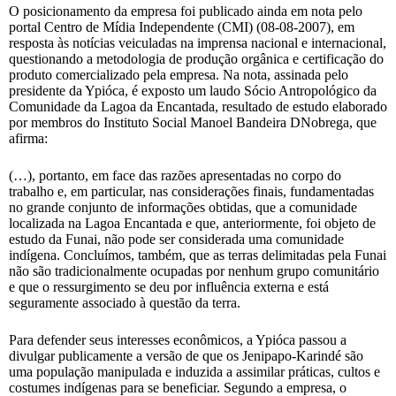
O posicionamento da empresa foi publicado ainda em nota pelo
portal Centro de Mídia Independente (CMI) (08-08-2007), em
resposta às notícias veiculadas na imprensa nacional e internacional,
questionando a metodologia de produção orgânica e certificação do
produto comercializado pela empresa. Na nota, assinada pelo
presidente da Ypióca, é exposto um laudo Sócio Antropológico da
Comunidade da Lagoa da Encantada, resultado de estudo elaborado
por membros do Instituto Social Manoel Bandeira DNobrega, que
afirma:
(…), portanto, em face das razões apresentadas no corpo do
trabalho e, em particular, nas considerações finais, fundamentadas
no grande conjunto de informações obtidas, que a comunidade
localizada na Lagoa Encantada e que, anteriormente, foi objeto de
estudo da Funai, não pode ser considerada uma comunidade
indígena. Concluímos, também, que as terras delimitadas pela Funai
não são tradicionalmente ocupadas por nenhum grupo comunitário
e que o ressurgimento se deu por influência externa e está
seguramente associado à questão da terra.
Para defender seus interesses econômicos, a Ypióca passou a
divulgar publicamente a versão de que os Jenipapo-Karindé são
uma população manipulada e induzida a assimilar práticas, cultos e
costumes indígenas para se beneficiar. Segundo a empresa, o