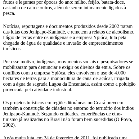
frutos e legumes por épocas do ano: milho, feijão, batata-doce,
castanha de caju e outros, além de serem intimamente ligados à
pesca.
Notícias, reportagens e documentos produzidos desde 2002 tratam
das lutas dos Jenipapo-Kanindé, e remetem a relatos de alcoolismo,
litígio de terras entre os indígenas e a empresa Ypióca, luta pela
chegada de água de qualidade e invasão de empreendimentos
turísticos.
Por esse motivo, indígenas, movimentos sociais e pesquisadores se
mobilizaram para denunciar e exigir os direitos da etnia. Sobre os
conflitos com a empresa Ypióca, eles envolvem o uso de 4.000
hectares de terras para a monocultura de cana-de-açúcar, irrigada
com a água da sagrada Lagoa da Encantada, assim como a poluição
provocada pela atividade industrial.
Os projetos turísticos em regiões litorâneas no Ceará preveem
também a construção de cidades no entorno do território dos índios
Jenipapo-Kanindé. Segundo entidades, experiências de etno-
turismo já realizadas no Brasil não foram bem-sucedidas (O Povo,
2002).
Após muita luta, em 24 de fevereiro de 2011, foi publicada uma