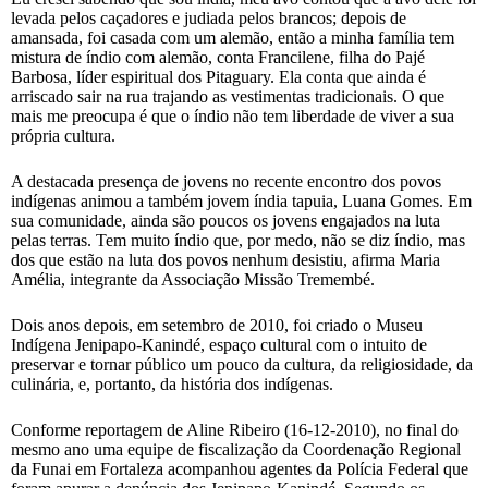
levada pelos caçadores e judiada pelos brancos; depois de
amansada, foi casada com um alemão, então a minha família tem
mistura de índio com alemão, conta Francilene, filha do Pajé
Barbosa, líder espiritual dos Pitaguary. Ela conta que ainda é
arriscado sair na rua trajando as vestimentas tradicionais. O que
mais me preocupa é que o índio não tem liberdade de viver a sua
própria cultura.
A destacada presença de jovens no recente encontro dos povos
indígenas animou a também jovem índia tapuia, Luana Gomes. Em
sua comunidade, ainda são poucos os jovens engajados na luta
pelas terras. Tem muito índio que, por medo, não se diz índio, mas
dos que estão na luta dos povos nenhum desistiu, afirma Maria
Amélia, integrante da Associação Missão Tremembé.
Dois anos depois, em setembro de 2010, foi criado o Museu
Indígena Jenipapo-Kanindé, espaço cultural com o intuito de
preservar e tornar público um pouco da cultura, da religiosidade, da
culinária, e, portanto, da história dos indígenas.
Conforme reportagem de Aline Ribeiro (16-12-2010), no final do
mesmo ano uma equipe de fiscalização da Coordenação Regional
da Funai em Fortaleza acompanhou agentes da Polícia Federal que