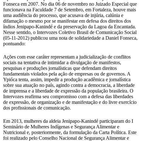
Fonseca em 2007. No dia 06 de novembro no Juizado Especial que
funcionava na Faculdade 7 de Setembro, em Fortaleza, houve mais
uma audiência do processo, que acusava de injúria, calúnia e
difamação o mesmo por se manifestar em defesa dos direitos dos
índios Jenipapo-Kanindé e da preservação da Lagoa da Encantada.
Nesse sentido, o Intervozes Coletivo Brasil de Comunicação Social
(05-11-2012) publicou uma nota de solidariedade a Daniel Fonseca,
pontuando:
Ações com esse caráter representam a judicialização de conflitos
sociais na tentativa de intimidar a divulgação de manifestos,
pesquisas e produções jornalísticas que defendam direitos
fundamentais violados pela ação de empresas ou de governos. A
Ypióca tenta, assim, impedir a produção acadêmica e jornalística
sobre sua atuação no país, agindo contra a democracia, a liberdade
de imprensa e a liberdade de expressão da população brasileira. O
Intervozes reafirma seu compromisso com a defesa das liberdades
de expressão, de organização e de manifestação e do livre exercício
dos profissionais de comunicação.
Em 2013, mulheres da aldeia Jenipapo-Kanindé participaram do I
Seminário de Mulheres Indígenas e Segurança Alimentar e
Nutricional e, posteriormente, da formulação da Carta Política. Este
foi realizado pelo Conselho Nacional de Segurança Alimentar e