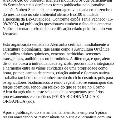
A exposição do professor Meireles mobilizou os que participavam
do Seminário e tais denúncias foram publicadas pelo jornalista
alemão Nobert Suchanek, em reportagem veiculada em dezembro
do mesmo ano no site ambiental alemão Bio100 intitulada
Hipocrisia da Bio-Qualidade. Conforme expôs Tania Pacheco (15-
08-2007), tal publicação questionava também o fato de a empresa
Ypióca ostentar o selo de bio-certificação criado pelo Instituto von
Demeter.
Esta organização sediada na Alemanha certifica mundialmente a
agricultura biodinâmica, que assim como a Agricultura Orgânica
não utiliza adubos químicos, venenos, herbicidas, sementes
transgênicas, antibióticos ou hormônios. A diferença, é que, além
disto, ela busca a individualidade agrícola, procurando a integração
e harmonia entre as várias atividades de uma propriedade como
horta, pomar, campo de cereais, criação animal e florestas nativas.
Trabalha também com o conhecimento do ciclo cósmico, pois para
os agricultores biodinâmicos o reino vegetal não se emancipou das
forças cósmicas, sendo um reflexo do que se passa no Cosmo.
Além da agricultura, este selo atende os segmentos pecuários,
processamentos e cosméticos (FEIRA BIODINÂMICA E
ORGÂNICA (s/d).
Após a publicação do site ambiental alemão, a empresa Ypióca
reagiu ameaçando os responsáveis pelo site e o jornalista com um