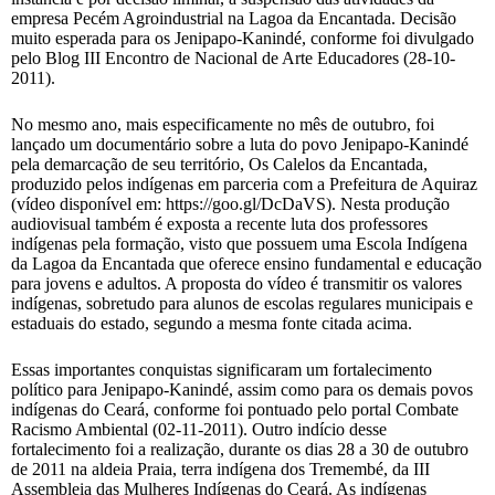
empresa Pecém Agroindustrial na Lagoa da Encantada. Decisão
muito esperada para os Jenipapo-Kanindé, conforme foi divulgado
pelo Blog III Encontro de Nacional de Arte Educadores (28-10-
2011).
No mesmo ano, mais especificamente no mês de outubro, foi
lançado um documentário sobre a luta do povo Jenipapo-Kanindé
pela demarcação de seu território, Os Calelos da Encantada,
produzido pelos indígenas em parceria com a Prefeitura de Aquiraz
(vídeo disponível em: https://goo.gl/DcDaVS). Nesta produção
audiovisual também é exposta a recente luta dos professores
indígenas pela formação, visto que possuem uma Escola Indígena
da Lagoa da Encantada que oferece ensino fundamental e educação
para jovens e adultos. A proposta do vídeo é transmitir os valores
indígenas, sobretudo para alunos de escolas regulares municipais e
estaduais do estado, segundo a mesma fonte citada acima.
Essas importantes conquistas significaram um fortalecimento
político para Jenipapo-Kanindé, assim como para os demais povos
indígenas do Ceará, conforme foi pontuado pelo portal Combate
Racismo Ambiental (02-11-2011). Outro indício desse
fortalecimento foi a realização, durante os dias 28 a 30 de outubro
de 2011 na aldeia Praia, terra indígena dos Tremembé, da III
Assembleia das Mulheres Indígenas do Ceará. As indígenas