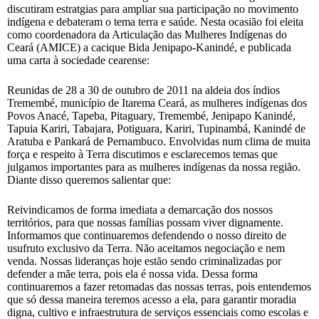
discutiram estratgias para ampliar sua participação no movimento
indígena e debateram o tema terra e saúde. Nesta ocasião foi eleita
como coordenadora da Articulação das Mulheres Indígenas do
Ceará (AMICE) a cacique Bida Jenipapo-Kanindé, e publicada
uma carta à sociedade cearense:
Reunidas de 28 a 30 de outubro de 2011 na aldeia dos índios
Tremembé, município de Itarema Ceará, as mulheres indígenas dos
Povos Anacé, Tapeba, Pitaguary, Tremembé, Jenipapo Kanindé,
Tapuia Kariri, Tabajara, Potiguara, Kariri, Tupinambá, Kanindé de
Aratuba e Pankará de Pernambuco. Envolvidas num clima de muita
força e respeito à Terra discutimos e esclarecemos temas que
julgamos importantes para as mulheres indígenas da nossa região.
Diante disso queremos salientar que:
Reivindicamos de forma imediata a demarcação dos nossos
territórios, para que nossas famílias possam viver dignamente.
Informamos que continuaremos defendendo o nosso direito de
usufruto exclusivo da Terra. Não aceitamos negociação e nem
venda. Nossas lideranças hoje estão sendo criminalizadas por
defender a mãe terra, pois ela é nossa vida. Dessa forma
continuaremos a fazer retomadas das nossas terras, pois entendemos
que só dessa maneira teremos acesso a ela, para garantir moradia
digna, cultivo e infraestrutura de serviços essenciais como escolas e