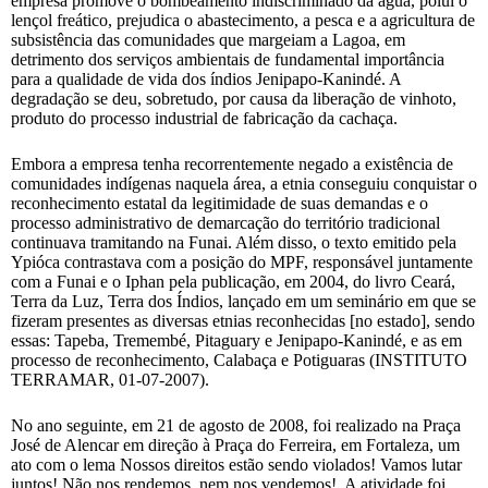
empresa promove o bombeamento indiscriminado da água, polui o
lençol freático, prejudica o abastecimento, a pesca e a agricultura de
subsistência das comunidades que margeiam a Lagoa, em
detrimento dos serviços ambientais de fundamental importância
para a qualidade de vida dos índios Jenipapo-Kanindé. A
degradação se deu, sobretudo, por causa da liberação de vinhoto,
produto do processo industrial de fabricação da cachaça.
Embora a empresa tenha recorrentemente negado a existência de
comunidades indígenas naquela área, a etnia conseguiu conquistar o
reconhecimento estatal da legitimidade de suas demandas e o
processo administrativo de demarcação do território tradicional
continuava tramitando na Funai. Além disso, o texto emitido pela
Ypióca contrastava com a posição do MPF, responsável juntamente
com a Funai e o Iphan pela publicação, em 2004, do livro Ceará,
Terra da Luz, Terra dos Índios, lançado em um seminário em que se
fizeram presentes as diversas etnias reconhecidas [no estado], sendo
essas: Tapeba, Tremembé, Pitaguary e Jenipapo-Kanindé, e as em
processo de reconhecimento, Calabaça e Potiguaras (INSTITUTO
TERRAMAR, 01-07-2007).
No ano seguinte, em 21 de agosto de 2008, foi realizado na Praça
José de Alencar em direção à Praça do Ferreira, em Fortaleza, um
ato com o lema Nossos direitos estão sendo violados! Vamos lutar
juntos! Não nos rendemos, nem nos vendemos!. A atividade foi