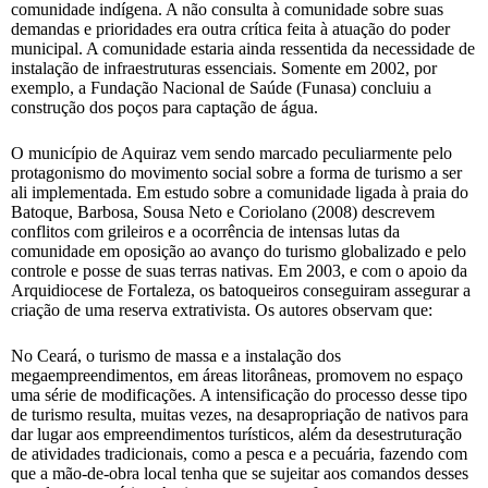
comunidade indígena. A não consulta à comunidade sobre suas
demandas e prioridades era outra crítica feita à atuação do poder
municipal. A comunidade estaria ainda ressentida da necessidade de
instalação de infraestruturas essenciais. Somente em 2002, por
exemplo, a Fundação Nacional de Saúde (Funasa) concluiu a
construção dos poços para captação de água.
O município de Aquiraz vem sendo marcado peculiarmente pelo
protagonismo do movimento social sobre a forma de turismo a ser
ali implementada. Em estudo sobre a comunidade ligada à praia do
Batoque, Barbosa, Sousa Neto e Coriolano (2008) descrevem
conflitos com grileiros e a ocorrência de intensas lutas da
comunidade em oposição ao avanço do turismo globalizado e pelo
controle e posse de suas terras nativas. Em 2003, e com o apoio da
Arquidiocese de Fortaleza, os batoqueiros conseguiram assegurar a
criação de uma reserva extrativista. Os autores observam que:
No Ceará, o turismo de massa e a instalação dos
megaempreendimentos, em áreas litorâneas, promovem no espaço
uma série de modificações. A intensificação do processo desse tipo
de turismo resulta, muitas vezes, na desapropriação de nativos para
dar lugar aos empreendimentos turísticos, além da desestruturação
de atividades tradicionais, como a pesca e a pecuária, fazendo com
que a mão-de-obra local tenha que se sujeitar aos comandos desses