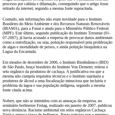
processo por calúnia e difamação, conseguindo que o artigo fosse
retirado da internet, segundo a mesma fonte supracitada.
Contudo, tais informações não eram novidade para o Instituto
Brasileiro do Meio Ambiente e dos Recursos Naturais Renováveis
(IBAMA), para a Funai e ainda para o Ministério Público Federal
(MPF). Este último, segundo publicação do Instituto Terramar (01-
07-2007), já havia acusado a empresa de provocar danos ambientais
como a eutrofização, ou seja, poluição responsável pela proliferação
de algas e mortalidade de peixes, e ainda poluição bioquímica na
Lagoa da Encantada.
Em meados de dezembro de 2006, o Instituto Biodinâmico (IBD)
de São Paulo, braço brasileiro do Instituto Von Demeter, retirou o
selo orgânico da produtora de cachaça. A justificativa era que a
mesma não cumpria requisitos técnicos e o Instituto sujeitaria a
produtora de álcool a uma fiscalização minuciosa que incluiria o
problema da lagoa e sua população indígena, segundo a mesma
fonte citada acima.
Nobert, que não se intimidou com as ameaças da empresa, no
seminário berlinense Fretag, realizado em janeiro de 2007, publicou
nova denúncia: Racismo ambiental em selos orgânicos Cachaça
Ypióca ameaça lagoa de Indígenas. Nesta noticiou que a empresa