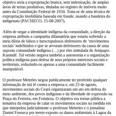
objetivo seria a expropriação branca, sem indenização, de amplas
áreas de terras produtivas, tituladas no registro de imóveis muito
antes da Constituição Federal de 1934. Trata-se de uma técnica de
expropriação imobiliária baseada em fraude, usando a bandeira do
indigenato (PACHECO, 15-08-2007),
Além de negar a identidade indígena da comunidade, a direção da
empresa atribuiu a campanha difamatória que estaria sofrendo a
meia dúzia de falsos e inescrupulosos defensores de ‘movimentos
sociais’ indefinidos e que se arvoram defensores da causa de uma
suposta comunidade indígena (…) por eles intitulada de Jenipapo-
Kanindé. Tal versão negava também a autonomia e a organização
política indígena para defesa de seus próprios interesses sociais e
territoriais, reduzindo-os apenas a uma comunidade facilmente
manipulável.
O professor Meireles negou publicamente ter proferido qualquer
informação de má fé contra a empresa e, em 23 de agosto,
movimentos sociais do Ceará organizaram um ato em defesa do
meio ambiente, dos povos indígenas e da liberdade de expressão na
Praça do Ferreira, em Fortaleza. O objetivo era tornar pública a
tentativa da empresa de calar os movimentos sociais na medida em
que interpelou judicialmente o professor Meireles e o jornalista
Daniel Fonseca por terem exposto os danos ambientais à Lagoa da