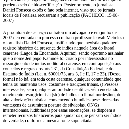
perdeu o selo de bio-cerfificação. Posteriormente, o jornalista
Daniel Fonseca expôs o fato pela internet, visto que os jornais
locais de Fortaleza recusaram a publicação (PACHECO, 15-08-
2007)
A produtora de cachaça contratou um advogado e em junho de
2007 deu entrada em processo contra o professor Jeovah Meireles e
o jornalista Daniel Fonseca, justificando que inexistia qualquer
registro histórico da presença de índios naquela área do litoral
cearense (Lagoa da Encantada, Aquiraz), sendo oportuno assinalar
que o nome Jenipapo-Kanindé foi criado por interessados no
ressurgimento de índios no litoral cearense, em contraposição aos
conceitos e regras dos arts.231, da Constituição Federal, e do
Estatuto do Índio (Lei n. 60001/73, arts 3, I e II, 17 e 23). [Dessa
forma] não há, em toda costa cearense, qualquer comunidade que
tenha ou mantenha usos, costumes e tradições tribais. () Pessoas
interessadas, sem qualquer autoridade científica, vêm encetando
movimento resurgicionista (sic) de índios no litoral nordestino, de
alta valorização turística, convencendo humildes pescadores das
vantagens de assumirem postura de silvícolas. ONGs
internacionais, ludibriadas por essas encenações, se dispõem a
remeter recursos financeiros para ajudar os que pensam ser índios
de verdade, conforme a mesma fonte supracitada.