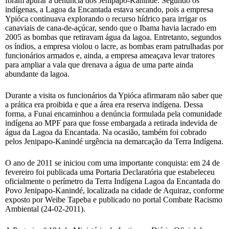
foram apurar a denúncia dos Jenipapo-Kanindé. Segundo os
indígenas, a Lagoa da Encantada estava secando, pois a empresa
Ypióca continuava explorando o recurso hídrico para irrigar os
canaviais de cana-de-açúcar, sendo que o Ibama havia lacrado em
2005 as bombas que retiravam água da lagoa. Entretanto, segundos
os índios, a empresa violou o lacre, as bombas eram patrulhadas por
funcionários armados e, ainda, a empresa ameaçava levar tratores
para ampliar a vala que drenava a água de uma parte ainda
abundante da lagoa.
Durante a visita os funcionários da Ypióca afirmaram não saber que
a prática era proibida e que a área era reserva indígena. Dessa
forma, a Funai encaminhou a denúncia formulada pela comunidade
indígena ao MPF para que fosse embargada a retirada indevida de
água da Lagoa da Encantada. Na ocasião, também foi cobrado
pelos Jenipapo-Kanindé urgência na demarcação da Terra Indígena.
O ano de 2011 se iniciou com uma importante conquista: em 24 de
fevereiro foi publicada uma Portaria Declaratória que estabeleceu
oficialmente o perímetro da Terra Indígena Lagoa da Encantada do
Povo Jenipapo-Kanindé, localizada na cidade de Aquiraz, conforme
exposto por Weibe Tapeba e publicado no portal Combate Racismo
Ambiental (24-02-2011).