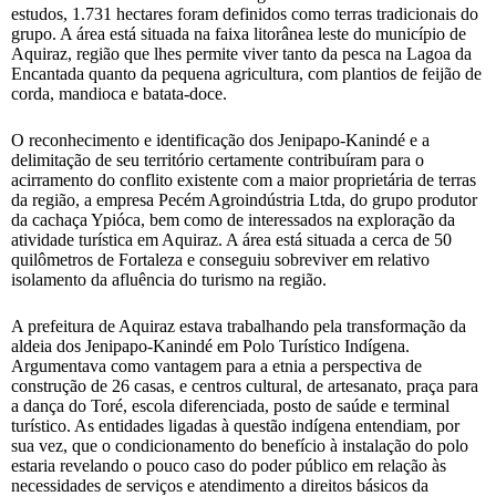
estudos, 1.731 hectares foram definidos como terras tradicionais do
grupo. A área está situada na faixa litorânea leste do município de
Aquiraz, região que lhes permite viver tanto da pesca na Lagoa da
Encantada quanto da pequena agricultura, com plantios de feijão de
corda, mandioca e batata-doce.
O reconhecimento e identificação dos Jenipapo-Kanindé e a
delimitação de seu território certamente contribuíram para o
acirramento do conflito existente com a maior proprietária de terras
da região, a empresa Pecém Agroindústria Ltda, do grupo produtor
da cachaça Ypióca, bem como de interessados na exploração da
atividade turística em Aquiraz. A área está situada a cerca de 50
quilômetros de Fortaleza e conseguiu sobreviver em relativo
isolamento da afluência do turismo na região.
A prefeitura de Aquiraz estava trabalhando pela transformação da
aldeia dos Jenipapo-Kanindé em Polo Turístico Indígena.
Argumentava como vantagem para a etnia a perspectiva de
construção de 26 casas, e centros cultural, de artesanato, praça para
a dança do Toré, escola diferenciada, posto de saúde e terminal
turístico. As entidades ligadas à questão indígena entendiam, por
sua vez, que o condicionamento do benefício à instalação do polo
estaria revelando o pouco caso do poder público em relação às
necessidades de serviços e atendimento a direitos básicos da