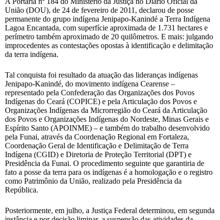
A Portaria nº 184 do Ministério da Justiça no Diário Oficial da
União (DOU), de 24 de fevereiro de 2011, declarou de posse
permanente do grupo indígena Jenipapo-Kanindé a Terra Indígena
Lagoa Encantada, com superfície aproximada de 1.731 hectares e
perímetro também aproximado de 20 quilômetros. E mais: julgando
improcedentes as contestações opostas à identificação e delimitação
da terra indígena.
Tal conquista foi resultado da atuação das lideranças indígenas
Jenipapo-Kanindé, do movimento indígena Cearense –
representado pela Confederação das Organizações dos Povos
Indígenas do Ceará (COPICE) e pela Articulação dos Povos e
Organizações Indígenas da Microrregião do Ceará da Articulação
dos Povos e Organizações Indígenas do Nordeste, Minas Gerais e
Espírito Santo (APOINME) – e também do trabalho desenvolvido
pela Funai, através da Coordenação Regional em Fortaleza,
Coordenação Geral de Identificação e Delimitação de Terra
Indígena (CGID) e Diretoria de Proteção Territorial (DPT) e
Presidência da Funai. O procedimento seguinte que garantiria de
fato a posse da terra para os indígenas é a homologação e o registro
como Patrimônio da União, realizado pela Presidência da
República.
Posteriormente, em julho, a Justiça Federal determinou, em segunda
instância e por decisão liminar, a suspensão das atividades da