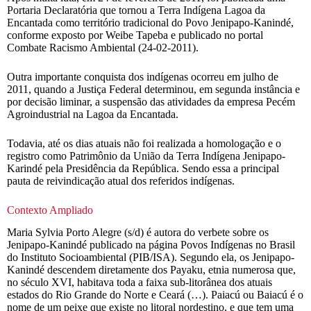
Portaria Declaratória que tornou a Terra Indígena Lagoa da
Encantada como território tradicional do Povo Jenipapo-Kanindé,
conforme exposto por Weibe Tapeba e publicado no portal
Combate Racismo Ambiental (24-02-2011).
Outra importante conquista dos indígenas ocorreu em julho de
2011, quando a Justiça Federal determinou, em segunda instância e
por decisão liminar, a suspensão das atividades da empresa Pecém
Agroindustrial na Lagoa da Encantada.
Todavia, até os dias atuais não foi realizada a homologação e o
registro como Patrimônio da União da Terra Indígena Jenipapo-
Karindé pela Presidência da República. Sendo essa a principal
pauta de reivindicação atual dos referidos indígenas.
Contexto Ampliado
Maria Sylvia Porto Alegre (s/d) é autora do verbete sobre os
Jenipapo-Kanindé publicado na página Povos Indígenas no Brasil
do Instituto Socioambiental (PIB/ISA). Segundo ela, os Jenipapo-
Kanindé descendem diretamente dos Payaku, etnia numerosa que,
no século XVI, habitava toda a faixa sub-litorânea dos atuais
estados do Rio Grande do Norte e Ceará (…). Paiacú ou Baiacú é o
nome de um peixe que existe no litoral nordestino, e que tem uma