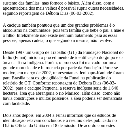
sustento das famílias, mas fornece o básico. Além disso, com a
aposentadoria dos mais velhos é possível suprir outras necessidades,
segundo reportagem de Débora Dias (06-03-2002).
A cacique também pontuou que um dos grandes problemas é o
alcoolismo na comunidade, pois tem família que bebe o pai, a mãe e
o filho. Infelizmente não existe nenhum tratamento para as essas
pessoas, apenas cadeia, o que segundo a mesma, não resolve.
Desde 1997 um Grupo de Trabalho (GT) da Fundação Nacional do
Índio (Funai) iniciou o procedimento de identificação do grupo e da
área da Terra Indígena. Porém, o processo foi marcado por uma
grande morosidade e burocracia por parte da Fundação. Por esse
motivo, em março de 2002, representantes Jenipapo-Kanindé foram
para Brasília para exigir agilidade da Funai na publicação do
relatório do GT. Conforme reportagem de Débora Dias (06-03-
2002), para a cacique Pequena, a reserva indígena seria de 1.640
hectares, área que abrangeria o rio Marisco; além disso, como não
havia construções e muitos posseiros, a área poderia ser demarcada
com facilidade.
Dois anos depois, em 2004 a Funai informou que os estudos de
identificação estavam concluídos e o resumo deles publicado no
Diário Oficial da União em 18 de agosto. De acordo com estes