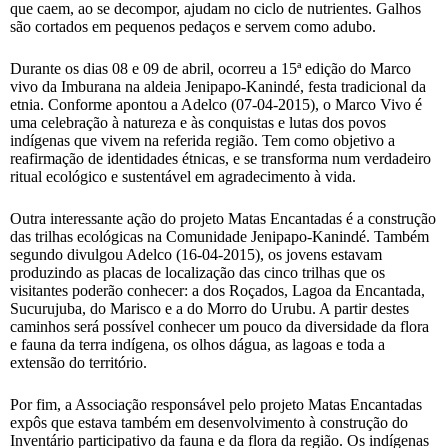
que caem, ao se decompor, ajudam no ciclo de nutrientes. Galhos
são cortados em pequenos pedaços e servem como adubo.
Durante os dias 08 e 09 de abril, ocorreu a 15ª edição do Marco
vivo da Imburana na aldeia Jenipapo-Kanindé, festa tradicional da
etnia. Conforme apontou a Adelco (07-04-2015), o Marco Vivo é
uma celebração à natureza e às conquistas e lutas dos povos
indígenas que vivem na referida região. Tem como objetivo a
reafirmação de identidades étnicas, e se transforma num verdadeiro
ritual ecológico e sustentável em agradecimento à vida.
Outra interessante ação do projeto Matas Encantadas é a construção
das trilhas ecológicas na Comunidade Jenipapo-Kanindé. Também
segundo divulgou Adelco (16-04-2015), os jovens estavam
produzindo as placas de localização das cinco trilhas que os
visitantes poderão conhecer: a dos Roçados, Lagoa da Encantada,
Sucurujuba, do Marisco e a do Morro do Urubu. A partir destes
caminhos será possível conhecer um pouco da diversidade da flora
e fauna da terra indígena, os olhos dágua, as lagoas e toda a
extensão do território.
Por fim, a Associação responsável pelo projeto Matas Encantadas
expôs que estava também em desenvolvimento à construção do
Inventário participativo da fauna e da flora da região. Os indígenas