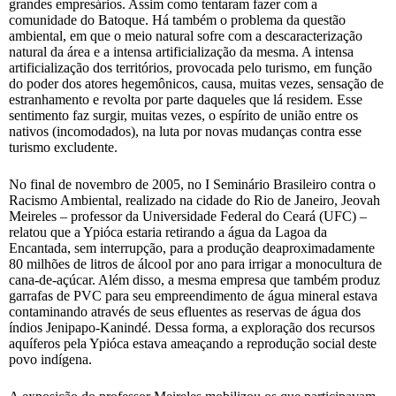
grandes empresários. Assim como tentaram fazer com a
comunidade do Batoque. Há também o problema da questão
ambiental, em que o meio natural sofre com a descaracterização
natural da área e a intensa artificialização da mesma. A intensa
artificialização dos territórios, provocada pelo turismo, em função
do poder dos atores hegemônicos, causa, muitas vezes, sensação de
estranhamento e revolta por parte daqueles que lá residem. Esse
sentimento faz surgir, muitas vezes, o espírito de união entre os
nativos (incomodados), na luta por novas mudanças contra esse
turismo excludente.
No final de novembro de 2005, no I Seminário Brasileiro contra o
Racismo Ambiental, realizado na cidade do Rio de Janeiro, Jeovah
Meireles – professor da Universidade Federal do Ceará (UFC) –
relatou que a Ypióca estaria retirando a água da Lagoa da
Encantada, sem interrupção, para a produção deaproximadamente
80 milhões de litros de álcool por ano para irrigar a monocultura de
cana-de-açúcar. Além disso, a mesma empresa que também produz
garrafas de PVC para seu empreendimento de água mineral estava
contaminando através de seus efluentes as reservas de água dos
índios Jenipapo-Kanindé. Dessa forma, a exploração dos recursos
aquíferos pela Ypióca estava ameaçando a reprodução social deste
povo indígena.