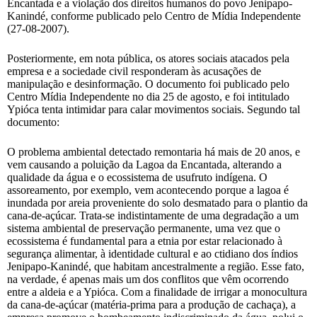
Encantada e a violação dos direitos humanos do povo Jenipapo-
Kanindé, conforme publicado pelo Centro de Mídia Independente
(27-08-2007).
Posteriormente, em nota pública, os atores sociais atacados pela
empresa e a sociedade civil responderam às acusações de
manipulação e desinformação. O documento foi publicado pelo
Centro Mídia Independente no dia 25 de agosto, e foi intitulado
Ypióca tenta intimidar para calar movimentos sociais. Segundo tal
documento:
O problema ambiental detectado remontaria há mais de 20 anos, e
vem causando a poluição da Lagoa da Encantada, alterando a
qualidade da água e o ecossistema de usufruto indígena. O
assoreamento, por exemplo, vem acontecendo porque a lagoa é
inundada por areia proveniente do solo desmatado para o plantio da
cana-de-açúcar. Trata-se indistintamente de uma degradação a um
sistema ambiental de preservação permanente, uma vez que o
ecossistema é fundamental para a etnia por estar relacionado à
segurança alimentar, à identidade cultural e ao ctidiano dos índios
Jenipapo-Kanindé, que habitam ancestralmente a região. Esse fato,
na verdade, é apenas mais um dos conflitos que vêm ocorrendo
entre a aldeia e a Ypióca. Com a finalidade de irrigar a monocultura
da cana-de-açúcar (matéria-prima para a produção de cachaça), a