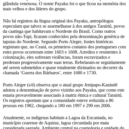
glândula venenosa. O nome Payaku foi o que ficou na memória dos
mais velhos e dos líderes do grupo.
Não há registros da língua original dos Payaku, antropólogos
especulam que talvez se assemelhasse à dos antigos Tarairiú, povos
da caatinga que habitavam o Nordeste do Brasil. Como outros
povos não-Tupi, ficaram conhecidos pela denominação genérica de
tapuias do Nordeste. Segundo Porto Alegre, fontes históricas
registram que, no Ceará, os primeiros contatos dos portugueses com
estes povos ocorreram entre 1603 e 1608. Arredios e resistentes à
colonização, eles sofreram violências, foram escravizados e
perderam progressivamente suas terras. Rebelaram-se seguidamente
até serem submetidos e quase totalmente dizimados no decorrer da
chamada ‘Guerra dos Bárbaros’, entre 1680 e 1730.
Porto Alegre (s/d) observa que o atual grupo Jenipapo-Kanindé
adotou a denominação de povo vizinho aos Payaku, que como este
estaria provavelmente associado à matriz étnica e cultural Tarairiú.
Os registros apontam que a comunidade esteve reduzida a 86
pessoas em 1982, chegando a 180 em 1997 e 290 em 2006.
Atualmente, os indígenas habitam a Lagoa da Encantada, no
município cearense de Aquiraz, lagoa circundada por mata
considerada sagrada. Ambiente central na cosmologia e unidade do