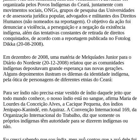
organizada pelos Povos Indígenas do Ceará, juntamente com
movimentos sociais, ONGs, grupos de pesquisa das Universidades
e de assessoria jurídica popular, advogados e militantes dos Direitos
Humanos (não nomeados na reportagem). O objetivo da ação foi
denunciar a violência, a perseguição e a negação da existência
indígena, além das tentativas constantes de retirada de direitos
conquistados, de acordo com a reportagem publicada no Fotolog
Dikka (20-08-2008).
Em dezembro de 2008, uma matéria de Melquíades Junior para o
Diário do Nordeste (20-12-2008) relatou que as comunidades
indígenas depositavam grande esperança nas novas gerações.
Alguns depoimentos ilustram os dilemas da identidade indígena,
pela ótica de personagens de diferentes etnias do Ceará:
Para ser índio não precisa estar vestido de índio daquele jeito que
todo mundo conhece, o nosso índio está no sangue, afirma Maria de
Lourdes da Conceição Alves, a Cacique Pequena, dos índios
Jenipapo-Kanindé, em Aquiraz. A Convenção Internacional 169, da
Organização Internacional do Trabalho, diz que somente os
próprios indígenas têm autoridade para se dizerem indígenas ou
não.
Eu cresci sabendo que sou índia, meu avô contou que a avó dele foi