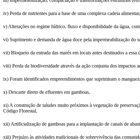
iii) Impermeabilização, compactação e transformações estruturais (em 
iv) Perda de nutrientes para a base de uma complexa cadeia alimentar
v) Alterações no regime hídrico, fluxo e disponibilidade da água, com
vi) Suprimento e demanda de água doce pela impermeabilização do s
vii) Bloqueio da entrada das marés em locais antes destinados a essa 
viii) Perda da biodiversidade através da ação conjunta dos impactos a
ix) Foram identificados empreendimentos que suprimiram o manguezal
x) Descarte direto de efluentes em gamboas,
xi) A construção de taludes muito próximos à vegetação de preserva
Código Florestal,
xii) Artificialização de gamboas para a implantação de canais de abas
xiii) Prejuízo às atividades tradicionais de sobrevivência das comunid