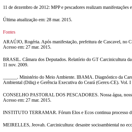
11 de dezembro de 2012: MPP e pescadores realizam manifestações em
Última atualização em: 28 mar. 2015.
Fontes
ARAÚJO, Rogéria. Após manifestação, prefeitura de Cascavel, no Cear
Acesso em: 27 mar. 2015.
BRASIL. Câmara dos Deputados. Relatório do GT Carcinicultura da c
11 nov. 2009.
______. Ministério do Meio Ambiente. IBAMA. Diagnóstico da Carcini
Ambiental (Diliq) e Gerência Executiva do Ceará (Gerex-CE). Vol. I 
CONSELHO PASTORAL DOS PESCADORES. Nossa água, nossa terra não
Acesso em: 27 mar. 2015.
INSTITUTO TERRAMAR. Fórum Elos e Ecos continua processo de den
MEIRELLES, Jeovah. Carcinicultura: desastre socioambiental no ecoss