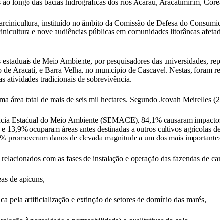
s ao longo das bacias hidrográficas dos rios Acaraú, Aracatimirim, Core
Carcinicultura, instituído no âmbito da Comissão de Defesa do Consu
cinicultura e nove audiências públicas em comunidades litorâneas afeta
s estaduais de Meio Ambiente, por pesquisadores das universidades, re
 de Aracatí, e Barra Velha, no município de Cascavel. Nestas, foram re
s atividades tradicionais de sobrevivência.
a área total de mais de seis mil hectares. Segundo Jeovah Meirelles (2
endência Estadual do Meio Ambiente (SEMACE), 84,1% causaram impactos
13,9% ocuparam áreas antes destinadas a outros cultivos agrícolas de 
,6% promoveram danos de elevada magnitude a um dos mais importantes 
 relacionados com as fases de instalação e operação das fazendas de ca
as de apicuns,
ca pela artificialização e extinção de setores de domínio das marés,