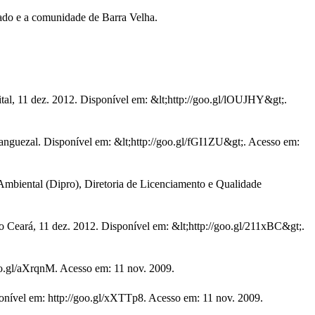
ado e a comunidade de Barra Velha.
tal, 11 dez. 2012. Disponível em: &lt;http://goo.gl/lOUJHY&gt;.
nguezal. Disponível em: &lt;http://goo.gl/fGI1ZU&gt;. Acesso em:
Ambiental (Dipro), Diretoria de Licenciamento e Qualidade
á, 11 dez. 2012. Disponível em: &lt;http://goo.gl/211xBC&gt;.
.gl/aXrqnM. Acesso em: 11 nov. 2009.
ponível em: http://goo.gl/xXTTp8. Acesso em: 11 nov. 2009.