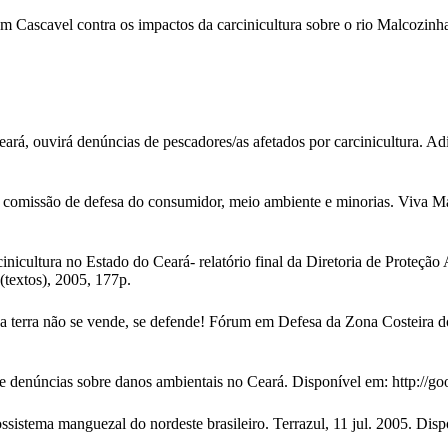
 Cascavel contra os impactos da carcinicultura sobre o rio Malcozinh
á, ouvirá denúncias de pescadores/as afetados por carcinicultura. Adi
omissão de defesa do consumidor, meio ambiente e minorias. Viva Ma
cultura no Estado do Ceará- relatório final da Diretoria de Proteção 
(textos), 2005, 177p.
 se vende, se defende! Fórum em Defesa da Zona Costeira do Cear
úncias sobre danos ambientais no Ceará. Disponível em: http://goo
istema manguezal do nordeste brasileiro. Terrazul, 11 jul. 2005. Dis