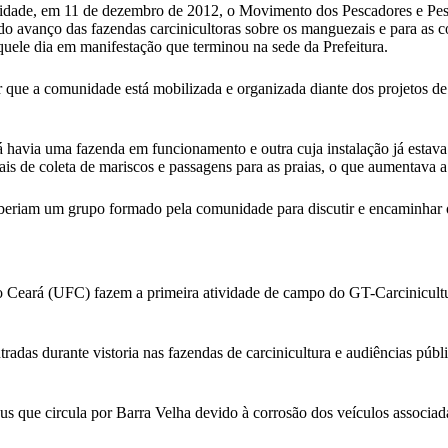
vidade, em 11 de dezembro de 2012, o Movimento dos Pescadores e Pes
 do avanço das fazendas carcinicultoras sobre os manguezais e para as
ele dia em manifestação que terminou na sede da Prefeitura.
que a comunidade está mobilizada e organizada diante dos projetos de 
á havia uma fazenda em funcionamento e outra cuja instalação já esta
 de coleta de mariscos e passagens para as praias, o que aumentava a di
eberiam um grupo formado pela comunidade para discutir e encaminhar 
do Ceará (UFC) fazem a primeira atividade de campo do GT-Carcinicu
tradas durante vistoria nas fazendas de carcinicultura e audiências púb
us que circula por Barra Velha devido à corrosão dos veículos associad