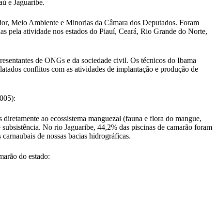
aú e Jaguaribe.
midor, Meio Ambiente e Minorias da Câmara dos Deputados. Foram
das pela atividade nos estados do Piauí, Ceará, Rio Grande do Norte,
presentantes de ONGs e da sociedade civil. Os técnicos do Ibama
latados conflitos com as atividades de implantação e produção de
005):
 diretamente ao ecossistema manguezal (fauna e flora do mangue,
subsistência. No rio Jaguaribe, 44,2% das piscinas de camarão foram
carnaubais de nossas bacias hidrográficas.
marão do estado: