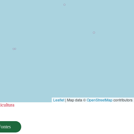
Leaflet
| Map data ©
OpenStreetMap
contributors
icultura
Fontes