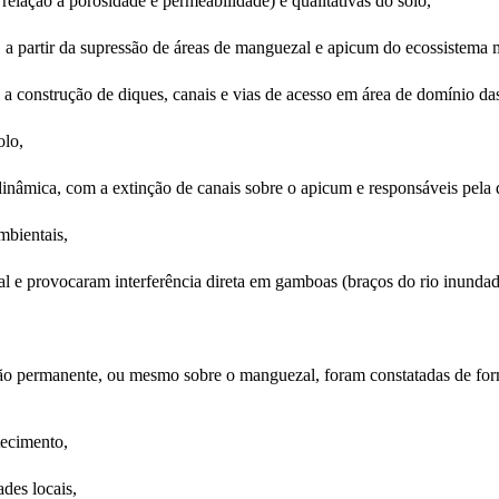
relação à porosidade e permeabilidade) e qualitativas do solo,
, a partir da supressão de áreas de manguezal e apicum do ecossistema
 a construção de diques, canais e vias de acesso em área de domínio da
olo,
dinâmica, com a extinção de canais sobre o apicum e responsáveis pela 
mbientais,
 e provocaram interferência direta em gamboas (braços do rio inundado
ção permanente, ou mesmo sobre o manguezal, foram constatadas de form
tecimento,
ades locais,