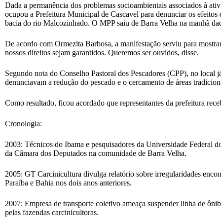
Dada a permanência dos problemas socioambientais associados à ati
ocupou a Prefeitura Municipal de Cascavel para denunciar os efeitos
bacia do rio Malcozinhado. O MPP saiu de Barra Velha na manhã daqu
De acordo com Ormezita Barbosa, a manifestação serviu para mostrar 
nossos direitos sejam garantidos. Queremos ser ouvidos, disse.
Segundo nota do Conselho Pastoral dos Pescadores (CPP), no local j
denunciavam a redução do pescado e o cercamento de áreas tradicionais
Como resultado, ficou acordado que representantes da prefeitura rec
Cronologia:
2003: Técnicos do Ibama e pesquisadores da Universidade Federal 
da Câmara dos Deputados na comunidade de Barra Velha.
2005: GT Carcinicultura divulga relatório sobre irregularidades encon
Paraíba e Bahia nos dois anos anteriores.
2007: Empresa de transporte coletivo ameaça suspender linha de ônib
pelas fazendas carcinicultoras.