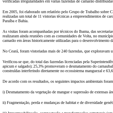
verificadas irregularidades em várias fazendas de camarão distribuída
Em 2005, foi elaborado um relatório pelo Grupo de Trabalho sobre 
realizadas um total de 11 vistorias técnicas a empreendimentos de car
Paraíba e Bahia.
As visitas foram acompanhadas por técnicos do Ibama, das secretaria
realizaram ainda reuniões com as comunidades de Volta, no município
camarão em áreas historicamente utilizadas para o desenvolvimento da
No Ceará, foram vistoriadas mais de 240 fazendas, que exploravam um
Verificou-se que, do total das fazendas licenciadas pela Superint
apicum e salgado); 25,3% promoveram o desmatamento do carnaubal e 
construídas interferindo diretamente no ecossistema manguezal e 63
De acordo com os resultados, os seguintes impactos ambientais foram
i) Desmatamento da vegetação de mangue e supressão de extensas áre
ii) Fragmentação, perda e mudanças de habitat e de diversidade genéti