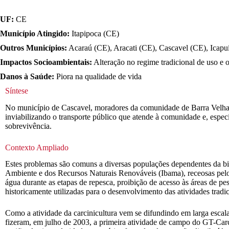
UF:
CE
Município Atingido:
Itapipoca (CE)
Outros Municípios:
Acaraú (CE), Aracati (CE), Cascavel (CE), Icapuí
Impactos Socioambientais:
Alteração no regime tradicional de uso e 
Danos à Saúde:
Piora na qualidade de vida
Síntese
No município de Cascavel, moradores da comunidade de Barra Velha es
inviabilizando o transporte público que atende à comunidade e, especi
sobrevivência.
Contexto Ampliado
Estes problemas são comuns a diversas populações dependentes da bio
Ambiente e dos Recursos Naturais Renováveis (Ibama), receosas pel
água durante as etapas de repesca, proibição de acesso às áreas de pe
historicamente utilizadas para o desenvolvimento das atividades tradi
Como a atividade da carcinicultura vem se difundindo em larga escal
fizeram, em julho de 2003, a primeira atividade de campo do GT-Car