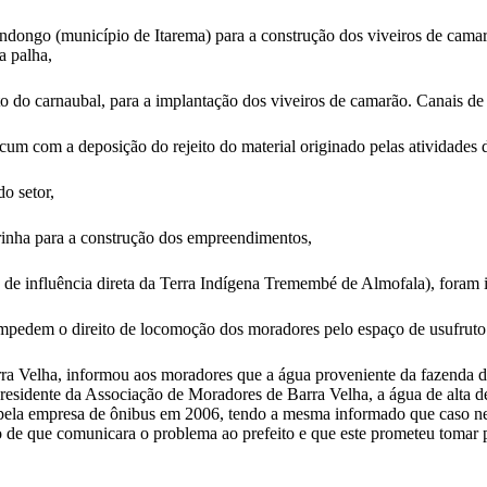
ndongo (município de Itarema) para a construção dos viveiros de cam
a palha,
 do carnaubal, para a implantação dos viveiros de camarão. Canais de 
cum com a deposição do rejeito do material originado pelas atividades 
o setor,
Marinha para a construção dos empreendimentos,
e influência direta da Terra Indígena Tremembé de Almofala), foram i
mpedem o direito de locomoção dos moradores pelo espaço de usufruto t
arra Velha, informou aos moradores que a água proveniente da fazenda 
esidente da Associação de Moradores de Barra Velha, a água de alta de 
o pela empresa de ônibus em 2006, tendo a mesma informado que caso nen
de que comunicara o problema ao prefeito e que este prometeu tomar p