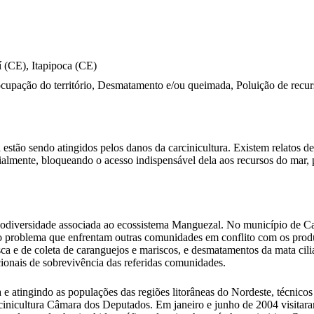
 (CE), Itapipoca (CE)
ocupação do território, Desmatamento e/ou queimada, Poluição de recurs
tão sendo atingidos pelos danos da carcinicultura. Existem relatos de 
almente, bloqueando o acesso indispensável dela aos recursos do mar, p
diversidade associada ao ecossistema Manguezal. No município de Casc
o problema que enfrentam outras comunidades em conflito com os produ
sca e de coleta de caranguejos e mariscos, e desmatamentos da mata cili
cionais de sobrevivência das referidas comunidades.
a e atingindo as populações das regiões litorâneas do Nordeste, técni
cinicultura Câmara dos Deputados. Em janeiro e junho de 2004 visita