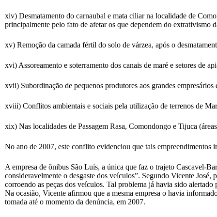
xiv) Desmatamento do carnaubal e mata ciliar na localidade de Como
principalmente pelo fato de afetar os que dependem do extrativismo d
xv) Remoção da camada fértil do solo de várzea, após o desmatamento
xvi) Assoreamento e soterramento dos canais de maré e setores de api
xvii) Subordinação de pequenos produtores aos grandes empresários d
xviii) Conflitos ambientais e sociais pela utilização de terrenos de 
xix) Nas localidades de Passagem Rasa, Comondongo e Tijuca (áreas d
No ano de 2007, este conflito evidenciou que tais empreendimentos i
A empresa de ônibus São Luís, a única que faz o trajeto Cascavel-B
consideravelmente o desgaste dos veículos”. Segundo Vicente José, pr
corroendo as peças dos veículos. Tal problema já havia sido alertad
Na ocasião, Vicente afirmou que a mesma empresa o havia informado 
tomada até o momento da denúncia, em 2007.