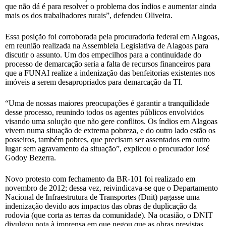
que não dá é para resolver o problema dos índios e aumentar ainda
mais os dos trabalhadores rurais”, defendeu Oliveira.
Essa posição foi corroborada pela procuradoria federal em Alagoas,
em reunião realizada na Assembleia Legislativa de Alagoas para
discutir o assunto. Um dos empecilhos para a continuidade do
processo de demarcação seria a falta de recursos financeiros para
que a FUNAI realize a indenização das benfeitorias existentes nos
imóveis a serem desapropriados para demarcação da TI.
“Uma de nossas maiores preocupações é garantir a tranquilidade
desse processo, reunindo todos os agentes públicos envolvidos
visando uma solução que não gere conflitos. Os índios em Alagoas
vivem numa situação de extrema pobreza, e do outro lado estão os
posseiros, também pobres, que precisam ser assentados em outro
lugar sem agravamento da situação”, explicou o procurador José
Godoy Bezerra.
Novo protesto com fechamento da BR-101 foi realizado em
novembro de 2012; dessa vez, reivindicava-se que o Departamento
Nacional de Infraestrutura de Transportes (Dnit) pagasse uma
indenização devido aos impactos das obras de duplicação da
rodovia (que corta as terras da comunidade). Na ocasião, o DNIT
divulgou nota à imprensa em que negou que as obras previstas