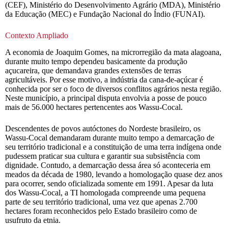
(CEF), Ministério do Desenvolvimento Agrário (MDA), Ministério
da Educação (MEC) e Fundação Nacional do Índio (FUNAI).
Contexto Ampliado
A economia de Joaquim Gomes, na microrregião da mata alagoana,
durante muito tempo dependeu basicamente da produção
açucareira, que demandava grandes extensões de terras
agricultáveis. Por esse motivo, a indústria da cana-de-açúcar é
conhecida por ser o foco de diversos conflitos agrários nesta região.
Neste município, a principal disputa envolvia a posse de pouco
mais de 56.000 hectares pertencentes aos Wassu-Cocal.
Descendentes de povos autóctones do Nordeste brasileiro, os
Wassu-Cocal demandaram durante muito tempo a demarcação de
seu território tradicional e a constituição de uma terra indígena onde
pudessem praticar sua cultura e garantir sua subsistência com
dignidade. Contudo, a demarcação dessa área só aconteceria em
meados da década de 1980, levando a homologação quase dez anos
para ocorrer, sendo oficializada somente em 1991. Apesar da luta
dos Wassu-Cocal, a TI homologada compreende uma pequena
parte de seu território tradicional, uma vez que apenas 2.700
hectares foram reconhecidos pelo Estado brasileiro como de
usufruto da etnia.