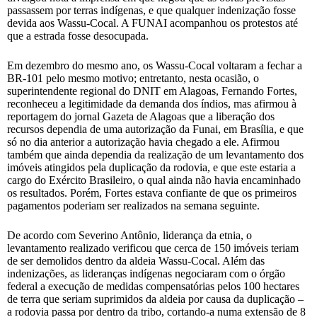
passassem por terras indígenas, e que qualquer indenização fosse
devida aos Wassu-Cocal. A FUNAI acompanhou os protestos até
que a estrada fosse desocupada.
Em dezembro do mesmo ano, os Wassu-Cocal voltaram a fechar a
BR-101 pelo mesmo motivo; entretanto, nesta ocasião, o
superintendente regional do DNIT em Alagoas, Fernando Fortes,
reconheceu a legitimidade da demanda dos índios, mas afirmou à
reportagem do jornal Gazeta de Alagoas que a liberação dos
recursos dependia de uma autorização da Funai, em Brasília, e que
só no dia anterior a autorização havia chegado a ele. Afirmou
também que ainda dependia da realização de um levantamento dos
imóveis atingidos pela duplicação da rodovia, e que este estaria a
cargo do Exército Brasileiro, o qual ainda não havia encaminhado
os resultados. Porém, Fortes estava confiante de que os primeiros
pagamentos poderiam ser realizados na semana seguinte.
De acordo com Severino Antônio, liderança da etnia, o
levantamento realizado verificou que cerca de 150 imóveis teriam
de ser demolidos dentro da aldeia Wassu-Cocal. Além das
indenizações, as lideranças indígenas negociaram com o órgão
federal a execução de medidas compensatórias pelos 100 hectares
de terra que seriam suprimidos da aldeia por causa da duplicação –
a rodovia passa por dentro da tribo, cortando-a numa extensão de 8