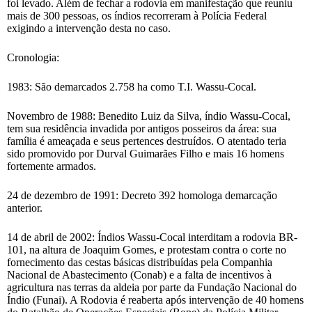
foi levado. Além de fechar a rodovia em manifestação que reuniu
mais de 300 pessoas, os índios recorreram à Polícia Federal
exigindo a intervenção desta no caso.
Cronologia:
1983: São demarcados 2.758 ha como T.I. Wassu-Cocal.
Novembro de 1988: Benedito Luiz da Silva, índio Wassu-Cocal,
tem sua residência invadida por antigos posseiros da área: sua
família é ameaçada e seus pertences destruídos. O atentado teria
sido promovido por Durval Guimarães Filho e mais 16 homens
fortemente armados.
24 de dezembro de 1991: Decreto 392 homologa demarcação
anterior.
14 de abril de 2002: Índios Wassu-Cocal interditam a rodovia BR-
101, na altura de Joaquim Gomes, e protestam contra o corte no
fornecimento das cestas básicas distribuídas pela Companhia
Nacional de Abastecimento (Conab) e a falta de incentivos à
agricultura nas terras da aldeia por parte da Fundação Nacional do
Índio (Funai). A Rodovia é reaberta após intervenção de 40 homens