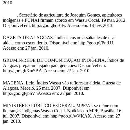
2010.
______. Secretário de agricultura de Joaquim Gomes, apicultores
indígenas e FUNAI firmam acordo em Wassu-Cocal. 19 mar. 2012.
Disponível em: http://goo.gl/qs6Iv. Acesso em: 14 fev. 2013.
GAZETA DE ALAGOAS. Índios acusam assaltantes de usar
aldeia como esconderijo. Disponível em: http://goo.gl/PntUJ.
Acesso em: 27 jan. 2010.
GRUMIN/REDE DE COMUNICAÇÃO INDÍGENA. Índios de
Alagoas preparam legado para gerações. Disponível em:
http://goo.gl/Xm5BA. Acesso em: 27 jan. 2010.
MACENA, Lelo. Índios Wassu vão reflorestar aldeia. Gazeta de
Alagoas, Maceió, 25 mar. 2007. Disponível em:
http://goo.gl/jbnVhAcesso em: 27 jan. 2010.
MINISTÉRIO PÚBLICO FEDERAL. MPF/AL se reúne com
lideranças indígenas Wassu Cocal. Notícias do MPF, Brasília, 16
jul. 2007. Disponível em: http://goo.gl/wVKAX. Acesso em: 27
jan. 2010.