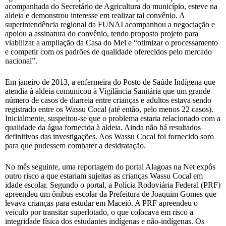
acompanhada do Secretário de Agricultura do município, esteve na
aldeia e demonstrou interesse em realizar tal convênio. A
superintendência regional da FUNAI acompanhou a negociação e
apoiou a assinatura do convênio, tendo proposto projeto para
viabilizar a ampliação da Casa do Mel e “otimizar o processamento
e competir com os padrões de qualidade oferecidos pelo mercado
nacional”.
Em janeiro de 2013, a enfermeira do Posto de Saúde Indígena que
atendia à aldeia comunicou à Vigilância Sanitária que um grande
número de casos de diarreia entre crianças e adultos estava sendo
registrado entre os Wassu Cocal (até então, pelo menos 22 casos).
Inicialmente, suspeitou-se que o problema estaria relacionado com a
qualidade da água fornecida à aldeia. Ainda não há resultados
definitivos das investigações. Aos Wassu Cocal foi fornecido soro
para que pudessem combater a desidratação.
No mês seguinte, uma reportagem do portal Alagoas na Net expôs
outro risco a que estariam sujeitas as crianças Wassu Cocal em
idade escolar. Segundo o portal, a Polícia Rodoviária Federal (PRF)
apreendeu um ônibus escolar da Prefeitura de Joaquim Gomes que
levava crianças para estudar em Maceió. A PRF apreendeu o
veículo por transitar superlotado, o que colocava em risco a
integridade física dos estudantes indígenas e não-indígenas. Os