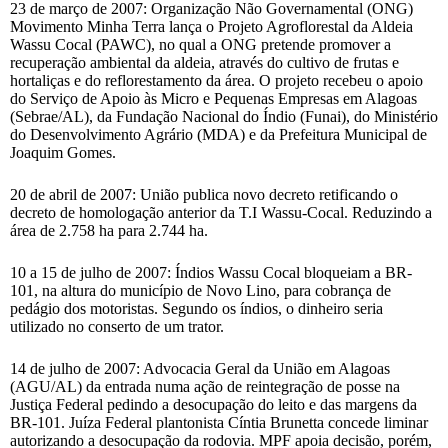
23 de março de 2007: Organização Não Governamental (ONG)
Movimento Minha Terra lança o Projeto Agroflorestal da Aldeia
Wassu Cocal (PAWC), no qual a ONG pretende promover a
recuperação ambiental da aldeia, através do cultivo de frutas e
hortaliças e do reflorestamento da área. O projeto recebeu o apoio
do Serviço de Apoio às Micro e Pequenas Empresas em Alagoas
(Sebrae/AL), da Fundação Nacional do Índio (Funai), do Ministério
do Desenvolvimento Agrário (MDA) e da Prefeitura Municipal de
Joaquim Gomes.
20 de abril de 2007: União publica novo decreto retificando o
decreto de homologação anterior da T.I Wassu-Cocal. Reduzindo a
área de 2.758 ha para 2.744 ha.
10 a 15 de julho de 2007: Índios Wassu Cocal bloqueiam a BR-
101, na altura do município de Novo Lino, para cobrança de
pedágio dos motoristas. Segundo os índios, o dinheiro seria
utilizado no conserto de um trator.
14 de julho de 2007: Advocacia Geral da União em Alagoas
(AGU/AL) da entrada numa ação de reintegração de posse na
Justiça Federal pedindo a desocupação do leito e das margens da
BR-101. Juíza Federal plantonista Cíntia Brunetta concede liminar
autorizando a desocupação da rodovia. MPF apoia decisão, porém,