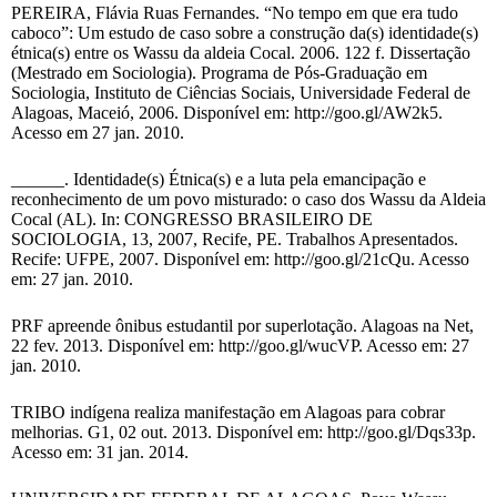
PEREIRA, Flávia Ruas Fernandes. “No tempo em que era tudo
caboco”: Um estudo de caso sobre a construção da(s) identidade(s)
étnica(s) entre os Wassu da aldeia Cocal. 2006. 122 f. Dissertação
(Mestrado em Sociologia). Programa de Pós-Graduação em
Sociologia, Instituto de Ciências Sociais, Universidade Federal de
Alagoas, Maceió, 2006. Disponível em: http://goo.gl/AW2k5.
Acesso em 27 jan. 2010.
______. Identidade(s) Étnica(s) e a luta pela emancipação e
reconhecimento de um povo misturado: o caso dos Wassu da Aldeia
Cocal (AL). In: CONGRESSO BRASILEIRO DE
SOCIOLOGIA, 13, 2007, Recife, PE. Trabalhos Apresentados.
Recife: UFPE, 2007. Disponível em: http://goo.gl/21cQu. Acesso
em: 27 jan. 2010.
PRF apreende ônibus estudantil por superlotação. Alagoas na Net,
22 fev. 2013. Disponível em: http://goo.gl/wucVP. Acesso em: 27
jan. 2010.
TRIBO indígena realiza manifestação em Alagoas para cobrar
melhorias. G1, 02 out. 2013. Disponível em: http://goo.gl/Dqs33p.
Acesso em: 31 jan. 2014.