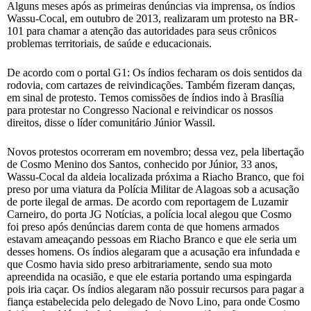
Alguns meses após as primeiras denúncias via imprensa, os índios
Wassu-Cocal, em outubro de 2013, realizaram um protesto na BR-
101 para chamar a atenção das autoridades para seus crônicos
problemas territoriais, de saúde e educacionais.
De acordo com o portal G1: Os índios fecharam os dois sentidos da
rodovia, com cartazes de reivindicações. Também fizeram danças,
em sinal de protesto. Temos comissões de índios indo à Brasília
para protestar no Congresso Nacional e reivindicar os nossos
direitos, disse o líder comunitário Júnior Wassil.
Novos protestos ocorreram em novembro; dessa vez, pela libertação
de Cosmo Menino dos Santos, conhecido por Júnior, 33 anos,
Wassu-Cocal da aldeia localizada próxima a Riacho Branco, que foi
preso por uma viatura da Polícia Militar de Alagoas sob a acusação
de porte ilegal de armas. De acordo com reportagem de Luzamir
Carneiro, do porta JG Notícias, a polícia local alegou que Cosmo
foi preso após denúncias darem conta de que homens armados
estavam ameaçando pessoas em Riacho Branco e que ele seria um
desses homens. Os índios alegaram que a acusação era infundada e
que Cosmo havia sido preso arbitrariamente, sendo sua moto
apreendida na ocasião, e que ele estaria portando uma espingarda
pois iria caçar. Os índios alegaram não possuir recursos para pagar a
fiança estabelecida pelo delegado de Novo Lino, para onde Cosmo