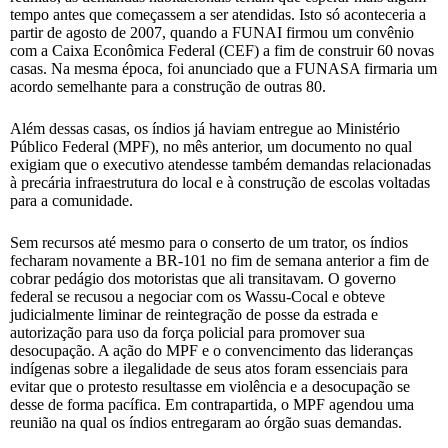
tempo antes que começassem a ser atendidas. Isto só aconteceria a
partir de agosto de 2007, quando a FUNAI firmou um convênio
com a Caixa Econômica Federal (CEF) a fim de construir 60 novas
casas. Na mesma época, foi anunciado que a FUNASA firmaria um
acordo semelhante para a construção de outras 80.
Além dessas casas, os índios já haviam entregue ao Ministério
Público Federal (MPF), no mês anterior, um documento no qual
exigiam que o executivo atendesse também demandas relacionadas
à precária infraestrutura do local e à construção de escolas voltadas
para a comunidade.
Sem recursos até mesmo para o conserto de um trator, os índios
fecharam novamente a BR-101 no fim de semana anterior a fim de
cobrar pedágio dos motoristas que ali transitavam. O governo
federal se recusou a negociar com os Wassu-Cocal e obteve
judicialmente liminar de reintegração de posse da estrada e
autorização para uso da força policial para promover sua
desocupação. A ação do MPF e o convencimento das lideranças
indígenas sobre a ilegalidade de seus atos foram essenciais para
evitar que o protesto resultasse em violência e a desocupação se
desse de forma pacífica. Em contrapartida, o MPF agendou uma
reunião na qual os índios entregaram ao órgão suas demandas.