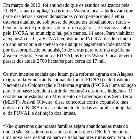
Em março de 2012, foi anunciado que os estudos realizados pela
FUNAI – para ampliação das terras Wassu-Cocal – indicavam que
parte das terras a serem demarcadas como pertencentes à etnia
estavam atualmente sob posse de pequenos trabalhadores rurais –
beneficiários de programas de reforma agrária -, e levados a cabo
pelo INCRA no município há, pelo menos, 14 anos. Para viabilizar
a expansão da TI, a FUNAI requisitou ao INCRA, desde o início
do ano anterior, a suspensão de qualquer pagamento indenizatório
por desapropriação ou aquisição de terras para reforma agrária na
área em estudo. Segundo a FUNAI, as terras Wassu-Cocal devem
passar dos atuais 2700 hectares para cerca de 17 mil.
Os movimentos sociais que lutam pela reforma agrária em Alagoas
exigiram da Fundação Nacional do Índio (FUNAI) e do Instituto
Nacional de Colonização e Reforma Agrária (INCRA) uma solução
para o impasse gerado a partir da expansão das terras indígenas. O
coordenador estadual do Movimento de Libertação dos Sem Terra
(MLST), Josival Oliveira, disse concordar com a expansão, mas
cobrou do INCRA o reassentamento de todas as famílias atingidas;
e, da FUNAI, a definição dos limites.
“Não queremos que nossas famílias sejam abandonadas mais do
que já são. Só sairemos das áreas depois que o INCRA encontrar
uma nova área definitiva para os trabalhadores rurais sem-terra. O