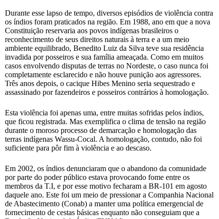
Durante esse lapso de tempo, diversos episódios de violência contra
os índios foram praticados na região. Em 1988, ano em que a nova
Constituição reservaria aos povos indígenas brasileiros o
reconhecimento de seus direitos naturais à terra e a um meio
ambiente equilibrado, Benedito Luiz da Silva teve sua residência
invadida por posseiros e sua família ameaçada. Como em muitos
casos envolvendo disputas de terras no Nordeste, o caso nunca foi
completamente esclarecido e não houve punição aos agressores.
Três anos depois, o cacique Hibes Menino seria sequestrado e
assassinado por fazendeiros e posseiros contrários à homologação.
Esta violência foi apenas uma, entre muitas sofridas pelos índios,
que ficou registrada. Mas exemplifica o clima de tensão na região
durante o moroso processo de demarcação e homologação das
terras indígenas Wassu-Cocal. A homologação, contudo, não foi
suficiente para pôr fim à violência e ao descaso.
Em 2002, os índios denunciaram que o abandono da comunidade
por parte do poder público estava provocando fome entre os
membros da T.I, e por esse motivo fecharam a BR-101 em agosto
daquele ano. Este foi um meio de pressionar a Companhia Nacional
de Abastecimento (Conab) a manter uma política emergencial de
fornecimento de cestas básicas enquanto não conseguiam que a