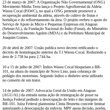
23 de março de 2007: A Organização Não Governamental (ONG)
Movimento Minha Terra lança o Projeto Agroflorestal da Aldeia
Wassu Cocal (PAWC), no qual a ONG pretende promover a
recuperação ambiental da aldeia, através do cultivo de frutas e
hortaliças e do reflorestamento da área. O projeto reebeu o apoio do
Serviço de Apoio às Micro e Pequenas Empresas em Alagoas
(Sebrae/AL), da Fundação Nacional do Índio (Funai), do Ministério
do Desenvolvimento Agrário (MDA) e da Prefeitura Municipal de
Joaquim Gomes.
20 de abril de 2007: União publica novo decreto retificando o
decreto de homologação anterior da T.I Wassu-Cocal. Reduzindo a
área de 2.758 ha para 2.744 ha.
10 a 15 de julho de 2007: Índios Wassu Cocal bloqueiam a BR-
101, na altura do município de Novo Lino, para cobrança de
pedágio dos motoristas. Segundo índios o dinheiro seria utilizado
no conserto de um trator.
14 de julho de 2007: Advocacia Geral da União em Alagoas
(AGU/AL) da entrada numa ação de reintegração de posse na
Justiça Federal pedindo a desocupação do leito e das margens da
BR-101. Juíza Federal plantonista Cíntia Brunetta concede liminar
autorizando a desocupação da rodovia. MPF apoia decisão, porém,