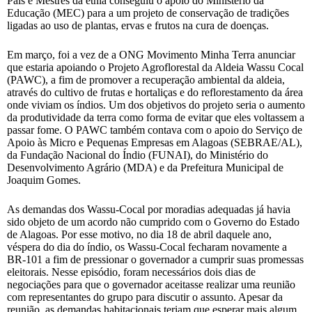
Pais e Mestres da etnia conseguiu o apoio do Ministério da
Educação (MEC) para a um projeto de conservação de tradições
ligadas ao uso de plantas, ervas e frutos na cura de doenças.
Em março, foi a vez de a ONG Movimento Minha Terra anunciar
que estaria apoiando o Projeto Agroflorestal da Aldeia Wassu Cocal
(PAWC), a fim de promover a recuperação ambiental da aldeia,
através do cultivo de frutas e hortaliças e do reflorestamento da área
onde viviam os índios. Um dos objetivos do projeto seria o aumento
da produtividade da terra como forma de evitar que eles voltassem a
passar fome. O PAWC também contava com o apoio do Serviço de
Apoio às Micro e Pequenas Empresas em Alagoas (SEBRAE/AL),
da Fundação Nacional do Índio (FUNAI), do Ministério do
Desenvolvimento Agrário (MDA) e da Prefeitura Municipal de
Joaquim Gomes.
As demandas dos Wassu-Cocal por moradias adequadas já havia
sido objeto de um acordo não cumprido com o Governo do Estado
de Alagoas. Por esse motivo, no dia 18 de abril daquele ano,
véspera do dia do índio, os Wassu-Cocal fecharam novamente a
BR-101 a fim de pressionar o governador a cumprir suas promessas
eleitorais. Nesse episódio, foram necessários dois dias de
negociações para que o governador aceitasse realizar uma reunião
com representantes do grupo para discutir o assunto. Apesar da
reunião, as demandas habitacionais teriam que esperar mais algum