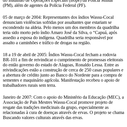
do Batalhão de Operações Especiais (Bope) da Polícia Militar
(PM), além de agentes da Polícia Federal (PF).
05 de março de 2004: Representantes dos índios Wassu-Cocal
denunciam violências sofridas por assaltantes que estariam se
escondendo na aldeia. Pelo menos um dos membros da quadrilha
teria sido morto pelo índio Amaro José da Silva, o “Capuá, após
assedio a esposa do indígena. Quadrilha seria responsável por
assalto a caminhões e tráfico de drogas na região.
18 a 19 de abril de 2005: Índios Wassu-Cocal fecham a rodovia
BR-101 a fim de reivindicar o cumprimento de promessas eleitorais
do então governo do estado de Alagoas, Ronaldo Lessa. Entre as
reivindicações estão a construção de cerca de 250 casas populares e
a abertura de crédito junto ao Banco do Nordeste para a compra de
sementes e maquinário agrícola. Manifestação recebeu o apoio de
trabalhadores rurais sem terra.
Janeiro de 2007: Com o apoio do Ministério da Educação (MEC), a
Associação de Pais Mestres Wassu-Cocal promove projeto de
resgate das tradições medicinais da grupo, especialmente as
relacionadas à cura de doenças através de ervas. O projeto se chama
Buscando valores culturais através das ervas.