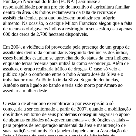
Fundação Nacional do Índio (FUNAI) assumisse a
responsabilidade por um projeto de incentivo à agricultura familiar
dentro da área. Os índios reclamavam da falta de recursos e
assistência técnica para que pudessem produzir seu próprio
alimento. Na ocasião, o cacique Milton Francisco alegou que a falta
de recursos obrigava os índios a restringirem seus esforços a apenas
600 dos cerca de 2.700 hectares disponíveis.
Em 2004, a violência foi provocada pela presença de um grupo de
assaltantes dentro da comunidade. Segundo denúncias dos índios,
esses bandidos estariam se aproveitando do status da terra indígena
enquanto terras federais para utilizá-la como esconderijo. Além de
assaltos, o grupo realizaria tráfico de drogas. O caso só veio a
público após o confronto entre o índio Amaro José da Silva e o
trabalhador rural Antônio João da Silva. Segundo denúncias,
Antônio seria ligado ao bando e teria sido morto por Amaro ao
assediar a mulher deste.
O estado de abandono exemplificado por esse episódio só
começaria a ser contornado a partir de 2007, quando a mobilização
dos índios em torno de seus problemas conseguiu angariar o apoio
de algumas entidades não-governamentais – e de órgãos estatais –
para projetos de recuperação ambiental da área e manutenção de
suas tradições culturais. Em janeiro daquele ano, a Associação de