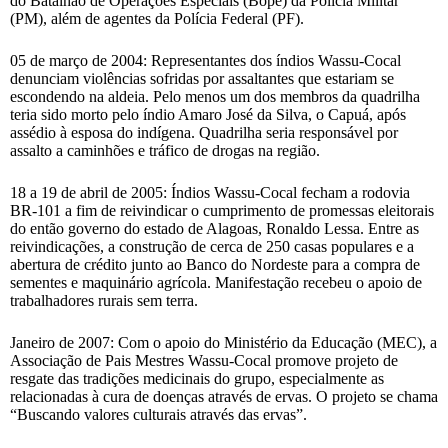
do Batalhão de Operações Especiais (Bope) da Polícia Militar
(PM), além de agentes da Polícia Federal (PF).
05 de março de 2004: Representantes dos índios Wassu-Cocal
denunciam violências sofridas por assaltantes que estariam se
escondendo na aldeia. Pelo menos um dos membros da quadrilha
teria sido morto pelo índio Amaro José da Silva, o Capuá, após
assédio à esposa do indígena. Quadrilha seria responsável por
assalto a caminhões e tráfico de drogas na região.
18 a 19 de abril de 2005: Índios Wassu-Cocal fecham a rodovia
BR-101 a fim de reivindicar o cumprimento de promessas eleitorais
do então governo do estado de Alagoas, Ronaldo Lessa. Entre as
reivindicações, a construção de cerca de 250 casas populares e a
abertura de crédito junto ao Banco do Nordeste para a compra de
sementes e maquinário agrícola. Manifestação recebeu o apoio de
trabalhadores rurais sem terra.
Janeiro de 2007: Com o apoio do Ministério da Educação (MEC), a
Associação de Pais Mestres Wassu-Cocal promove projeto de
resgate das tradições medicinais do grupo, especialmente as
relacionadas à cura de doenças através de ervas. O projeto se chama
“Buscando valores culturais através das ervas”.