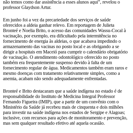
não temos como dar assistência a esses alunos aqui”, revelou o
professor Glaydson Artur.
Em junho foi a vez da precariedade dos serviços de saúde
oferecidos a aldeia ganhar relevo. Em reportagem de Julieta
Bronteé e Noelia Brito, o acesso das comunidades Wassu-Cocal à
vacinação, por exemplo, era dificultado pela intermitência no
fornecimento de energia às aldeias, o que acabava impedindo o
armazenamento das vacinas no posto local e as obrigando a se
dirigir a hospitais em Maceió para cumprir o calendário obrigatório
de vacinação. O atendimento odontológico oferecido no posto
também era frequentemente suspenso devido à falta de um
fornecimento regular de água. Medicamentos também eram raros e
mesmo doenças com tratamento relativamente simples, como a
anemia, acabam não sendo adequadamente enfrentadas.
Bronteé e Brito destacaram que a saúde indígena no estado é de
responsabilidade do Instituto de Medicina Integral Professor
Fernando Figueira (IMIP), que a partir de um convênio com o
Ministério da Saúde já recebeu mais de cinquenta e dois milhões
para investir na saúde indígena nos estados de Sergipe e Alagoas;
inclusive, com recursos para ações de monitoramento e prevenção,
mas sem qualquer resultado efetivo até aquela ocasião.