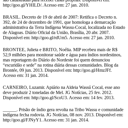
http://goo.gl/YHILD/. Acesso em: 27 jan. 2010.
BRASIL. Decreto de 19 de abril de 2007: Retifica o Decreto n.
392, de 24 de dezembro de 1991, que homologa a demarcação
administrativa da Terra Indígena Wassu-Cocal, localizada no Estado
de Alagoas. Diário Oficial da União, Brasília, 20 abr. 2007.
Disponível em: http://goo.gl/rdUm5. Acesso em: 27 jan. 2010.
BRONTEE, Julieta e BRITO, Noélia. MIP recebeu mais de R$
52,9 milhões para monitorar saúde e água para índios nordestinos,
mas reportagem do Diário do Nordeste foi quem denunciou
“escuridão e sede” na rotina diária dessas comunidades. Blog da
Brontée, 09 jun. 2013. Disponível em: http://goo.gl/HmzJFf.
Acesso em: 31 jan. 2014.
CARNEIRO, Luzamir. Apiário na Aldeia Wassú Cocal, esse ano
deve produzir 2 toneladas de Mel. JG Notícias, 25 fev. 2012.
Disponível em: http://goo.gl/ScoU3. Acesso em: 14 fev. 2013.
______. Prisão de índio gera revolta na Tribo Wassu e comunidade
indígena fecha rodovia. JG Notícias, 08 nov. 2013. Disponível em:
http://goo.gl/FJNyY1. Acesso em: 31 jan. 2014.