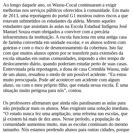
Ao longo daquele ano, os Wassu-Cocal continuaram a exigir
melhorias nos serviços públicos oferecidos à comunidade. Em maio
de 2013, uma reportagem do portal G1 mostrou outros riscos a que
estavam submetidos os estudantes da aldeia. Mesmo aqueles
estudantes que assistiam às aulas na Escola Estadual Indígena José
Manuel Souza eram obrigados a conviver com a precária
infraestrutura da instituição. A escola funciona em uma antiga casa
de farinha convertida em unidade escolar, e os alunos sofrem com
goteiras e com o risco de desmoronamento da cobertura. Isto faz
com que muitos alunos optem por se transferir para extensões da
escola situadas em outras comunidades, impondo a eles tempo de
deslocamento diário, quando poderiam estudar perto de suas casas.
Entrevistada pela reportagem, a dona de casa Cremilda Wassu, mãe
de um aluno, ressaltou o medo de um possível acidente. “Eu estou
muito preocupada. Pode até acontecer um acidente com algum
aluno, ou com o meu próprio filho, que estuda nessa escola. É uma
situação muito perigosa para nós”, contou.
Os professores afirmaram que ainda não paralisaram as aulas para
não prejudicar mais os alunos. Mas exigiram uma solução imediata.
“O estado nunca fez uma ampliação, uma reforma nas escolas, que
já existem há mais de dez anos. Nesse período, a população da
comunidade aumentou muito, mas as escolas continuam do mesmo
tamanho. Nós estamos perdendo alunos para outras cidades, porque