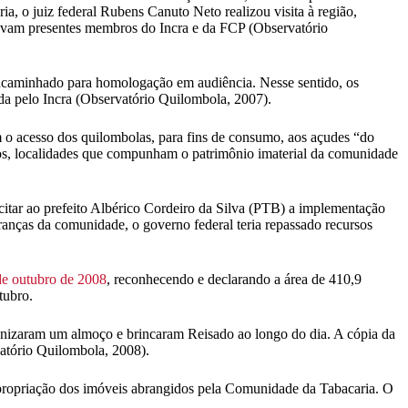
ia, o juiz federal Rubens Canuto Neto realizou visita à região,
vam presentes membros do Incra e da FCP (Observatório
e encaminhado para homologação em audiência. Nesse sentido, os
ada pelo Incra (Observatório Quilombola, 2007).
m o acesso dos quilombolas, para fins de consumo, aos açudes “do
gros, localidades que compunham o patrimônio imaterial da comunidade
itar ao prefeito Albérico Cordeiro da Silva (PTB) a implementação
eranças da comunidade, o governo federal teria repassado recursos
 de outubro de 2008
, reconhecendo e declarando a área de 410,9
tubro.
ganizaram um almoço e brincaram Reisado ao longo do dia. A cópia da
atório Quilombola, 2008).
propriação dos imóveis abrangidos pela Comunidade da Tabacaria. O