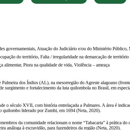
des governamentais, Atuação do Judiciário e/ou do Ministério Público,
upação do território, Falta / irregularidade na demarcação de território
a alimentar, Piora na qualidade de vida, Violência – ameaça
Palmeira dos Índios (AL), na mesorregião do Agreste alagoano (front
 de surgimento e fortalecimento da luta quilombola no Brasil, em espec
sde o século XVII, com história entrelaçada a Palmares. A área é indic
no quilombo liderado por Zumbi, em 1694 (Neta, 2020).
, membros da comunidade relacionam o nome “Tabacaria” à prática do c
a análoga à escravidão, para fazendeiros da região (Neta, 2020).