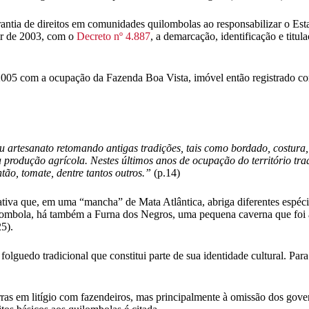
rantia de direitos em comunidades quilombolas ao responsabilizar o Esta
tir de 2003, com o
Decreto nº 4.887
, a demarcação, identificação e titu
2005 com a ocupação da Fazenda Boa Vista, imóvel então registrado c
u artesanato retomando antigas tradições, tais como bordado, costur
 à produção agrícola. Nestes últimos anos de ocupação do território 
tão, tomate, dentre tantos outros.”
(p.14)
iva que, em uma “mancha” de Mata Atlântica, abriga diferentes espéci
ombola, há também a Furna dos Negros, uma pequena caverna que foi ab
5).
lguedo tradicional que constitui parte de sua identidade cultural. Para 
terras em litígio com fazendeiros, mas principalmente à omissão dos go