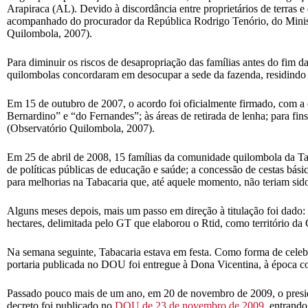
Arapiraca (AL). Devido à discordância entre proprietários de terras e
acompanhado do procurador da República Rodrigo Tenório, do Minis
Quilombola, 2007).
Para diminuir os riscos de desapropriação das famílias antes do fim 
quilombolas concordaram em desocupar a sede da fazenda, residindo e
Em 15 de outubro de 2007, o acordo foi oficialmente firmado, com a 
Bernardino” e “do Fernandes”; às áreas de retirada de lenha; para f
(Observatório Quilombola, 2007).
Em 25 de abril de 2008, 15 famílias da comunidade quilombola da Tab
de políticas públicas de educação e saúde; a concessão de cestas bás
para melhorias na Tabacaria que, até aquele momento, não teriam sid
Alguns meses depois, mais um passo em direção à titulação foi dado: 
hectares, delimitada pelo GT que elaborou o Rtid, como território d
Na semana seguinte, Tabacaria estava em festa. Como forma de celebr
portaria publicada no DOU foi entregue à Dona Vicentina, à época c
Passado pouco mais de um ano, em 20 de novembro de 2009, o presid
decreto foi publicado no
DOU de 23 de novembro de 2009
, entrand