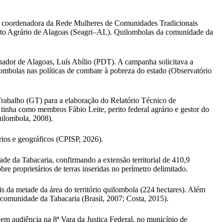
.
al e coordenadora da Rede Mulheres de Comunidades Tradicionais
ento Agrário de Alagoas (Seagri–AL). Quilombolas da comunidade da
ador de Alagoas, Luís Abílio (PDT). A campanha solicitava a
lombolas nas políticas de combate à pobreza do estado (Observatório
rabalho (GT) para a elaboração do Relatório Técnico de
nha como membros Fábio Leite, perito federal agrário e gestor do
uilombola, 2008).
rios e geográficos (CPISP, 2026).
de da Tabacaria, confirmando a extensão territorial de 410,9
e proprietários de terras inseridas no perímetro delimitado.
s da metade da área do território quilombola (224 hectares). Além
 comunidade da Tabacaria (Brasil, 2007; Costa, 2015).
m audiência na 8ª Vara da Justiça Federal, no município de