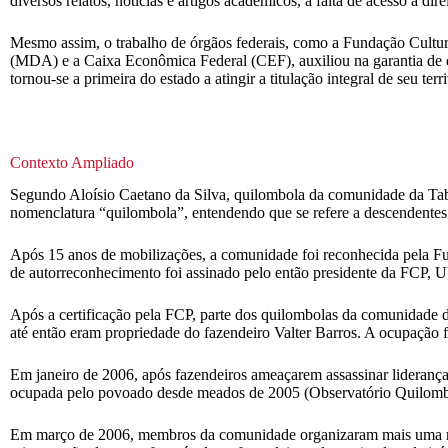
diversos relatos, notícias e artigos acadêmicos, a falta de acesso a dir
Mesmo assim, o trabalho de órgãos federais, como a Fundação Cultura
(MDA) e a Caixa Econômica Federal (CEF), auxiliou na garantia de 
tornou-se a primeira do estado a atingir a titulação integral de seu terri
Contexto Ampliado
Segundo Aloísio Caetano da Silva, quilombola da comunidade da Tab
nomenclatura “quilombola”, entendendo que se refere a descendente
Após 15 anos de mobilizações, a comunidade foi reconhecida pela Fu
de autorreconhecimento foi assinado pelo então presidente da FCP, U
Após a certificação pela FCP, parte dos quilombolas da comunidade d
até então eram propriedade do fazendeiro Valter Barros. A ocupação 
Em janeiro de 2006, após fazendeiros ameaçarem assassinar lideranç
ocupada pelo povoado desde meados de 2005 (Observatório Quilomb
Em março de 2006, membros da comunidade organizaram mais uma man