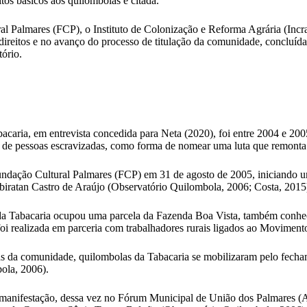
eitos básicos aos quilombolas é citada.
l Palmares (FCP), o Instituto de Colonização e Reforma Agrária (Incra
direitos e no avanço do processo de titulação da comunidade, conclu
tório.
acaria, em entrevista concedida para Neta (2020), foi entre 2004 e 
s de pessoas escravizadas, como forma de nomear uma luta que remonta
ndação Cultural Palmares (FCP) em 31 de agosto de 2005, iniciando um
biratan Castro de Araújo (Observatório Quilombola, 2006; Costa, 2015
a Tabacaria ocupou uma parcela da Fazenda Boa Vista, também conhecid
foi realizada em parceria com trabalhadores rurais ligados ao Movime
as da comunidade, quilombolas da Tabacaria se mobilizaram pelo fecham
ola, 2006).
ifestação, dessa vez no Fórum Municipal de União dos Palmares (AL