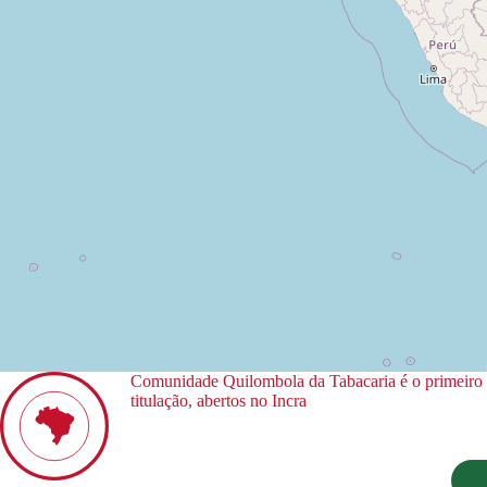
Comunidade Quilombola da Tabacaria é o primeiro t
titulação, abertos no Incra