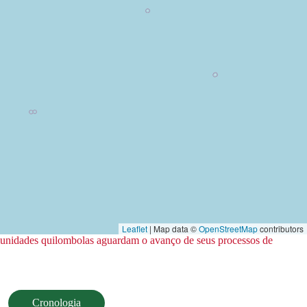
Leaflet
| Map data ©
OpenStreetMap
contributors
omunidades quilombolas aguardam o avanço de seus processos de
Cronologia