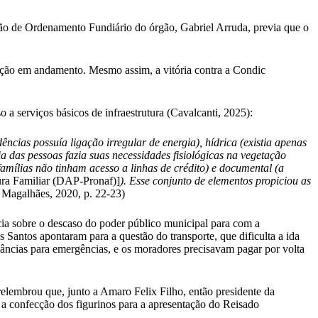
isão de Ordenamento Fundiário do órgão, Gabriel Arruda, previa que o
ação em andamento. Mesmo assim, a vitória contra a Condic
.
a serviços básicos de infraestrutura (Cavalcanti, 2025):
ências possuía ligação irregular de energia), hídrica (existia apenas
a das pessoas fazia suas necessidades fisiológicas na vegetação
(famílias não tinham acesso a linhas de crédito) e documental (a
ura Familiar (DAP-Pronaf)]
). Esse conjunto de elementos propiciou as
 Magalhães, 2020, p. 22-23)
a sobre o descaso do poder público municipal para com a
Santos apontaram para a questão do transporte, que dificulta a ida
lâncias para emergências, e os moradores precisavam pagar por volta
relembrou que, junto a Amaro Felix Filho, então presidente da
 confecção dos figurinos para a apresentação do Reisado