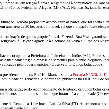
 quilombolas, em relação à área a ser garantida à comunidade da Tabacar
tério Público Federal em Alagoas (MPF/AL). Na ocasião, também esta
da titulação, Tenório propôs um acordo entre as partes, que foi aceito 
m uma área de 30 hectares do imóvel, até que a titulação fosse efetiv
determinação de que os proprietários da Fazenda Boa Vista garantisse
ins religiosos, à Árvore Sagrada; e à Cacimba da Velha e Furna dos Ne
acaria ocuparam a Prefeitura de Palmeira dos Índios (AL). Foram solic
icas e medicamentos; e o repasse de sementes para plantio. Segundo lid
o aplicados pelo poder municipal (Observatório Quilombola, 2008).
o presidente do Incra, Rolf Hackbart, assinou a
Portaria Nº 326, de 1º
a Comunidade da Tabacaria. A portaria foi publicada no DOU de 2 de ou
ar a oficialização do reconhecimento do território, os quilombolas or
om 92 anos, por diretores do Incra que foram até a comunidade (Observ
ente da República, Luiz Inácio Lula da Silva (PT), determinou a desa
o imediatamente em vigor.