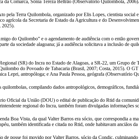
uíza da Comarca, Sônia Tereza Beltrão (Observatório Quilombola, 2006)
Ato pela Terra Quilombola, organizado por Elis Lopes, cientista soci
co agrícola da Secretaria de Estado da Agricultura e do Desenvolvim
, 2025).
Amigo do Quilombo” e o agendamento de audiência com o então govern
rte da sociedade alagoana; já a audiência solicitava a inclusão de qui
 Regional (SR) do Incra no Estado de Alagoas, a SR-22, um Grupo de T
uilombo do Povoado de Tabacaria (Brasil, 2007; Costa, 2015). O GT ti
ica Lepri, antropóloga; e Ana Paula Pessoa, geógrafa (Observatório Q
os quilombolas, compilando dados antropológicos, demográficos, fundiá
rio Oficial da União (DOU) o edital de publicação do Rtid da comunida
intendente regional do Incra, também foram divulgadas informações sobr
da Boa Vista, da qual Valter Barros era sócio, que correspondia a mai
apéu, também identificada e citada no Rtid, onde habitavam anciãos da
 de posse foi movido por Valter Barros, sócio da Condic, culminando e