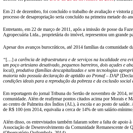
Em 21 de dezembro, foi concluído o trabalho de avaliação e vistoria
processo de desapropriação seria concluído na primeira metade do a
Entretanto, em 22 de março de 2011, após a imissão de posse da Faz
Agropecuária Ltda., proprietária do imóvel, representou um grande pa
Apesar dos avanços burocráticos, até 2014 famílias da comunidade da 
“
[…]
a carência de infraestrutura e de serviços na localidade era ev
um poço artesiano desativado, pequenos barreiros, dois açudes e aba
local), produtiva (famílias descapitalizadas e sem tecnologias apropr
maioria não possuía declaração de aptidão ao Pronaf – DAP
[Decla
condições ideais para a reprodução da pobreza e da exclusão social 
Em reportagem do jornal Tribuna do Sertão de novembro de 2014, re
comunidade. Além de reafirmar pontos citados acima por Morais e Mag
ao centro de Palmeira dos Índios (AL), à escola e ao posto de saúde
de R$ 100 (em 2014, equivalia a cerca de 14% de um salário-mínimo) p
Além disso, os entrevistados também falaram sobre a falta de apoio à
Associação de Desenvolvimento da Comunidade Remanescente de Quilo
(Observatório Quilombola, 2014).