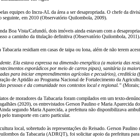
 pelas equipes do Incra-AL da área a ser desapropriada. O chefe da div
no seguinte, em 2010 (Observatório Quilombola, 2009).
enda Boa Vista/Cafundó, dois imóveis ainda estavam com a desapropri
sso a caminho da titulação definitiva (Observatório Quilombola, 2011)
Tabacaria residiam em casas de taipa ou lona, além de não terem acesso 
idente. Ela estava expressa na dimensão energética (a maioria das resid
stecimentos esporádicos por meio de carros pipas), sanitária (a maiori
iadas para iniciar empreendimentos agrícolas e pecuários), creditícia 
ração de Aptidão ao Programa Nacional de Fortalecimento da Agricult
das pessoas e da comunidade nos contextos local e regional.”
(Morais;
latos de moradores da Tabacaria foram compilados em um texto-denúnci
alhães (2020), os entrevistados Gerson Paulino e Maria Aparecida dos 
. Ainda segundo Maria Aparecida, a prefeitura não disponibilizava ambu
elo transporte em carro particular.
 cultura local, sobretudo às representações do Reisado. Gerson Paulino 
mbos da Tabacaria (ADRQT), foi solicitar apoio da prefeitura para a