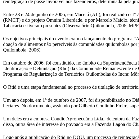
reintegração de posse favorável aos fazendeiros, determinada pela j
Entre 23 e 24 de junho de 2006, em Maceió (AL), foi realizado o 1º 
(RMCT) e do projeto Òmnira Liberdade, e por Marcelo Maiolo, técni
Tabacaria estiveram presentes (Observatório Quilombola, 2006; MPF
Os objetivos principais do evento eram o lançamento do programa “
doação de alimentos não perecíveis às comunidades quilombolas por pa
Quilombola, 2006).
Em outubro de 2006, foi constituído, no âmbito da Superintendência
Identificação e Delimitação (Rtid) da Comunidade Remanescente de Q
Programa de Regularização de Territórios Quilombolas do Incra; Môn
O Rtid é uma etapa fundamental no processo de titulação de territóri
Um ano depois, em 1º de outubro de 2007, foi disponibilizado no Diá
hectares. No documento, assinado por Gilberto Coutinho Freire, super
Um deles era a empresa Condic Agropecuária Ltda., detentora da Fazen
disso, outra área de interesse do povoado era a Fazenda Lagoa do Ch
Logo após a publicação do Rtid no DOU, um processo de reintegração