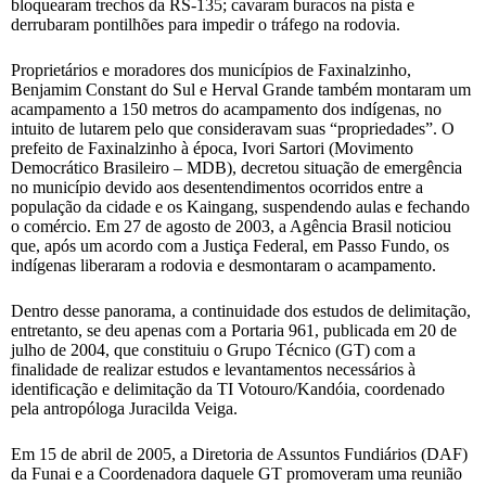
bloquearam trechos da RS-135; cavaram buracos na pista e
derrubaram pontilhões para impedir o tráfego na rodovia.
Proprietários e moradores dos municípios de Faxinalzinho,
Benjamim Constant do Sul e Herval Grande também montaram um
acampamento a 150 metros do acampamento dos indígenas, no
intuito de lutarem pelo que consideravam suas “propriedades”. O
prefeito de Faxinalzinho à época, Ivori Sartori (Movimento
Democrático Brasileiro – MDB), decretou situação de emergência
no município devido aos desentendimentos ocorridos entre a
população da cidade e os Kaingang, suspendendo aulas e fechando
o comércio. Em 27 de agosto de 2003, a Agência Brasil noticiou
que, após um acordo com a Justiça Federal, em Passo Fundo, os
indígenas liberaram a rodovia e desmontaram o acampamento.
Dentro desse panorama, a continuidade dos estudos de delimitação,
entretanto, se deu apenas com a Portaria 961, publicada em 20 de
julho de 2004, que constituiu o Grupo Técnico (GT) com a
finalidade de realizar estudos e levantamentos necessários à
identificação e delimitação da TI Votouro/Kandóia, coordenado
pela antropóloga Juracilda Veiga.
Em 15 de abril de 2005, a Diretoria de Assuntos Fundiários (DAF)
da Funai e a Coordenadora daquele GT promoveram uma reunião