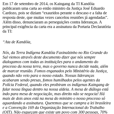
Em 17 de setembro de 2014, os Kaingang da TI Kandóia
publicaram uma carta ao então ministro da Justiça José Eduardo
Cardozo, pois se diziam “exauridos perante o descaso e a falta de
resposta deste, que muitas vezes cancelou reuniões já agendadas”.
Além disso, denunciaram as perseguições contra lideranças. A
principal exigência da carta era a assinatura da Portaria Declaratória
da TI:
“Ata de Kandóia,
Nós, da Terra Indígena Kandóia Faxinalzinho no Rio Grande do
Sul viemos através deste documento dizer que nós sempre
dialogamos com todas as instituições para o andamento do
processo da nossa terra, mas o governo nunca decide nada, além
de marcar reunião. Fomos enganados pelo Ministério da Justiça,
quando não veio para o nosso estado. Nossas lideranças
acabaram sendo presas, fomos humilhados pelos agentes da
Polícia Federal, quando eles proibiram os indígenas Kaingang de
falar nossa língua dentro na nossa aldeia. A mesa de diálogo está
indo para mesa de negociação, mas direito não se negocia! Há
mais de dois anos está na mesa do ministro o nosso processo só
aguardando a assinatura. Queremos que se cumpra a lei brasileira
e a Convenção 169 da Organização Internacional do Trabalho
(OIT). Não esqueçam que existe um povo com 300 pessoas, 70%