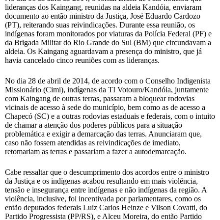
lideranças dos Kaingang, reunidas na aldeia Kandóia, enviaram
documento ao então ministro da Justiça, José Eduardo Cardozo
(PT), reiterando suas reivindicações. Durante essa reunião, os
indígenas foram monitorados por viaturas da Polícia Federal (PF) e
da Brigada Militar do Rio Grande do Sul (BM) que circundavam a
aldeia. Os Kaingang aguardavam a presença do ministro, que já
havia cancelado cinco reuniões com as lideranças.
No dia 28 de abril de 2014, de acordo com o Conselho Indigenista
Missionário (Cimi), indígenas da TI Votouro/Kandóia, juntamente
com Kaingang de outras terras, passaram a bloquear rodovias
vicinais de acesso à sede do município, bem como as de acesso a
Chapecó (SC) e a outras rodovias estaduais e federais, com o intuito
de chamar a atenção dos poderes públicos para a situação
problemática e exigir a demarcação das terras. Anunciaram que,
caso não fossem atendidas as reivindicações de imediato,
retomariam as terras e passariam a fazer a autodemarcação.
Cabe ressaltar que o descumprimento dos acordos entre o ministro
da Justiça e os indígenas acabou resultando em mais violência,
tensão e insegurança entre indígenas e não indígenas da região. A
violência, inclusive, foi incentivada por parlamentares, como os
então deputados federais Luiz Carlos Heinze e Vilson Covatti, do
Partido Progressista (PP/RS), e Alceu Moreira, do então Partido