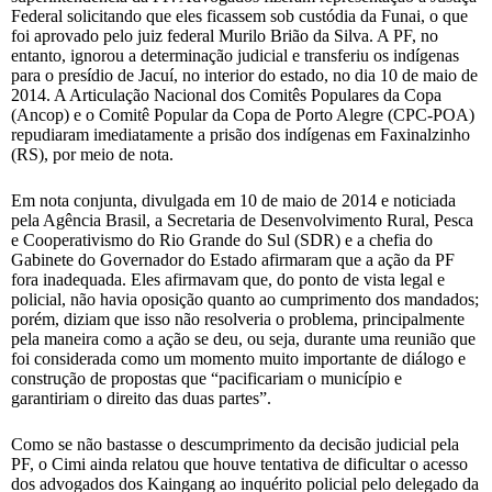
Federal solicitando que eles ficassem sob custódia da Funai, o que
foi aprovado pelo juiz federal Murilo Brião da Silva. A PF, no
entanto, ignorou a determinação judicial e transferiu os indígenas
para o presídio de Jacuí, no interior do estado, no dia 10 de maio de
2014. A Articulação Nacional dos Comitês Populares da Copa
(Ancop) e o Comitê Popular da Copa de Porto Alegre (CPC-POA)
repudiaram imediatamente a prisão dos indígenas em Faxinalzinho
(RS), por meio de nota.
Em nota conjunta, divulgada em 10 de maio de 2014 e noticiada
pela Agência Brasil, a Secretaria de Desenvolvimento Rural, Pesca
e Cooperativismo do Rio Grande do Sul (SDR) e a chefia do
Gabinete do Governador do Estado afirmaram que a ação da PF
fora inadequada. Eles afirmavam que, do ponto de vista legal e
policial, não havia oposição quanto ao cumprimento dos mandados;
porém, diziam que isso não resolveria o problema, principalmente
pela maneira como a ação se deu, ou seja, durante uma reunião que
foi considerada como um momento muito importante de diálogo e
construção de propostas que “pacificariam o município e
garantiriam o direito das duas partes”.
Como se não bastasse o descumprimento da decisão judicial pela
PF, o Cimi ainda relatou que houve tentativa de dificultar o acesso
dos advogados dos Kaingang ao inquérito policial pelo delegado da