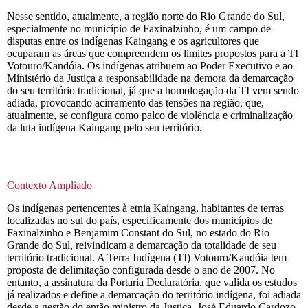
Nesse sentido, atualmente, a região norte do Rio Grande do Sul,
especialmente no município de Faxinalzinho, é um campo de
disputas entre os indígenas Kaingang e os agricultores que
ocuparam as áreas que compreendem os limites propostos para a TI
Votouro/Kandóia. Os indígenas atribuem ao Poder Executivo e ao
Ministério da Justiça a responsabilidade na demora da demarcação
do seu território tradicional, já que a homologação da TI vem sendo
adiada, provocando acirramento das tensões na região, que,
atualmente, se configura como palco de violência e criminalização
da luta indígena Kaingang pelo seu território.
Contexto Ampliado
Os indígenas pertencentes à etnia Kaingang, habitantes de terras
localizadas no sul do país, especificamente dos municípios de
Faxinalzinho e Benjamim Constant do Sul, no estado do Rio
Grande do Sul, reivindicam a demarcação da totalidade de seu
território tradicional. A Terra Indígena (TI) Votouro/Kandóia tem
proposta de delimitação configurada desde o ano de 2007. No
entanto, a assinatura da Portaria Declaratória, que valida os estudos
já realizados e define a demarcação do território indígena, foi adiada
desde a gestão do então ministro da Justiça, José Eduardo Cardozo