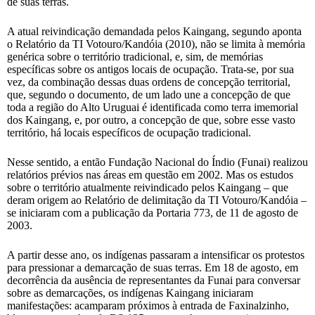
de suas terras.
A atual reivindicação demandada pelos Kaingang, segundo aponta
o Relatório da TI Votouro/Kandóia (2010), não se limita à memória
genérica sobre o território tradicional, e, sim, de memórias
específicas sobre os antigos locais de ocupação. Trata-se, por sua
vez, da combinação dessas duas ordens de concepção territorial,
que, segundo o documento, de um lado une a concepção de que
toda a região do Alto Uruguai é identificada como terra imemorial
dos Kaingang, e, por outro, a concepção de que, sobre esse vasto
território, há locais específicos de ocupação tradicional.
Nesse sentido, a então Fundação Nacional do Índio (Funai) realizou
relatórios prévios nas áreas em questão em 2002. Mas os estudos
sobre o território atualmente reivindicado pelos Kaingang – que
deram origem ao Relatório de delimitação da TI Votouro/Kandóia –
se iniciaram com a publicação da Portaria 773, de 11 de agosto de
2003.
A partir desse ano, os indígenas passaram a intensificar os protestos
para pressionar a demarcação de suas terras. Em 18 de agosto, em
decorrência da ausência de representantes da Funai para conversar
sobre as demarcações, os indígenas Kaingang iniciaram
manifestações: acamparam próximos à entrada de Faxinalzinho,