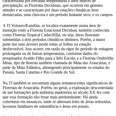
caracterizada por elevadas temperaturas e altos índices de
precipitação; as Florestas Deciduais, que ocorrem em grandes
atitudes e se caracterizam por duas estações climáticas bem
demarcadas, uma chuvosa e um período bastante seco; e os campos.
A TI Votouro/Kandóia, se localiza exatamente numa área de
transição entre a Floresta Estacional Decidual, também conhecida
como Floresta Tropical Caducifólia, ou seja, áreas florestais
submetidas a dois períodos climáticos distintos. Porém, a maior
parte das suas árvores perde todas as folhas na estação
desfavorável. Isso ocorre, em razão do rigor do período de estiagem
prolongada ou de baixas temperaturas, conforme dados do
pesquisador Avaldo Filho para a Info Escola; e a Floresta Ombrófila
Mista, tipo de floresta também chamada de Mata das Araucárias, e
parte da Mata Atlântica, abrangendo principalmente os estados do
Paraná, Santa Catarina e Rio Grande do Sul.
Na TI também se encontram alguns remanescentes significativos de
Florestas de Araucária. Porém, no geral, a exploração descontrolada
de tais formações pela indústria madeireira no século XX fez com
que essa formação não fosse mais predominante. Há ainda
coberturas em mosaicos, onde se alternam lotes de áreas reduzidas,
lavouras familiares de subsistência e áreas em pousio.