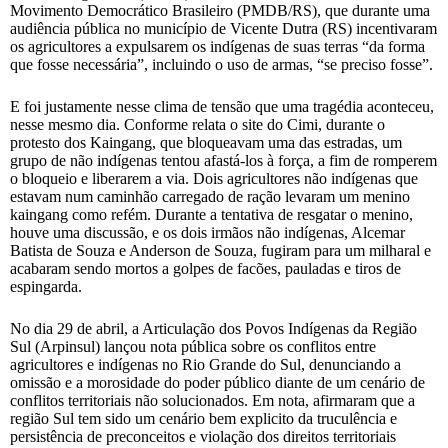
Movimento Democrático Brasileiro (PMDB/RS), que durante uma
audiência pública no município de Vicente Dutra (RS) incentivaram
os agricultores a expulsarem os indígenas de suas terras “da forma
que fosse necessária”, incluindo o uso de armas, “se preciso fosse”.
E foi justamente nesse clima de tensão que uma tragédia aconteceu,
nesse mesmo dia. Conforme relata o site do Cimi, durante o
protesto dos Kaingang, que bloqueavam uma das estradas, um
grupo de não indígenas tentou afastá-los à força, a fim de romperem
o bloqueio e liberarem a via. Dois agricultores não indígenas que
estavam num caminhão carregado de ração levaram um menino
kaingang como refém. Durante a tentativa de resgatar o menino,
houve uma discussão, e os dois irmãos não indígenas, Alcemar
Batista de Souza e Anderson de Souza, fugiram para um milharal e
acabaram sendo mortos a golpes de facões, pauladas e tiros de
espingarda.
No dia 29 de abril, a Articulação dos Povos Indígenas da Região
Sul (Arpinsul) lançou nota pública sobre os conflitos entre
agricultores e indígenas no Rio Grande do Sul, denunciando a
omissão e a morosidade do poder público diante de um cenário de
conflitos territoriais não solucionados. Em nota, afirmaram que a
região Sul tem sido um cenário bem explicito da truculência e
persistência de preconceitos e violação dos direitos territoriais