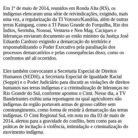
Em 1º de maio de 2014, reunidos em Ronda Alta (RS), os
indígenas elencaram uma série de reivindicações, exigindo, mais
uma vez, a regularização da TI Votouro/Kandóia, além de outras
terras Kaingang, como a TI Passo Grande do Forquilha, Rio dos
Índios, Serrinha, Nonoai, Ventarra e Nen Mag. Caciques e
lideranças enviaram documento ao então ministro da Justiça José
Eduardo Cardozo exigindo a demarcação do território e
responsabilizando o Poder Executivo pela paralisação dos
processos demarcatórios e pelas consequências disso, como os
confrontos até ali ocorridos.
Eles também convocaram a Secretaria Especial de Direitos
Humanos (SEDH), a Secretaria Especial de Igualdade Racial
(Seppir) e o Poder Judiciário para discutir as violações de direitos
humanos nas terras indígenas e a criminalização de lideranças no
Rio Grande do Sul, conforme apontou o Cimi. Nesse dia, a TV
Bandeirantes exibiu uma reportagem na qual agricultores não
indígenas da região portavam armas de grosso calibre sem
constrangimento, como forma de resistir à demarcação das terras
indígenas. O Cimi Regional Sul, em nota no dia 03 de maio de
2014, alertou para a gravidade do conflito, bem como para as
práticas de incitação à violência, intimidação e criminalização do
movimento indígena.