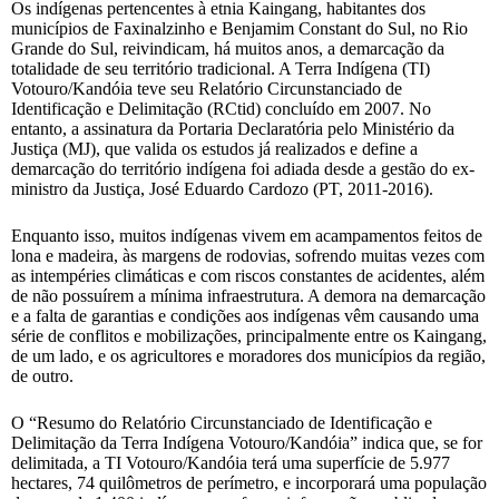
Os indígenas pertencentes à etnia Kaingang, habitantes dos
municípios de Faxinalzinho e Benjamim Constant do Sul, no Rio
Grande do Sul, reivindicam, há muitos anos, a demarcação da
totalidade de seu território tradicional. A Terra Indígena (TI)
Votouro/Kandóia teve seu Relatório Circunstanciado de
Identificação e Delimitação (RCtid) concluído em 2007. No
entanto, a assinatura da Portaria Declaratória pelo Ministério da
Justiça (MJ), que valida os estudos já realizados e define a
demarcação do território indígena foi adiada desde a gestão do ex-
ministro da Justiça, José Eduardo Cardozo (PT, 2011-2016).
Enquanto isso, muitos indígenas vivem em acampamentos feitos de
lona e madeira, às margens de rodovias, sofrendo muitas vezes com
as intempéries climáticas e com riscos constantes de acidentes, além
de não possuírem a mínima infraestrutura. A demora na demarcação
e a falta de garantias e condições aos indígenas vêm causando uma
série de conflitos e mobilizações, principalmente entre os Kaingang,
de um lado, e os agricultores e moradores dos municípios da região,
de outro.
O “Resumo do Relatório Circunstanciado de Identificação e
Delimitação da Terra Indígena Votouro/Kandóia” indica que, se for
delimitada, a TI Votouro/Kandóia terá uma superfície de 5.977
hectares, 74 quilômetros de perímetro, e incorporará uma população