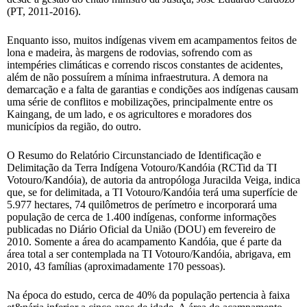
(PT, 2011-2016).
Enquanto isso, muitos indígenas vivem em acampamentos feitos de
lona e madeira, às margens de rodovias, sofrendo com as
intempéries climáticas e correndo riscos constantes de acidentes,
além de não possuírem a mínima infraestrutura. A demora na
demarcação e a falta de garantias e condições aos indígenas causam
uma série de conflitos e mobilizações, principalmente entre os
Kaingang, de um lado, e os agricultores e moradores dos
municípios da região, do outro.
O Resumo do Relatório Circunstanciado de Identificação e
Delimitação da Terra Indígena Votouro/Kandóia (RCTid da TI
Votouro/Kandóia), de autoria da antropóloga Juracilda Veiga, indica
que, se for delimitada, a TI Votouro/Kandóia terá uma superfície de
5.977 hectares, 74 quilômetros de perímetro e incorporará uma
população de cerca de 1.400 indígenas, conforme informações
publicadas no Diário Oficial da União (DOU) em fevereiro de
2010. Somente a área do acampamento Kandóia, que é parte da
área total a ser contemplada na TI Votouro/Kandóia, abrigava, em
2010, 43 famílias (aproximadamente 170 pessoas).
Na época do estudo, cerca de 40% da população pertencia à faixa