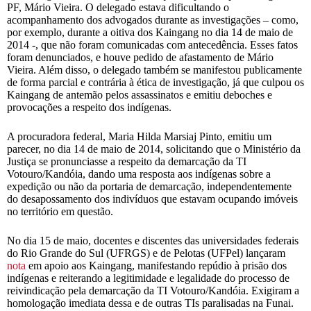
PF, Mário Vieira. O delegado estava dificultando o
acompanhamento dos advogados durante as investigações – como,
por exemplo, durante a oitiva dos Kaingang no dia 14 de maio de
2014 -, que não foram comunicadas com antecedência. Esses fatos
foram denunciados, e houve pedido de afastamento de Mário
Vieira. Além disso, o delegado também se manifestou publicamente
de forma parcial e contrária à ética de investigação, já que culpou os
Kaingang de antemão pelos assassinatos e emitiu deboches e
provocações a respeito dos indígenas.
A procuradora federal, Maria Hilda Marsiaj Pinto, emitiu um
parecer, no dia 14 de maio de 2014, solicitando que o Ministério da
Justiça se pronunciasse a respeito da demarcação da TI
Votouro/Kandóia, dando uma resposta aos indígenas sobre a
expedição ou não da portaria de demarcação, independentemente
do desapossamento dos indivíduos que estavam ocupando imóveis
no território em questão.
No dia 15 de maio, docentes e discentes das universidades federais
do Rio Grande do Sul (UFRGS) e de Pelotas (UFPel) lançaram
nota
em apoio aos Kaingang, manifestando repúdio à prisão dos
indígenas e reiterando a legitimidade e legalidade do processo de
reivindicação pela demarcação da TI Votouro/Kandóia. Exigiram a
homologação imediata dessa e de outras TIs paralisadas na Funai.