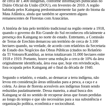
de cerca de 1.400 indígenas, conforme informações publicadas no
Diário Oficial da União (DOU), em fevereiro de 2010. A região
habitada pelos Kaingang predominantemente faz parte do bioma da
Mata Atlântica, ainda que também se apresentem alguns
remanescentes de Florestas com Araucárias.
A história de luta pelo território tradicional na região remete a 1918,
quando o governo do Rio Grande do Sul reconheceu oficialmente a
presença dos Kaingang no norte do estado. Entretanto, a Comissão
de Terras de Erechim demarcou um território de cerca de 3.100
hectares quando, na verdade, de acordo com relatórios da Secretaria
de Estado dos Negócios das Obras Públicas (citados no Relatório
da TI Votouro/Kandóia), as terras totalizavam 31.000 hectares entre
1918 e 1919. Portanto, houve uma redução a cerca de 10% da área
originalmente identificada, área essa que, hoje em reivindicação,
fora ocupada pelos Kaingang até o final da década de 1940.
Segundo o relatório, o estado, ao demarcar a terra indígena, não
levou em consideração áreas utilizadas para a pesca, a caça e a
coleta. As áreas de floresta acessíveis aos indígenas foram sendo
reduzidas paulatinamente. Dessa maneira, a atual busca dos
Kaingang se dá no sentido de recuperar áreas que foram perdidas
ao longo do tempo e que são necessárias para a sua subsistência e
organização política, econômica e sociocultural.