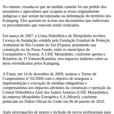
No entanto, ressalta-se que tal medida cautelar foi um pedido dos
moradores e agricultores que ocupam as terras originalmente
indígenas e que seriam incorporadas na delimitação do território dos
Kaingang. Eles queriam ter acesso aos documentos que indicavam
os procedimentos que estavam sendo realizados.
Em março de 2007, a Usina Hidrelétrica de Monjolinho recebeu
Licença de Instalação, emitida pela Fundação Estadual de Proteção
Ambiental do Rio Grande do Sul (Fepam), permitindo sua
construção no rio Passo Fundo, entre os municípios de
Faxinalzinho e Nonoai. A UHE Monjolinho, conforme aponta o
Relatório da TI Votouro/Kandóia, tem impactos indiretos sobre as
áreas reivindicadas pelos Kaingang.
A Funai, em 14 de dezembro de 2009, assinou o Termo de
Compromisso nº 02/2009 com o objetivo de assegurar a
implementação e execução de medidas mitigatórias e
compensatórias aos impactos advindos da construção e operação da
Central Hidrelétrica Alzir dos Santos Antunes (UHE Monjolinho),
da empresa Monjolinho Energética S.A (Monel), conforme
publicado no Diário Oficial da União em 06 de janeiro de 2010.
Após prorrogações de prazos e inclusão de novos profissionais para