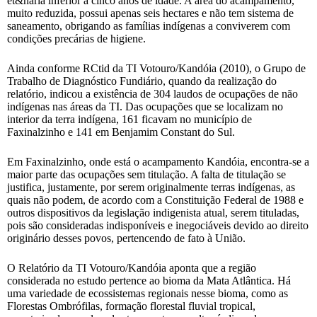
et&nária inferior a cinco anos de idade. A área do acampamento,
muito reduzida, possui apenas seis hectares e não tem sistema de
saneamento, obrigando as famílias indígenas a conviverem com
condições precárias de higiene.
Ainda conforme RCtid da TI Votouro/Kandóia (2010), o Grupo de
Trabalho de Diagnóstico Fundiário, quando da realização do
relatório, indicou a existência de 304 laudos de ocupações de não
indígenas nas áreas da TI. Das ocupações que se localizam no
interior da terra indígena, 161 ficavam no município de
Faxinalzinho e 141 em Benjamim Constant do Sul.
Em Faxinalzinho, onde está o acampamento Kandóia, encontra-se a
maior parte das ocupações sem titulação. A falta de titulação se
justifica, justamente, por serem originalmente terras indígenas, as
quais não podem, de acordo com a Constituição Federal de 1988 e
outros dispositivos da legislação indigenista atual, serem tituladas,
pois são consideradas indisponíveis e inegociáveis devido ao direito
originário desses povos, pertencendo de fato à União.
O Relatório da TI Votouro/Kandóia aponta que a região
considerada no estudo pertence ao bioma da Mata Atlântica. Há
uma variedade de ecossistemas regionais nesse bioma, como as
Florestas Ombrófilas, formação florestal fluvial tropical,