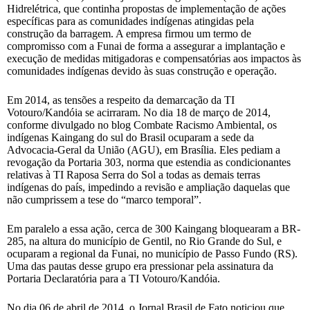
Hidrelétrica, que continha propostas de implementação de ações
específicas para as comunidades indígenas atingidas pela
construção da barragem. A empresa firmou um termo de
compromisso com a Funai de forma a assegurar a implantação e
execução de medidas mitigadoras e compensatórias aos impactos às
comunidades indígenas devido às suas construção e operação.
Em 2014, as tensões a respeito da demarcação da TI
Votouro/Kandóia se acirraram. No dia 18 de março de 2014,
conforme divulgado no blog Combate Racismo Ambiental, os
indígenas Kaingang do sul do Brasil ocuparam a sede da
Advocacia-Geral da União (AGU), em Brasília. Eles pediam a
revogação da Portaria 303, norma que estendia as condicionantes
relativas à TI Raposa Serra do Sol a todas as demais terras
indígenas do país, impedindo a revisão e ampliação daquelas que
não cumprissem a tese do “marco temporal”.
Em paralelo a essa ação, cerca de 300 Kaingang bloquearam a BR-
285, na altura do município de Gentil, no Rio Grande do Sul, e
ocuparam a regional da Funai, no município de Passo Fundo (RS).
Uma das pautas desse grupo era pressionar pela assinatura da
Portaria Declaratória para a TI Votouro/Kandóia.
No dia 06 de abril de 2014, o Jornal Brasil de Fato noticiou que