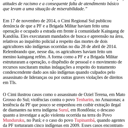
atitudes de racismo e a consequente falta de atendimento básico
que levam a uma situação de miserabilidade.”
Em 17 de novembro de 2014, o Cimi Regional Sul publicou
denúncia de que a PF e a Brigada Militar haviam feito uma
operação e ocupado a estrada em frente à comunidade Kaingang de
Kandóia. Eles executaram mandados de busca e apreensão na área,
relativos ao inquérito policial a respeito das mortes de dois
agricultores não indígenas ocorridas no dia 28 de abril de 2014.
Relembrando que, nesse dia, os agricultores haviam feito um
menino kaingang refém. A forma como a PF e a Brigada Militar
estruturaram a operação, o dispêndio de pessoal e o movimento de
recursos suscitaram muitas indagações a respeito do tratamento
condescendente dado aos não indígenas quando culpados pelo
assassinato de lideranças ou por outras graves violações de direitos
em TIs.
O Cimi ilustrou casos como o assassinato de Oziel Terena, em Mato
Grosso do Sul; violências contra o povo
Tenharim
, no Amazonas; a
leniência da PF que pouco se empenhou em coibir extração ilegal
de diamantes na terra indígena
Suruí
, em Rondônia; o descaso
quanto a investigar a ação violenta ocorrida na terra do Povo
Munduruku
, no Pará; e o caso do povo
Tupinambá
, quando agentes
da PF torturaram cinco indígenas em 2009. Esses casos encontram-