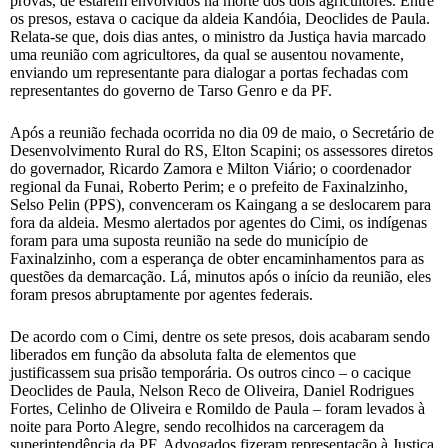
provas, de estarem envolvidos na morte dos dois agricultores. Entre
os presos, estava o cacique da aldeia Kandóia, Deoclides de Paula.
Relata-se que, dois dias antes, o ministro da Justiça havia marcado
uma reunião com agricultores, da qual se ausentou novamente,
enviando um representante para dialogar a portas fechadas com
representantes do governo de Tarso Genro e da PF.
Após a reunião fechada ocorrida no dia 09 de maio, o Secretário de
Desenvolvimento Rural do RS, Elton Scapini; os assessores diretos
do governador, Ricardo Zamora e Milton Viário; o coordenador
regional da Funai, Roberto Perim; e o prefeito de Faxinalzinho,
Selso Pelin (PPS), convenceram os Kaingang a se deslocarem para
fora da aldeia. Mesmo alertados por agentes do Cimi, os indígenas
foram para uma suposta reunião na sede do município de
Faxinalzinho, com a esperança de obter encaminhamentos para as
questões da demarcação. Lá, minutos após o início da reunião, eles
foram presos abruptamente por agentes federais.
De acordo com o Cimi, dentre os sete presos, dois acabaram sendo
liberados em função da absoluta falta de elementos que
justificassem sua prisão temporária. Os outros cinco – o cacique
Deoclides de Paula, Nelson Reco de Oliveira, Daniel Rodrigues
Fortes, Celinho de Oliveira e Romildo de Paula – foram levados à
noite para Porto Alegre, sendo recolhidos na carceragem da
superintendência da PF. Advogados fizeram representação à Justiça