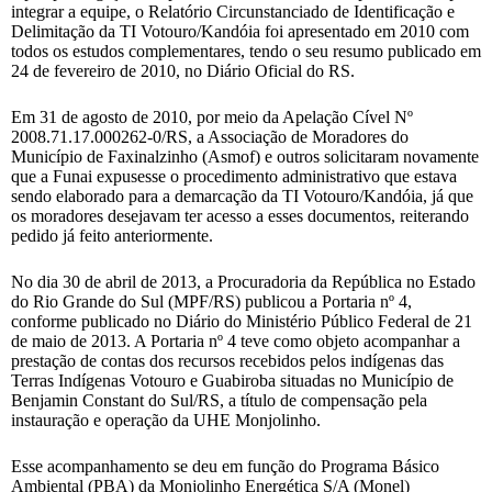
integrar a equipe, o Relatório Circunstanciado de Identificação e
Delimitação da TI Votouro/Kandóia foi apresentado em 2010 com
todos os estudos complementares, tendo o seu resumo publicado em
24 de fevereiro de 2010, no Diário Oficial do RS.
Em 31 de agosto de 2010, por meio da Apelação Cível Nº
2008.71.17.000262-0/RS, a Associação de Moradores do
Município de Faxinalzinho (Asmof) e outros solicitaram novamente
que a Funai expusesse o procedimento administrativo que estava
sendo elaborado para a demarcação da TI Votouro/Kandóia, já que
os moradores desejavam ter acesso a esses documentos, reiterando
pedido já feito anteriormente.
No dia 30 de abril de 2013, a Procuradoria da República no Estado
do Rio Grande do Sul (MPF/RS) publicou a Portaria nº 4,
conforme publicado no Diário do Ministério Público Federal de 21
de maio de 2013. A Portaria nº 4 teve como objeto acompanhar a
prestação de contas dos recursos recebidos pelos indígenas das
Terras Indígenas Votouro e Guabiroba situadas no Município de
Benjamin Constant do Sul/RS, a título de compensação pela
instauração e operação da UHE Monjolinho.
Esse acompanhamento se deu em função do Programa Básico
Ambiental (PBA) da Monjolinho Energética S/A (Monel)