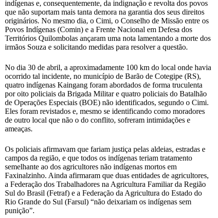
indígenas e, consequentemente, da indignação e revolta dos povos
que não suportam mais tanta demora na garantia dos seus direitos
originários. No mesmo dia, o Cimi, o Conselho de Missão entre os
Povos Indígenas (Comin) e a Frente Nacional em Defesa dos
Territórios Quilombolas ançaram uma nota lamentando a morte dos
irmãos Souza e solicitando medidas para resolver a questão.
No dia 30 de abril, a aproximadamente 100 km do local onde havia
ocorrido tal incidente, no município de Barão de Cotegipe (RS),
quatro indígenas Kaingang foram abordados de forma truculenta
por oito policiais da Brigada Militar e quatro policiais do Batalhão
de Operações Especiais (BOE) não identificados, segundo o Cimi.
Eles foram revistados e, mesmo se identificando como moradores
de outro local que não o do conflito, sofreram intimidações e
ameaças.
Os policiais afirmavam que fariam justiça pelas aldeias, estradas e
campos da região, e que todos os indígenas teriam tratamento
semelhante ao dos agricultores não indígenas mortos em
Faxinalzinho. Ainda afirmaram que duas entidades de agricultores,
a Federação dos Trabalhadores na Agricultura Familiar da Região
Sul do Brasil (Fetraf) e a Federação da Agricultura do Estado do
Rio Grande do Sul (Farsul) “não deixariam os indígenas sem
punição”.