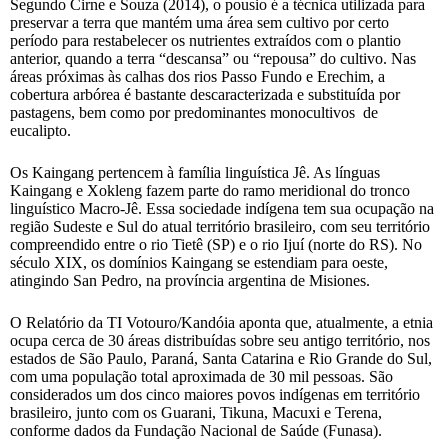
Segundo Cirne e Souza (2014), o pousio é a técnica utilizada para
preservar a terra que mantém uma área sem cultivo por certo
período para restabelecer os nutrientes extraídos com o plantio
anterior, quando a terra “descansa” ou “repousa” do cultivo. Nas
áreas próximas às calhas dos rios Passo Fundo e Erechim, a
cobertura arbórea é bastante descaracterizada e substituída por
pastagens, bem como por predominantes monocultivos de
eucalipto.
Os Kaingang pertencem à família linguística Jê. As línguas
Kaingang e Xokleng fazem parte do ramo meridional do tronco
linguístico Macro-Jê. Essa sociedade indígena tem sua ocupação na
região Sudeste e Sul do atual território brasileiro, com seu território
compreendido entre o rio Tietê (SP) e o rio Ijuí (norte do RS). No
século XIX, os domínios Kaingang se estendiam para oeste,
atingindo San Pedro, na província argentina de Misiones.
O Relatório da TI Votouro/Kandóia aponta que, atualmente, a etnia
ocupa cerca de 30 áreas distribuídas sobre seu antigo território, nos
estados de São Paulo, Paraná, Santa Catarina e Rio Grande do Sul,
com uma população total aproximada de 30 mil pessoas. São
considerados um dos cinco maiores povos indígenas em território
brasileiro, junto com os Guarani, Tikuna, Macuxi e Terena,
conforme dados da Fundação Nacional de Saúde (Funasa).