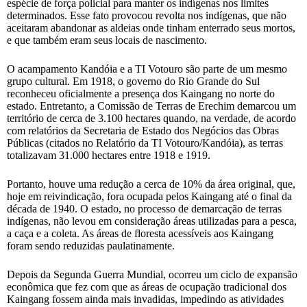
espécie de força policial para manter os indígenas nos limites
determinados. Esse fato provocou revolta nos indígenas, que não
aceitaram abandonar as aldeias onde tinham enterrado seus mortos,
e que também eram seus locais de nascimento.
O acampamento Kandóia e a TI Votouro são parte de um mesmo
grupo cultural. Em 1918, o governo do Rio Grande do Sul
reconheceu oficialmente a presença dos Kaingang no norte do
estado. Entretanto, a Comissão de Terras de Erechim demarcou um
território de cerca de 3.100 hectares quando, na verdade, de acordo
com relatórios da Secretaria de Estado dos Negócios das Obras
Públicas (citados no Relatório da TI Votouro/Kandóia), as terras
totalizavam 31.000 hectares entre 1918 e 1919.
Portanto, houve uma redução a cerca de 10% da área original, que,
hoje em reivindicação, fora ocupada pelos Kaingang até o final da
década de 1940. O estado, no processo de demarcação de terras
indígenas, não levou em consideração áreas utilizadas para a pesca,
a caça e a coleta. As áreas de floresta acessíveis aos Kaingang
foram sendo reduzidas paulatinamente.
Depois da Segunda Guerra Mundial, ocorreu um ciclo de expansão
econômica que fez com que as áreas de ocupação tradicional dos
Kaingang fossem ainda mais invadidas, impedindo as atividades