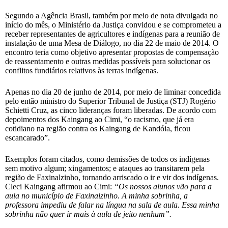
Segundo a Agência Brasil, também por meio de nota divulgada no
início do mês, o Ministério da Justiça convidou e se comprometeu a
receber representantes de agricultores e indígenas para a reunião de
instalação de uma Mesa de Diálogo, no dia 22 de maio de 2014. O
encontro teria como objetivo apresentar propostas de compensação
de reassentamento e outras medidas possíveis para solucionar os
conflitos fundiários relativos às terras indígenas.
Apenas no dia 20 de junho de 2014, por meio de liminar concedida
pelo então ministro do Superior Tribunal de Justiça (STJ) Rogério
Schietti Cruz, as cinco lideranças foram liberadas. De acordo com
depoimentos dos Kaingang ao Cimi, “o racismo, que já era
cotidiano na região contra os Kaingang de Kandóia, ficou
escancarado”.
Exemplos foram citados, como demissões de todos os indígenas
sem motivo algum; xingamentos; e ataques ao transitarem pela
região de Faxinalzinho, tornando arriscado o ir e vir dos indígenas.
Cleci Kaingang afirmou ao Cimi:
“Os nossos alunos vão para a
aula no município de Faxinalzinho. A minha sobrinha, a
professora impediu de falar na língua na sala de aula. Essa minha
sobrinha não quer ir mais à aula de jeito nenhum”.