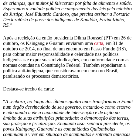
de crianças, que muitos já faleceram por falta de alimento e saúde.
Esperamos a vontade política e cumprimento das leis pelo ministro
da Justiça, José Eduardo Cardoso, que precisa assinar a Portaria
Declaratória de posse dos indígenas de Kandóia, Fazinalzinho,
RS.”
Após a reeleição da então presidenta Dilma Roussef (PT) em 26 de
outubro, os Kaingang e Guarani enviaram uma
carta,
em 31 de
outubro de 2014, no final de um encontro em Passo Fundo (RS),
para cobrar maior responsabilidade e celeridade nas políticas
indigenistas e expor suas reivindicações, em conformidade com as
normas contidas na Constituição Federal. Também repudiaram a
política anti-indígena, que consideravam em curso no Brasil,
paralisando os processos demarcatórios.
Destaca-se trecho da carta:
“
A senhora, ao longo dos últimos quatro anos transformou a Funai
num órgão desvinculado de seu governo, tratando-o como estorvo
e não dando a ele a capacidade de intervenção e de ação no
âmbito de suas atribuições primordiais: a demarcação das terras,
sua proteção e fiscalização. Enquanto isso, senhora presidente, os
povos Kaingang, Guarani e as comunidades Quilombolas
continuam a viver em situação de acampados e sofrendo ameaças,