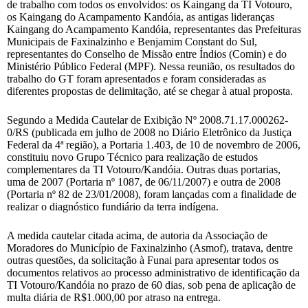
de trabalho com todos os envolvidos: os Kaingang da TI Votouro,
os Kaingang do Acampamento Kandóia, as antigas lideranças
Kaingang do Acampamento Kandóia, representantes das Prefeituras
Municipais de Faxinalzinho e Benjamim Constant do Sul,
representantes do Conselho de Missão entre Índios (Comin) e do
Ministério Público Federal (MPF). Nessa reunião, os resultados do
trabalho do GT foram apresentados e foram consideradas as
diferentes propostas de delimitação, até se chegar à atual proposta.
Segundo a Medida Cautelar de Exibição Nº 2008.71.17.000262-
0/RS (publicada em julho de 2008 no Diário Eletrônico da Justiça
Federal da 4ª região), a Portaria 1.403, de 10 de novembro de 2006,
constituiu novo Grupo Técnico para realização de estudos
complementares da TI Votouro/Kandóia. Outras duas portarias,
uma de 2007 (Portaria nº 1087, de 06/11/2007) e outra de 2008
(Portaria nº 82 de 23/01/2008), foram lançadas com a finalidade de
realizar o diagnóstico fundiário da terra indígena.
A medida cautelar citada acima, de autoria da Associação de
Moradores do Município de Faxinalzinho (Asmof), tratava, dentre
outras questões, da solicitação à Funai para apresentar todos os
documentos relativos ao processo administrativo de identificação da
TI Votouro/Kandóia no prazo de 60 dias, sob pena de aplicação de
multa diária de R$1.000,00 por atraso na entrega.