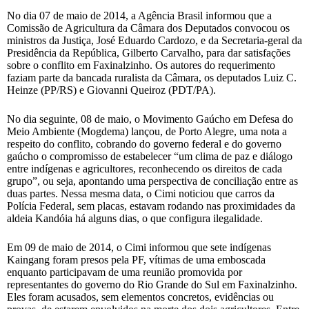
No dia 07 de maio de 2014, a Agência Brasil informou que a
Comissão de Agricultura da Câmara dos Deputados convocou os
ministros da Justiça, José Eduardo Cardozo, e da Secretaria-geral da
Presidência da República, Gilberto Carvalho, para dar satisfações
sobre o conflito em Faxinalzinho. Os autores do requerimento
faziam parte da bancada ruralista da Câmara, os deputados Luiz C.
Heinze (PP/RS) e Giovanni Queiroz (PDT/PA).
No dia seguinte, 08 de maio, o Movimento Gaúcho em Defesa do
Meio Ambiente (Mogdema) lançou, de Porto Alegre, uma nota a
respeito do conflito, cobrando do governo federal e do governo
gaúcho o compromisso de estabelecer “um clima de paz e diálogo
entre indígenas e agricultores, reconhecendo os direitos de cada
grupo”, ou seja, apontando uma perspectiva de conciliação entre as
duas partes. Nessa mesma data, o Cimi noticiou que carros da
Polícia Federal, sem placas, estavam rodando nas proximidades da
aldeia Kandóia há alguns dias, o que configura ilegalidade.
Em 09 de maio de 2014, o Cimi informou que sete indígenas
Kaingang foram presos pela PF, vítimas de uma emboscada
enquanto participavam de uma reunião promovida por
representantes do governo do Rio Grande do Sul em Faxinalzinho.
Eles foram acusados, sem elementos concretos, evidências ou