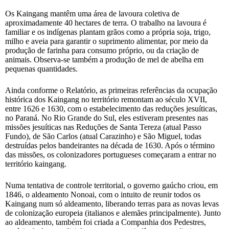
Os Kaingang mantêm uma área de lavoura coletiva de
aproximadamente 40 hectares de terra. O trabalho na lavoura é
familiar e os indígenas plantam grãos como a própria soja, trigo,
milho e aveia para garantir o suprimento alimentar, por meio da
produção de farinha para consumo próprio, ou da criação de
animais. Observa-se também a produção de mel de abelha em
pequenas quantidades.
Ainda conforme o Relatório, as primeiras referências da ocupação
histórica dos Kaingang no território remontam ao século XVII,
entre 1626 e 1630, com o estabelecimento das reduções jesuíticas,
no Paraná. No Rio Grande do Sul, eles estiveram presentes nas
missões jesuíticas nas Reduções de Santa Tereza (atual Passo
Fundo), de São Carlos (atual Carazinho) e São Miguel, todas
destruídas pelos bandeirantes na década de 1630. Após o término
das missões, os colonizadores portugueses começaram a entrar no
território kaingang.
Numa tentativa de controle territorial, o governo gaúcho criou, em
1846, o aldeamento Nonoai, com o intuito de reunir todos os
Kaingang num só aldeamento, liberando terras para as novas levas
de colonização europeia (italianos e alemães principalmente). Junto
ao aldeamento, também foi criada a Companhia dos Pedestres,