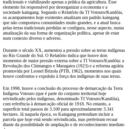
tradicionais e viabilizando apenas a prática da agricultura. Esse
elemento foi responsável por desorganizar a economia e a
sociedade kaingang. Segundo o Relatório da TI Votouro/Kandóia,
os acampamentos hoje existentes atualizam um padrão kaingang
que não comportava comunidades muito grandes, e a atual busca
pelas terras tradicionais perdidas se configura, nesse aspecto, numa
atualização da sua forma de organização política, apesar de estar
num contexto diverso e adverso.
Durante o século XX, aumentou a pressão sobre as terras indígenas
no Rio Grande do Sul. O Relatório indica que houve dois
momentos de maior pressão externa sobre a TI Votouro/Kandóia: a
Revolução dos Chimangos e Maragatos (1923) e a reforma agrária
promovida por Leonel Brizola (PTB, 1962), momentos nos quais
houve confrontos e expulsão à força dos indígenas de suas terras.
Em 1998, houve a conclusão do processo de demarcação da Terra
Indígena Votouro (que é parte do conjunto territorial hoje
reivindicado pelos indígenas, denominado TI Votouro/Kandóia),
com referência à demarcação oficial de 1918. No entanto, a
superfície total passou de 3.100 para aproximadamente 3.341
hectares. Já naquela época, os Kaingang pretendiam incluir a
parcela que hoje está sendo reivindicada, mas preferiram recuar
diante da possibilidade de ampliação e de reconhecimento imediato