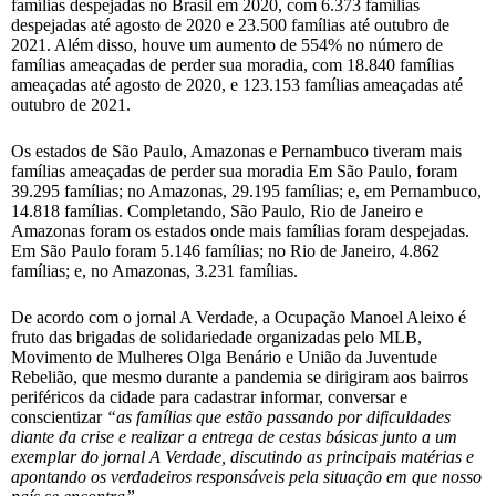
famílias despejadas no Brasil em 2020, com 6.373 famílias
despejadas até agosto de 2020 e 23.500 famílias até outubro de
2021. Além disso, houve um aumento de 554% no número de
famílias ameaçadas de perder sua moradia, com 18.840 famílias
ameaçadas até agosto de 2020, e 123.153 famílias ameaçadas até
outubro de 2021.
Os estados de São Paulo, Amazonas e Pernambuco tiveram mais
famílias ameaçadas de perder sua moradia Em São Paulo, foram
39.295 famílias; no Amazonas, 29.195 famílias; e, em Pernambuco,
14.818 famílias. Completando, São Paulo, Rio de Janeiro e
Amazonas foram os estados onde mais famílias foram despejadas.
Em São Paulo foram 5.146 famílias; no Rio de Janeiro, 4.862
famílias; e, no Amazonas, 3.231 famílias.
De acordo com o jornal A Verdade, a Ocupação Manoel Aleixo é
fruto das brigadas de solidariedade organizadas pelo MLB,
Movimento de Mulheres Olga Benário e União da Juventude
Rebelião, que mesmo durante a pandemia se dirigiram aos bairros
periféricos da cidade para cadastrar informar, conversar e
conscientizar
“as famílias que estão passando por dificuldades
diante da crise e realizar a entrega de cestas básicas junto a um
exemplar do jornal A Verdade, discutindo as principais matérias e
apontando os verdadeiros responsáveis pela
situação em que nosso