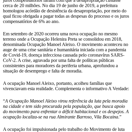
juros compensatórios fariam com que a desapropriação custasse
cerca de 20 milhões. No dia 19 de junho de 2019, a prefeitura
homologou acórdão de desistência da desapropriação, por meio do
qual ficou obrigada a pagar todas as despesas do processo e os juros
compensatórios de 6% ao ano.
Em setembro de 2020 ocorreu uma nova ocupação no mesmo
terreno onde a Ocupação Helenira Preta se consolidou em 2018,
denominada Ocupação Manoel Aleixo. O movimento aconteceu no
auge de uma crise sanitária e humanitária iniciada com a pandemia
de Covid-19, doença infecciosa causada pelo coronavírus SARS-
CoV-2. A crise, agravada por uma falta de políticas públicas
consistentes para moradores da periferia urbana, aprofundou a
situação de desemprego e falta de moradia.
A ocupação Manoel Aleixo, portanto, acolheu famílias que
vivenciavam esta realidade. Complementa o informativo A Verdade:
“
A Ocupação Manoel Aleixo virou referência da luta pela moradia
na cidade e tem sido procurada pela população, que busca apoio
do movimento para enfrentar o déficit habitacional e os despejos. A
ocupação localiza-se na rua Almirante Barroso, Vila Bocaina
.”
A ocupação foi impulsionada pelo trabalho do Movimento de luta