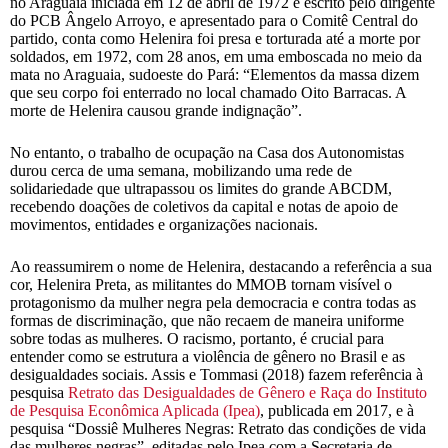
no Araguaia iniciada em 12 de abril de 1972 e escrito pelo dirigente
do PCB Ângelo Arroyo, e apresentado para o Comitê Central do
partido, conta como Helenira foi presa e torturada até a morte por
soldados, em 1972, com 28 anos, em uma emboscada no meio da
mata no Araguaia, sudoeste do Pará: “Elementos da massa dizem
que seu corpo foi enterrado no local chamado Oito Barracas. A
morte de Helenira causou grande indignação”.
No entanto, o trabalho de ocupação na Casa dos Autonomistas
durou cerca de uma semana, mobilizando uma rede de
solidariedade que ultrapassou os limites do grande ABCDM,
recebendo doações de coletivos da capital e notas de apoio de
movimentos, entidades e organizações nacionais.
Ao reassumirem o nome de Helenira, destacando a referência a sua
cor, Helenira Preta, as militantes do MMOB tornam visível o
protagonismo da mulher negra pela democracia e contra todas as
formas de discriminação, que não recaem de maneira uniforme
sobre todas as mulheres. O racismo, portanto, é crucial para
entender como se estrutura a violência de gênero no Brasil e as
desigualdades sociais. Assis e Tommasi (2018) fazem referência à
pesquisa
Retrato das Desigualdades de Gênero e Raça do Instituto
de Pesquisa Econômica Aplicada (Ipea)
, publicada em 2017, e à
pesquisa “Dossiê Mulheres Negras: Retrato das condições de vida
das mulheres negras”, editadas pelo Ipea com a Secretaria de