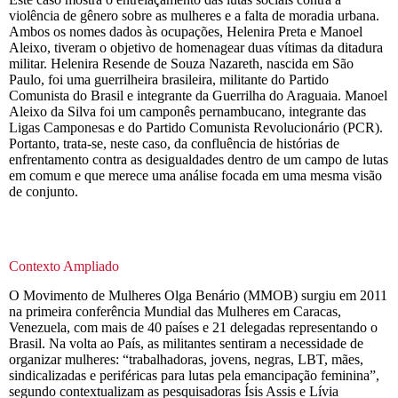
violência de gênero sobre as mulheres e a falta de moradia urbana.
Ambos os nomes dados às ocupações, Helenira Preta e Manoel
Aleixo, tiveram o objetivo de homenagear duas vítimas da ditadura
militar. Helenira Resende de Souza Nazareth, nascida em São
Paulo, foi uma guerrilheira brasileira, militante do Partido
Comunista do Brasil e integrante da Guerrilha do Araguaia. Manoel
Aleixo da Silva foi um camponês pernambucano, integrante das
Ligas Camponesas e do Partido Comunista Revolucionário (PCR).
Portanto, trata-se, neste caso, da confluência de histórias de
enfrentamento contra as desigualdades dentro de um campo de lutas
em comum e que merece uma análise focada em uma mesma visão
de conjunto.
Contexto Ampliado
O Movimento de Mulheres Olga Benário (MMOB) surgiu em 2011
na primeira conferência Mundial das Mulheres em Caracas,
Venezuela, com mais de 40 países e 21 delegadas representando o
Brasil. Na volta ao País, as militantes sentiram a necessidade de
organizar mulheres: “trabalhadoras, jovens, negras, LBT, mães,
sindicalizadas e periféricas para lutas pela emancipação feminina”,
segundo contextualizam as pesquisadoras Ísis Assis e Lívia