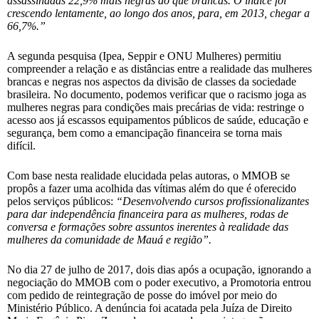
assassinadas 22,9% mais negras do que brancas. O índice foi
crescendo lentamente, ao longo dos anos, para, em 2013, chegar a
66,7%.”
A segunda pesquisa (Ipea, Seppir e ONU Mulheres) permitiu
compreender a relação e as distâncias entre a realidade das mulheres
brancas e negras nos aspectos da divisão de classes da sociedade
brasileira. No documento, podemos verificar que o racismo joga as
mulheres negras para condições mais precárias de vida: restringe o
acesso aos já escassos equipamentos públicos de saúde, educação e
segurança, bem como a emancipação financeira se torna mais
difícil.
Com base nesta realidade elucidada pelas autoras, o MMOB se
propôs a fazer uma acolhida das vítimas além do que é oferecido
pelos serviços públicos:
“Desenvolvendo cursos profissionalizantes
para dar independência financeira para as mulheres, rodas de
conversa e formações sobre assuntos inerentes à realidade das
mulheres da comunidade de Mauá e região”.
No dia 27 de julho de 2017, dois dias após a ocupação, ignorando a
negociação do MMOB com o poder executivo, a Promotoria entrou
com pedido de reintegração de posse do imóvel por meio do
Ministério Público. A denúncia foi acatada pela Juíza de Direito