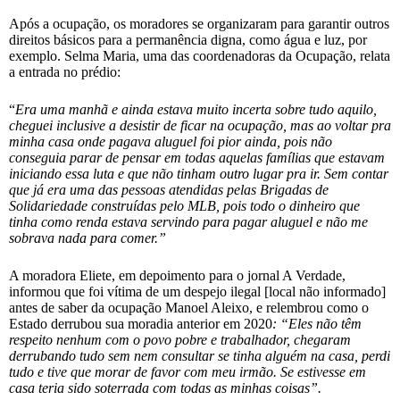
Após a ocupação, os moradores se organizaram para garantir outros
direitos básicos para a permanência digna, como água e luz, por
exemplo. Selma Maria, uma das coordenadoras da Ocupação, relata
a entrada no prédio:
“
Era uma manhã e ainda estava muito incerta sobre tudo aquilo,
cheguei inclusive a desistir de ficar na ocupação, mas ao voltar pra
minha casa onde pagava aluguel foi pior ainda, pois não
conseguia parar de pensar em todas aquelas famílias que estavam
iniciando essa luta e que não tinham outro lugar pra ir. Sem contar
que já era uma das pessoas atendidas pelas Brigadas de
Solidariedade construídas pelo MLB, pois todo o dinheiro que
tinha como renda estava servindo para pagar aluguel e não me
sobrava nada para comer.”
A moradora Eliete, em depoimento para o jornal A Verdade,
informou que foi vítima de um despejo ilegal [local não informado]
antes de saber da ocupação Manoel Aleixo, e relembrou como o
Estado derrubou sua moradia anterior em 2020
: “Eles não têm
respeito nenhum com o povo pobre e trabalhador, chegaram
derrubando tudo sem nem consultar se tinha alguém na casa, perdi
tudo e tive que morar de favor com meu irmão. Se estivesse em
casa teria sido
soterrada com todas as minhas coisas”.