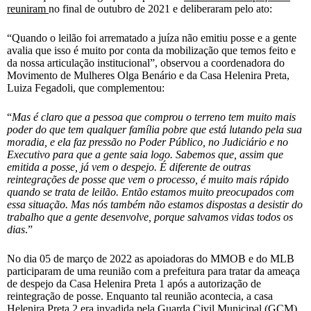
reuniram
no final de outubro de 2021 e deliberaram pelo ato:
“Quando o leilão foi arrematado a juíza não emitiu posse e a gente
avalia que isso é muito por conta da mobilização que temos feito e
da nossa articulação institucional”, observou a coordenadora do
Movimento de Mulheres Olga Benário e da Casa Helenira Preta,
Luiza Fegadoli, que complementou:
“
Mas é claro que a pessoa que comprou o terreno tem muito mais
poder do que tem qualquer família pobre que está lutando pela sua
moradia, e ela faz pressão no Poder Público, no Judiciário e no
Executivo para que a gente saia logo. Sabemos que, assim que
emitida a posse, já vem o despejo. É diferente de outras
reintegrações de posse que vem o processo, é muito mais rápido
quando se trata de leilão. Então estamos muito preocupados com
essa situação. Mas nós também não estamos dispostas a desistir do
trabalho que a gente desenvolve, porque salvamos vidas todos os
dias
.”
No dia 05 de março de 2022 as apoiadoras do MMOB e do MLB
participaram de uma reunião com a prefeitura para tratar da ameaça
de despejo da Casa Helenira Preta 1 após a autorização de
reintegração de posse. Enquanto tal reunião acontecia, a casa
Helenira Preta 2 era invadida pela Guarda Civil Municipal (GCM)