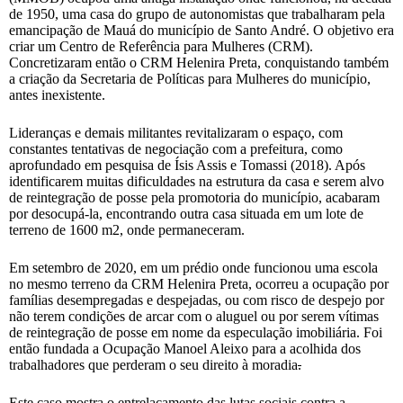
de 1950, uma casa do grupo de autonomistas que trabalharam pela
emancipação de Mauá do município de Santo André. O objetivo era
criar um Centro de Referência para Mulheres (CRM).
Concretizaram então o CRM Helenira Preta, conquistando também
a criação da Secretaria de Políticas para Mulheres do município,
antes inexistente.
Lideranças e demais militantes revitalizaram o espaço, com
constantes tentativas de negociação com a prefeitura, como
aprofundado em pesquisa de Ísis Assis e Tomassi (2018). Após
identificarem muitas dificuldades na estrutura da casa e serem alvo
de reintegração de posse pela promotoria do município, acabaram
por desocupá-la, encontrando outra casa situada em um lote de
terreno de 1600 m2, onde permaneceram.
Em setembro de 2020, em um prédio onde funcionou uma escola
no mesmo terreno da CRM Helenira Preta, ocorreu a ocupação por
famílias desempregadas e despejadas, ou com risco de despejo por
não terem condições de arcar com o aluguel ou por serem vítimas
de reintegração de posse em nome da especulação imobiliária. Foi
então fundada a Ocupação Manoel Aleixo para a acolhida dos
trabalhadores que perderam o seu direito à moradia
.
Este caso mostra o entrelaçamento das lutas sociais contra a