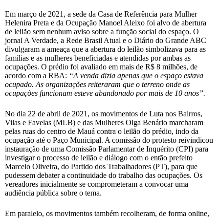
Em março de 2021, a sede da Casa de Referência para Mulher
Helenira Preta e da Ocupação Manoel Aleixo foi alvo de abertura
de leilão sem nenhum aviso sobre a função social do espaço. O
jornal A Verdade, a Rede Brasil Atual e o Diário do Grande ABC
divulgaram a ameaça que a abertura do leilão simbolizava para as
famílias e as mulheres beneficiadas e atendidas por ambas as
ocupações. O prédio foi avaliado em mais de R$ 8 milhões, de
acordo com a RBA:
“A venda
dizia apenas que o espaço estava
ocupado. As organizações reiteraram que o terreno onde as
ocupações funcionam esteve abandonado por mais de 10 anos”.
No dia 22 de abril de 2021, os movimentos de Luta nos Bairros,
Vilas e Favelas (MLB) e das Mulheres Olga Benário marcharam
pelas ruas do centro de Mauá contra o leilão do prédio, indo da
ocupação até o Paço Municipal. A comissão do protesto reivindicou
instauração de uma Comissão Parlamentar de Inquérito (CPI) para
investigar o processo de leilão e diálogo com o então prefeito
Marcelo Oliveira, do Partido dos Trabalhadores (PT), para que
pudessem debater a continuidade do trabalho das ocupações. Os
vereadores inicialmente se comprometeram a convocar uma
audiência pública sobre o tema.
Em paralelo, os movimentos também recolheram, de forma online,