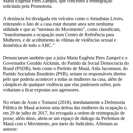
Maria Eugênia Pires Zampol, que concedeu a reintegração
solicitada pela Promotoria.
A denúncia foi divulgada em veículos como o Jornalistas Livres,
reiterando o fato de a casa estar durante anos sem nenhuma
utilidade e que as “meninas do Movimento”, como classificam,
“transformaram a ocupação num Centro de Referência para
Mulheres, e de acolhimento às vítimas de violências sexual e
doméstica de todo o ABC.”
Denunciaram também que a juíza Maria Eugênia Pires Zampol e o
Governador Geraldo Alckmin, do Partido da Social Democracia do
Brasil (PSDB), bem como o Prefeito de Mauá, Atila Jacomussi, do
Partido Socialista Brasileiro (PSB), seriam os responsáveis diretos
pelo que poderia acontecer a todas as mulheres na casa, além de
cúmplices de qualquer violência que elas pudessem sofrer, pois
voltariam a ficar expostas aos agressores.
No relato de Assis e Tomassi (2018), imediatamente a Defensoria
Pública de Mauá acionou uma defesa das mulheres da ocupação e,
em 29 de julho de 2017, foi revogada a ordem de reintegração de
posse; além disso, abriu-se um espaço de diálogo da Prefeitura de
Mauá com o Movimento, por meio do Judiciário. Afirmam as
autoras: