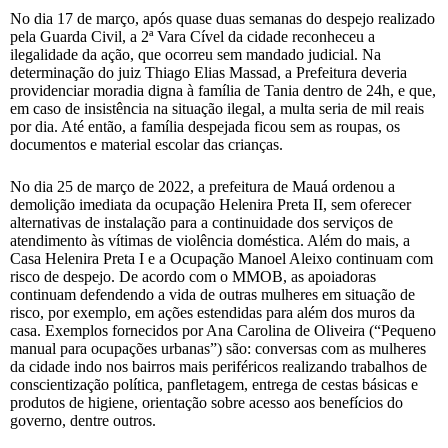
No dia 17 de março, após quase duas semanas do despejo realizado
pela Guarda Civil, a 2ª Vara Cível da cidade reconheceu a
ilegalidade da ação, que ocorreu sem mandado judicial. Na
determinação do juiz Thiago Elias Massad, a Prefeitura deveria
providenciar moradia digna à família de Tania dentro de 24h, e que,
em caso de insistência na situação ilegal, a multa seria de mil reais
por dia. Até então, a família despejada ficou sem as roupas, os
documentos e material escolar das crianças.
No dia 25 de março de 2022, a prefeitura de Mauá ordenou a
demolição imediata da ocupação Helenira Preta II, sem oferecer
alternativas de instalação para a continuidade dos serviços de
atendimento às vítimas de violência doméstica. Além do mais, a
Casa Helenira Preta I e a Ocupação Manoel Aleixo continuam com
risco de despejo. De acordo com o MMOB, as apoiadoras
continuam defendendo a vida de outras mulheres em situação de
risco, por exemplo, em ações estendidas para além dos muros da
casa. Exemplos fornecidos por Ana Carolina de Oliveira (“Pequeno
manual para ocupações urbanas”) são: conversas com as mulheres
da cidade indo nos bairros mais periféricos realizando trabalhos de
conscientização política, panfletagem, entrega de cestas básicas e
produtos de higiene, orientação sobre acesso aos benefícios do
governo, dentre outros.