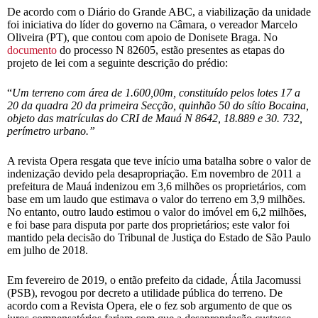
De acordo com o Diário do Grande ABC, a viabilização da unidade
foi iniciativa do líder do governo na Câmara, o vereador Marcelo
Oliveira (PT), que contou com apoio de Donisete Braga. No
documento
do processo N 82605, estão presentes as etapas do
projeto de lei com a seguinte descrição do prédio:
“
Um terreno com área de 1.600,00m, constituído pelos lotes 17 a
20 da quadra 20 da primeira Secção, quinhão 50 do sítio Bocaina,
objeto das matrículas do CRI de Mauá N 8642, 18.889 e 30. 732,
perímetro urbano.”
A revista Opera resgata que teve início uma batalha sobre o valor de
indenização devido pela desapropriação. Em novembro de 2011 a
prefeitura de Mauá indenizou em 3,6 milhões os proprietários, com
base em um laudo que estimava o valor do terreno em 3,9 milhões.
No entanto, outro laudo estimou o valor do imóvel em 6,2 milhões,
e foi base para disputa por parte dos proprietários; este valor foi
mantido pela decisão do Tribunal de Justiça do Estado de São Paulo
em julho de 2018.
Em fevereiro de 2019, o então prefeito da cidade, Átila Jacomussi
(PSB), revogou por decreto a utilidade pública do terreno. De
acordo com a Revista Opera, ele o fez sob argumento de que os