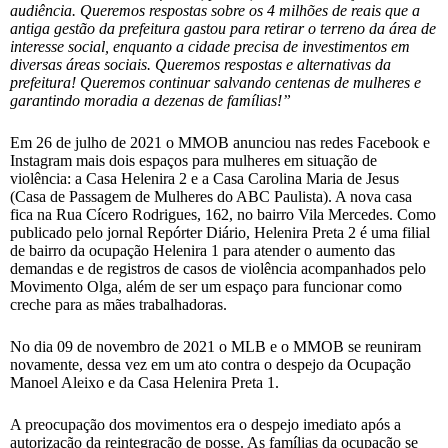
audiência. Queremos respostas sobre os 4 milhões de reais que a
antiga gestão da prefeitura gastou para retirar o terreno da área de
interesse social, enquanto a cidade precisa de investimentos em
diversas áreas sociais. Queremos respostas e alternativas da
prefeitura! Queremos continuar salvando centenas de mulheres e
garantindo moradia a dezenas de famílias!”
Em 26 de julho de 2021 o MMOB anunciou nas redes Facebook e
Instagram mais dois espaços para mulheres em situação de
violência: a Casa Helenira 2 e a Casa Carolina Maria de Jesus
(Casa de Passagem de Mulheres do ABC Paulista). A nova casa
fica na Rua Cícero Rodrigues, 162, no bairro Vila Mercedes. Como
publicado pelo jornal Repórter Diário, Helenira Preta 2 é uma filial
de bairro da ocupação Helenira 1 para atender o aumento das
demandas e de registros de casos de violência acompanhados pelo
Movimento Olga, além de ser um espaço para funcionar como
creche para as mães trabalhadoras.
No dia 09 de novembro de 2021 o MLB e o MMOB se reuniram
novamente, dessa vez em um ato contra o despejo da Ocupação
Manoel Aleixo e da Casa Helenira Preta 1.
A preocupação dos movimentos era o despejo imediato após a
autorização da reintegração de posse. As
famílias da ocupação se