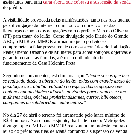
assinaturas para uma
carta aberta que cobra
va
a suspensão da venda
do prédio.
A visibilidade provocada pelas manifestações, tanto nas ruas quanto
pela divulgação da internet, culminou com um encontro das
lideranças de ambas as ocupações com o prefeito Marcelo Oliveira
(PT) para tratar do leilão. Como divulgado pelo Diário do Grande
ABC, o MLB e o MMOB afirmaram que o prefeito se
comprometeu a falar pessoalmente com os secretários de Habitação,
Planejamento Urbano e de Mulheres para achar soluções objetivas e
garantir moradia às famílias, além da continuidade do
funcionamento da Casa Helenira Preta.
Segundo os movimentos, esta foi uma ação
“dentre várias
que têm
se realizado
desde
a abertura
do leilão, todas com grande apoio da
população ao trabalho realizado no espaço das ocupações que
contam com atividades culturais, atividades para crianças e com
mulheres mães, oficinas profissionalizantes, cursos, bibliotecas,
campanhas de solidariedade, entre outros.”
No dia 27 de abril o terreno foi arrematado pelo lance mínimo de
R$ 3 milhões. Na semana seguinte, dia 1º de maio, o Metrópoles
divulgou que o MLB e o MMOB realizaram um protesto contra o
leilão do prédio nas ruas de Mauá cobrando a suspensão da venda