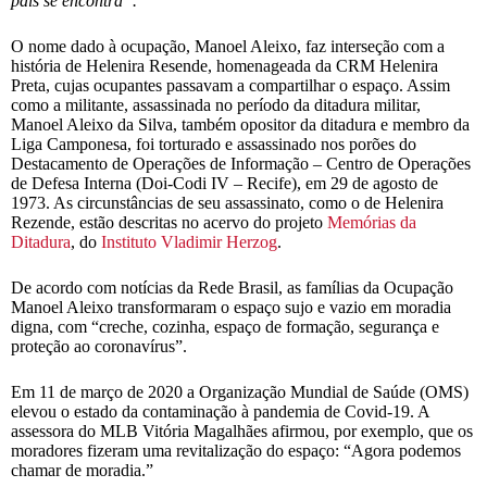
país se encontra”.
O nome dado à ocupação, Manoel Aleixo, faz interseção com a
história de Helenira Resende, homenageada da CRM Helenira
Preta, cujas ocupantes passavam a compartilhar o espaço. Assim
como a militante, assassinada no período da ditadura militar,
Manoel Aleixo da Silva, também opositor da ditadura e membro da
Liga Camponesa, foi torturado e assassinado nos porões do
Destacamento de Operações de Informação – Centro de Operações
de Defesa Interna (Doi-Codi IV – Recife), em 29 de agosto de
1973. As circunstâncias de seu assassinato, como o de Helenira
Rezende, estão descritas no acervo do projeto
Memórias da
Ditadura
, do
Instituto Vladimir Herzog
.
De acordo com notícias da Rede Brasil, as famílias da Ocupação
Manoel Aleixo transformaram o espaço sujo e vazio em moradia
digna, com “creche, cozinha, espaço de formação, segurança e
proteção ao coronavírus”.
Em 11 de março de 2020 a Organização Mundial de Saúde (OMS)
elevou o estado da contaminação à pandemia de Covid-19. A
assessora do MLB Vitória Magalhães afirmou, por exemplo, que os
moradores fizeram uma revitalização do espaço: “Agora podemos
chamar de moradia.”