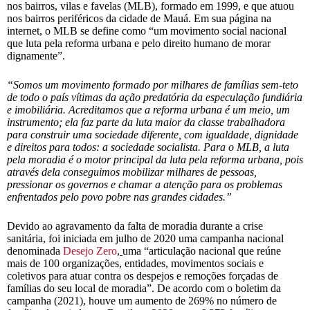
nos bairros, vilas e favelas (MLB), formado em 1999, e que atuou
nos bairros periféricos da cidade de Mauá. Em sua página na
internet, o MLB se define como “um movimento social nacional
que luta pela reforma urbana e pelo direito humano de morar
dignamente”.
“Somos um movimento formado por milhares de famílias sem-teto
de todo o país vítimas da ação predatória da especulação fundiária
e imobiliária. Acreditamos que a reforma urbana é um meio, um
instrumento; ela faz parte da luta maior da classe trabalhadora
para construir uma sociedade diferente, com igualdade, dignidade
e direitos para todos: a sociedade socialista. Para o MLB, a luta
pela moradia é o motor principal da luta pela reforma urbana, pois
através dela conseguimos mobilizar milhares de pessoas,
pressionar os governos e chamar a atenção para os problemas
enfrentados pelo povo pobre nas grandes cidades.”
Devido ao agravamento da falta de moradia durante a crise
sanitária, foi iniciada em julho de 2020 uma campanha nacional
denominada
Desejo Zero
,
uma “articulação nacional que reúne
mais de 100 organizações, entidades, movimentos sociais e
coletivos para atuar contra os despejos e remoções forçadas de
famílias do seu local de moradia”. De acordo com o boletim da
campanha (2021), houve um aumento de 269% no número de