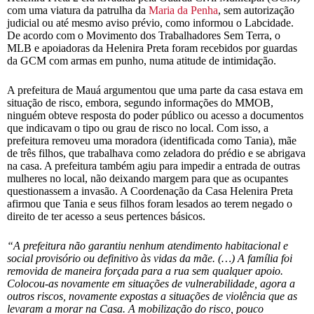
com uma viatura da patrulha da
Maria da Penha
, sem autorização
judicial ou até mesmo aviso prévio, como informou o Labcidade.
De acordo com o Movimento dos Trabalhadores Sem Terra, o
MLB e apoiadoras da Helenira Preta foram recebidos por guardas
da GCM com armas em punho, numa atitude de intimidação.
A prefeitura de Mauá argumentou que uma parte da casa estava em
situação de risco, embora, segundo informações do MMOB,
ninguém obteve resposta do poder público ou acesso a documentos
que indicavam o tipo ou grau de risco no local. Com isso, a
prefeitura removeu uma moradora (identificada como Tania), mãe
de três filhos, que trabalhava como zeladora do prédio e se abrigava
na casa. A prefeitura também agiu para impedir a entrada de outras
mulheres no local, não deixando margem para que as ocupantes
questionassem a invasão. A Coordenação da Casa Helenira Preta
afirmou que Tania e seus filhos foram lesados ao terem negado o
direito de ter acesso a seus pertences básicos.
“A prefeitura não garantiu nenhum atendimento habitacional e
social provisório ou definitivo às vidas da mãe. (…) A família foi
removida de maneira forçada para a rua sem qualquer apoio.
Colocou-as novamente em situações de vulnerabilidade, agora a
outros riscos, novamente expostas a situações de violência que as
levaram a morar na Casa. A mobilização do risco, pouco