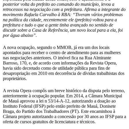
posterior volta do prefeito ao comando do município, levou a
retrocessos na negociação com a prefeitura. Afirma a integrante do
movimento Rafaela Carvalho à RBA: “Tiveram vários problemas
na política da cidade, recentemente ele (prefeito) voltou para a
prefeitura e tudo o que a gente tinha avançado no sentido de
discutir sobre a Casa de Referência, um novo
local para a ela, foi
por água
abaixo”.
A nova ocupação, segundo o MMOB, já era um dos locais
apontados para receber o centro de atendimento para as mulheres
nas negociações anteriores. O imóvel fica na Rua Almirante
Barroso, 170, e, de acordo com informações da Revista Opera,
havia sido decretado como de utilidade pública para fins de
desapropriação em 2010 em decorrência de dívidas trabalhistas dos
proprietários.
A revista Opera compôs um breve histórico da disputa pelo terreno,
anteriormente à ocupação popular. Em 2014, a Câmara Municipal
de Mauá aprovou a lei n 53/14-A-12, autorizando a doação ao
Instituto Federal (IFSP) pelo então prefeito de Mauá, Donisete
Braga, do Partido dos Trabalhadores (PT). Este encaminhou à
Câmara projeto autorizando a concessão por 30 anos ao IFSP para a
oferta de cursos gratuitos de licenciatura e técnicos.