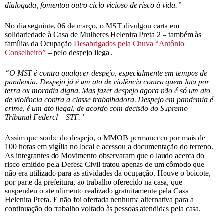
dialogada, fomentou outro ciclo vicioso de risco à vida.”
No dia seguinte, 06 de março, o MST divulgou carta em
solidariedade à Casa de Mulheres Helenira Preta 2 – também às
famílias da Ocupação
Desabrigados pela Chuva “Antônio
Conselheiro”
– pelo despejo ilegal.
“O MST é contra qualquer despejo, especialmente em tempos de
pandemia. Despejo já é um ato de violência contra quem luta por
terra ou moradia digna. Mas fazer despejo agora não é só um ato
de violência contra a classe trabalhadora. Despejo em pandemia é
crime, é um ato ilegal, de acordo com decisão do Supremo
Tribunal Federal – STF.”
Assim que soube do despejo, o MMOB permaneceu por mais de
100 horas em vigília no local e acessou a documentação do terreno.
As integrantes do Movimento observaram que o laudo acerca do
risco emitido pela Defesa Civil tratou apenas de um cômodo que
não era utilizado para as atividades da ocupação. Houve o boicote,
por parte da prefeitura, ao trabalho oferecido na casa, que
suspendeu o atendimento realizado gratuitamente pela Casa
Helenira Preta. E não foi ofertada nenhuma alternativa para a
continuação do trabalho voltado às pessoas atendidas pela casa.