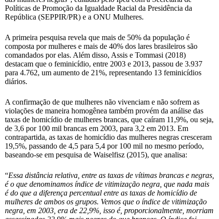
Políticas de Promoção da Igualdade Racial da Presidência da
República (SEPPIR/PR) e a ONU Mulheres.
A primeira pesquisa revela que mais de 50% da população é
composta por mulheres e mais de 40% dos lares brasileiros são
comandados por elas. Além disso, Assis e Tommasi (2018)
destacam que o feminicídio, entre 2003 e 2013, passou de 3.937
para 4.762, um aumento de 21%, representando 13 feminicídios
diários.
A confirmação de que mulheres não vivenciam e não sofrem as
violações de maneira homogênea também provém da análise das
taxas de homicídio de mulheres brancas, que caíram 11,9%, ou seja,
de 3,6 por 100 mil brancas em 2003, para 3,2 em 2013. Em
contrapartida, as taxas de homicídio das mulheres negras cresceram
19,5%, passando de 4,5 para 5,4 por 100 mil no mesmo período,
baseando-se em pesquisa de Waiselfisz (2015), que analisa:
“
Essa distância relativa, entre as taxas de vítimas brancas e negras,
é o que denominamos índice de vitimização negra, que nada mais
é do que a diferença percentual entre as taxas de homicídio de
mulheres de ambos os grupos. Vemos que o índice de vitimização
negra, em 2003, era de 22,9%, isso é, proporcionalmente, morriam