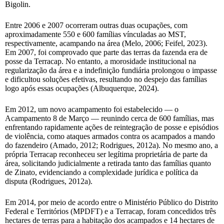
Bigolin.
Entre 2006 e 2007 ocorreram outras duas ocupações, com
aproximadamente 550 e 600 famílias vínculadas ao MST,
respectivamente, acampando na área (Melo, 2006; Feifel, 2023).
Em 2007, foi comprovado que parte das terras da fazenda era de
posse da Terracap. No entanto, a morosidade institucional na
regularização da área e a indefinição fundiária prolongou o impasse
e dificultou soluções efetivas, resultando no despejo das famílias
logo após essas ocupações (Albuquerque, 2024).
Em 2012, um novo acampamento foi estabelecido — o
Acampamento 8 de Março — reunindo cerca de 600 famílias, mas
enfrentando rapidamente ações de reintegração de posse e episódios
de violência, como ataques armados contra os acampados a mando
do fazendeiro (Amado, 2012; Rodrigues, 2012a). No mesmo ano, a
própria Terracap reconheceu ser legítima proprietária de parte da
área, solicitando judicialmente a retirada tanto das famílias quanto
de Zinato, evidenciando a complexidade jurídica e política da
disputa (Rodrigues, 2012a).
Em 2014, por meio de acordo entre o Ministério Público do Distrito
Federal e Territórios (MPDFT) e a Terracap, foram concedidos três
hectares de terras para a habitação dos acampados e 14 hectares de