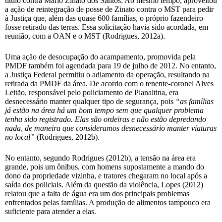
título contra Mario Zinato dos Santos. Ao mesmo tempo, aproveitou
a ação de reintegração de posse de Zinato contra o MST para pedir
à Justiça que, além das quase 600 famílias, o próprio fazendeiro
fosse retirado das terras. Essa solicitação havia sido acordada, em
reunião, com a OAN e o MST (Rodrigues, 2012a).
Uma ação de desocupação do acampamento, promovida pela
PMDF também foi agendada para 19 de julho de 2012. No entanto,
a Justiça Federal permitiu o adiamento da operação, resultando na
retirada da PMDF da área. De acordo com o tenente-coronel Alves
Leitão, responsável pelo policiamento de Planaltina, era
desnecessário manter qualquer tipo de segurança, pois
“as famílias
já estão na área há um bom tempo sem que qualquer problema
tenha sido registrado. Elas são ordeiras e não estão depredando
nada, de maneira que consideramos desnecessário manter viaturas
no local”
(Rodrigues, 2012b).
No entanto, segundo Rodrigues (2012b), a tensão na área era
grande, pois um ônibus, com homens supostamente a mando do
dono da propriedade vizinha, e tratores chegaram no local após a
saída dos policiais. Além da questão da violência, Lopes (2012)
relatou que a falta de água era um dos principais problemas
enfrentados pelas famílias. A produção de alimentos tampouco era
suficiente para atender a elas.