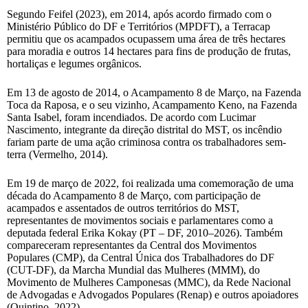
Segundo Feifel (2023), em 2014, após acordo firmado com o
Ministério Público do DF e Territórios (MPDFT), a Terracap
permitiu que os acampados ocupassem uma área de três hectares
para moradia e outros 14 hectares para fins de produção de frutas,
hortaliças e legumes orgânicos.
Em 13 de agosto de 2014, o Acampamento 8 de Março, na Fazenda
Toca da Raposa, e o seu vizinho, Acampamento Keno, na Fazenda
Santa Isabel, foram incendiados. De acordo com Lucimar
Nascimento, integrante da direção distrital do MST, os incêndio
fariam parte de uma ação criminosa contra os trabalhadores sem-
terra (Vermelho, 2014).
Em 19 de março de 2022, foi realizada uma comemoração de uma
década do Acampamento 8 de Março, com participação de
acampados e assentados de outros territórios do MST,
representantes de movimentos sociais e parlamentares como a
deputada federal Erika Kokay (PT – DF, 2010–2026). Também
compareceram representantes da Central dos Movimentos
Populares (CMP), da Central Única dos Trabalhadores do DF
(CUT-DF), da Marcha Mundial das Mulheres (MMM), do
Movimento de Mulheres Camponesas (MMC), da Rede Nacional
de Advogadas e Advogados Populares (Renap) e outros apoiadores
(Quintino, 2022).