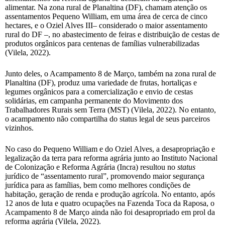
alimentar. Na zona rural de Planaltina (DF), chamam atenção os
assentamentos Pequeno William, em uma área de cerca de cinco
hectares, e o Oziel Alves III– considerado o maior assentamento
rural do DF –, no abastecimento de feiras e distribuição de cestas de
produtos orgânicos para centenas de famílias vulnerabilizadas
(Vilela, 2022).
Junto deles, o Acampamento 8 de Março, também na zona rural de
Planaltina (DF), produz uma variedade de frutas, hortaliças e
legumes orgânicos para a comercialização e envio de cestas
solidárias, em campanha permanente do Movimento dos
Trabalhadores Rurais sem Terra (MST) (Vilela, 2022). No entanto,
o acampamento não compartilha do status legal de seus parceiros
vizinhos.
No caso do Pequeno William e do Oziel Alves, a desapropriação e
legalização da terra para reforma agrária junto ao Instituto Nacional
de Colonização e Reforma Agrária (Incra) resultou no
status
jurídico de “assentamento rural”, promovendo maior segurança
jurídica para as famílias, bem como melhores condições de
habitação, geração de renda e produção agrícola. No entanto, após
12 anos de luta e quatro ocupações na Fazenda Toca da Raposa, o
Acampamento 8 de Março ainda não foi desapropriado em prol da
reforma agrária (Vilela, 2022).