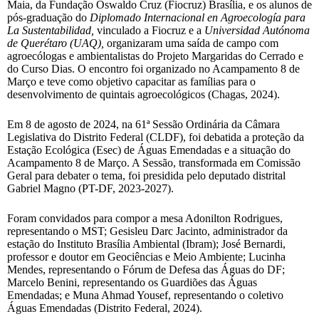
Maia, da Fundação Oswaldo Cruz (Fiocruz) Brasília, e os alunos de
pós-graduação do
Diplomado Internacional en Agroecología para
La Sustentabilidad,
vinculado a Fiocruz e a
Universidad Autónoma
de Querétaro (UAQ),
organizaram uma saída de campo com
agroecólogas e ambientalistas do Projeto Margaridas do Cerrado e
do Curso Dias. O encontro foi organizado no Acampamento 8 de
Março e teve como objetivo capacitar as famílias para o
desenvolvimento de quintais agroecológicos (Chagas, 2024).
Em 8 de agosto de 2024, na 61ª Sessão Ordinária da Câmara
Legislativa do Distrito Federal (CLDF), foi debatida a proteção da
Estação Ecológica (Esec) de Águas Emendadas e a situação do
Acampamento 8 de Março. A Sessão, transformada em Comissão
Geral para debater o tema, foi presidida pelo deputado distrital
Gabriel Magno (PT-DF, 2023-2027).
Foram convidados para compor a mesa Adonilton Rodrigues,
representando o MST; Gesisleu Darc Jacinto, administrador da
estação do Instituto Brasília Ambiental (Ibram); José Bernardi,
professor e doutor em Geociências e Meio Ambiente; Lucinha
Mendes, representando o Fórum de Defesa das Águas do DF;
Marcelo Benini, representando os Guardiões das Águas
Emendadas; e Muna Ahmad Yousef, representando o coletivo
Águas Emendadas (Distrito Federal, 2024).