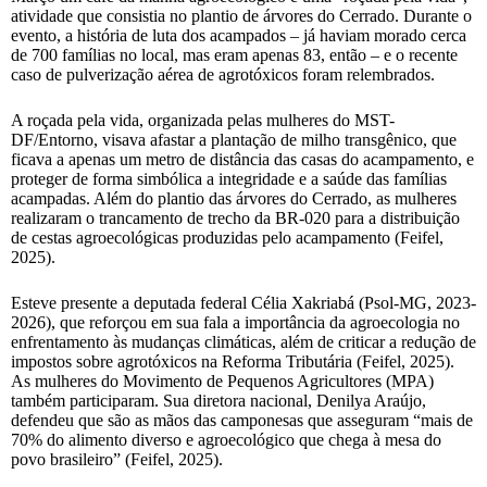
atividade que consistia no plantio de árvores do Cerrado. Durante o
evento, a história de luta dos acampados – já haviam morado cerca
de 700 famílias no local, mas eram apenas 83, então – e o recente
caso de pulverização aérea de agrotóxicos foram relembrados.
A roçada pela vida, organizada pelas mulheres do MST-
DF/Entorno, visava afastar a plantação de milho transgênico, que
ficava a apenas um metro de distância das casas do acampamento, e
proteger de forma simbólica a integridade e a saúde das famílias
acampadas. Além do plantio das árvores do Cerrado, as mulheres
realizaram o trancamento de trecho da BR-020 para a distribuição
de cestas agroecológicas produzidas pelo acampamento (Feifel,
2025).
Esteve presente a deputada federal Célia Xakriabá (Psol-MG, 2023-
2026), que reforçou em sua fala a importância da agroecologia no
enfrentamento às mudanças climáticas, além de criticar a redução de
impostos sobre agrotóxicos na Reforma Tributária (Feifel, 2025).
As mulheres do Movimento de Pequenos Agricultores (MPA)
também participaram. Sua diretora nacional, Denilya Araújo,
defendeu que são as mãos das camponesas que asseguram “mais de
70% do alimento diverso e agroecológico que chega à mesa do
povo brasileiro” (Feifel, 2025).