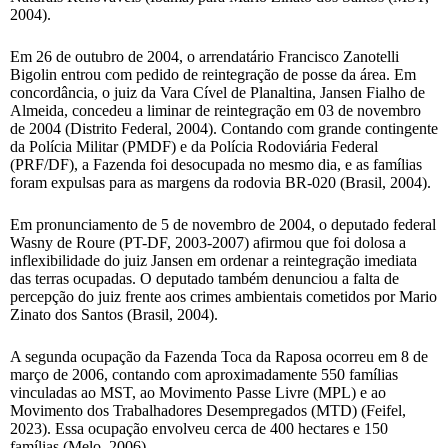
2004).
Em 26 de outubro de 2004, o arrendatário Francisco Zanotelli
Bigolin entrou com pedido de reintegração de posse da área. Em
concordância, o juiz da Vara Cível de Planaltina, Jansen Fialho de
Almeida, concedeu a liminar de reintegração em 03 de novembro
de 2004 (Distrito Federal, 2004). Contando com grande contingente
da Polícia Militar (PMDF) e da Polícia Rodoviária Federal
(PRF/DF), a Fazenda foi desocupada no mesmo dia, e as famílias
foram expulsas para as margens da rodovia BR-020 (Brasil, 2004).
Em pronunciamento de 5 de novembro de 2004, o deputado federal
Wasny de Roure (PT-DF, 2003-2007) afirmou que foi dolosa a
inflexibilidade do juiz Jansen em ordenar a reintegração imediata
das terras ocupadas. O deputado também denunciou a falta de
percepção do juiz frente aos crimes ambientais cometidos por Mario
Zinato dos Santos (Brasil, 2004).
A segunda ocupação da Fazenda Toca da Raposa ocorreu em 8 de
março de 2006, contando com aproximadamente 550 famílias
vinculadas ao MST, ao Movimento Passe Livre (MPL) e ao
Movimento dos Trabalhadores Desempregados (MTD) (Feifel,
2023). Essa ocupação envolveu cerca de 400 hectares e 150
famílias (Melo, 2006).