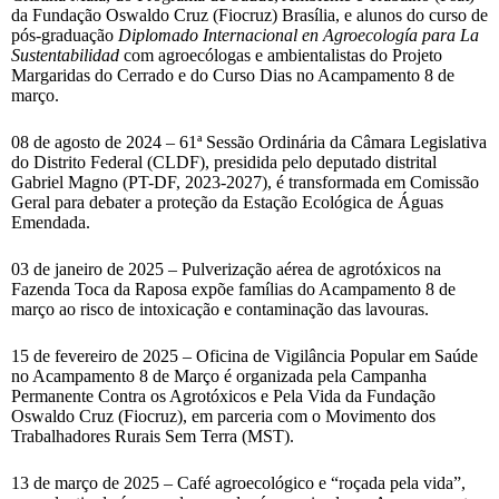
da Fundação Oswaldo Cruz (Fiocruz) Brasília, e alunos do curso de
pós-graduação
Diplomado Internacional en Agroecología para La
Sustentabilidad
com agroecólogas e ambientalistas do Projeto
Margaridas do Cerrado e do Curso Dias no Acampamento 8 de
março.
08 de agosto de 2024 – 61ª Sessão Ordinária da Câmara Legislativa
do Distrito Federal (CLDF), presidida pelo deputado distrital
Gabriel Magno (PT-DF, 2023-2027), é transformada em Comissão
Geral para debater a proteção da Estação Ecológica de Águas
Emendada.
03 de janeiro de 2025 – Pulverização aérea de agrotóxicos na
Fazenda Toca da Raposa expõe famílias do Acampamento 8 de
março ao risco de intoxicação e contaminação das lavouras.
15 de fevereiro de 2025 – Oficina de Vigilância Popular em Saúde
no Acampamento 8 de Março é organizada pela Campanha
Permanente Contra os Agrotóxicos e Pela Vida da Fundação
Oswaldo Cruz (Fiocruz), em parceria com o Movimento dos
Trabalhadores Rurais Sem Terra (MST).
13 de março de 2025 – Café agroecológico e “roçada pela vida”,