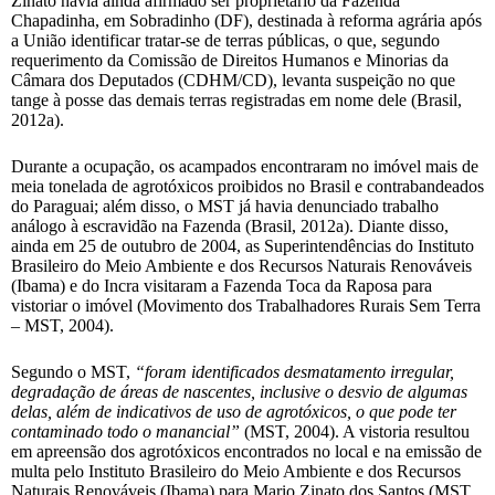
Zinato havia ainda afirmado ser proprietário da Fazenda
Chapadinha, em Sobradinho (DF), destinada à reforma agrária após
a União identificar tratar-se de terras públicas, o que, segundo
requerimento da Comissão de Direitos Humanos e Minorias da
Câmara dos Deputados (CDHM/CD), levanta suspeição no que
tange à posse das demais terras registradas em nome dele (Brasil,
2012a).
Durante a ocupação, os acampados encontraram no imóvel mais de
meia tonelada de agrotóxicos proibidos no Brasil e contrabandeados
do Paraguai; além disso, o MST já havia denunciado trabalho
análogo à escravidão na Fazenda (Brasil, 2012a). Diante disso,
ainda em 25 de outubro de 2004, as Superintendências do Instituto
Brasileiro do Meio Ambiente e dos Recursos Naturais Renováveis
(Ibama) e do Incra visitaram a Fazenda Toca da Raposa para
vistoriar o imóvel (Movimento dos Trabalhadores Rurais Sem Terra
– MST, 2004).
Segundo o MST,
“foram identificados desmatamento irregular,
degradação de áreas de nascentes, inclusive o desvio de algumas
delas, além de indicativos de uso de agrotóxicos, o que pode ter
contaminado todo o manancial”
(MST, 2004). A vistoria resultou
em apreensão dos agrotóxicos encontrados no local e na emissão de
multa pelo Instituto Brasileiro do Meio Ambiente e dos Recursos
Naturais Renováveis (Ibama) para Mario Zinato dos Santos (MST,