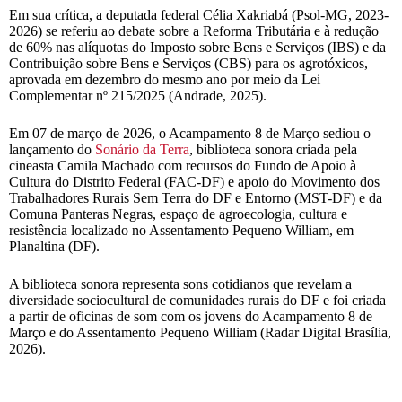
Em sua crítica, a deputada federal Célia Xakriabá (Psol-MG, 2023-
2026) se referiu ao debate sobre a Reforma Tributária e à redução
de 60% nas alíquotas do Imposto sobre Bens e Serviços (IBS) e da
Contribuição sobre Bens e Serviços (CBS) para os agrotóxicos,
aprovada em dezembro do mesmo ano por meio da Lei
Complementar nº 215/2025 (Andrade, 2025).
Em 07 de março de 2026, o Acampamento 8 de Março sediou o
lançamento do
Sonário da Terra
, biblioteca sonora criada pela
cineasta Camila Machado com recursos do Fundo de Apoio à
Cultura do Distrito Federal (FAC-DF) e apoio do Movimento dos
Trabalhadores Rurais Sem Terra do DF e Entorno (MST-DF) e da
Comuna Panteras Negras, espaço de agroecologia, cultura e
resistência localizado no Assentamento Pequeno William, em
Planaltina (DF).
A biblioteca sonora representa sons cotidianos que revelam a
diversidade sociocultural de comunidades rurais do DF e foi criada
a partir de oficinas de som com os jovens do Acampamento 8 de
Março e do Assentamento Pequeno William (Radar Digital Brasília,
2026).