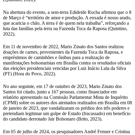
Na abertura do evento, a sem-terra Edideide Rocha afirmou que o 8
de Março é “território de amor e produção. A enxada é nosso arado,
que acaricia o chão. A terra é de quem nela trabalha”, reforçando a
luta das famílias pela terra na Fazenda Toca da Raposa (Quintino,
2022).
Em 11 de novembro de 2022, Mario Zinato dos Santos realizou
doações de carnes, provenientes da Fazenda Toca da Raposa, e
empréstimos de caminhões e ônibus para a realização de
manifestações bolsonaristas em Brasília contra os resultados oficiais
das eleições presidenciais vencidas por Luiz Inácio Lula da Silva
(PT) (Hora do Povo, 2022).
No ano seguinte, em 17 de outubro de 2023, Mario Zinato dos
Santos foi citado, junto a 167 pessoas, como financiador em
relatório apresentado na Comissão Parlamentar Mista de Inquérito
(CPMI) sobre os autores dos atentados realizados em Brasília em 08
de janeiro de 2023, que vandalizaram os prédios dos três poderes e
pretendiam legitimar um golpe de Estado (fracassado) em benefício
do candidato derrotado Jair Bolsonaro (Brito, 2023).
Em 05 de julho de 2024, os pesquisadores André Fenner e Cristina