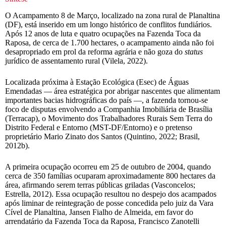
O Acampamento 8 de Março, localizado na zona rural de Planaltina
(DF), está inserido em um longo histórico de conflitos fundiários.
Após 12 anos de luta e quatro ocupações na Fazenda Toca da
Raposa, de cerca de 1.700 hectares, o acampamento ainda não foi
desapropriado em prol da reforma agrária e não goza do
status
jurídico de assentamento rural (Vilela, 2022).
Localizada próxima à Estação Ecológica (Esec) de Águas
Emendadas — área estratégica por abrigar nascentes que alimentam
importantes bacias hidrográficas do país —, a fazenda tornou-se
foco de disputas envolvendo a Companhia Imobiliária de Brasília
(Terracap), o Movimento dos Trabalhadores Rurais Sem Terra do
Distrito Federal e Entorno (MST-DF/Entorno) e o pretenso
proprietário Mario Zinato dos Santos (Quintino, 2022; Brasil,
2012b).
A primeira ocupação ocorreu em 25 de outubro de 2004, quando
cerca de 350 famílias ocuparam aproximadamente 800 hectares da
área, afirmando serem terras públicas griladas (Vasconcelos;
Estrella, 2012). Essa ocupação resultou no despejo dos acampados
após liminar de reintegração de posse concedida pelo juiz da Vara
Cível de Planaltina, Jansen Fialho de Almeida, em favor do
arrendatário da Fazenda Toca da Raposa, Francisco Zanotelli