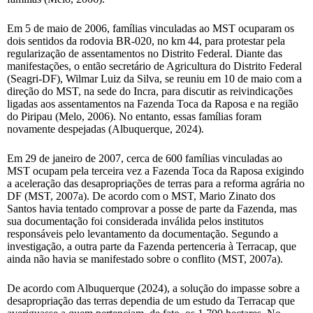
Em 5 de maio de 2006, famílias vinculadas ao MST ocuparam os
dois sentidos da rodovia BR-020, no km 44, para protestar pela
regularização de assentamentos no Distrito Federal. Diante das
manifestações, o então secretário de Agricultura do Distrito Federal
(Seagri-DF), Wilmar Luiz da Silva, se reuniu em 10 de maio com a
direção do MST, na sede do Incra, para discutir as reivindicações
ligadas aos assentamentos na Fazenda Toca da Raposa e na região
do Piripau (Melo, 2006). No entanto, essas famílias foram
novamente despejadas (Albuquerque, 2024).
Em 29 de janeiro de 2007, cerca de 600 famílias vinculadas ao
MST ocupam pela terceira vez a Fazenda Toca da Raposa exigindo
a aceleração das desapropriações de terras para a reforma agrária no
DF (MST, 2007a). De acordo com o MST, Mario Zinato dos
Santos havia tentado comprovar a posse de parte da Fazenda, mas
sua documentação foi considerada inválida pelos institutos
responsáveis pelo levantamento da documentação. Segundo a
investigação, a outra parte da Fazenda pertenceria à Terracap, que
ainda não havia se manifestado sobre o conflito (MST, 2007a).
De acordo com Albuquerque (2024), a solução do impasse sobre a
desapropriação das terras dependia de um estudo da Terracap que