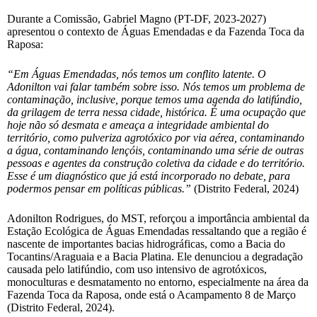
Durante a Comissão, Gabriel Magno (PT-DF, 2023-2027)
apresentou o contexto de Águas Emendadas e da Fazenda Toca da
Raposa:
“Em Águas Emendadas, nós temos um conflito latente. O
Adonilton vai falar também sobre isso. Nós temos um problema de
contaminação, inclusive, porque temos uma agenda do latifúndio,
da grilagem de terra nessa cidade, histórica. É uma ocupação que
hoje não só desmata e ameaça a integridade ambiental do
território, como pulveriza agrotóxico por via aérea, contaminando
a água, contaminando lençóis, contaminando uma série de outras
pessoas e agentes da construção coletiva da cidade e do território.
Esse é um diagnóstico que já está incorporado no debate, para
podermos pensar em políticas públicas.”
(Distrito Federal, 2024)
Adonilton Rodrigues, do MST, reforçou a importância ambiental da
Estação Ecológica de Águas Emendadas ressaltando que a região é
nascente de importantes bacias hidrográficas, como a Bacia do
Tocantins/Araguaia e a Bacia Platina. Ele denunciou a degradação
causada pelo latifúndio, com uso intensivo de agrotóxicos,
monoculturas e desmatamento no entorno, especialmente na área da
Fazenda Toca da Raposa, onde está o Acampamento 8 de Março
(Distrito Federal, 2024).