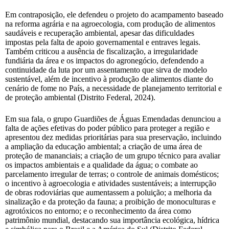
Em contraposição, ele defendeu o projeto do acampamento baseado
na reforma agrária e na agroecologia, com produção de alimentos
saudáveis e recuperação ambiental, apesar das dificuldades
impostas pela falta de apoio governamental e entraves legais.
Também criticou a ausência de fiscalização, a irregularidade
fundiária da área e os impactos do agronegócio, defendendo a
continuidade da luta por um assentamento que sirva de modelo
sustentável, além de incentivo à produção de alimentos diante do
cenário de fome no País, a necessidade de planejamento territorial e
de proteção ambiental (Distrito Federal, 2024).
Em sua fala, o grupo Guardiões de Águas Emendadas denunciou a
falta de ações efetivas do poder público para proteger a região e
apresentou dez medidas prioritárias para sua preservação, incluindo
a ampliação da educação ambiental; a criação de uma área de
proteção de mananciais; a criação de um grupo técnico para avaliar
os impactos ambientais e a qualidade da água; o combate ao
parcelamento irregular de terras; o controle de animais domésticos;
o incentivo à agroecologia e atividades sustentáveis; a interrupção
de obras rodoviárias que aumentassem a poluição; a melhoria da
sinalização e da proteção da fauna; a proibição de monoculturas e
agrotóxicos no entorno; e o reconhecimento da área como
patrimônio mundial, destacando sua importância ecológica, hídrica