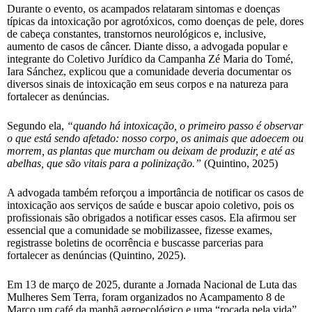
Durante o evento, os acampados relataram sintomas e doenças
típicas da intoxicação por agrotóxicos, como doenças de pele, dores
de cabeça constantes, transtornos neurológicos e, inclusive,
aumento de casos de câncer. Diante disso, a advogada popular e
integrante do Coletivo Jurídico da Campanha Zé Maria do Tomé,
Iara Sánchez, explicou que a comunidade deveria documentar os
diversos sinais de intoxicação em seus corpos e na natureza para
fortalecer as denúncias.
Segundo ela,
“quando há intoxicação, o primeiro passo é observar
o que está sendo afetado: nosso corpo, os animais que adoecem ou
morrem, as plantas que murcham ou deixam de produzir, e até as
abelhas, que são vitais para a polinização.”
(Quintino, 2025)
A advogada também reforçou a importância de notificar os casos de
intoxicação aos serviços de saúde e buscar apoio coletivo, pois os
profissionais são obrigados a notificar esses casos. Ela afirmou ser
essencial que a comunidade se mobilizassee, fizesse exames,
registrasse boletins de ocorrência e buscasse parcerias para
fortalecer as denúncias (Quintino, 2025).
Em 13 de março de 2025, durante a Jornada Nacional de Luta das
Mulheres Sem Terra, foram organizados no Acampamento 8 de
Março um café da manhã agroecológico e uma “roçada pela vida”,