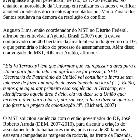
averiguasse a quem pertenciam, de fato, os 1.700 hectares. No
entanto, a morosidade da Terracap em realizar os estudos e verificar
a autenticidade dos documentos apresentados por Mario Zinato dos
Santos resultava na demora da resolução do conflito.
Augusto Lima, então coordenador do MST no Distrito Federal,
afirmou em entrevista à Agência Brasil (2007) que já estava
comprovado que 400 hectares da área total eram do governo do DF,
o que permitiria o início do processo de assentamentos. Além disso,
o advogado do MST, Ribamar Araújo, afirmou:
“
Ela [a Terracap] tem que informar que vai repassar a área para a
União para fins da reforma agrária. Se for passar, a SPU
[Secretaria de Patrimônio da União] vai consultar o Incra se tem
interesse de fazer um projeto de assentamento no local (…). Então,
temos que aguardar primeiro essa sequência. A Terracap, em
identificando aquela área é dela, ela vai dizer se a União quer
receber a área para o Incra; por sua vez, o Incra dizer se quer ou
não fazer um projeto de colonização lá
”. (Richard, 2007)
O MST solicitou audiência com o então governador do DF, José
Roberto Arruda (DEM, 2007-2010), para discutir a criação do
assentamento de trabalhadores rurais, pois cerca de 80 famílias
estavam acampadas às margens da rodovia, na frente da Fazenda,