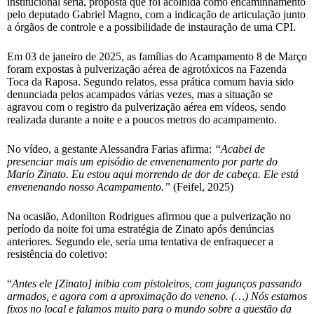
institucional séria, proposta que foi acolhida como encaminhamento
pelo deputado Gabriel Magno, com a indicação de articulação junto
a órgãos de controle e a possibilidade de instauração de uma CPI.
Em 03 de janeiro de 2025, as famílias do Acampamento 8 de Março
foram expostas à pulverização aérea de agrotóxicos na Fazenda
Toca da Raposa. Segundo relatos, essa prática comum havia sido
denunciada pelos acampados várias vezes, mas a situação se
agravou com o registro da pulverização aérea em vídeos, sendo
realizada durante a noite e a poucos metros do acampamento.
No vídeo, a gestante Alessandra Farias afirma:
“Acabei de
presenciar mais um episódio de envenenamento por parte do
Mario Zinato. Eu estou aqui morrendo de dor de cabeça. Ele está
envenenando nosso Acampamento.”
(Feifel, 2025)
Na ocasião, Adonilton Rodrigues afirmou que a pulverização no
período da noite foi uma estratégia de Zinato após denúncias
anteriores. Segundo ele, seria uma tentativa de enfraquecer a
resistência do coletivo:
“
Antes ele [Zinato] inibia com pistoleiros, com jagunços passando
armados, e agora com a aproximação do veneno. (…) Nós estamos
fixos no local e falamos muito para o mundo sobre a questão da