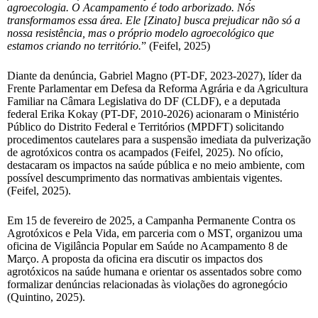
agroecologia. O Acampamento é todo arborizado. Nós
transformamos essa área. Ele [Zinato] busca prejudicar não só a
nossa resistência, mas o próprio modelo agroecológico que
estamos criando no território.
” (Feifel, 2025)
Diante da denúncia, Gabriel Magno (PT-DF, 2023-2027), líder da
Frente Parlamentar em Defesa da Reforma Agrária e da Agricultura
Familiar na Câmara Legislativa do DF (CLDF), e a deputada
federal Erika Kokay (PT-DF, 2010-2026) acionaram o Ministério
Público do Distrito Federal e Territórios (MPDFT) solicitando
procedimentos cautelares para a suspensão imediata da pulverização
de agrotóxicos contra os acampados (Feifel, 2025). No ofício,
destacaram os impactos na saúde pública e no meio ambiente, com
possível descumprimento das normativas ambientais vigentes.
(Feifel, 2025).
Em 15 de fevereiro de 2025, a Campanha Permanente Contra os
Agrotóxicos e Pela Vida, em parceria com o MST, organizou uma
oficina de Vigilância Popular em Saúde no Acampamento 8 de
Março. A proposta da oficina era discutir os impactos dos
agrotóxicos na saúde humana e orientar os assentados sobre como
formalizar denúncias relacionadas às violações do agronegócio
(Quintino, 2025).