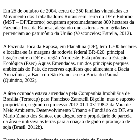
Em 25 de outubro de 2004, cerca de 350 famílias vinculadas ao
Movimento dos Trabalhadores Rurais sem Terra do DF e Entorno
(MST – DF/Entorno) ocuparam aproximadamente 800 hectares da
Fazenda Toca da Raposa, alegando que as terras eram griladas e
pertenciam ao patrimônio da União (Vasconcelos; Estrella, 2012).
A Fazenda Toca da Raposa, em Planaltina (DF), tem 1.700 hectares
e localiza-se às margens da rodovia federal BR-020, principal
ligação entre o DF e a região Nordeste. Está próxima à Estação
Ecológica (Esec) Águas Emendadas, um dos principais parques
ambientais do País, de reservas aquíferas que alimentam a Bacia
Amazônica, a Bacia do São Francisco e a Bacia do Paraná
(Quintino, 2022).
A área ocupada estava arrendada pela Companhia Imobiliária de
Brasília (Terracap) para Francisco Zanotelli Bigolin, mas o suposto
proprietário, segundo o processo 2012.01.1.031198-2 da Vara de
Meio Ambiente, Desenvolvimento Urbano e Fundiário do DF, era
Mario Zinato dos Santos, que alegou ser o proprietário de parcela
da área e utilizava as terras para a criação de gado e produção de
soja (Brasil, 2012b).