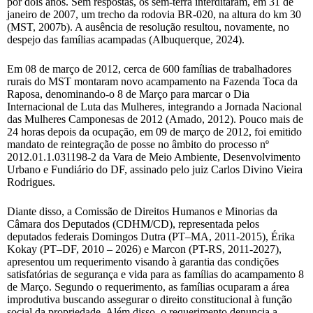
por dois anos. Sem respostas, os sem-terra interditaram, em 31 de
janeiro de 2007, um trecho da rodovia BR-020, na altura do km 30
(MST, 2007b). A ausência de resolução resultou, novamente, no
despejo das famílias acampadas (Albuquerque, 2024).
Em 08 de março de 2012, cerca de 600 famílias de trabalhadores
rurais do MST montaram novo acampamento na Fazenda Toca da
Raposa, denominando-o 8 de Março para marcar o Dia
Internacional de Luta das Mulheres, integrando a Jornada Nacional
das Mulheres Camponesas de 2012 (Amado, 2012). Pouco mais de
24 horas depois da ocupação, em 09 de março de 2012, foi emitido
mandato de reintegração de posse no âmbito do processo nº
2012.01.1.031198-2 da Vara de Meio Ambiente, Desenvolvimento
Urbano e Fundiário do DF, assinado pelo juiz Carlos Divino Vieira
Rodrigues.
Diante disso, a Comissão de Direitos Humanos e Minorias da
Câmara dos Deputados (CDHM/CD), representada pelos
deputados federais Domingos Dutra (PT–MA, 2011-2015), Érika
Kokay (PT–DF, 2010 – 2026) e Marcon (PT-RS, 2011-2027),
apresentou um requerimento visando à garantia das condições
satisfatórias de segurança e vida para as famílias do acampamento 8
de Março. Segundo o requerimento, as famílias ocuparam a área
improdutiva buscando assegurar o direito constitucional à função
social da propriedade. Além disso, o requerimento denuncia a