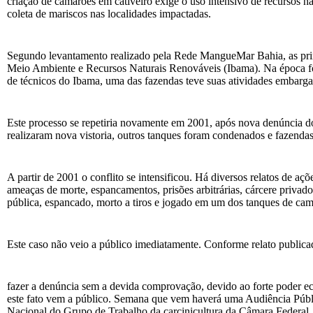
criação de camarões em cativeiro exige o uso intensivo de recursos 
coleta de mariscos nas localidades impactadas.
Segundo levantamento realizado pela Rede MangueMar Bahia, as primei
Meio Ambiente e Recursos Naturais Renováveis (Ibama). Na época fo
de técnicos do Ibama, uma das fazendas teve suas atividades embarg
Este processo se repetiria novamente em 2001, após nova denúncia do
realizaram nova vistoria, outros tanques foram condenados e fazenda
A partir de 2001 o conflito se intensificou. Há diversos relatos de a
ameaças de morte, espancamentos, prisões arbitrárias, cárcere privad
pública, espancado, morto a tiros e jogado em um dos tanques de ca
Este caso não veio a público imediatamente. Conforme relato public
fazer a denúncia sem a devida comprovação, devido ao forte poder eco
este fato vem a público. Semana que vem haverá uma Audiência Públi
Nacional do Grupo de Trabalho da carcinicultura da Câmara Federal,