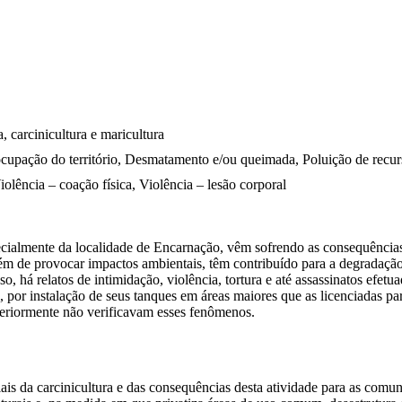
, carcinicultura e maricultura
ocupação do território, Desmatamento e/ou queimada, Poluição de recur
iolência – coação física, Violência – lesão corporal
ecialmente da localidade de Encarnação, vêm sofrendo as consequência
além de provocar impactos ambientais, têm contribuído para a degradaçã
 há relatos de intimidação, violência, tortura e até assassinatos efetu
l, por instalação de seus tanques em áreas maiores que as licenciadas 
nteriormente não verificavam esses fenômenos.
iais da carcinicultura e das consequências desta atividade para as com