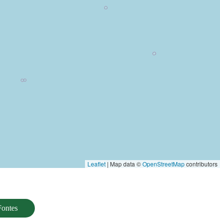
Leaflet
| Map data ©
OpenStreetMap
contributors
Fontes