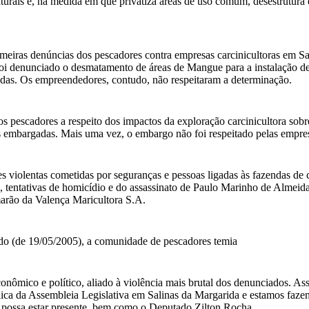
naturais e, na medida em que privatiza áreas de uso comum, desestrutu
ras denúncias dos pescadores contra empresas carcinicultoras em Sali
i denunciado o desmatamento de áreas de Mangue para a instalação de
adas. Os empreendedores, contudo, não respeitaram a determinação.
s pescadores a respeito dos impactos da exploração carcinicultora sob
s embargadas. Mais uma vez, o embargo não foi respeitado pelas empre
ções violentas cometidas por seguranças e pessoas ligadas às fazendas d
o, tentativas de homicídio e do assassinato de Paulo Marinho de Almeid
marão da Valença Maricultora S.A.
ado (de 19/05/2005), a comunidade de pescadores temia
nômico e político, aliado à violência mais brutal dos denunciados. As
ca da Assembleia Legislativa em Salinas da Margarida e estamos fazen
 possa estar presente, bem como o Deputado Zilton Rocha.