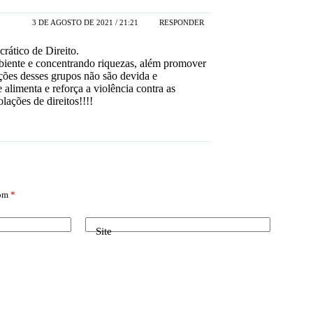
3 DE AGOSTO DE 2021 / 21:21
RESPONDER
ático de Direito.
iente e concentrando riquezas, além promover
ações desses grupos não são devida e
alimenta e reforça a violência contra as
lações de direitos!!!!
com
*
Site