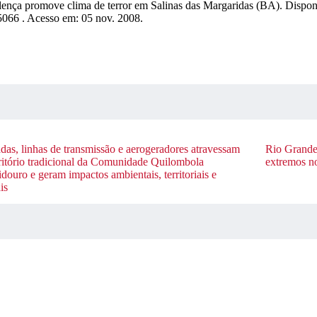
romove clima de terror em Salinas das Margaridas (BA). Disponí
5066 . Acesso em: 05 nov. 2008.
adas, linhas de transmissão e aerogeradores atravessam
Rio Grande 
rritório tradicional da Comunidade Quilombola
extremos n
douro e geram impactos ambientais, territoriais e
is