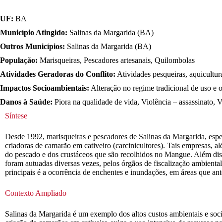
UF:
BA
Município Atingido:
Salinas da Margarida (BA)
Outros Municípios:
Salinas da Margarida (BA)
População:
Marisqueiras, Pescadores artesanais, Quilombolas
Atividades Geradoras do Conflito:
Atividades pesqueiras, aquicultura
Impactos Socioambientais:
Alteração no regime tradicional de uso e 
Danos à Saúde:
Piora na qualidade de vida, Violência – assassinato, V
Síntese
Desde 1992, marisqueiras e pescadores de Salinas da Margarida, esp
criadoras de camarão em cativeiro (carcinicultores). Tais empresas, 
do pescado e dos crustáceos que são recolhidos no Mangue. Além disso,
foram autuadas diversas vezes, pelos órgãos de fiscalização ambienta
principais é a ocorrência de enchentes e inundações, em áreas que a
Contexto Ampliado
Salinas da Margarida é um exemplo dos altos custos ambientais e soc