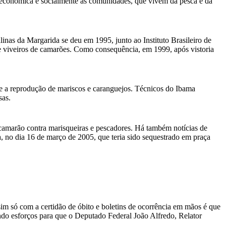
ra econômica e socialmente as comunidades, que vivem da pesca e da
nas da Margarida se deu em 1995, junto ao Instituto Brasileiro de
 viveiros de camarões. Como consequência, em 1999, após vistoria
re a reprodução de mariscos e caranguejos. Técnicos do Ibama
sas.
e camarão contra marisqueiras e pescadores. Há também notícias de
a, no dia 16 de março de 2005, que teria sido sequestrado em praça
sim só com a certidão de óbito e boletins de ocorrência em mãos é que
do esforços para que o Deputado Federal João Alfredo, Relator